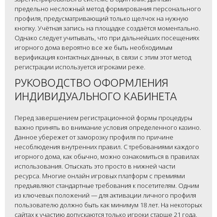
предельно несложный метод формирования персонального
профиля, предусматривающий только щелчок на нужную
кнопку. Учётная запись на площадке создаётся моментально.
Однако следует учитывать, что при дальнейших посещениях
игорного дома вероятно все же быть необходимым
верификация контактных данных, в связи с этим этот метод
регистрации используется игроками реже.
РУКОВОДСТВО ОФОРМЛЕНИЯ
ИНДИВИДУАЛЬНОГО КАБИНЕТА
Перед завершением регистрационной формы процедуры
важно принять во внимание условия определенного казино.
Данное убережет от заморозку профиля по причине
несоблюдения внутренних правил. С требованиями каждого
игорного дома, как обычно, можно ознакомиться в правилах
использования. Отыскать это просто в нижней части
ресурса. Многие онлайн игровых платформ с премиями
предъявляют стандартные требования к посетителям. Одним
из ключевых положений — для активации личного профиля
пользователю должно быть как минимум 18 лет. На некоторых
сайтах к участию допускаются только игроки старше 21 года.