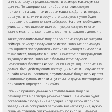
спины зачастую предоставляются в размере максимум ста
единиц. По завершении приобретения этих следует
применять на заданных игровых машинах. Деньги, которые
останутся в наличии в результате раскруток, нужно будет
проставить с выполнением вейджера. На этом необходимо
учитывать, что вывести выигранную денежку во многих
казино можно только после внесения начального депозита.
Также дополнительный подарок во время создания аккаунта
геймеры зачастую получают за использование промокода.
Это короткая последовательность включающая символов а
также чисел, вводимая в анкете. В качестве вознаграждения
за данную использование в большинстве случаев
начисляются бесплатные вращения. Бонус-код непременно
должен быть действующим на текущий момент. В случае если
онлайн-казино неактивен, вступительный бонус не выдается.
Акционные купоны игроки ищут сами на других платформах с
описанием определенной сайта.
Обычно правило, данные о вступительном подарке
размещается в регистрационной бланке. Там можно будет
согласовать с получением подарка. Когда игрок игорного
заведения не собирается запускать вознаграждение, нужно
лишь не отмечать флажок/нажимать по кнопке. В данном