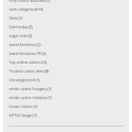
ricky casino australia
(1)
Sem categoria
(614)
Slots
(1)
Start today
(2)
sugar rush
(2)
sweet bonanza
(2)
sweet bonanza TR
(2)
Top online casinos
(5)
Trusted casino sites
(8)
Uncategorized
(1)
verde casino hungary
(1)
verde casino romania
(1)
Vovan Casino
(1)
WPTESTpage
(1)