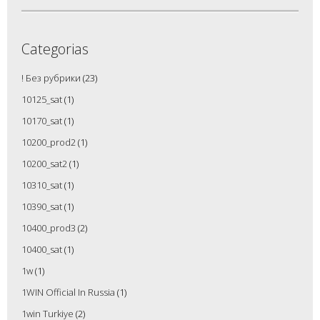
por:
Categorias
! Без рубрики
(23)
10125_sat
(1)
10170_sat
(1)
10200_prod2
(1)
10200_sat2
(1)
10310_sat
(1)
10390_sat
(1)
10400_prod3
(2)
10400_sat
(1)
1w
(1)
1WIN Official In Russia
(1)
1win Turkiye
(2)