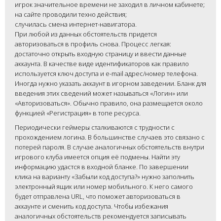
игрок значительное времени не заходил в личном кабинете;
на сайте проводили техно действия;
случилась смена интернет-навигатора.
При любой из данных обстоятельств придется
авторизоваться в профиль снова. Процесс легкая:
достаточно открыть входную страницу и ввести данные
аккаунта. В качестве виде идентификаторов как правило
используется ключ доступа и e-mail адрес/номер телефона.
Иногда нужно указать аккаунт в игорном заведении. Бланк для
введения этих сведений может называться «Логин» или
«Авторизоваться». Обычно правило, она размещается около
функцией «Регистрация» в топе ресурса.
Периодически геймеры сталкиваются с трудности с
прохождением логина. В большинстве случаев это связано с
потерей пароля. В случае аналогичных обстоятельств внутри
игрового клуба имеется опция её подмены. Найти эту
информацию удастся в входной бланке. По завершении
клика на варианту «Забыли код доступа?» нужно заполнить
электронный ящик или номер мобильного. К него самого
будет отправлена URL, что поможет авторизоваться в
аккаунте и сменить код доступа. Чтобы избежания
аналогичных обстоятельств рекомендуется записывать