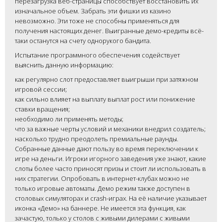
перезагрузка веб-страницы способствует восстановить их
изначальное объем. Забрать эти фишки из казино
невозможно. Эти тоже не способны применяться для
получения настоящих денег. Выигранные демо-кредиты всё-
таки останутся на счету однорукого бандита.
Испытание программного обеспечения содействует
выяснить данную информацию:
как регулярно слот предоставляет выигрыши при затяжном
игровой сессии;
как сильно влияет на выплату выплат рост или понижение
ставки вращения;
необходимо ли применять методы;
что за важные черты условий и механики внедрил создатель;
насколько трудно преодолеть премиальные раунды.
Собранные данные дают пользу во время переключении к
игре на деньги. Игроки игорного заведения уже знают, какие
слоты более часто приносят призы и стоит ли использовать в
них стратегии. Опробовать в интернет-клубах можно не
только игровые автоматы. Демо режим также доступен в
столовых симуляторах и crash-играх. На её наличие указывает
иконка «Демо» на баннере. Не имеется эта функция, как
зачастую, только у столов с живыми дилерами с живыми