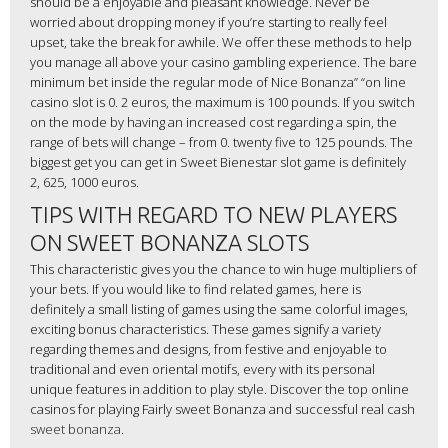
should be a enjoyable and pleasant knowledge. Never be
worried about dropping money if you’re starting to really feel
upset, take the break for awhile. We offer these methods to help
you manage all above your casino gambling experience. The bare
minimum bet inside the regular mode of Nice Bonanza” “on line
casino slot is 0. 2 euros, the maximum is 100 pounds. If you switch
on the mode by having an increased cost regarding a spin, the
range of bets will change – from 0. twenty five to 125 pounds. The
biggest get you can get in Sweet Bienestar slot game is definitely
2, 625, 1000 euros.
TIPS WITH REGARD TO NEW PLAYERS
ON SWEET BONANZA SLOTS
This characteristic gives you the chance to win huge multipliers of
your bets. If you would like to find related games, here is
definitely a small listing of games using the same colorful images,
exciting bonus characteristics. These games signify a variety
regarding themes and designs, from festive and enjoyable to
traditional and even oriental motifs, every with its personal
unique features in addition to play style. Discover the top online
casinos for playing Fairly sweet Bonanza and successful real cash
sweet bonanza
.