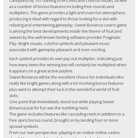
Candyland by 1×2 Gaming offers vivid and colorful visuals, as well
as a number of bonus features including free rounds and
multipliers. The game provides a light and even fun atmosphere,
producing it ideal with regard to those looking for a slot with
relaxing and entertaining gameplay. Sweet Bonanza casino game
is among the best developments inside the theme of fruit and
sweets by the well-known betting software provider Pragmatic
Play. Bright visuals, colorful symbols and pleasant music
associated with gameplay pleasant and even exciting.
Each symbol provides its own pay out multiplier, indicating just
how many times the winning bet will certainly be multiplied when
it appears on a great active payline.
Sweet Bonanza will be the excellent choice for individuals who
really like bright games along with a lot involving bonus features
plus want to attempt their luck in the wonderful world of fruit
slots.
One point that immediately stood out while playing Sweet
Bonanza just for fun was the tumbling reels.
The game includes features like cascading reels in addition to a
free spins bonus round, brought on by landing four or more
spread symbols.
From our own perspective, playing in an online online casino