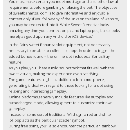
You must make certain you meet most age and also other lawful
requirements before gambling or placing the bet. The objective
of sweetbananza. com is to give informative and enjoyable
content only. If you follow any of the links on this kind of website,
you may be redirected into it. While Sweet Bienestar looks
amazing any time you connect on pc and laptop pcs, it also looks
merely as good upon any Android or iOS device.”
In the Fairly sweet Bonanza slot equipment, not necessarily
necessary to be able to collect Lollipops in order to trigger the
added bonus round – the online slot includes a Bonus Buy
feature.
As you play, you’ll hear a mild soundtrack that fits well with the
sweet visuals, making the experience even satisfying.
The game features a light in addition to fun atmosphere,
generating it ideal with regard to those looking for a slot using
relaxing and interesting gameplay.
Online platforms generally include features like autoplay and
turbocharged mode, allowing gamers to customize their own
gameplay.
Instead of some sort of traditional Wild sign, a red and white
lollipop acts as the particular scatter symbol.
During free spins, you’ll also encounter the particular Rainbow