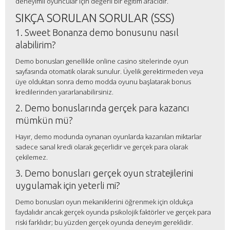
deneyimli oyuncular için değerli bir eğitim aracıdır.
SIKÇA SORULAN SORULAR (SSS)
1. Sweet Bonanza demo bonusunu nasıl
alabilirim?
Demo bonusları genellikle online casino sitelerinde oyun
sayfasında otomatik olarak sunulur. Üyelik gerektirmeden veya
üye olduktan sonra demo modda oyunu başlatarak bonus
kredilerinden yararlanabilirsiniz.
2. Demo bonuslarında gerçek para kazancı
mümkün mü?
Hayır, demo modunda oynanan oyunlarda kazanılan miktarlar
sadece sanal kredi olarak geçerlidir ve gerçek para olarak
çekilemez.
3. Demo bonusları gerçek oyun stratejilerini
uygulamak için yeterli mi?
Demo bonusları oyun mekaniklerini öğrenmek için oldukça
faydalıdır ancak gerçek oyunda psikolojik faktörler ve gerçek para
riski farklıdır; bu yüzden gerçek oyunda deneyim gereklidir.