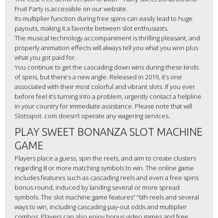
Fruit Party is accessible on our website.
Its multiplier function during free spins can easily lead to huge
payouts, making it a favorite between slot enthusiasts.
The musical technology accompaniment is thrilling pleasant, and
properly animation effects will always tell you what you won plus
what you got paid for.
You continue to get the cascading down wins during these kinds
of spins, but there’s a new angle. Released in 2019, it’s one
associated with their most colorful and vibrant slots. If you ever
before feel it’s turning into a problem, urgently contact a helpline
in your country for immediate assistance. Please note that will
Slotsspot. com doesn’t operate any wagering services.
PLAY SWEET BONANZA SLOT MACHINE
GAME
Players place a guess, spin the reels, and aim to create clusters
regarding 8 or more matching symbols to win. The online game
includes features such as cascading reels and even a free spins
bonus round, induced by landing several or more spread
symbols. The slot machine game features” “6th reels and several
ways to win, including cascading pay-out odds and multiplier
combos. Players can also enjoy bonus video games and free