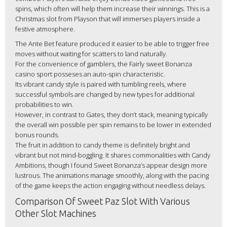
spins, which often will help them increase their winnings. This is a
Christmas slot from Playson that will immerses players inside a
festive atmosphere.
The Ante Bet feature produced it easier to be able to trigger free
moves without waiting for scatters to land naturally.
For the convenience of gamblers, the Fairly sweet Bonanza
casino sport posseses an auto-spin characteristic.
Its vibrant candy style is paired with tumbling reels, where
successful symbols are changed by new types for additional
probabilities to win.
However, in contrast to Gates, they don’t stack, meaning typically
the overall win possible per spin remains to be lower in extended
bonus rounds.
The fruit in addition to candy theme is definitely bright and
vibrant but not mind-boggling. It shares commonalities with Candy
Ambitions, though I found Sweet Bonanza’s appear design more
lustrous. The animations manage smoothly, along with the pacing
of the game keeps the action engaging without needless delays.
Comparison Of Sweet Paz Slot With Various
Other Slot Machines