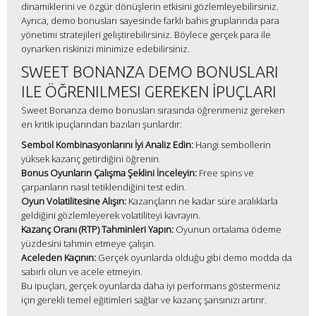
dinamiklerini ve özgür dönüşlerin etkisini gözlemleyebilirsiniz.
Ayrıca, demo bonusları sayesinde farklı bahis gruplarında para
yönetimi stratejileri geliştirebilirsiniz. Böylece gerçek para ile
oynarken riskinizi minimize edebilirsiniz.
SWEET BONANZA DEMO BONUSLARI
ILE ÖĞRENILMESI GEREKEN İPUÇLARI
Sweet Bonanza demo bonusları sırasında öğrenmeniz gereken
en kritik ipuçlarından bazıları şunlardır:
Sembol Kombinasyonlarını İyi Analiz Edin:
Hangi sembollerin
yüksek kazanç getirdiğini öğrenin.
Bonus Oyunların Çalışma Şeklini İnceleyin:
Free spins ve
çarpanların nasıl tetiklendiğini test edin.
Oyun Volatilitesine Alışın:
Kazançların ne kadar süre aralıklarla
geldiğini gözlemleyerek volatiliteyi kavrayın.
Kazanç Oranı (RTP) Tahminleri Yapın:
Oyunun ortalama ödeme
yüzdesini tahmin etmeye çalışın.
Aceleden Kaçının:
Gerçek oyunlarda olduğu gibi demo modda da
sabırlı olun ve acele etmeyin.
Bu ipuçları, gerçek oyunlarda daha iyi performans göstermeniz
için gerekli temel eğitimleri sağlar ve kazanç şansınızı artırır.