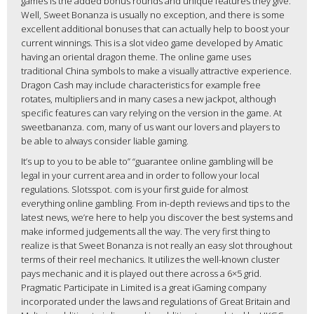
games is the added bonus rounds and unique features they give.
Well, Sweet Bonanza is usually no exception, and there is some
excellent additional bonuses that can actually help to boost your
current winnings. This is a slot video game developed by Amatic
having an oriental dragon theme. The online game uses
traditional China symbols to make a visually attractive experience.
Dragon Cash may include characteristics for example free
rotates, multipliers and in many cases a new jackpot, although
specific features can vary relying on the version in the game. At
sweetbananza. com, many of us want our lovers and players to
be able to always consider liable gaming.
It’s up to you to be able to” “guarantee online gambling will be
legal in your current area and in order to follow your local
regulations. Slotsspot. com is your first guide for almost
everything online gambling. From in-depth reviews and tips to the
latest news, we’re here to help you discover the best systems and
make informed judgements all the way. The very first thing to
realize is that Sweet Bonanza is not really an easy slot throughout
terms of their reel mechanics. It utilizes the well-known cluster
pays mechanic and it is played out there across a 6×5 grid.
Pragmatic Participate in Limited is a great iGaming company
incorporated under the laws and regulations of Great Britain and