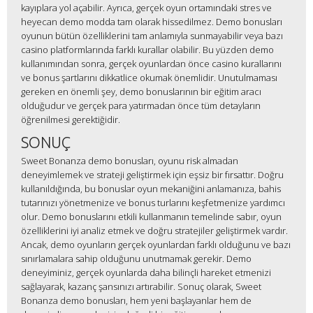
kayıplara yol açabilir. Ayrıca, gerçek oyun ortamındaki stres ve
heyecan demo modda tam olarak hissedilmez. Demo bonusları
oyunun bütün özelliklerini tam anlamıyla sunmayabilir veya bazı
casino platformlarında farklı kurallar olabilir. Bu yüzden demo
kullanımından sonra, gerçek oyunlardan önce casino kurallarını
ve bonus şartlarını dikkatlice okumak önemlidir. Unutulmaması
gereken en önemli şey, demo bonuslarının bir eğitim aracı
olduğudur ve gerçek para yatırmadan önce tüm detayların
öğrenilmesi gerektiğidir.
SONUÇ
Sweet Bonanza demo bonusları, oyunu risk almadan
deneyimlemek ve strateji geliştirmek için eşsiz bir fırsattır. Doğru
kullanıldığında, bu bonuslar oyun mekaniğini anlamanıza, bahis
tutarınızı yönetmenize ve bonus turlarını keşfetmenize yardımcı
olur. Demo bonuslarını etkili kullanmanın temelinde sabır, oyun
özelliklerini iyi analiz etmek ve doğru stratejiler geliştirmek vardır.
Ancak, demo oyunların gerçek oyunlardan farklı olduğunu ve bazı
sınırlamalara sahip olduğunu unutmamak gerekir. Demo
deneyiminiz, gerçek oyunlarda daha bilinçli hareket etmenizi
sağlayarak, kazanç şansınızı artırabilir. Sonuç olarak, Sweet
Bonanza demo bonusları, hem yeni başlayanlar hem de