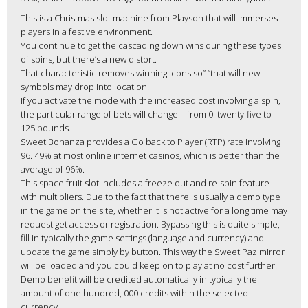
This is a Christmas slot machine from Playson that will immerses
players in a festive environment.
You continue to get the cascading down wins during these types
of spins, but there’s a new distort.
That characteristic removes winning icons so” “that will new
symbols may drop into location.
If you activate the mode with the increased cost involving a spin,
the particular range of bets will change – from 0. twenty-five to
125 pounds.
Sweet Bonanza provides a Go back to Player (RTP) rate involving
96. 49% at most online internet casinos, which is better than the
average of 96%.
This space fruit slot includes a freeze out and re-spin feature
with multipliers. Due to the fact that there is usually a demo type
in the game on the site, whether it is not active for a long time may
request get access or registration. Bypassing this is quite simple,
fill in typically the game settings (language and currency) and
update the game simply by button. This way the Sweet Paz mirror
will be loaded and you could keep on to play at no cost further.
Demo benefit will be credited automatically in typically the
amount of one hundred, 000 credits within the selected
currency.