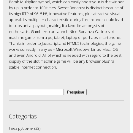
Bomb Multiplier symbol, which can easily boost your is the winner
by up in order to 100 times. Sweet Bonanza is distinct because of
its high RTP of 96. 51%, innovative features, plus attractive visual
appeal. Its multiplier characteristic during free rounds could lead
to substantial payouts, making it a favorite amongst slot
enthusiasts. Gamblers can launch Nice Bonanza Casino slot
machine game from a pc, tablet, laptop or perhaps smartphone.
Thanks in order to Javascript and HTML5 technologies, the game
works correctly in any os – Microsoft Windows, Linux, Mac, iOS
and even Android. All of which is needed with regard to the best
display of the slot machine game will be any browser plus” “a
stable Internet connection.
Pesquisar
por:
Categorias
! Без рубрики
(23)