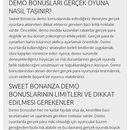
DEMO BONUSLARI GERÇEK OYUNA
NASIL TAŞINIR?
Sweet Bonanza demo bonuslarında edindiğiniz deneyimi gerçek
oyunlara aktarırken dikkat etmeniz gereken bazı kritik noktalar
vardır. Öncelikle, demo modda kazanılan rakamlar gerçek para
değildir ve bu durum psikolojinizi etkileyebilir. Gerçek para ile
oynarken bahis tutarınızı akıllıca ayarlamak önemlidir. Demo
oyunlarda kullandığınız stratejileri belirli limitlerde uygulamak,
olası kayıpları minimize eder. Ayrıca, demo sürümde
deneyimlediğiniz heyecan ve risk durumlarının gerçek oyunda
farklı olabileceğini unutmayın ve soğukkanlılığınızı koruyun. Demo
bonuslarından alınan dersleri gerçek para oyununda test ederek,
uzun vadede başarılı bir oyuncu olabilirsiniz.
SWEET BONANZA DEMO
BONUSLARININ LIMITLERI VE DIKKAT
EDILMESI GEREKENLER
Demo bonusları her ne kadar faydalı olsa da, kesinlikle bazı
sınırlamaları ve uyarılması gereken noktalar vardır. Demo
oyunlarda gerçek para riski olmadığı için oyuncular bazen
gereğinden fazla risk alabilir ve bu davranış gerçek oyunda büyük