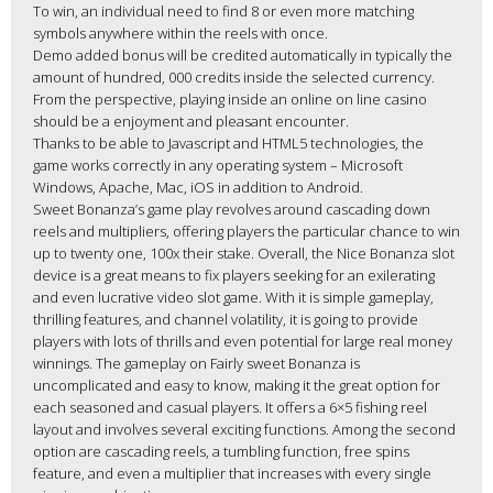
To win, an individual need to find 8 or even more matching
symbols anywhere within the reels with once.
Demo added bonus will be credited automatically in typically the
amount of hundred, 000 credits inside the selected currency.
From the perspective, playing inside an online on line casino
should be a enjoyment and pleasant encounter.
Thanks to be able to Javascript and HTML5 technologies, the
game works correctly in any operating system – Microsoft
Windows, Apache, Mac, iOS in addition to Android.
Sweet Bonanza’s game play revolves around cascading down
reels and multipliers, offering players the particular chance to win
up to twenty one, 100x their stake. Overall, the Nice Bonanza slot
device is a great means to fix players seeking for an exilerating
and even lucrative video slot game. With it is simple gameplay,
thrilling features, and channel volatility, it is going to provide
players with lots of thrills and even potential for large real money
winnings. The gameplay on Fairly sweet Bonanza is
uncomplicated and easy to know, making it the great option for
each seasoned and casual players. It offers a 6×5 fishing reel
layout and involves several exciting functions. Among the second
option are cascading reels, a tumbling function, free spins
feature, and even a multiplier that increases with every single