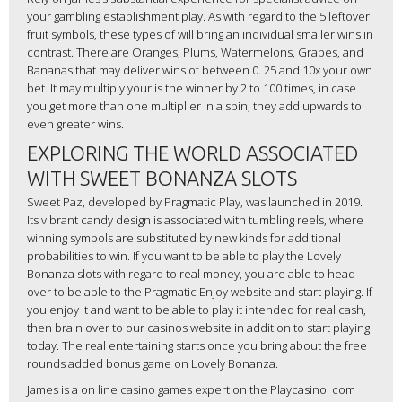
your gambling establishment play. As with regard to the 5 leftover
fruit symbols, these types of will bring an individual smaller wins in
contrast. There are Oranges, Plums, Watermelons, Grapes, and
Bananas that may deliver wins of between 0. 25 and 10x your own
bet. It may multiply your is the winner by 2 to 100 times, in case
you get more than one multiplier in a spin, they add upwards to
even greater wins.
EXPLORING THE WORLD ASSOCIATED
WITH SWEET BONANZA SLOTS
Sweet Paz, developed by Pragmatic Play, was launched in 2019.
Its vibrant candy design is associated with tumbling reels, where
winning symbols are substituted by new kinds for additional
probabilities to win. If you want to be able to play the Lovely
Bonanza slots with regard to real money, you are able to head
over to be able to the Pragmatic Enjoy website and start playing. If
you enjoy it and want to be able to play it intended for real cash,
then brain over to our casinos website in addition to start playing
today. The real entertaining starts once you bring about the free
rounds added bonus game on Lovely Bonanza.
James is a on line casino games expert on the Playcasino. com