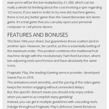
main prize will be the bet multiplied by 21, 000, which can be
really a whole lot thinking about the cost involving a spin regarding
125 euros. If you want in order to try new slot machine games,
there is not any better game than the Sweet Bienestar slot demo
game. It’s a trial game that you can play upon your personal
computer or cell phone device.
FEATURES AND BONUSES
This fees 100x your share, but guarantees those scatters land in
another spin. However, be careful, as this is essentially betting of
the maximum order. This position combines the traditional fruit
machine design with the revolutionary Twin Reel function, where
two adjoining reels synchronize and have absolutely the same
icons.
Pragmatic Play, the leading iGaming service provider, developed
Sweet Paz in 2019.
The animations work smoothly, and the pacing of the video game
keeps the motion engaging without unneeded delays.
But, this specific doesn’t mean you should only enjoy online
when you want to accomplish many gambling!
Instead, you can get in multiple guidelines with cascading reels.
Indulge throughout Pragmatic Play’s delicious Sweet Bonanza