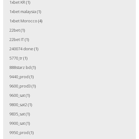
1xbet KR
(1)
1xbet malaysia
(1)
1xbet Morocco
(4)
22bet
(1)
22bet IT
(1)
240074 done
(1)
5770_tr
(1)
888starz bd
(1)
9440_prod
(1)
9600_prod3
(1)
9600_sat
(1)
9800_sat2
(1)
9835_sat
(1)
9900_sat
(1)
9950_prod
(1)