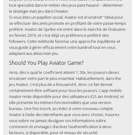
tout specialist dans le métier des jeux para hasard – déterminer
la stratégie man jeu dans l’Aviator.
Si vous êtes un papillon social, Aviator est el endroit” “idéal pour
se effectuer des amis promote en profitant de votre passe-temps
préféré. Aviator de Spribe est entré dans le marché de l’industrie
en février 2019, et c’est déjà un préférence préféré des
followers. Cette méthode favorise une approche équilibrée et
vous guide à gérer efficacement votre bankroll tout en vous
adaptant aux aléas man jeu.
Should You Play Aviator Game?
Ainsi, dès o qual le coefficient atteint 1, 50x, les joueurs devez
encaisser votre pari le plus essential. Habituellement, dans the
jeu Aviator, c’est plus de a thousand €, donc ce fait devrait
certainement être suffisant pour tous les joueurs. L’app mobile
Aviator reste disponible pour des utilisateurs iOS ain Android, et
elle présente les mêmes fonctionnalités que una version
bureau. Une fois inscrit, accédez à votre nouveau compte
Aviator à l’aide des identifiants que vous avez choisis. Assurez-
vous sobre ne jamais divulguer vos informations sobre
connexion et envisagez d’activer l’authentification à deux
facteurs, si disponible, pour el niveau de sécurité