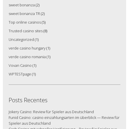
sweet bonanza
(2)
sweet bonanza TR
(2)
Top online casinos
(5)
Trusted casino sites
(8)
Uncategorized
(1)
verde casino hungary
(1)
verde casino romania
(1)
Vovan Casino
(1)
WPTESTpage
(1)
Posts Recentes
Jokery Casino: Review für Spieler aus Deutschland
Funid Casino: casino einzahlungsarten im überblick — Review für
Spieler aus Deutschland