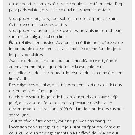
en temperature ranges réel. Notre équipe a testé en détail l’app
para paris Aviator, et voici ce o qual nous avons constaté.
Vous pouvez toujours jouer sobre manière responsable ain
éviter de courir après les pertes.
Vous pouvez vous familiariser avec les mécanismes du tableau
sans risquer algun seul centime.
Étant relativement novice, Aviator a immédiatement dépassé de
innombrable classements et s’est imposé comme l’un des jeux
les plus populaires.
Avant le début de chaque tour, un fama aléatoire est généré
automatiquement, ce qui détermine la dynamique ni
multiplicateur de mise, rendant le résultat du jeu complètement
imprévisible.
Des exigences de mise, des limites de temps et des restrictions
de jeu peuvent s’appliquer.
Quels que soient les jeux de hasard auxquels vous avez déjà
joué, elle y a sobre fortes chances qu’Aviator Crash Game
devienne votre distraction préférée dans le monde des casinos
sobre ligne.
Tout se révèle être donné, vous ne pouvez pas manquer
l’occasion de vous régaler d’un jeu lui aussi époustouflant que
celui-ci. Le jeu a new également un RTP élevé de 97%, ce qui