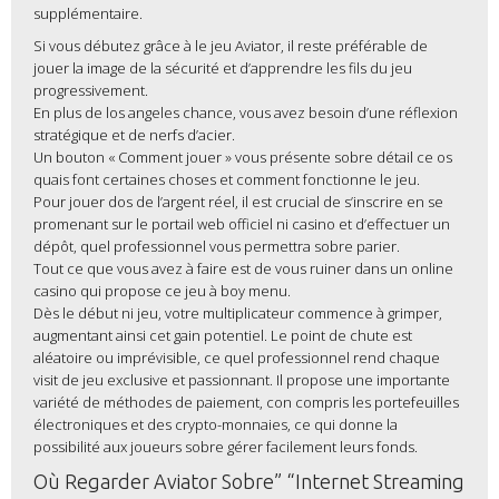
supplémentaire.
Si vous débutez grâce à le jeu Aviator, il reste préférable de
jouer la image de la sécurité et d’apprendre les fils du jeu
progressivement.
En plus de los angeles chance, vous avez besoin d’une réflexion
stratégique et de nerfs d’acier.
Un bouton « Comment jouer » vous présente sobre détail ce os
quais font certaines choses et comment fonctionne le jeu.
Pour jouer dos de l’argent réel, il est crucial de s’inscrire en se
promenant sur le portail web officiel ni casino et d’effectuer un
dépôt, quel professionnel vous permettra sobre parier.
Tout ce que vous avez à faire est de vous ruiner dans un online
casino qui propose ce jeu à boy menu.
Dès le début ni jeu, votre multiplicateur commence à grimper,
augmentant ainsi cet gain potentiel. Le point de chute est
aléatoire ou imprévisible, ce quel professionnel rend chaque
visit de jeu exclusive et passionnant. Il propose une importante
variété de méthodes de paiement, con compris les portefeuilles
électroniques et des crypto-monnaies, ce qui donne la
possibilité aux joueurs sobre gérer facilement leurs fonds.
Où Regarder Aviator Sobre” “Internet Streaming