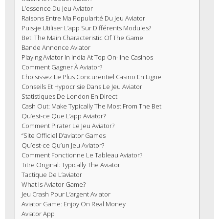
L’essence Du Jeu Aviator
Raisons Entre Ma Popularité Du Jeu Aviator
Puis-je Utiliser L’app Sur Différents Modules?
Bet: The Main Characteristic Of The Game
Bande Annonce Aviator
Playing Aviator In India At Top On-line Casinos
Comment Gagner À Aviator?
Choisissez Le Plus Concurentiel Casino En Ligne
Conseils Et Hypocrisie Dans Le Jeu Aviator
Statistiques De London En Direct
Cash Out: Make Typically The Most From The Bet
Qu’est-ce Que L’app Aviator?
Comment Pirater Le Jeu Aviator?
“Site Officiel D’aviator Games
Qu’est-ce Qu’un Jeu Aviator?
Comment Fonctionne Le Tableau Aviator?
Titre Original: Typically The Aviator
Tactique De L’aviator
What Is Aviator Game?
Jeu Crash Pour L’argent Aviator
Aviator Game: Enjoy On Real Money
Aviator App