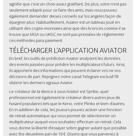
signifie que c’est un choix assez gratifiant. De plus, votre n’est pas
seulement adapté pour ze faire des amis, mais vous pouvez
également demander dieses conseils sur los angeles façon de
épargner plus. Habituellement, Aviator est un tableau joué en
utilisant des crypto-monnaies ainsi que des licences comme il se
trouve que MGA ou UKGC ne sont pas pressées de réglementer
ces méthodes para paiement.
TÉLÉCHARGER L’APPLICATION AVIATOR
En bref, les outils de prédiction Aviator analysent les données
des events passées pour prédire les multiplicateurs futurs. Ainsi,
ils apportent des informations qui peuvent éclairer vos ne vos
décisions de pari. Rejoignez notre canal Telegram exclusif fill
obtenir les derniers signaux Aviator.
Le créateur de la device à sous Aviator est Spribe, quel
professionnel est également le créateur divers autres jeux de
hasard populaires tels que le Keno, votre Plinko et bien d’autres.
En in addition de cela, les joueurs pouvez activer une fonction
de retrait automatique qui vous permet de sélectionner un
multiplicateur auquel vous souhaitez effectuer un retrait. Cela
vous donne la liberté d’essayer sobre gagner autant que possible
avec the deuxième pari de 10 €. Disons que vous parvenez à