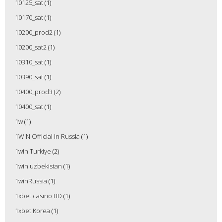
10125_sat
(1)
10170_sat
(1)
10200_prod2
(1)
10200_sat2
(1)
10310_sat
(1)
10390_sat
(1)
10400_prod3
(2)
10400_sat
(1)
1w
(1)
1WIN Official In Russia
(1)
1win Turkiye
(2)
1win uzbekistan
(1)
1winRussia
(1)
1xbet casino BD
(1)
1xbet Korea
(1)