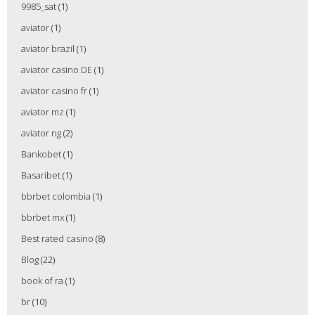
9985_sat
(1)
aviator
(1)
aviator brazil
(1)
aviator casino DE
(1)
aviator casino fr
(1)
aviator mz
(1)
aviator ng
(2)
Bankobet
(1)
Basaribet
(1)
bbrbet colombia
(1)
bbrbet mx
(1)
Best rated casino
(8)
Blog
(22)
book of ra
(1)
br
(10)