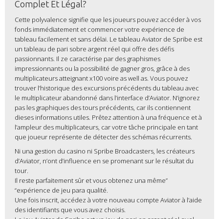
Complet Et Légal?
Cette polyvalence signifie que les joueurs pouvez accéder à vos
fonds immédiatement et commencer votre expérience de
tableau facilement et sans délai. Le tableau Aviator de Spribe est
un tableau de pari sobre argent réel qui offre des défis
passionnants. Il ze caractérise par des graphismes
impressionnants ou la possibilité de gagner gros, grâce à des
multiplicateurs atteignant x100 voire as well as. Vous pouvez
trouver l’historique des excursions précédents du tableau avec
le multiplicateur abandonné dans l’interface d’Aviator. N’ignorez
pas les graphiques des tours précédents, car ils contiennent
dieses informations utiles. Prêtez attention à una fréquence et à
l’ampleur des multiplicateurs, car votre tâche principale en tant
que joueur représente de détecter des schémas récurrents.
Ni una gestion du casino ni Spribe Broadcasters, les créateurs
d’Aviator, n’ont d’influence en se promenant sur le résultat du
tour.
Il reste parfaitement sûr et vous obtenez una même”
“expérience de jeu para qualité.
Une fois inscrit, accédez à votre nouveau compte Aviator à l’aide
des identifiants que vous avez choisis.