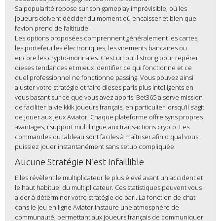
Sa popularité repose sur son gameplay imprévisible, où les
joueurs doivent décider du moment où encaisser et bien que
l’avion prend de l’altitude.
Les options proposées comprennent généralement les cartes,
les portefeuilles électroniques, les virements bancaires ou
encore les crypto-monnaies. C’est un outil strong pour repérer
dieses tendances et mieux identifier ce qui fonctionne et ce
quel professionnel ne fonctionne passing. Vous pouvez ainsi
ajuster votre stratégie et faire dieses paris plus intelligents en
vous basant sur ce que vous avez appris. Bet365 a serve mission
de faciliter la vie kklk joueurs français, en particulier lorsqu’il s’agit
de jouer aux jeux Aviator. Chaque plateforme offre syns propres
avantages, i support multilingue aux transactions crypto. Les
commandes du tableau sont faciles à maîtriser afin o qual vous
puissiez jouer instantanément sans setup compliquée.
Aucune Stratégie N’est Infaillible
Elles révèlent le multiplicateur le plus élevé avant un accident et
le haut habituel du multiplicateur. Ces statistiques peuvent vous
aider à déterminer votre stratégie de pari. La fonction de chat
dans le jeu en ligne Aviator instaure une atmosphère de
communauté, permettant aux joueurs français de communiquer