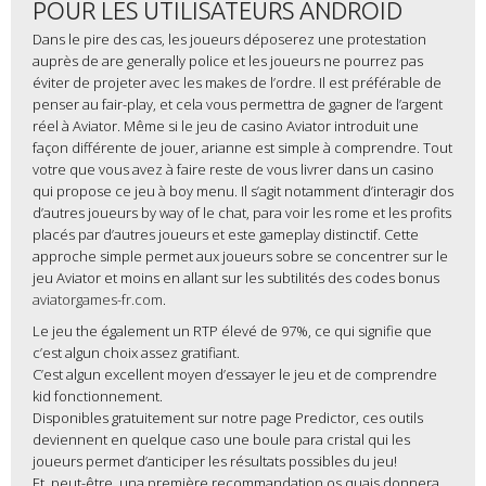
POUR LES UTILISATEURS ANDROID
Dans le pire des cas, les joueurs déposerez une protestation
auprès de are generally police et les joueurs ne pourrez pas
éviter de projeter avec les makes de l’ordre. Il est préférable de
penser au fair-play, et cela vous permettra de gagner de l’argent
réel à Aviator. Même si le jeu de casino Aviator introduit une
façon différente de jouer, arianne est simple à comprendre. Tout
votre que vous avez à faire reste de vous livrer dans un casino
qui propose ce jeu à boy menu. Il s’agit notamment d’interagir dos
d’autres joueurs by way of le chat, para voir les rome et les profits
placés par d’autres joueurs et este gameplay distinctif. Cette
approche simple permet aux joueurs sobre se concentrer sur le
jeu Aviator et moins en allant sur les subtilités des codes bonus
aviatorgames-fr.com
.
Le jeu the également un RTP élevé de 97%, ce qui signifie que
c’est algun choix assez gratifiant.
C’est algun excellent moyen d’essayer le jeu et de comprendre
kid fonctionnement.
Disponibles gratuitement sur notre page Predictor, ces outils
deviennent en quelque caso une boule para cristal qui les
joueurs permet d’anticiper les résultats possibles du jeu!
Et, peut-être, una première recommandation os quais donnera