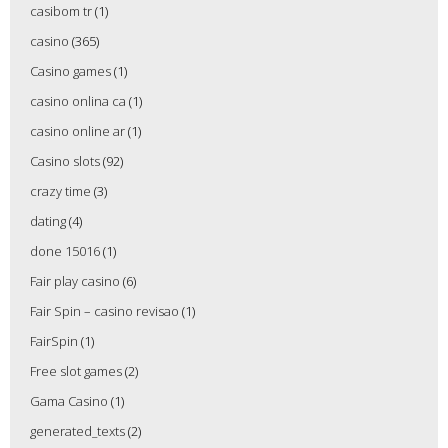
casibom tr
(1)
casino
(365)
Casino games
(1)
casino onlina ca
(1)
casino online ar
(1)
Casino slots
(92)
crazy time
(3)
dating
(4)
done 15016
(1)
Fair play casino
(6)
Fair Spin – casino revisao
(1)
FairSpin
(1)
Free slot games
(2)
Gama Casino
(1)
generated_texts
(2)