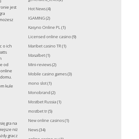
i
ronie jest
Hot News
(4)
gra
IGAMING
(2)
 możesz
Kasyno Online PL
(1)
Licensed online casino
(9)
c o ich
Maribet casino TR
(1)
atts
Masalbet
(1)
m
ne od
Mini-reviews
(2)
 online
Mobile casino games
(3)
o domu.
mono slot
(1)
ym kule
Monobrand
(2)
Mostbet Russia
(1)
mostbet tr
(5)
New online casinos
(1)
się gra na
iejsze niż
News
(34)
ażdy gracz