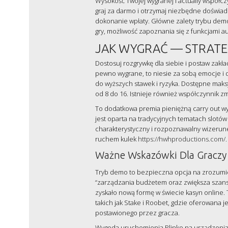
Wysokość Twojej wygranej i actually współczy
graj za darmo i otrzymaj niezbędne doświad
dokonanie wpłaty. Główne zalety trybu demo
gry, możliwość zapoznania się z funkcjami a
JAK WYGRAĆ — STRATE
Dostosuj rozgrywkę dla siebie i postaw zakł
pewno wygrane, to niesie za sobą emocje i d
do wyższych stawek i ryzyka. Dostępne maks
od 8 do 16. Istnieje również współczynnik z
To dodatkowa premia pieniężną carry out wy
jest oparta na tradycyjnych tematach slotów 
charakterystyczny i rozpoznawalny wizerune
ruchem kulek
https://hwhproductions.com/
.
Ważne Wskazówki Dla Graczy
Tryb demo to bezpieczna opcja na zrozumie
“zarządzania budżetem oraz zwiększa szanse n
zyskało nową formę w świecie kasyn online. 
takich jak Stake i Roobet, gdzie oferowana 
postawionego przez gracza.
Wygoda uruchomienia Plinko na urządzenia