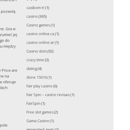
casibom tr
(1)
e pozwolą
casino
(365)
Casino games
(1)
ne. Gra w
casino onlina ca
(1)
zumieć jej
 go do
casino online ar
(1)
su między
Casino slots
(92)
crazy time
(3)
dating
(4)
e Price are
pne na
done 15016
(1)
e oferuje
Fair play casino
(6)
tkich
Fair Spin – casino revisao
(1)
FairSpin
(1)
Free slot games
(2)
Gama Casino
(1)
pole.
generated_texts
(2)