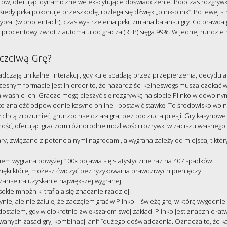
tów, oferując dynamiczne we ekscytujące doświadczenie. Podczas rozgrywk
edy piłka pokonuje przeszkodę, rozlega się dźwięk „plink-plink”. Po lewej st
ypłat (w procentach), czas wystrzelenia piłki, zmiana balansu gry. Co prawda 
 procentowy zwrot z automatu do gracza (RTP) sięga 99%. W jednej rundzie
czciwą Grę?
czają unikalnej interakcji, gdy kule spadają przez przepierzenia, decydują
oczesnym formacie jest in order to, że hazardziści keineswegs muszą czekać w
rą właśnie ich. Gracze mogą cieszyć się rozgrywką na slocie Plinko w dowolny
 to znaleźć odpowiednie kasyno online i postawić stawkę. To środowisko wol
zy chcą zrozumieć, grunzochse działa gra, bez poczucia presji. Gry kasynowe
rność, oferując graczom różnorodne możliwości rozrywki w zaciszu własneg
y, związane z potencjalnymi nagrodami, a wygrana zależy od miejsca, t któr
em wygrana powyżej 100x pojawia się statystycznie raz na 407 spadków.
 dzięki której możesz ćwiczyć bez ryzykowania prawdziwych pieniędzy.
szanse na uzyskanie największej wygranej.
okie mnożniki trafiają się znacznie rzadziej.
ie, ale nie żałuję, że zacząłem grać w Plinko – świeżą grę, w którą wygodnie 
ostałem, gdy wielokrotnie zwiększałem swój zakład. Plinko jest znacznie łatw
wanych zasad gry, kombinacji ani” “dużego doświadczenia. Oznacza to, że k