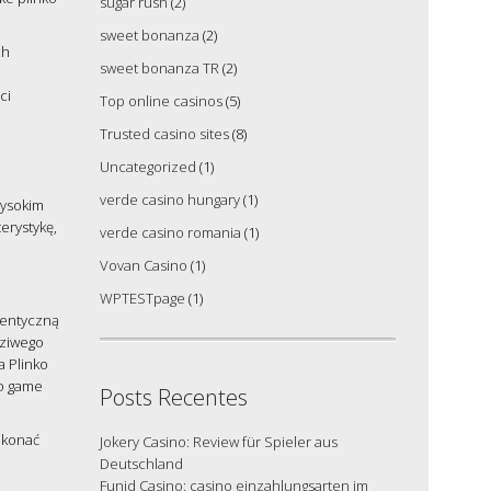
sugar rush
(2)
sweet bonanza
(2)
ch
sweet bonanza TR
(2)
ci
Top online casinos
(5)
Trusted casino sites
(8)
Uncategorized
(1)
verde casino hungary
(1)
wysokim
erystykę,
verde casino romania
(1)
Vovan Casino
(1)
WPTESTpage
(1)
dentyczną
dziwego
a Plinko
ko game
Posts Recentes
dokonać
Jokery Casino: Review für Spieler aus
Deutschland
Funid Casino: casino einzahlungsarten im