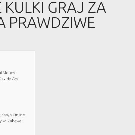
 KULKI GRAJ ZA
A PRAWDZIWE
al Money
Zasady Gry
e Kasyn Online
ylko Zabawa!