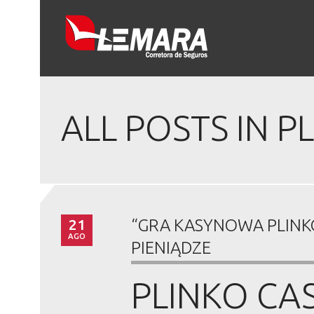
ALL POSTS IN P
21
“GRA KASYNOWA PLINK
AGO
PIENIĄDZE
PLINKO CAS