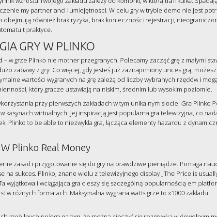
nnik wzrostu Twojego zakładu zależy od komórki, w którą trafi kulka. Spadają
czenie my partner and i umiejętności. W celu gry w trybie demo nie jest po
 obejmują również brak ryzyka, brak konieczności rejestracji, nieograniczo
utomatu t praktyce.
GIA GRY W PLINKO
ad – w grze Plinko nie mother przegranych. Polecamy zacząć grę z małymi sta
użo zabawy z gry. Co więcej, gdy jesteś już zaznajomiony unces grą, możesz
ymalne wartości wygranych na grę zależą od liczby wybranych rzędów i mog
mienności, który gracze ustawiają na niskim, średnim lub wysokim poziomie.
korzystania przy pierwszych zakładach w tym unikalnym slocie. Gra Plinko P
w kasynach wirtualnych. Jej inspiracją jest popularna gra telewizyjna, co nad
k. Plinko to be able to niezwykła gra, łącząca elementy hazardu z dynamic
 W Plinko Real Money
nie zasad i przygotowanie się do gry na prawdziwe pieniądze. Pomaga nauc
a sukces. Plinko, znane wielu z telewizyjnego display „The Price is usually
Ta wyjątkowa i wciągająca gra cieszy się szczególną popularnością em platf
jest w różnych formatach. Maksymalna wygrana watts grze to x1000 zakładu
ch mobilnych polega na tym, że można cieszyć się rozgrywką w dowolnym m