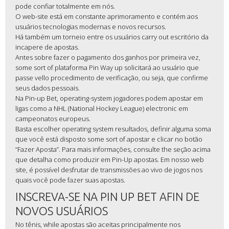
pode confiar totalmente em nós.
O web-site está em constante aprimoramento e contém aos
usuários tecnologias modernas e novos recursos.
Há também um torneio entre os usuários carry out escritório da
incapere de apostas.
Antes sobre fazer o pagamento dos ganhos por primeira vez,
some sort of plataforma Pin Way up solicitará ao usuário que
passe vello procedimento de verificação, ou seja, que confirme
seus dados pessoais.
Na Pin-up Bet, operating-system jogadores podem apostar em
ligas como a NHL (National Hockey League) electronic em
campeonatos europeus.
Basta escolher operating system resultados, definir alguma soma
que você está disposto some sort of apostar e clicar no botão
“Fazer Aposta”. Para mais informações, consulte the seção acima
que detalha como produzir em Pin-Up apostas. Em nosso web
site, é possível desfrutar de transmissões ao vivo de jogos nos
quais você pode fazer suas apostas.
INSCREVA-SE NA PIN UP BET AFIN DE
NOVOS USUÁRIOS
No tênis, while apostas são aceitas principalmente nos