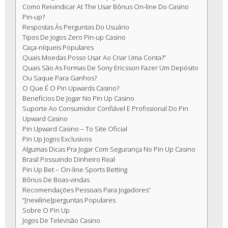
Como Reivindicar At The Usar Bônus On-line Do Casino
Pin-up?
Respostas Às Perguntas Do Usuário
Tipos De Jogos Zero Pin-up Casino
Caça-níqueis Populares
Quais Moedas Posso Usar Ao Criar Uma Conta?”
Quais São As Formas De Sony Ericsson Fazer Um Depósito
Ou Saque Para Ganhos?
O Que É O Pin Upwards Casino?
Benefícios De Jogar No Pin Up Casino
Suporte Ao Consumidor Confiável E Profissional Do Pin
Upward Casino
Pin Upward Casino – To Site Oficial
Pin Up Jogos Exclusivos
Algumas Dicas Pra Jogar Com Segurança No Pin Up Casino
Brasil Possuindo Dinheiro Real
Pin Up Bet – On-line Sports Betting
Bônus De Boas-vindas
Recomendações Pessoais Para Jogadores”
“[newline]perguntas Populares
Sobre O Pin Up
Jogos De Televisão Casino