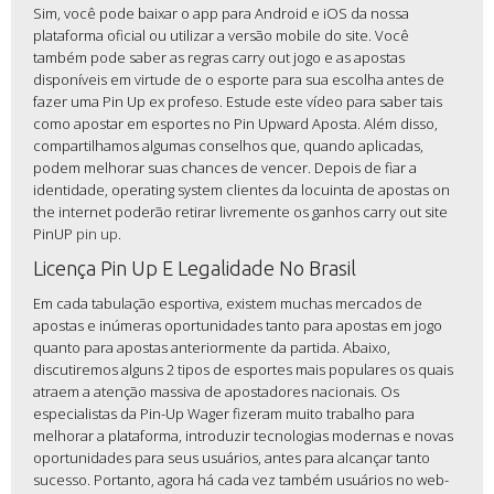
Sim, você pode baixar o app para Android e iOS da nossa
plataforma oficial ou utilizar a versão mobile do site. Você
também pode saber as regras carry out jogo e as apostas
disponíveis em virtude de o esporte para sua escolha antes de
fazer uma Pin Up ex profeso. Estude este vídeo para saber tais
como apostar em esportes no Pin Upward Aposta. Além disso,
compartilhamos algumas conselhos que, quando aplicadas,
podem melhorar suas chances de vencer. Depois de fiar a
identidade, operating system clientes da locuinta de apostas on
the internet poderão retirar livremente os ganhos carry out site
PinUP
pin up
.
Licença Pin Up E Legalidade No Brasil
Em cada tabulação esportiva, existem muchas mercados de
apostas e inúmeras oportunidades tanto para apostas em jogo
quanto para apostas anteriormente da partida. Abaixo,
discutiremos alguns 2 tipos de esportes mais populares os quais
atraem a atenção massiva de apostadores nacionais. Os
especialistas da Pin-Up Wager fizeram muito trabalho para
melhorar a plataforma, introduzir tecnologias modernas e novas
oportunidades para seus usuários, antes para alcançar tanto
sucesso. Portanto, agora há cada vez também usuários no web-