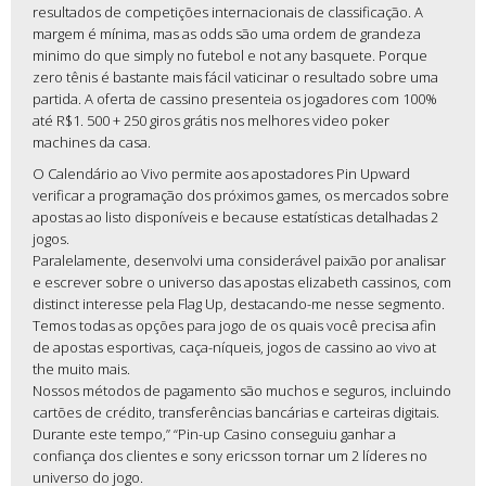
resultados de competições internacionais de classificação. A
margem é mínima, mas as odds são uma ordem de grandeza
minimo do que simply no futebol e not any basquete. Porque
zero tênis é bastante mais fácil vaticinar o resultado sobre uma
partida. A oferta de cassino presenteia os jogadores com 100%
até R$1. 500 + 250 giros grátis nos melhores video poker
machines da casa.
O Calendário ao Vivo permite aos apostadores Pin Upward
verificar a programação dos próximos games, os mercados sobre
apostas ao listo disponíveis e because estatísticas detalhadas 2
jogos.
Paralelamente, desenvolvi uma considerável paixão por analisar
e escrever sobre o universo das apostas elizabeth cassinos, com
distinct interesse pela Flag Up, destacando-me nesse segmento.
Temos todas as opções para jogo de os quais você precisa afin
de apostas esportivas, caça-níqueis, jogos de cassino ao vivo at
the muito mais.
Nossos métodos de pagamento são muchos e seguros, incluindo
cartões de crédito, transferências bancárias e carteiras digitais.
Durante este tempo,” “Pin-up Casino conseguiu ganhar a
confiança dos clientes e sony ericsson tornar um 2 líderes no
universo do jogo.