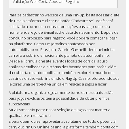
Validação Weil Conta Após Um Registro
Para ze cadastrar no website de uma Pin-Up, basta acessar o site
de uma plataforma e clicar no botão “Cadastre-se”. Você será
solicitado a fornecer certas informações básicas, como seu
nome, endereço de E-mail at the data de nascimento. Depois de
concluir o processo para registro, você poderá começar a jogar
na plataforma. Como um jornalista apaixonado por
automobilismo no Brasil, eu, Gabriel Gavinelli, dediquei minha
carreira a cobrir o emocionante planeta do automobilismo.
Desde a Fórmula one até eventos locais de corrida, apuro
análises detalhadas e histórias dos bastidores para os fãs. Além
da cubierta de automobilismo, também explorei o mundo dos
cassinos on the web, incluindo o Flag Up Casino, oferecendo aos
leitores uma perspectiva única em relação à jogos e lazer.
A plataforma organiza regularmente torneios nos quais os fãs
para jogos exclusivos tem a possibilidade de obter prêmios
substanciais.
Atualizamos sin parar nossa seleção de jogos para manter a
qualidade e a relevância.
E para quem quiser aproveitar absolutamente todo o potencial
carry out Pin Up On line casino, a plataforma também conta com