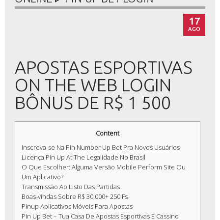
17
AGO
APOSTAS ESPORTIVAS
ON THE WEB LOGIN
BÔNUS DE R$ 1 500
Content
Inscreva-se Na Pin Number Up Bet Pra Novos Usuários
Licença Pin Up At The Legalidade No Brasil
O Que Escolher: Alguma Versão Mobile Perform Site Ou
Um Aplicativo?
Transmissão Ao Listo Das Partidas
Boas-vindas Sobre R$ 30 000+ 250 Fs
Pinup Aplicativos Móveis Para Apostas
Pin Up Bet – Tua Casa De Apostas Esportivas E Cassino