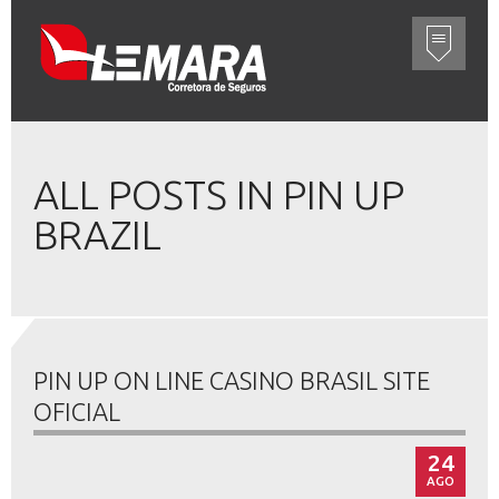
ALL POSTS IN PIN UP
BRAZIL
PIN UP ON LINE CASINO BRASIL SITE
OFICIAL
24
AGO