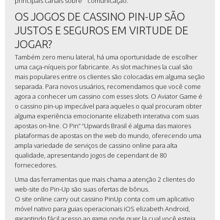
principais canais sobre” “comunicação.
OS JOGOS DE CASSINO PIN-UP SÃO
JUSTOS E SEGUROS EM VIRTUDE DE
JOGAR?
Também zero menu lateral, há uma oportunidade de escolher
uma caça-níqueis por fabricante. As slot machines la cual são
mais populares entre os clientes são colocadas em alguma seção
separada. Para novos usuários, recomendamos que você come
agora a conhecer um cassino com esses slots. O Aviator Game é
o cassino pin-up impecável para aqueles o qual procuram obter
alguma experiência emocionante elizabeth interativa com suas
apostas on-line. O Pin” “Upwards Brasil é alguma das maiores
plataformas de apostas on the web do mundo, oferecendo uma
ampla variedade de serviços de cassino online para alta
qualidade, apresentando jogos de cependant de 80
fornecedores.
Uma das ferramentas que mais chama a atenção 2 clientes do
web-site do Pin-Up são suas ofertas de bônus.
O site online carry out cassino PinUp conta com um aplicativo
móvel nativo para guias operacionais iOS elizabeth Android,
garantindo fácil acesso ao game onde quer la cual você esteja.