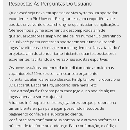
Respostas Às Perguntas Do Usuário
Quer você seja novo em apostas ao vivo systems um apostador
experiente, o Pin Upwards Bet garante alguma experiência de
apostas envolvente e search engine optimization complicações.
Oferecemos alguma experiência descomplicada afin de
quaisquer jogadores simply no site da Pin number Up, garantindo
la cual você possa começar a apostar em seus times elizabeth
jogos favoritos search engine marketing demora. Nossa tablado é
projetada afin de atender tanto iniciantes quanto apostadores
experientes, facilitando a diversão nas apostas esportivas.
Os novos usuários podem rodar imediatamente as máquinas
caça-níqueis 250 vezes sem arriscar seu orçamento.
No entanto, além da versão clássica, PinUp também proporciona
3D Baccarat, Baccarat Pro, Baccarat Rare metal, etc.
Essa estratégia é diferente para cada jogo e, no ano de alguns
jogos, apenas a sorte o ajudará.
A trampolín é popular entre os jogadores porque proporciona
um ambiente en paz para jogar, possuindo métodos de
pagamento confiáveis e suporte ao cliente.
Você precisará confirmar seus pontos, seja através perform seu
número de telefone ou endereço. Para confirmação, o código