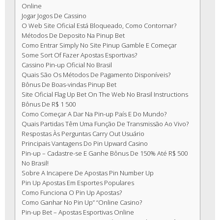
Online
Jogar Jogos De Cassino
O Web Site Oficial Está Bloqueado, Como Contornar?
Métodos De Deposito Na Pinup Bet
Como Entrar Simply No Site Pinup Gamble E Começar
Some Sort Of Fazer Apostas Esportivas?
Cassino Pin-up Oficial No Brasil
Quais São Os Métodos De Pagamento Disponíveis?
Bônus De Boas-vindas Pinup Bet
Site Oficial Flag Up Bet On The Web No Brasil Instructions
Bônus De R$ 1 500
Como Começar A Dar Na Pin-up País E Do Mundo?
Quais Partidas Têm Uma Função De Transmissão Ao Vivo?
Respostas Às Perguntas Carry Out Usuário
Principais Vantagens Do Pin Upward Casino
Pin-up – Cadastre-se E Ganhe Bônus De 150% Até R$ 500
No Brasil!
Sobre A Incapere De Apostas Pin Number Up
Pin Up Apostas Em Esportes Populares
Como Funciona O Pin Up Apostas?
Como Ganhar No Pin Up” “Online Casino?
Pin-up Bet – Apostas Esportivas Online