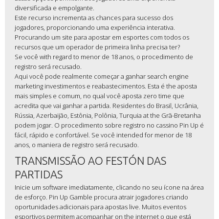
diversificada e empolgante.
Este recurso incrementa as chances para sucesso dos
jogadores, proporcionando uma experiência interativa.
Procurando um site para apostar em esportes com todos os
recursos que um operador de primeira linha precisa ter?
Se você with regard to menor de 18 anos, o procedimento de
registro será recusado.
Aqui você pode realmente começar a ganhar search engine
marketing investimentos e reabastecimentos. Esta é the aposta
mais simples e comum, no qual você aposta zero time que
acredita que vai ganhar a partida. Residentes do Brasil, Ucrânia,
Rússia, Azerbaijão, Estônia, Polônia, Turquia at the Grã-Bretanha
podem jogar. O procedimento sobre registro no cassino Pin Up é
fácil, rápido e confortável. Se você intended for menor de 18
anos, o maniera de registro será recusado.
TRANSMISSÃO AO FESTÓN DAS
PARTIDAS
Inicie um software imediatamente, clicando no seu ícone na área
de esforço. Pin Up Gamble procura atrair jogadores criando
oportunidades adicionais para apostas live. Muitos eventos
esportivos permitem acompanhar on the internet o que está