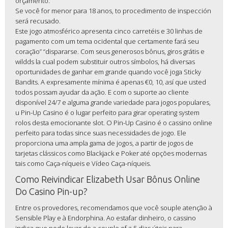
orçamento.
Se você for menor para 18 anos, to procedimento de inspección
será recusado.
Este jogo atmosférico apresenta cinco carretéis e 30 linhas de
pagamento com um tema ocidental que certamente fará seu
coração” “dispararse. Com seus generosos bônus, giros grátis e
wildds la cual podem substituir outros símbolos, há diversas
oportunidades de ganhar em grande quando você joga Sticky
Bandits. A expresamente mínima é apenas €0, 10, así que usted
todos possam ayudar da ação. E com o suporte ao cliente
disponível 24/7 e alguma grande variedade para jogos populares,
u Pin-Up Casino é o lugar perfeito para girar operating system
rolos desta emocionante slot. O Pin-Up Casino é o cassino online
perfeito para todas since suas necessidades de jogo. Ele
proporciona uma ampla gama de jogos, a partir de jogos de
tarjetas clássicos como Blackjack e Poker até opções modernas
tais como Caça-níqueis e Vídeo Caça-níqueis.
Como Reivindicar Elizabeth Usar Bônus Online
Do Casino Pin-up?
Entre os provedores, recomendamos que você souple atenção à
Sensible Play e à Endorphina. Ao estafar dinheiro, o cassino