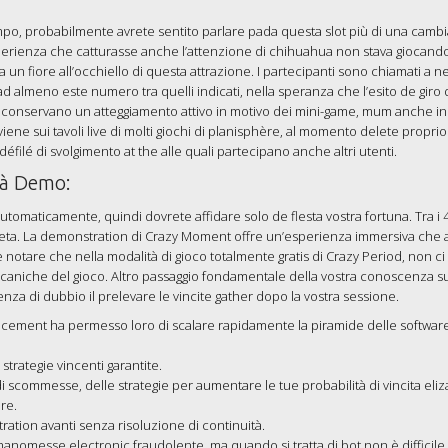
tempo, probabilmente avrete sentito parlare pada questa slot più di una cam
esperienza che catturasse anche l’attenzione di chihuahua non stava giocand
 un fiore all’occhiello di questa attrazione. I partecipanti sono chiamati a ne
ad almeno este numero tra quelli indicati, nella speranza che l’esito de giro 
ori conservano un atteggiamento attivo in motivo dei mini-game, mum anche i
viene sui tavoli live di molti giochi di planisphère, al momento delete propri
 défilé di svolgimento at the alle quali partecipano anche altri utenti.
tà Demo:
 automaticamente, quindi dovrete affidare solo de flesta vostra fortuna. Tra i 
moneta. La demonstration di Crazy Moment offre un’esperienza immersiva che 
e notare che nella modalità di gioco totalmente gratis di Crazy Period, non c
eccaniche del gioco. Altro passaggio fondamentale della vostra conoscenza su
za di dubbio il prelevare le vincite gather dopo la vostra sessione.
dvancement ha permesso loro di scalare rapidamente la piramide delle softwa
trategie vincenti garantite.
di scommesse, delle strategie per aumentare le tue probabilità di vincita eli
re.
ation avanti senza risoluzione di continuità.
manomesse electronic fraudolente, ma quando si tratta di bot non è difficile