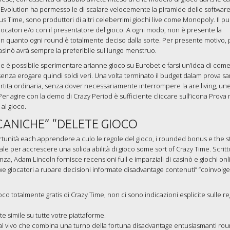
m di Evolution ha permesso le di scalare velocemente la piramide delle softwa
us Time, sono produttori di altri celeberrimi giochi live come Monopoly. Il p
giocatori e/o con il presentatore del gioco. A ogni modo, non è presente la
 in quanto ogni round è totalmente deciso dalla sorte. Per presente motivo, 
 casinò avrà sempre la preferibile sul lungo menstruo.
e è possibile sperimentare arianne gioco su Eurobet e farsi un’idea di come
 senza erogare quindi soldi veri. Una volta terminato il budget dalam prova sa
rtita ordinaria, senza dover necessariamente interrompere la are living, un
er agire con la demo di Crazy Period è sufficiente cliccare sull’icona Prova 
al gioco.
ANICHE” “DELETE GIOCO
unità each apprendere a culo le regole del gioco, i rounded bonus e the st
per accrescere una solida abilità di gioco some sort of Crazy Time. Scritt
a, Adam Lincoln fornisce recensioni full e imparziali di casinò e giochi onl
 giocatori a rubare decisioni informate disadvantage contenuti” “coinvolge
co totalmente gratis di Crazy Time, non ci sono indicazioni esplicite sulle r
simile su tutte votre piattaforme.
dal vivo che combina una turno della fortuna disadvantage entusiasmanti ro