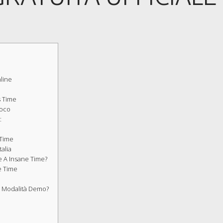
line
s Time
ioco
:
 Time
alia
e A Insane Time?
e Time
n Modalità Demo?