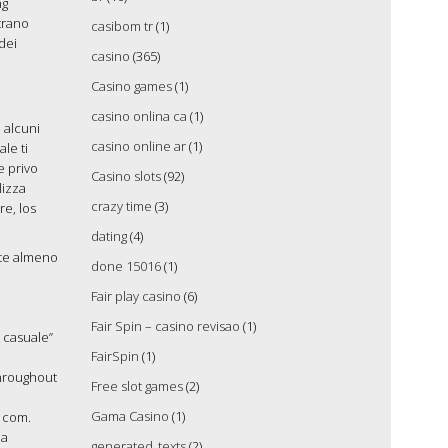
ng
strano
casibom tr
(1)
 dei
casino
(365)
Casino games
(1)
casino onlina ca
(1)
i alcuni
casino online ar
(1)
le ti
e privo
Casino slots
(92)
lizza
crazy time
(3)
e, los
dating
(4)
ate almeno
done 15016
(1)
Fair play casino
(6)
Fair Spin – casino revisao
(1)
o casuale”
FairSpin
(1)
 throughout
Free slot games
(2)
Gama Casino
(1)
. com.
da
generated_texts
(2)