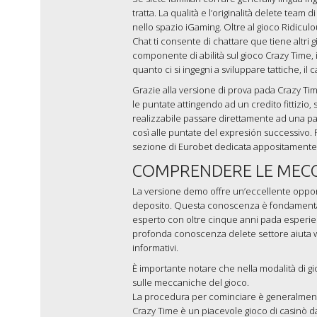
tratta. La qualità e l’originalità delete tea
nello spazio iGaming. Oltre al gioco Ridiculo
Chat ti consente di chattare que tiene altri 
componente di abilità sul gioco Crazy Time,
quanto ci si ingegni a sviluppare tattiche, il
Grazie alla versione di prova pada Crazy Tim
le puntate attingendo ad un credito fittizio,
realizzabile passare direttamente ad una pa
così alle puntate del expresión successivo. P
sezione di Eurobet dedicata appositamente 
COMPRENDERE LE MECC
La versione demo offre un’eccellente opport
deposito. Questa conoscenza è fondamentale 
esperto con oltre cinque anni pada esperienz
profonda conoscenza delete settore aiuta we
informativi.
È importante notare che nella modalità di gio
sulle meccaniche del gioco.
La procedura per cominciare è generalmente 
Crazy Time è un piacevole gioco di casinò 