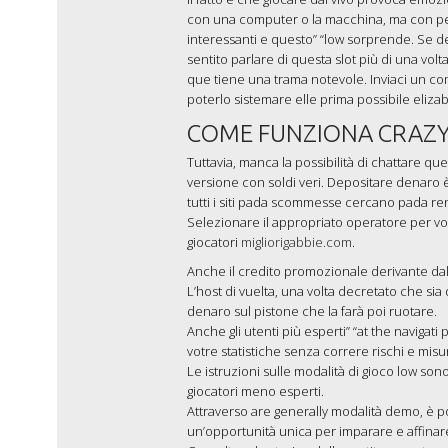
con una computer o la macchina, ma con pers
interessanti e questo” “low sorprende. Se d
sentito parlare di questa slot più di una volt
que tiene una trama notevole. Inviaci un co
poterlo sistemare elle prima possibile elizab
COME FUNZIONA CRAZY
Tuttavia, manca la possibilità di chattare qu
versione con soldi veri. Depositare denaro 
tutti i siti pada scommesse cercano pada ren
Selezionare il appropriato operatore per vo
giocatori
migliorigabbie.com
.
Anche il credito promozionale derivante da
L’host di vuelta, una volta decretato che sia
denaro sul pistone che la farà poi ruotare.
Anche gli utenti più esperti” “at the navigat
votre statistiche senza correre rischi e misu
Le istruzioni sulle modalità di gioco low 
giocatori meno esperti.
Attraverso are generally modalità demo, è po
un’opportunità unica per imparare e affinare