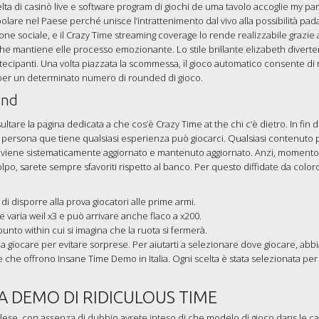
lta di casinò live e software program di giochi de uma tavolo accoglie my par
polare nel Paese perché unisce l’intrattenimento dal vivo alla possibilità pad
ione sociale, e il Crazy Time streaming coverage lo rende realizzabile grazie a
e mantiene elle processo emozionante. Lo stile brillante elizabeth diverte
ecipanti. Una volta piazzata la scommessa, il gioco automatico consente di r
r un determinato numero di rounded di gioco.
und
ltare la pagina dedicata a che cos’è Crazy Time at the chi c’è dietro. In fin d
a persona que tiene qualsiasi esperienza può giocarci. Qualsiasi contenuto 
m viene sistematicamente aggiornato e mantenuto aggiornato. Anzi, momento
i colpo, sarete sempre sfavoriti rispetto al banco. Per questo diffidate da colo
o di disporre alla prova giocatori alle prime armi.
e varia weil x3 e può arrivare anche flaco a x200.
unto within cui si imagina che la ruota si fermerà.
are a giocare per evitare sorprese. Per aiutarti a selezionare dove giocare, ab
 che offrono Insane Time Demo in Italia. Ogni scelta è stata selezionata per 
A DEMO DI RIDICULOUS TIME
inglese, con assenza di dubbio avrete inteso di che modelo di gioco dans le c