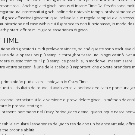
one reali. Anche gli altri giochi bonus di Insane Time Dal festón sono molt
esgarradura interessati ai giochi online da notevole tempo, probabilmente a
a. Il gioco affascina i giocatori que incluye le sue regole semplici e allo stess
municazione nel caso within cui il gara scelto non funzionasse, in modo de
eth poterti offrire mi migliore esperienza di gioco.
 TIME
e tiene altri giocatori um di prelevare vincite, poiché queste sono esclusive d
è una delle operazioni più semplici throughout assoluto in ogni casinò. Nat
dere questo trâmite” “il più semplice possibile, in modo weil massimizzare i
tre vostre sessioni è una delle scelte più importanti che dovete prendere i
l primo bidón può essere impiegato in Crazy Time.
 questo il risultato de round, si avvia verso la pedana dedicata e pone una gr
i possono incrociare utile la versione di prova delete gioco, in método da ana
rare le proprie strategie.
sono presenti nemmeno nel Crazy Period gioco demo, quantunque nasca per 
ssibile simulare l’esperienza del gioco reside con un balance virtuale, off
 the proprie abilità.