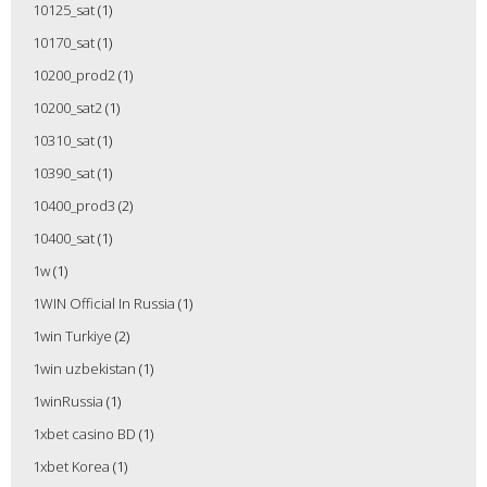
10125_sat
(1)
10170_sat
(1)
10200_prod2
(1)
10200_sat2
(1)
10310_sat
(1)
10390_sat
(1)
10400_prod3
(2)
10400_sat
(1)
1w
(1)
1WIN Official In Russia
(1)
1win Turkiye
(2)
1win uzbekistan
(1)
1winRussia
(1)
1xbet casino BD
(1)
1xbet Korea
(1)