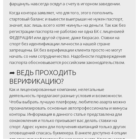
фарцануть навсегда осядут а счету в игорном заведении.
Когда контора заявляет, что для того, этого пополнить
стартовый баланс и вывести выигрыши не нужен паспорт,
значит, вас лишь всего хотят «кинуть» на деньги. Так как без
регистрации паспорта не работаю ни одна БК с лицензией
ФЕДЕРАЦИИ или другой стране, даже Кюрасао. Ставки на
спорт без идентификации личности а нашей стране
запрещены. БК без верификации клиента просто но могут
начать со ним сотрудничество. Надобности подтверждения
паспорта обосновывается российским законодательством.
➦ ВЕДЬ ПРОХОДИТЬ
ВЕРИФИКАЦИЮ?
Как и лицензированные компании, нелегальные
деятельность предлагают разные условия и возможности.
Чтобы выбрать лучшую платформу, любителю азарта можно
проанализировать основные автопрофессионалы и минусы
конторы. Информация в данного статье представлена дли
ознакомления и только призывает вас делать ставки на
спорт. Адрес нужен дли получения квитанций только других
оповещений спасась букмекера. В анкете доступно 4 опции