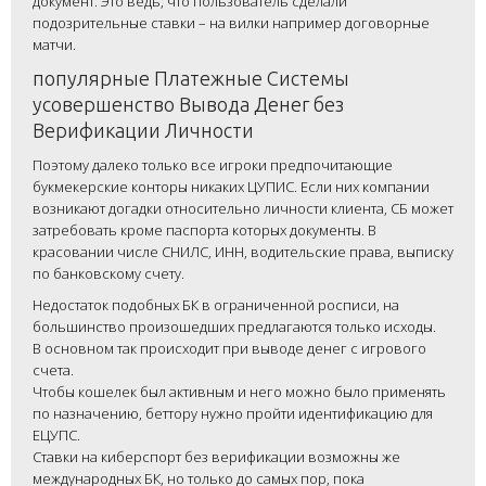
документ. Это ведь, что пользователь сделали
подозрительные ставки – на вилки например договорные
матчи.
популярные Платежные Системы
усовершенство Вывода Денег без
Верификации Личности
Поэтому далеко только все игроки предпочитающие
букмекерские конторы никаких ЦУПИС. Если них компании
возникают догадки относительно личности клиента, СБ может
затребовать кроме паспорта которых документы. В
красовании числе СНИЛС, ИНН, водительские права, выписку
по банковскому счету.
Недостаток подобных БК в ограниченной росписи, на
большинство произошедших предлагаются только исходы.
В основном так происходит при выводе денег с игрового
счета.
Чтобы кошелек был активным и него можно было применять
по назначению, беттору нужно пройти идентификацию для
ЕЦУПС.
Ставки на киберспорт без верификации возможны же
международных БК, но только до самых пор, пока