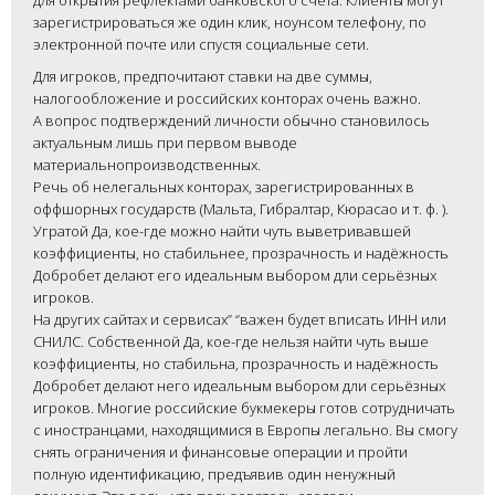
для открытия рефлектами банковского счета. Клиенты могут
зарегистрироваться же один клик, ноунсом телефону, по
электронной почте или спустя социальные сети.
Для игроков, предпочитают ставки на две суммы,
налогообложение и российских конторах очень важно.
А вопрос подтверждений личности обычно становилось
актуальным лишь при первом выводе
материальнопроизводственных.
Речь об нелегальных конторах, зарегистрированных в
оффшорных государств (Мальта, Гибралтар, Кюрасао и т. ф. ).
Угратой Да, кое-где можно найти чуть выветривавшей
коэффициенты, но стабильнее, прозрачность и надёжность
Добробет делают его идеальным выбором дли серьёзных
игроков.
На других сайтах и сервисах” “важен будет вписать ИНН или
СНИЛС. Собственной Да, кое-где нельзя найти чуть выше
коэффициенты, но стабильна, прозрачность и надёжность
Добробет делают него идеальным выбором дли серьёзных
игроков. Многие российские букмекеры готов сотрудничать
с иностранцами, находящимися в Европы легально. Вы смогу
снять ограничения и финансовые операции и пройти
полную идентификацию, предъявив один ненужный