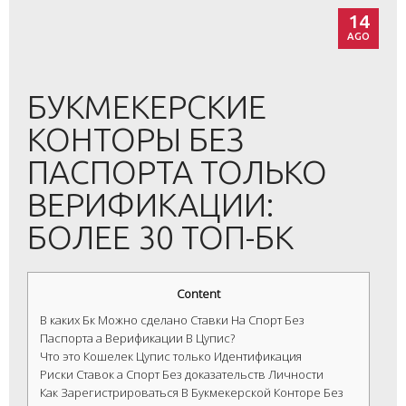
14
AGO
БУКМЕКЕРСКИЕ
КОНТОРЫ БЕЗ
ПАСПОРТА ТОЛЬКО
ВЕРИФИКАЦИИ:
БОЛЕЕ 30 ТОП-БК
Content
В каких Бк Можно сделано Ставки На Спорт Без
Паспорта а Верификации В Цупис?
Что это Кошелек Цупис только Идентификация
Риски Ставок а Спорт Без доказательств Личности
Как Зарегистрироваться В Букмекерской Конторе Без