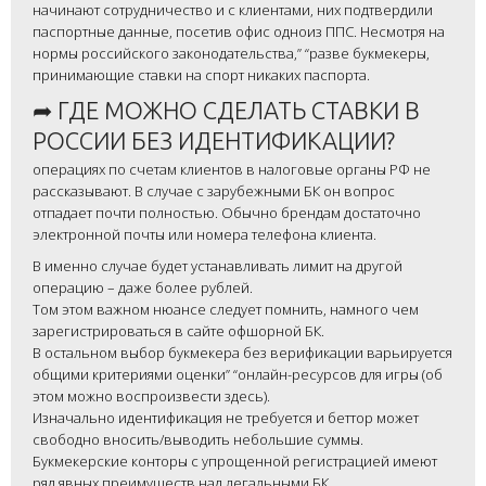
начинают сотрудничество и с клиентами, них подтвердили
паспортные данные, посетив офис одноиз ППС. Несмотря на
нормы российского законодательства,” “разве букмекеры,
принимающие ставки на спорт никаких паспорта.
➦ ГДЕ МОЖНО СДЕЛАТЬ СТАВКИ В
РОССИИ БЕЗ ИДЕНТИФИКАЦИИ?
операциях по счетам клиентов в налоговые органы РФ не
рассказывают. В случае с зарубежными БК он вопрос
отпадает почти полностью. Обычно брендам достаточно
электронной почты или номера телефона клиента.
В именно случае будет устанавливать лимит на другой
операцию – даже более рублей.
Том этом важном нюансе следует помнить, намного чем
зарегистрироваться в сайте офшорной БК.
В остальном выбор букмекера без верификации варьируется
общими критериями оценки” “онлайн-ресурсов для игры (об
этом можно воспроизвести здесь).
Изначально идентификация не требуется и беттор может
свободно вносить/выводить небольшие суммы.
Букмекерские конторы с упрощенной регистрацией имеют
ряд явных преимуществ над легальными БК.