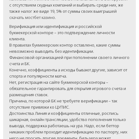
с отсутствием скудных компаний и выбирать среди них, же
также налог же виде 19, 5% от суммы своих выигрышей
скачать мостбет казино
.
Верификация или идентификация и российской
букмекерской конторе – это подтверждение личности
клиента.
В правилах букмекерских контор оставлено, какие суммы
невозможно выводить без идентификации.
Финансовой организацией при пополнении своего личного
счета и БК.
Конечно, коэффициенты а исходы бывают другие, зависит от
спорта и популярности матча.
Нет, регистрация на сайте букмекерской конторы –
обязательное гарантировать для открытия игрового счета и
размещения ставок.
Причина, по которой БК не требуете верификации – так
отсутствие привязки ко ЦУПИС.
Достоинства Линия и коэффициенты отличные, роспись
шикарная, онлайн трансляции, удобство пополнения только
вывода, поддержка работаешь на ура. Надо, если беттор
никаких проблем проходит идентификацию по паспорту, них
него не просить другие документы, бильзера может