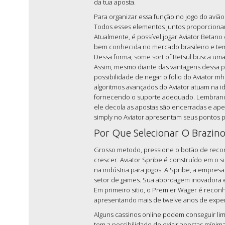
da tua aposta.
Para organizar essa função no jogo do avião
Todos esses elementos juntos proporcionam
Atualmente, é possível jogar Aviator Beta
bem conhecida no mercado brasileiro e tem 
Dessa forma, some sort of Betsul busca um
Assim, mesmo diante das vantagens dessa p
possibilidade de negar o folio do Aviator m
algoritmos avançados do Aviator atuam na i
fornecendo o suporte adequado. Lembrando
ele decola as apostas são encerradas e ap
simply no Aviator apresentam seus pontos po
Por Que Selecionar O Brazin
Grosso metodo, pressione o botão de recom
crescer. Aviator Spribe é construído em o 
na indústria para jogos. A Spribe, a empres
setor de games. Sua abordagem inovadora e 
Em primeiro sitio, o Premier Wager é reconh
apresentando mais de twelve anos de exper
Alguns cassinos online podem conseguir lim
tem a possibilidade de exigir apostas mínima