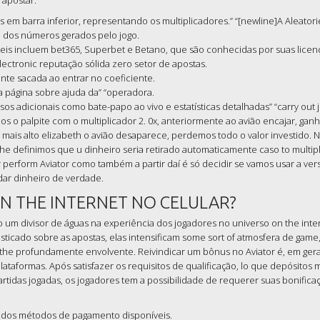
apostar.
m barra inferior, representando os multiplicadores.” “[newline]A Aleator
el dos números gerados pelo jogo.
eis incluem bet365, Superbet e Betano, que são conhecidas por suas licen
lectronic reputação sólida zero setor de apostas.
nte sacada ao entrar no coeficiente.
 a página sobre ajuda da” “operadora.
os adicionais como bate-papo ao vivo e estatísticas detalhadas” “carry out 
os o palpite com o multiplicador 2. 0x, anteriormente ao avião encajar, ga
 mais alto elizabeth o avião desaparece, perdemos todo o valor investido. 
the definimos que u dinheiro seria retirado automaticamente caso to multip
 perform Aviator como também a partir daí é só decidir se vamos usar a ver
dar dinheiro de verdade.
N THE INTERNET NO CELULAR?
um divisor de águas na experiência dos jogadores no universo on the inte
isticado sobre as apostas, elas intensificam some sort of atmosfera de game
at the profundamente envolvente. Reivindicar um bônus no Aviator é, em ger
ataformas. Após satisfazer os requisitos de qualificação, lo que depósitos 
idas jogadas, os jogadores tem a possibilidade de requerer suas bonifica
m dos métodos de pagamento disponíveis.