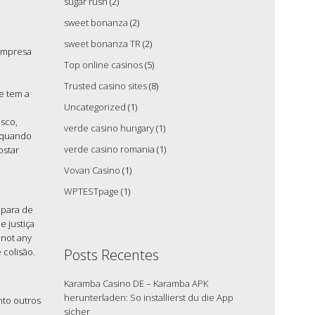
sugar rush
(2)
sweet bonanza
(2)
sweet bonanza TR
(2)
 empresa
Top online casinos
(5)
Trusted casino sites
(8)
e tem a
Uncategorized
(1)
isco,
verde casino hungary
(1)
s quando
verde casino romania
(1)
ostar
Vovan Casino
(1)
WPTESTpage
(1)
 para de
e justiça
 not any
 colisão.
Posts Recentes
Karamba Casino DE – Karamba APK
herunterladen: So installierst du die App
nto outros
sicher