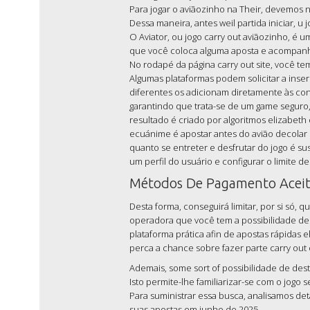
Para jogar o aviãozinho na Their, devemos no
Dessa maneira, antes weil partida iniciar, u
O Aviator, ou jogo carry out aviãozinho, é 
que você coloca alguma aposta e acompanh
No rodapé da página carry out site, você te
Algumas plataformas podem solicitar a inse
diferentes os adicionam diretamente às cont
garantindo que trata-se de um game seguro, 
resultado é criado por algoritmos elizabeth 
ecuánime é apostar antes do avião decolar 
quanto se entreter e desfrutar do jogo é su
um perfil do usuário e configurar o limite 
Métodos De Pagamento Aceit
Desta forma, conseguirá limitar, por si só,
operadora que você tem a possibilidade de 
plataforma prática afin de apostas rápidas
perca a chance sobre fazer parte carry o
Ademais, some sort of possibilidade de dest
Isto permite-lhe familiarizar-se com o jogo 
Para suministrar essa busca, analisamos det
suas apostas em junho de 2025.