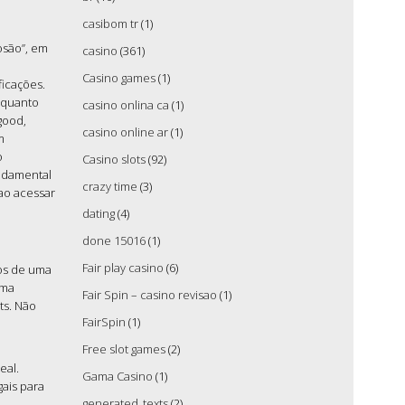
casibom tr
(1)
osão”, em
casino
(361)
Casino games
(1)
ficações.
nquanto
casino onlina ca
(1)
good,
casino online ar
(1)
m
o
Casino slots
(92)
undamental
crazy time
(3)
 ao acessar
dating
(4)
done 15016
(1)
Fair play casino
(6)
tos de uma
uma
Fair Spin – casino revisao
(1)
ts. Não
FairSpin
(1)
Free slot games
(2)
eal.
Gama Casino
(1)
gais para
generated_texts
(2)