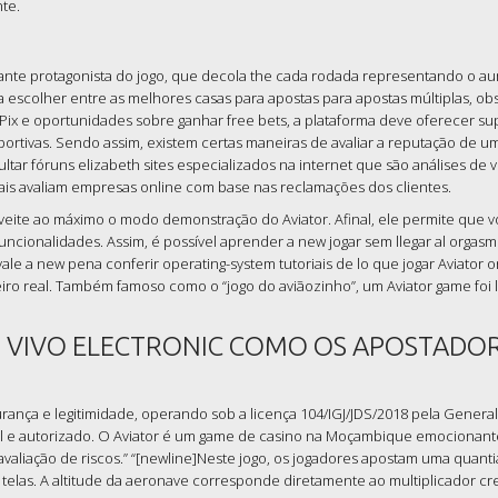
te.
rtante protagonista do jogo, que decola the cada rodada representando o a
 escolher entre as melhores casas para apostas para apostas múltiplas, ob
a Pix e oportunidades sobre ganhar free bets, a plataforma deve oferecer su
portivas. Sendo assim, existem certas maneiras de avaliar a reputação de u
tar fóruns elizabeth sites especializados na internet que são análises de v
uais avaliam empresas online com base nas reclamações dos clientes.
roveite ao máximo o modo demonstração do Aviator. Afinal, ele permite que 
uncionalidades. Assim, é possível aprender a new jogar sem llegar al orgasm
ale a new pena conferir operating-system tutoriais de lo que jogar Aviator 
iro real. Também famoso como o “jogo do aviãozinho”, um Aviator game foi
O VIVO ELECTRONIC COMO OS APOSTADO
ança e legitimidade, operando sob a licença 104/IGJ/JDS/2018 pela General
l e autorizado​​. O Aviator é um game de casino na Moçambique emocionante
aliação de riscos.” “[newline]Neste jogo, os jogadores apostam uma quanti
telas. A altitude da aeronave corresponde diretamente ao multiplicador c