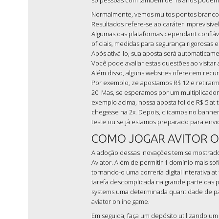
só pessoas com também de 18 anos podem 
Normalmente, vemos muitos pontos brancos e
Resultados refere-se ao caráter imprevisív
Algumas das plataformas cependant confiáv
oficiais, medidas para segurança rigorosas e
Após ativá-lo, sua aposta será automaticame
Você pode avaliar estas questões ao visitar
Além disso, alguns websites oferecem recurs
Por exemplo, ze apostamos R$ 12 e retirarm
20. Mas, se esperamos por um multiplicador
exemplo acima, nossa aposta foi de R$ 5 at 
chegasse na 2x. Depois, clicamos no banner
teste ou se já estamos preparado para envi
COMO JOGAR AVITOR O
A adoção dessas inovações tem se mostrado 
Aviator. Além de permitir 1 domínio mais sof
tornando-o uma correría digital interativa 
tarefa descomplicada na grande parte das pl
systems uma determinada quantidade de part
aviator online game
.
Em seguida, faça um depósito utilizando u