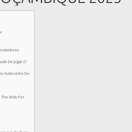
or
postadores
tude De Jogar O
 Do Aviãozinho De
n The Web Por