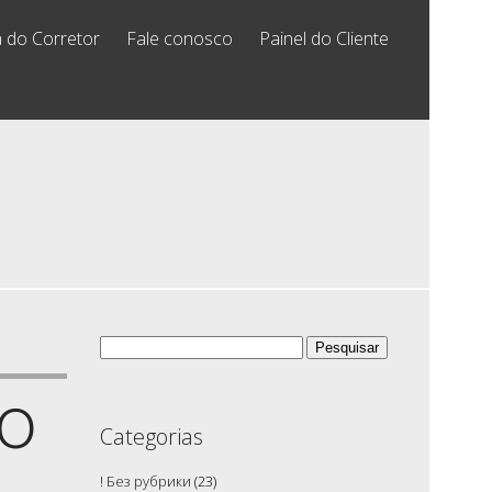
 do Corretor
Fale conosco
Painel do Cliente
Pesquisar
por:
HO
Categorias
! Без рубрики
(23)