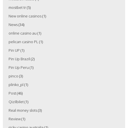
mostbet tr
(5)
New online casinos
(1)
News
(34)
online casino au
(1)
pelican casino PL
(1)
Pin UP
(1)
Pin Up Brazil
(2)
Pin Up Peru
(1)
pinco
(3)
plinko_pl
(1)
Post
(46)
Qizilbilet
(1)
Real money slots
(3)
Review
(1)
ricky casino australia
(1)