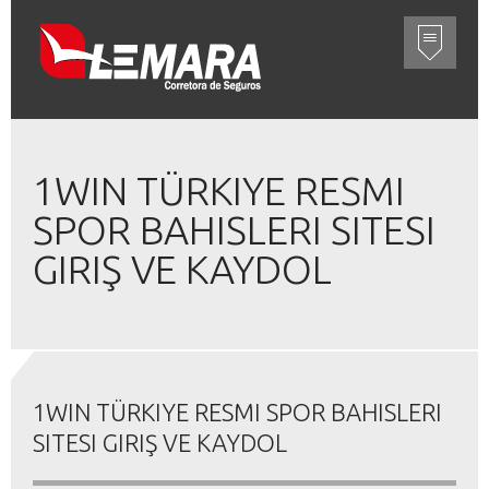
1WIN TÜRKIYE RESMI
SPOR BAHISLERI SITESI
GIRIŞ VE KAYDOL
1WIN TÜRKIYE RESMI SPOR BAHISLERI
SITESI GIRIŞ VE KAYDOL