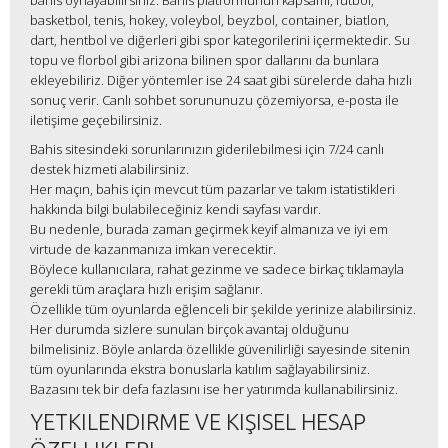
bahis oynayabilirsiniz. Bahis platformunun kapsamı, futbol,
basketbol, tenis, hokey, voleybol, beyzbol, container, biatlon,
dart, hentbol ve diğerleri gibi spor kategorilerini içermektedir. Su
topu ve florbol gibi arizona bilinen spor dallarını da bunlara
ekleyebiliriz. Diğer yöntemler ise 24 saat gibi sürelerde daha hızlı
sonuç verir. Canlı sohbet sorununuzu çözemiyorsa, e-posta ile
iletişime geçebilirsiniz.
Bahis sitesindeki sorunlarınızın giderilebilmesi için 7/24 canlı
destek hizmeti alabilirsiniz.
Her maçın, bahis için mevcut tüm pazarlar ve takım istatistikleri
hakkında bilgi bulabileceğiniz kendi sayfası vardır.
Bu nedenle, burada zaman geçirmek keyif almanıza ve iyi em
virtude de kazanmanıza imkan verecektir.
Böylece kullanıcılara, rahat gezinme ve sadece birkaç tıklamayla
gerekli tüm araçlara hızlı erişim sağlanır.
Özellikle tüm oyunlarda eğlenceli bir şekilde yerinize alabilirsiniz.
Her durumda sizlere sunulan birçok avantaj olduğunu
bilmelisiniz. Böyle anlarda özellikle güvenilirliği sayesinde sitenin
tüm oyunlarında ekstra bonuslarla katılım sağlayabilirsiniz.
Bazasını tek bir defa fazlasını ise her yatırımda kullanabilirsiniz.
YETKILENDIRME VE KIŞISEL HESAP