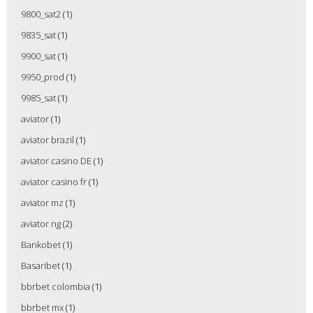
9800_sat2
(1)
9835_sat
(1)
9900_sat
(1)
9950_prod
(1)
9985_sat
(1)
aviator
(1)
aviator brazil
(1)
aviator casino DE
(1)
aviator casino fr
(1)
aviator mz
(1)
aviator ng
(2)
Bankobet
(1)
Basaribet
(1)
bbrbet colombia
(1)
bbrbet mx
(1)