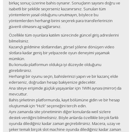
birkaç sonuç üzerine bahis oynanır. Sonuçların sayısını doğru ve
isabetli bir şekilde seçerseniz kazanırsınız. Sunulan tüm
yöntemlerin yasal olduğunu unutmayın, böylece bu
yöntemlerden herhangi birini seçerek para transferlerinizin
güvenli olmasını ag sağlarsınız.
Özellikle tüm oyunlara katılım sürecinde güncel giriş adreslerini
bilmelisiniz.
Kazançlı goldmine slotlarından, görsel şölene dönüşen video
slotlara kadar geniş bir yelpazede oyun deneyimi yaşamak
mümkün.
Bu konuda platformun oldukça iyi düzeyde olduğunu
görebilirsiniz.
Herhangi bir oyunu seçin, bahislerinizi yapın ve bir kazanç elde
ederseniz, doğrudan hesap bakiyenize gidecektir.
Ana siteye erişimde güçlük yaşayanlar için 1WIN aynası (mirror) da
mevcuttur.
Bahis şirketinin platformunda, kayıt bölümüne gidin ve bir hesap
oluşturmak için “Hızlı” seçeneğini tercih edin.
Aynı zamanda site yönetiminin diğer konularda weil sizlere
destek verdiğini bilmelisiniz. Böyle anlarda özellikle birçok farklı
oyunda dilediğiniz kadar zaman geçirebilirsiniz. Macera, uzay ve
şeker temalı birçok slot machine oyunda dilediğiniz kadar zaman