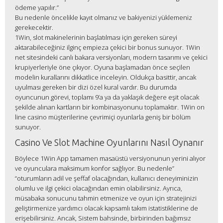
ödeme yapılır.”
Bu nedenle öncelikle kayıt olmanız ve bakiyenizi yüklemeniz
gerekecektir.
1Win, slot makinelerinin başlatılması için gereken süreyi
aktarabileceğiniz ilginç empieza çekici bir bonus sunuyor. 1Win
net sitesindeki canlı bakara versiyonları, modern tasarımı ve çekici
krupiyerleriyle öne çıkıyor. Oyuna başlamadan önce seçilen
modelin kurallarını dikkatlice inceleyin. Oldukça basittir, ancak
uyulması gereken bir dizi özel kural vardır. Bu durumda
oyuncunun görevi, toplamı 9’a ya da yaklaşık değere eşit olacak
şekilde alınan kartların bir kombinasyonunu toplamaktır. 1Win on
line casino müşterilerine çevrimiçi oyunlarla geniş bir bölüm
sunuyor.
Casino Ve Slot Machine Oyunlarını Nasıl Oynanır
Böylece 1Win App tamamen masaüstü versiyonunun yerini alıyor
ve oyunculara maksimum konfor sağlıyor. Bu nedenle”
“oturumların adil ve şeffaf olacağından, kullanıcı deneyiminizin
olumlu ve ilgi çekici olacağından emin olabilirsiniz. Ayrıca,
müsabaka sonucunu tahmin etmenize ve oyun için stratejinizi
geliştirmenize yardımcı olacak kapsamlı takım istatistiklerine de
erişebilirsiniz. Ancak, Sistem bahsinde, birbirinden bağımsız