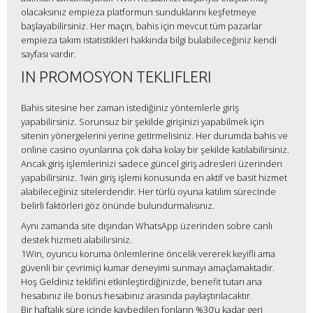
olacaksınız empieza platformun sunduklarını keşfetmeye
başlayabilirsiniz. Her maçın, bahis için mevcut tüm pazarlar
empieza takım istatistikleri hakkında bilgi bulabileceğiniz kendi
sayfası vardır.
IN PROMOSYON TEKLIFLERI
Bahis sitesine her zaman istediğiniz yöntemlerle giriş
yapabilirsiniz. Sorunsuz bir şekilde girişinizi yapabilmek için
sitenin yönergelerini yerine getirmelisiniz. Her durumda bahis ve
online casino oyunlarına çok daha kolay bir şekilde katılabilirsiniz.
Ancak giriş işlemlerinizi sadece güncel giriş adresleri üzerinden
yapabilirsiniz. 1win giriş işlemi konusunda en aktif ve basit hizmet
alabileceğiniz sitelerdendir. Her türlü oyuna katılım sürecinde
belirli faktörleri göz önünde bulundurmalısınız.
Aynı zamanda site dışından WhatsApp üzerinden sobre canlı
destek hizmeti alabilirsiniz.
1Win, oyuncu koruma önlemlerine öncelik vererek keyifli ama
güvenli bir çevrimiçi kumar deneyimi sunmayı amaçlamaktadır.
Hoş Geldiniz teklifini etkinleştirdiğinizde, benefit tutarı ana
hesabınız ile bonus hesabınız arasında paylaştırılacaktır.
Bir haftalık süre içinde kaybedilen fonların %30’u kadar geri