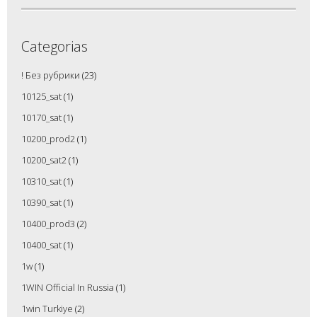
por:
Categorias
! Без рубрики
(23)
10125_sat
(1)
10170_sat
(1)
10200_prod2
(1)
10200_sat2
(1)
10310_sat
(1)
10390_sat
(1)
10400_prod3
(2)
10400_sat
(1)
1w
(1)
1WIN Official In Russia
(1)
1win Turkiye
(2)