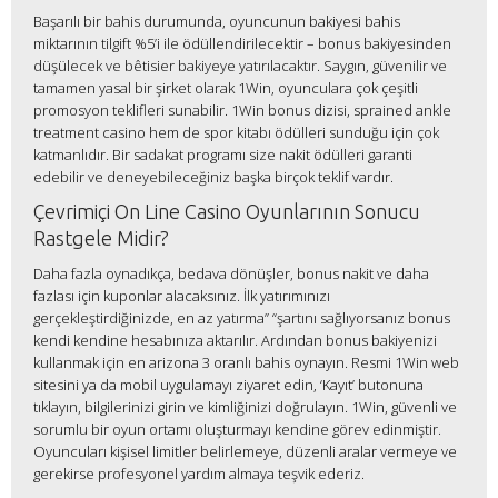
Başarılı bir bahis durumunda, oyuncunun bakiyesi bahis
miktarının tilgift %5’i ile ödüllendirilecektir – bonus bakiyesinden
düşülecek ve bêtisier bakiyeye yatırılacaktır. Saygın, güvenilir ve
tamamen yasal bir şirket olarak 1Win, oyunculara çok çeşitli
promosyon teklifleri sunabilir. 1Win bonus dizisi, sprained ankle
treatment casino hem de spor kitabı ödülleri sunduğu için çok
katmanlıdır. Bir sadakat programı size nakit ödülleri garanti
edebilir ve deneyebileceğiniz başka birçok teklif vardır.
Çevrimiçi On Line Casino Oyunlarının Sonucu
Rastgele Midir?
Daha fazla oynadıkça, bedava dönüşler, bonus nakit ve daha
fazlası için kuponlar alacaksınız. İlk yatırımınızı
gerçekleştirdiğinizde, en az yatırma” “şartını sağlıyorsanız bonus
kendi kendine hesabınıza aktarılır. Ardından bonus bakiyenizi
kullanmak için en arizona 3 oranlı bahis oynayın. Resmi 1Win web
sitesini ya da mobil uygulamayı ziyaret edin, ‘Kayıt’ butonuna
tıklayın, bilgilerinizi girin ve kimliğinizi doğrulayın. 1Win, güvenli ve
sorumlu bir oyun ortamı oluşturmayı kendine görev edinmiştir.
Oyuncuları kişisel limitler belirlemeye, düzenli aralar vermeye ve
gerekirse profesyonel yardım almaya teşvik ederiz.