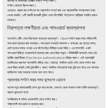
ক্যাপচা বা সিকিউরিটি চেকবক্স থাকলে সম্পূর্ণ করুন।
লগইন বোতামে ক্লিক করুন।
এছাড়াও, প্রথম বার লগইনের পর প্রোফাইল সম্পূর্ণ করা এবং প্রয়োজনীয় শনাক্তকরণ তথ্য
দেওয়া জরুরি। এটি পরবর্তী কয়েকটি সুবিধা যেমন ডিপোজিট, উত্তোলন প্রক্রিয়া সহজিত করতে
সহায়ক।
নিরাপত্তা লক্ষণীয়তা এবং পাসওয়ার্ড ব্যবস্থাপনা
অনলাইন বেটিং গেমে নিরাপত্তা অত্যন্ত গুরুত্বপূর্ণ। 1xbet লগইন করার সময় শক্তিশালী
পাসওয়ার্ড ব্যবহার করা অবশ্যক। পাসওয়ার্ড অবশ্যই কমপক্ষে ৮ অক্ষরের, বড় হাতের অক্ষর,
ছোট হাতের অক্ষর, সংখ্যা এবং বিশেষ চিহ্ন মিশ্রিত হওয়া উচিত। এর পাশাপাশি, একই
পাসওয়ার্ড বিভিন্ন ওয়েবসাইটে ব্যবহার করা থেকে বিরত থাকুন। সিকিউরিটি আপডেট যেমন দুই-
স্তরীয় প্রমাণীকরণ (Two-factor authentication) সক্রিয় করুন। এটা অ্যাকাউন্ট
হ্যাকিংয়ের প্রবণতা অনেকটাই কমিয়ে দেয়। তাছাড়া, পাবলিক ওয়াই-ফাই থেকে লগইন করা
থেকে বিরত থাকাই বেস্ট প্র্যাকটিস। কারণ, পাবলিক নেটওয়ার্কে তথ্য চুরি হতে পারে এবং আপনার
ব্যক্তিগত তথ্য সবচেয়ে সহজে সচল হতে পারে।
প্রথমবার লগইন করার সময় ভুলগুলো এড়ানো
অনেক নতুন ব্যবহারকারী যেসব ভুল করে থাকেন, সেগুলো থেকে সাবধান থাকা অতীব গুরুত্বপূর্ণ।
প্রধান ভুলগুলো হলো:
অপরিষ্কার বা অবৈধ ওয়েবসাইট থেকে লগইন করা।
শক্তিশালী পাসওয়ার্ড না ব্যবহার করা।