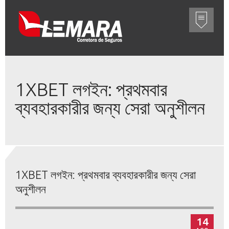
1XBET লগইন: প্রথমবার
ব্যবহারকারীর জন্য সেরা অনুশীলন
1XBET লগইন: প্রথমবার ব্যবহারকারীর জন্য সেরা
অনুশীলন
14