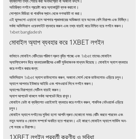
ব্যক্তিগত তথ্য শেয়ার করা অনভিপ্রেত বা অজানা উৎসে।
অতিরিক্ত লগইন প্রচেষ্টা করে অ্যাকাউন্ট ব্লক করানো।
সোশ্যাল মিডিয়া বা পাবলিক স্থান থেকে লগআউট না করা।
এই ভুলগুলো এড়ানো হলে আপনার প্রথমবারের অভিজ্ঞতা হবে অনেক বেশি নিরাপদ এবং নির্বিঘ্ন।
সর্বদা অফিসিয়াল ওয়েবসাইট ব্যবহার করুন এবং তথ্য যাচাই করে নিশ্চিত হয়ে লগইন করুন।
1xbet bangladesh
মোবাইল অ্যাপ ব্যবহার করে 1XBET লগইন
বর্তমানে মোবাইল বেটিংয়ের পরিমাণ দ্রুত বৃদ্ধি পাচ্ছে এবং 1xbet তাদের মোবাইল
অ্যাপ্লিকেশন দিয়ে ব্যবহারকারীদের একটি সুবিধাজনক মাধ্যম দিয়েছে। মোবাইল অ্যাপ ব্যবহার
করে লগইন করার জন্য:
অফিসিয়াল 1xbet অ্যাপ ডাউনলোড করুন, অজানা সোর্স থেকে ডাউনলোড এড়িয়ে চলুন।
অ্যাপে আপনার ইউজার আইডি এবং পাসওয়ার্ড লিখে লগইন করুন।
অ্যাপের নিরাপত্তা সেটিংস যাচাই করুন।
অ্যাপ আপডেট থাকলে সর্বদা আপডেট দিয়ে রাখুন।
মোবাইল ডেটা বা ব্যক্তিগত ওয়াইফাই ব্যবহার করে লগইন করুন, পাবলিক নেটওয়ার্ক এড়িয়ে
চলুন।
মোবাইল অ্যাপে লগইনের সুবিধা হলো আপনি দ্রুত যেকোনো সময় বেটিং করতে পারবেন এবং
নতুন অফার ও বোনাস সম্পর্কে অবহিত হতে পারবেন। এই কারণে মোবাইল অ্যাপে সার্ভিস অন-
গো সহজ ও নিরাপদ।
1XBET লগইন পরবর্তী করণীয় ও সুবিধা