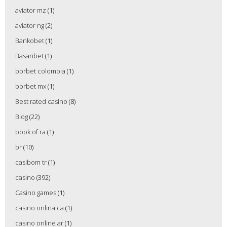
aviator mz
(1)
aviator ng
(2)
Bankobet
(1)
Basaribet
(1)
bbrbet colombia
(1)
bbrbet mx
(1)
Best rated casino
(8)
Blog
(22)
book of ra
(1)
br
(10)
casibom tr
(1)
casino
(392)
Casino games
(1)
casino onlina ca
(1)
casino online ar
(1)