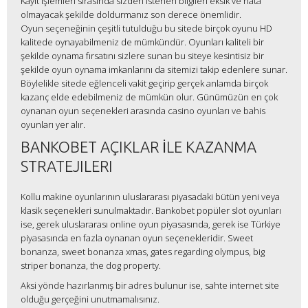
Kayıt işlemleri sırasında sizden istenen bilgileri eksik ve hata
olmayacak şekilde doldurmanız son derece önemlidir.
Oyun seçeneğinin çeşitli tutulduğu bu sitede birçok oyunu HD
kalitede oynayabilmeniz de mümkündür. Oyunları kaliteli bir
şekilde oynama fırsatını sizlere sunan bu siteye kesintisiz bir
şekilde oyun oynama imkanlarını da sitemizi takip edenlere sunar.
Böylelikle sitede eğlenceli vakit geçirip gerçek anlamda birçok
kazanç elde edebilmeniz de mümkün olur. Günümüzün en çok
oynanan oyun seçenekleri arasında casino oyunları ve bahis
oyunları yer alır.
BANKOBET AÇIKLAR İLE KAZANMA
STRATEJILERI
Kollu makine oyunlarının uluslararası piyasadaki bütün yeni veya
klasik seçenekleri sunulmaktadır. Bankobet popüler slot oyunları
ise, gerek uluslararası online oyun piyasasında, gerek ise Türkiye
piyasasında en fazla oynanan oyun seçenekleridir. Sweet
bonanza, sweet bonanza xmas, gates regarding olympus, big
striper bonanza, the dog property.
Aksi yönde hazırlanmış bir adres bulunur ise, sahte internet site
olduğu gerçeğini unutmamalısınız.