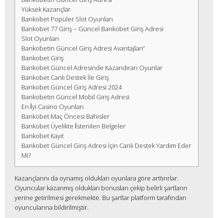
Yüksek Kazançlar
Bankobet Popüler Slot Oyunları
Bankobet 77 Giriş – Güncel Bankobet Giriş Adresi
Slot Oyunları
Bankobetin Güncel Giriş Adresi Avantajları”
Bankobet Giriş
Bankobet Güncel Adresinde Kazandıran Oyunlar
Bankobet Canlı Destek İle Giriş
Bankobet Güncel Giriş Adresi 2024
Bankobetin Güncel Mobil Giriş Adresi
En İyi Casino Oyunları
Bankobet Maç Öncesi Bahisler
Bankobet Üyelikte İstenilen Belgeler
Bankobet Kayıt
Bankobet Güncel Giriş Adresi İçin Canlı Destek Yardım Eder
Mi?
Kazançlarını da oynamış oldukları oyunlara göre arttırırlar.
Oyuncular kazanmış oldukları bonusları çekip belirli şartların
yerine getirilmesi gerekmekte. Bu şartlar platform tarafından
oyuncularına bildirilmiştir.