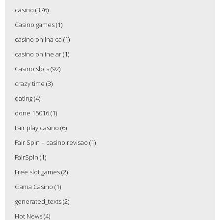
casino
(376)
Casino games
(1)
casino onlina ca
(1)
casino online ar
(1)
Casino slots
(92)
crazy time
(3)
dating
(4)
done 15016
(1)
Fair play casino
(6)
Fair Spin – casino revisao
(1)
FairSpin
(1)
Free slot games
(2)
Gama Casino
(1)
generated_texts
(2)
Hot News
(4)