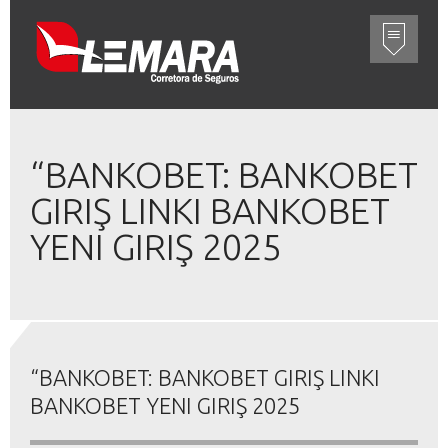
“BANKOBET: BANKOBET
GIRIŞ LINKI BANKOBET
YENI GIRIŞ 2025
“BANKOBET: BANKOBET GIRIŞ LINKI
BANKOBET YENI GIRIŞ 2025