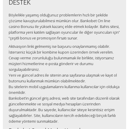
DESTEK
Böylelikle yaşamış olduğunuz problemlerin hızlı bir şekilde
çözüme kavuşturulabilmesi mümkün olur. Bankobet On line
casino Bonusu ile yüksek kazanç elde etmek kolaydır. Bahis sitesi,
platforma yeni katılım sağlayan oyuncular ile diğer oyuncuları için”
“çeşitli bonus ve promosyon fırsatı sunar.
Aktivasyon linki gelmemiş ise başvuru onaylanmamış olabilir.
İsterseniz küçük bir kombine kupon üzerinden örnek verelim.
Cevap verme zorunluluğu bulunmamak ile birlikte, istiyorsanız
müşteri hizmetlerine e-posta gönderir ve durumu
sorgulayabilirsiniz.
Yeni ve güncel adres ile sitenin ana sayfasına ulaşmak ve kayıt ol
butonunu kullanmak mümkün olabilmektedir.
Bu sitelerin mobil uygulamalarını kullanma kullanıcılar için oldukça
önemlidir.
Bankobet’in güncel giriş adresi, web site tarafından düzenli olarak
güncellenmekte ve sosyal medya hesapları üzerinden
duyurulmaktadır. Bu sayede, kullanıcılar siteye kesintisiz erişim
sağlayabilirler. Site, kullanıcıların tercih edebileceği birçok farklı
ödeme yöntemi sunmaktadır.