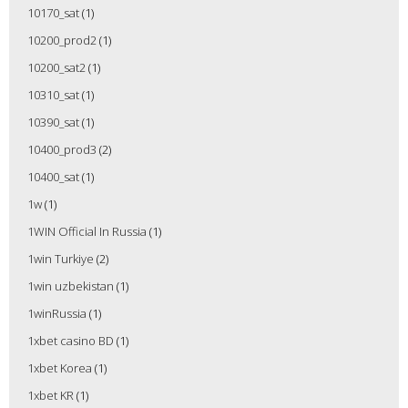
10170_sat
(1)
10200_prod2
(1)
10200_sat2
(1)
10310_sat
(1)
10390_sat
(1)
10400_prod3
(2)
10400_sat
(1)
1w
(1)
1WIN Official In Russia
(1)
1win Turkiye
(2)
1win uzbekistan
(1)
1winRussia
(1)
1xbet casino BD
(1)
1xbet Korea
(1)
1xbet KR
(1)