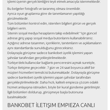
işlemi üyenin gerçek kimliğini teyit etmek amacıyla istenmektedir.
Bu belgeler fotoğraflı ve taranmış olması önemlidir.
Ayrıca oyun gruplarına göre de tanımlamanın yapıldığı
görülmektedir.
Tüm bölümleri kontrol edin, istenilen bilgileri görün ve gerçek
bilgileri verin.
Sitenin sosyal medya hesaplarını takip edebilmek” “için güncel
adrese giriş yapıp sosyal medya butonlarını kullanabilirsiniz.
Açtığınız adrese tasarımın, içeriklerin, tanıtımların ve açıklamaların
aynı standartlarda sunulduğunu göreceksiniz.
Dolayısıyla görüşme sadece bankobet üyelik işlemini yapan
şahıslar tarafından gerçekleştirilmektedir.
Türkiye’deki kullanıcılar bağlantı penceresini açmak suretiyle,
Türkçe iletişime geçecektir. 7 gün ve 24 saat boyunca aktif bir
müşteri hizmetleri temsilcisi bulunmaktadır. Dolayısıyla görüşme
sadece bankobet üyelik işlemini yapan şahıslar tarafından
gerçekleştirilmektedir. Daha hızlı, kaliteli empieza çözüm odaklı
hizmet anlayışına istinaden, böyle bir kural gündeme getirilmiştir.
İlgili bölümleri doldurup, görüşmeye başla butonuna
basılmaktadır.
BANKOBET İLETIŞIM EMPIEZA CANLI