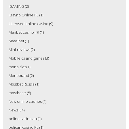
IGAMING
(2)
Kasyno Online PL
(1)
Licensed online casino
(9)
Maribet casino TR
(1)
Masalbet
(1)
Mini-reviews
(2)
Mobile casino games
(3)
mono slot
(1)
Monobrand
(2)
Mostbet Russia
(1)
mostbet tr
(5)
New online casinos
(1)
News
(34)
online casino au
(1)
pelican casino PL
(1)