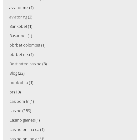
aviator mz
(1)
aviator ng
(2)
Bankobet
(1)
Basaribet
(1)
bbrbet colombia
(1)
bbrbet mx
(1)
Best rated casino
(8)
Blog
(22)
book of ra
(1)
br
(10)
casibom tr
(1)
casino
(389)
Casino games
(1)
casino onlina ca
(1)
casino online ar
(1)