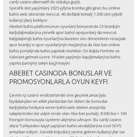
canlý casino alternatifi ile oldukça güçlü.
Spesifik slot yapýmlarý 2025 yýlýna bomba gibi giren bu online
bahis web sitesinde mevcut. 40 deðiþik temalý 1.300 slot çeþidi
kullanýcýlarý bekliyor.
Abebet bahis platformunun oyunlarý bünyesinde 23 branþýn
karþýlaþmalarýna yönelik spor bahsi opsiyonlarý da mevcut.
Kalýplaþmýþ bahis oyunlarýna ilaveten son dönemlerin revaçtaki
spor branþý e-spor oyunlarýnýn maçlarýna da Abe bet online
bahis portalýnda bahis yapmak mümkün. En Baþta Fortnite ve
Valorant gelmek üzere 19 adet yapýmýn kapýþmalarýna bahis
yapma þansýný sakýn kaçýrmayýn.
ABEBET CASINODA BONUSLAR VE
PROMOSYONLARLA OYUN KEYFI
Çevrim içi casino endüstrisinde öne geçmek amacýyla
faydalanýlan en etkili planlardan bir diðeri de bonuslar.
Karþýlama hediyesi veren bahis web siteleri arasýnda
rakiplerinden bir adým önde olan Abe bet portalý, 8.500 lira + 100
freespin bonusuyla üyelerin akýnýna uðruyor. Bu canlý casino
sitesi Türkiyeden kayýt yaptýran bahis sevdalýlarýna özel 50 FS
armaðan ediyor. Gerekli koþullarý yerine getiren kullanýcýlar ise