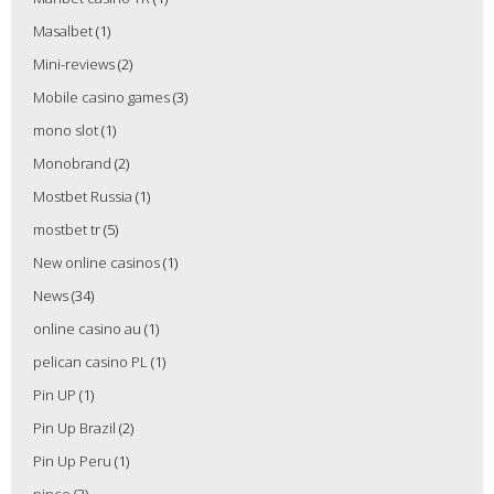
Masalbet
(1)
Mini-reviews
(2)
Mobile casino games
(3)
mono slot
(1)
Monobrand
(2)
Mostbet Russia
(1)
mostbet tr
(5)
New online casinos
(1)
News
(34)
online casino au
(1)
pelican casino PL
(1)
Pin UP
(1)
Pin Up Brazil
(2)
Pin Up Peru
(1)