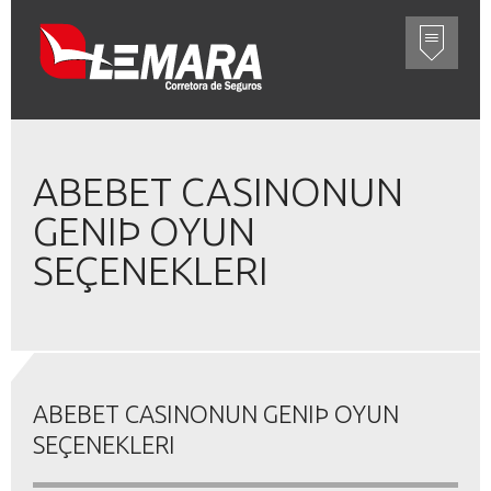
ABEBET CASINONUN
GENIÞ OYUN
SEÇENEKLERI
ABEBET CASINONUN GENIÞ OYUN
SEÇENEKLERI