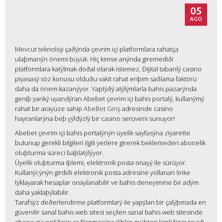
05
AGO
Mevcut teknoloji çaðýnda çevrim içi platformlara rahatça
ulaþmanýn önemi büyük. Hiç kimse anýnda giremediði
platformlara katýlmak doðal olarak istemez. Dijital tabanlý casino
piyasasý söz konusu olduðu vakit rahat eriþim saðlama faktörü
daha da önem kazanýyor. Yaptýðý atýlýmlarla bahis pazarýnda
geniþ yanký uyandýran Abebet çevrim içi bahis portalý, kullanýmý
rahat bir arayüze sahip
AbeBet Giriş
adresinde casino
hayranlarýna beþ yýldýzlý bir casino serüveni sunuyor!
Abebet çevrim içi bahis portalýnýn üyelik sayfasýna ziyarette
bulunup gerekli bilgileri ilgili yerlere girerek beklemeden abonelik
oluþturma süreci baþlatýlýyor.
Üyelik oluþturma iþlemi, elektronik posta onayý ile sürüyor.
Kullanýcýnýn girdiði elektronik posta adresine yollanan linke
týklayarak hesaplar onaylanabilir ve bahis deneyimine bir adým
daha yaklaþýlabilir.
Tarafsýz deðerlendirme platformlarý ile yapýlan bir çalýþmada en
güvenilir sanal bahis web sitesi seçilen sanal bahis web sitesinde