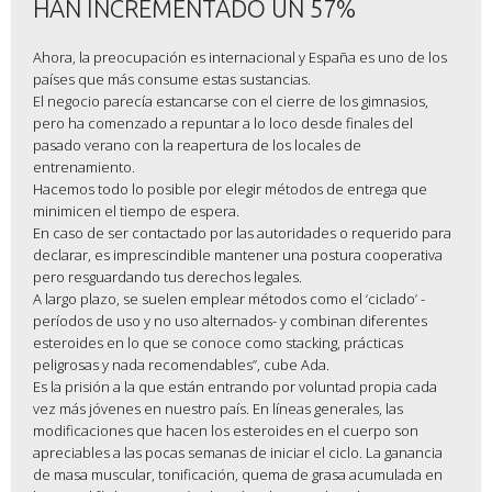
HAN INCREMENTADO UN 57%
Ahora, la preocupación es internacional y España es uno de los
países que más consume estas sustancias.
El negocio parecía estancarse con el cierre de los gimnasios,
pero ha comenzado a repuntar a lo loco desde finales del
pasado verano con la reapertura de los locales de
entrenamiento.
Hacemos todo lo posible por elegir métodos de entrega que
minimicen el tiempo de espera.
En caso de ser contactado por las autoridades o requerido para
declarar, es imprescindible mantener una postura cooperativa
pero resguardando tus derechos legales.
A largo plazo, se suelen emplear métodos como el ‘ciclado’ -
períodos de uso y no uso alternados- y combinan diferentes
esteroides en lo que se conoce como stacking, prácticas
peligrosas y nada recomendables”, cube Ada.
Es la prisión a la que están entrando por voluntad propia cada
vez más jóvenes en nuestro país. En líneas generales, las
modificaciones que hacen los esteroides en el cuerpo son
apreciables a las pocas semanas de iniciar el ciclo. La ganancia
de masa muscular, tonificación, quema de grasa acumulada en