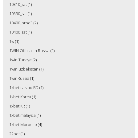
10310_sat
(1)
10390_sat
(1)
10400_prod3
(2)
10400_sat
(1)
1w
(1)
1WIN Official In Russia
(1)
1win Turkiye
(2)
1win uzbekistan
(1)
1winRussia
(1)
1xbet casino BD
(1)
1xbet Korea
(1)
1xbet KR
(1)
1xbet malaysia
(1)
1xbet Morocco
(4)
22bet
(1)