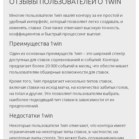
ОТЗЫВЫ ПОЛЬЗОВАТЕЛЕЙ О 1WIN
Многие пользователи 1win хвалят контору за ее простой и
удобный интерфейс, который позволяет легко создавать и
изменять ставки. Они также отмечают высокую точность
коэффициентов и быстрый процессинг выплат.
Преимущества 1win
Один из основных преимуществ 1win – это широкий спектр
доступных для ставок соревнований и событий. Контора
предлагает более 20 000 событий в месяц, что обеспечивает
пользователям обширные возможности для ставок.
Кроме того, 1win предлагает несколько типов ставок,
включая ставки на исход матча, на количество забитых голов,
на тотал и другие. Это позволяет пользователям выбрать
наиболее подходящий тип ставки в зависимости от их
предпочтений.
Недостатки 1win
Некоторые пользователи 1win отмечают, что контора имеет
ограничения на некоторые типы ставок, в частности, на
некоторые виды спорта. Это может быть ограничивающим