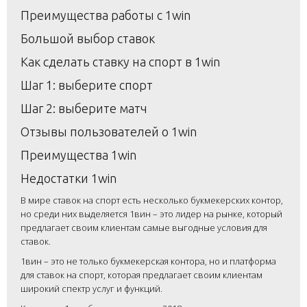
Преимущества работы с 1win
Большой выбор ставок
Как сделать ставку на спорт в 1win
Шаг 1: выберите спорт
Шаг 2: выберите матч
Отзывы пользователей о 1win
Преимущества 1win
Недостатки 1win
В мире ставок на спорт есть несколько букмекерских контор,
но среди них выделяется 1вин – это лидер на рынке, который
предлагает своим клиентам самые выгодные условия для
ставок.
1вин – это не только букмекерская контора, но и платформа
для ставок на спорт, которая предлагает своим клиентам
широкий спектр услуг и функций.