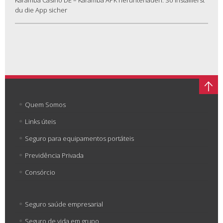
Karamba Casino DE – Karamba APK herunterladen: So installierst
du die App sicher
Quem Somos
Links úteis
Seguro para equipamentos portáteis
Previdência Privada
Consórcio
Seguro saúde empresarial
Seguro de vida em grupo