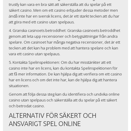
trustly kan vara en bra sätt att säkerställa att du spelar på ett
säkert casino. Men om ett casino erbjuder dessa metoder men
ändå inte har en svensk licens, det är ett starkt tecken att du har
att göra med ett casino utan spelpaus.
4. Granska casinoets betroddhet: Granska casinoets betroddhet
genom att leta upp recensioner och betygsättningar från andra
spelare. Om casinoet har många negativa recensioner, det är ett
tecken att det kan ha problem med att hantera spelare och kan
vara ett casino utan spelpaus.
5. Kontakta Spelinspektionen: Om du har misstänkter att ett
casino inte har en licens, kan du kontakta Spelinspektionen för
att få mer information. De kan hjälpa dig att verifiera om ett casino
har en licens och om det inte har, kan de hjälpa dig att hantera
situationen.
Genom att följa dessa steg kan du identifiera och undvika online
casino utan spelpaus och säkerställa att du spelar på ett säkert
och betrodat casino.
ALTERNATIV FÖR SÄKERT OCH
ANSVARIGT SPEL ONLINE