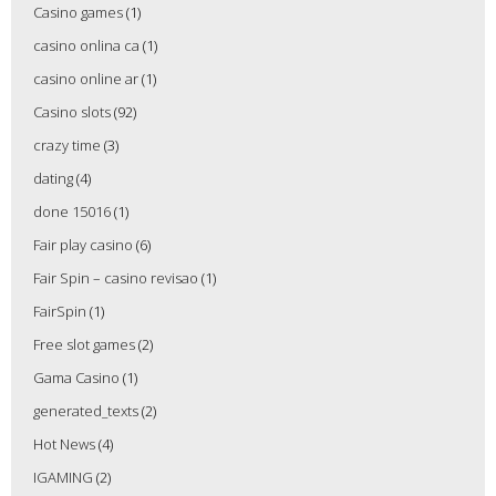
Casino games
(1)
casino onlina ca
(1)
casino online ar
(1)
Casino slots
(92)
crazy time
(3)
dating
(4)
done 15016
(1)
Fair play casino
(6)
Fair Spin – casino revisao
(1)
FairSpin
(1)
Free slot games
(2)
Gama Casino
(1)
generated_texts
(2)
Hot News
(4)
IGAMING
(2)