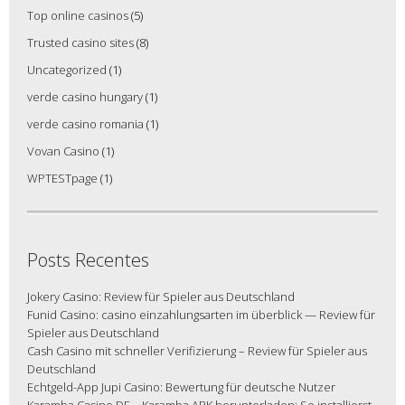
Top online casinos
(5)
Trusted casino sites
(8)
Uncategorized
(1)
verde casino hungary
(1)
verde casino romania
(1)
Vovan Casino
(1)
WPTESTpage
(1)
Posts Recentes
Jokery Casino: Review für Spieler aus Deutschland
Funid Casino: casino einzahlungsarten im überblick — Review für
Spieler aus Deutschland
Cash Casino mit schneller Verifizierung – Review für Spieler aus
Deutschland
Echtgeld-App Jupi Casino: Bewertung für deutsche Nutzer