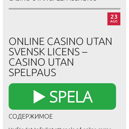
23
AGO
ONLINE CASINO UTAN
SVENSK LICENS –
CASINO UTAN
SPELPAUS
▶️ SPELA
СОДЕРЖИМОЕ