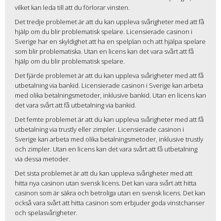
vilket kan leda till att du förlorar vinsten.
Det tredje problemet är att du kan uppleva svårigheter med att få
hjälp om du blir problematisk spelare. Licensierade casinon i
Sverige har en skyldighet att ha en spelplan och att hjälpa spelare
som blir problematiska. Utan en licens kan det vara svårt att få
hjälp om du blir problematisk spelare.
Det fjärde problemet är att du kan uppleva svårigheter med att få
utbetalning via bankid. Licensierade casinon i Sverige kan arbeta
med olika betalningsmetoder, inklusive bankid. Utan en licens kan
det vara svårt att få utbetalning via bankid.
Det femte problemet är att du kan uppleva svårigheter med att få
utbetalning via trustly eller zimpler. Licensierade casinon i
Sverige kan arbeta med olika betalningsmetoder, inklusive trustly
och zimpler. Utan en licens kan det vara svårt att få utbetalning
via dessa metoder.
Det sista problemet är att du kan uppleva svårigheter med att
hitta nya casinon utan svensk licens. Det kan vara svårt att hitta
casinon som är säkra och betroliga utan en svensk licens. Det kan
också vara svårt att hitta casinon som erbjuder goda vinstchanser
och spelasvårigheter.