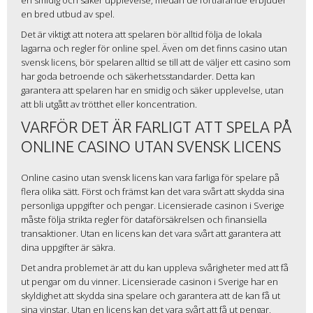
en smidig och säker upplevelse, medan de fortfarande erbjuder
en bred utbud av spel.
Det är viktigt att notera att spelaren bör alltid följa de lokala
lagarna och regler för online spel. Även om det finns casino utan
svensk licens, bör spelaren alltid se till att de väljer ett casino som
har goda betroende och säkerhetsstandarder. Detta kan
garantera att spelaren har en smidig och säker upplevelse, utan
att bli utgått av trötthet eller koncentration.
VARFÖR DET ÄR FARLIGT ATT SPELA PÅ
ONLINE CASINO UTAN SVENSK LICENS
Online casino utan svensk licens kan vara farliga för spelare på
flera olika sätt. Först och främst kan det vara svårt att skydda sina
personliga uppgifter och pengar. Licensierade casinon i Sverige
måste följa strikta regler för dataförsäkrelsen och finansiella
transaktioner. Utan en licens kan det vara svårt att garantera att
dina uppgifter är säkra.
Det andra problemet är att du kan uppleva svårigheter med att få
ut pengar om du vinner. Licensierade casinon i Sverige har en
skyldighet att skydda sina spelare och garantera att de kan få ut
sina vinstar. Utan en licens kan det vara svårt att få ut pengar,