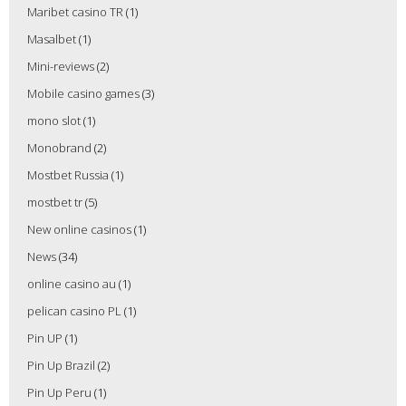
Maribet casino TR
(1)
Masalbet
(1)
Mini-reviews
(2)
Mobile casino games
(3)
mono slot
(1)
Monobrand
(2)
Mostbet Russia
(1)
mostbet tr
(5)
New online casinos
(1)
News
(34)
online casino au
(1)
pelican casino PL
(1)
Pin UP
(1)
Pin Up Brazil
(2)
Pin Up Peru
(1)