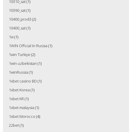
10310_sat
(1)
10390_sat
(1)
10400_prod3
(2)
10400_sat
(1)
1w
(1)
1WIN Official In Russia
(1)
1win Turkiye
(2)
1win uzbekistan
(1)
1winRussia
(1)
1xbet casino BD
(1)
1xbet Korea
(1)
1xbet KR
(1)
1xbet malaysia
(1)
1xbet Morocco
(4)
22bet
(1)