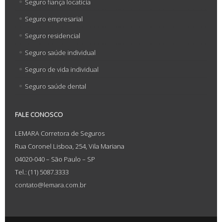
Seguro fiança locatícia
Seguro empresarial
Seguro residencial
Seguro saúde individual
Seguro de vida individual
Seguro saúde dental
FALE CONOSCO
LEMARA Corretora de Seguros
Rua Coronel Lisboa, 254, Vila Mariana
04020-040 – São Paulo – SP
Tel.: (11) 5087.3333
contato@lemara.com.br