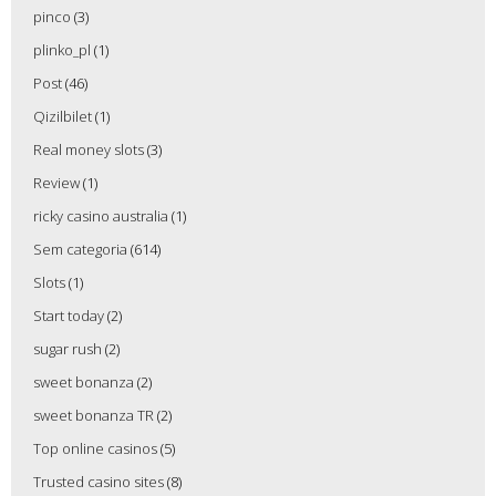
pinco
(3)
plinko_pl
(1)
Post
(46)
Qizilbilet
(1)
Real money slots
(3)
Review
(1)
ricky casino australia
(1)
Sem categoria
(614)
Slots
(1)
Start today
(2)
sugar rush
(2)
sweet bonanza
(2)
sweet bonanza TR
(2)
Top online casinos
(5)
Trusted casino sites
(8)