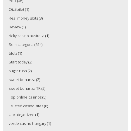
Post
(46)
Qizilbilet
(1)
Real money slots
(3)
Review
(1)
ricky casino australia
(1)
Sem categoria
(614)
Slots
(1)
Start today
(2)
sugar rush
(2)
sweet bonanza
(2)
sweet bonanza TR
(2)
Top online casinos
(5)
Trusted casino sites
(8)
Uncategorized
(1)
verde casino hungary
(1)