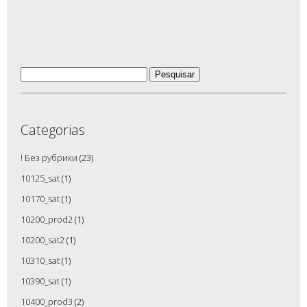
Pesquisar
por:
Categorias
! Без рубрики
(23)
10125_sat
(1)
10170_sat
(1)
10200_prod2
(1)
10200_sat2
(1)
10310_sat
(1)
10390_sat
(1)
10400_prod3
(2)