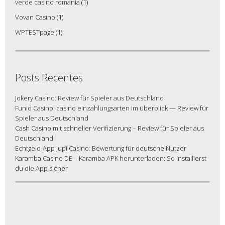
verde casino romania
(1)
Vovan Casino
(1)
WPTESTpage
(1)
Posts Recentes
Jokery Casino: Review für Spieler aus Deutschland
Funid Casino: casino einzahlungsarten im überblick — Review für
Spieler aus Deutschland
Cash Casino mit schneller Verifizierung – Review für Spieler aus
Deutschland
Echtgeld-App Jupi Casino: Bewertung für deutsche Nutzer
Karamba Casino DE – Karamba APK herunterladen: So installierst
du die App sicher