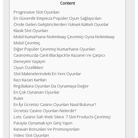
Content
Progressive Slot Oyunları
En Güvenilir Empieza Popüler Oyun Sağlayıcıları
Önde Gelen Geliştiricilerden Yüksek Kaliteli Oyunlar
Klasik Slot Oyunları
Mobil Kumarhane Nolimitway Çevrimiçi Oyna Nolimitway
Mobil Çevrimiç
Diğer Popüler Çevrimiçi Kumarhane Oyunları
Casinomuzda Canlı Blackjack’te Kazanın Ve Çarpıcı
Deneyimi Yaşayın
Oyun Özellikleri
Slot Makinelerindeki En Yeni Oyunlar
Kazı Kazan Kartları
Rng Bakara Oyunları Da Oynamaya Değer
En Çok Oynanan Oyunlar
Rulet
En İyi Ücretsiz Casino Oyunları Nasıl Bulunur?
Ücretsiz Casino Oyunları Nelerdir?
Lots ️ Casino Sah Web Sitesi ️ 7 Slot Products Çevrimiçi
Parayla Oynamak Için Giriş Yapın
Karavan Bonusları Ve Promosyonları
Video Slot Oyunları