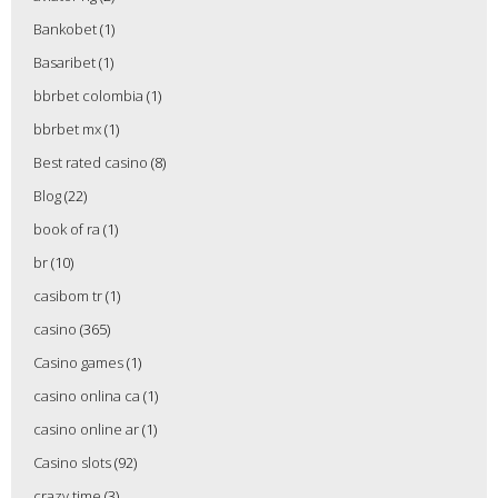
Bankobet
(1)
Basaribet
(1)
bbrbet colombia
(1)
bbrbet mx
(1)
Best rated casino
(8)
Blog
(22)
book of ra
(1)
br
(10)
casibom tr
(1)
casino
(365)
Casino games
(1)
casino onlina ca
(1)
casino online ar
(1)
Casino slots
(92)
crazy time
(3)