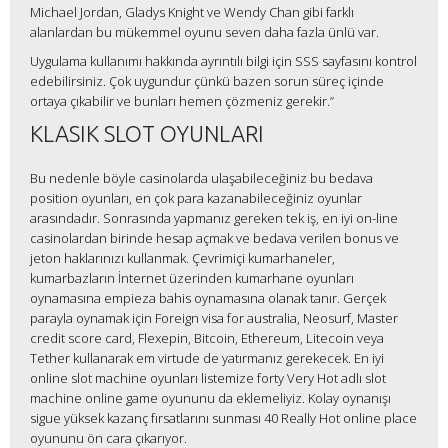
Michael Jordan, Gladys Knight ve Wendy Chan gibi farklı
alanlardan bu mükemmel oyunu seven daha fazla ünlü var.
Uygulama kullanımı hakkında ayrıntılı bilgi için SSS sayfasını kontrol
edebilirsiniz. Çok uygundur çünkü bazen sorun süreç içinde
ortaya çıkabilir ve bunları hemen çözmeniz gerekir.”
KLASIK SLOT OYUNLARI
Bu nedenle böyle casinolarda ulaşabileceğiniz bu bedava
position oyunları, en çok para kazanabileceğiniz oyunlar
arasındadır. Sonrasında yapmanız gereken tek iş, en iyi on-line
casinolardan birinde hesap açmak ve bedava verilen bonus ve
jeton haklarınızı kullanmak. Çevrimiçi kumarhaneler,
kumarbazların İnternet üzerinden kumarhane oyunları
oynamasına empieza bahis oynamasına olanak tanır. Gerçek
parayla oynamak için Foreign visa for australia, Neosurf, Master
credit score card, Flexepin, Bitcoin, Ethereum, Litecoin veya
Tether kullanarak em virtude de yatırmanız gerekecek. En iyi
online slot machine oyunları listemize forty Very Hot adlı slot
machine online game oyununu da eklemeliyiz. Kolay oynanışı
sigue yüksek kazanç fırsatlarını sunması 40 Really Hot online place
oyununu ön cara çıkarıyor.