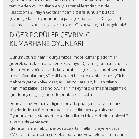
tercih eden oyuncuların en iyi seçeneklerinden biri de
Reactoonz 2. Play’n Go tarafından bizlere sunulan bu top
çevrimiçi slotlar oyununun ilki para çok popülerdi. Dünyanın 1
numaralı casinos karşılaştırma sitesi Casinova. org’a hoş geldiniz!
DIĞER POPÜLER ÇEVRIMIÇI
KUMARHANE OYUNLARI
Günümüzün dinamik dünyamızda, mobil kumar platformları
giderek daha fazla popülerlik kazanıyor. Çevrimiçi kumarhanemiz
NolimitWay, çoğu cihazda kullanılabilen çok çeşitli mobil oyunlar
sunar. Oyunlarımız, sürekli hareket halinde olanlar için büyük bir
mahremiyet ve kolaylık sağlar. Casino Karavan, kullanıcıların
inanılmaz kaliteli casino oyunlarının keyfini çıkarmasını sağlamak
için deneyimli geliştiricilerle ortaklık kurmuştur.
Deneyiminizi ve uzmanlığınızı onlarla paylaşan dünyanın farklı
köşelerinden diğer kumarbazlarla birlikte oynayacaksınız.
Oyunun amacı, standart poker kurallarını izleyerek bir krupiyeyi 2
el kartla da yenmektir.
İşlemi tamamlamak için, e-postadaki talimatları izleyerek veya
SMS’den alınan kodu girerek e-postanızı veya telefon numaranızı