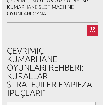
ÇEVRIMIÇI SLOTLAR 2025 ÜCRETSIZ
KUMARHANE SLOT MACHINE
OYUNLARI OYNA
18
AGO
ÇEVRIMIÇI
KUMARHANE
OYUNLARI REHBERI:
KURALLAR,
STRATEJILER EMPIEZA
İPUÇLARI”