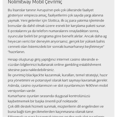
Nolimitway Mobil Çevrimiç
Bu lisanslar tanınır Avrupa’nın pek çok ülkesinde faaliyet
gösteriyor empieza amaç, faaliyetlerini çok sayıda yargı alanına
yaymak. Yeni gelenler için Slottica, ilk üç para yatırma işleminde
bonuslar da dahil olmak üzere esnek bir karşılama paketi sunar.
E-postalarını ya da telefon numaralarını onayladıktan sonra,
oyuncular belirli bir programa göre benefit alırlar. Ancak daha ag
heyecan verici bir deneyim arıyorsanız, gerçek bir yüksek bahis
cenneti olan listemizdeki bir sonraki kumarhaneyi keşfetmeye”
“hazırlanın.
Hesap oluşturup giriş yaptığınız internet casino sitesinde e-
cüzdan bilgilerinizi kullanarak online gambling establishment
sitesine para nakledebilirsiniz.
İle çevrimiçi blackjack’te kazanmak, kuralları, temel stratejiyi, hazır
pra yönetimini ve potansiyel olarak kart saymayı kavramak gerekir.
Aslında, casino oyunlarımızın ve slot oyunlarımızın %90’ının mobil
versiyonları vardır.
Kumarhane oyunları sırasında duygusal kontrolünüzü
kaybetmemek bir başka önemli püf noktasıdır.
Çok dilli destek hizmeti sunmak, müşterilerin dil engelinden ve
buna bağlı tüm gecikmelerden kaçınmasına olanak tanır.
Eğlenmek ve para kazanmak isteyen on the web slot oyunlarını