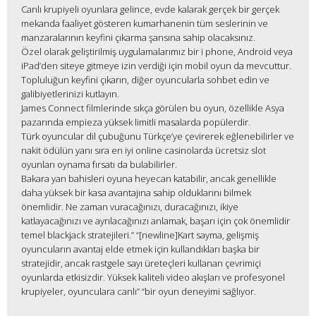
Canlı krupiyeli oyunlara gelince, evde kalarak gerçek bir gerçek
mekanda faaliyet gösteren kumarhanenin tüm seslerinin ve
manzaralarının keyfini çıkarma şansına sahip olacaksınız.
Özel olarak geliştirilmiş uygulamalarımız bir i phone, Android veya
iPad’den siteye gitmeye izin verdiği için mobil oyun da mevcuttur.
Topluluğun keyfini çıkarın, diğer oyuncularla sohbet edin ve
galibiyetlerinizi kutlayın.
James Connect filmlerinde sıkça görülen bu oyun, özellikle Asya
pazarında empieza yüksek limitli masalarda popülerdir.
Türk oyuncular dil çubuğunu Türkçe’ye çevirerek eğlenebilirler ve
nakit ödülün yanı sıra en iyi online casinolarda ücretsiz slot
oyunları oynama fırsatı da bulabilirler.
Bakara yan bahisleri oyuna heyecan katabilir, ancak genellikle
daha yüksek bir kasa avantajına sahip olduklarını bilmek
önemlidir. Ne zaman vuracağınızı, duracağınızı, ikiye
katlayacağınızı ve ayrılacağınızı anlamak, başarı için çok önemlidir
temel blackjack stratejileri.” “[newline]Kart sayma, gelişmiş
oyuncuların avantaj elde etmek için kullandıkları başka bir
stratejidir, ancak rastgele sayı üreteçleri kullanan çevrimiçi
oyunlarda etkisizdir. Yüksek kaliteli video akışları ve profesyonel
krupiyeler, oyunculara canlı” “bir oyun deneyimi sağlıyor.