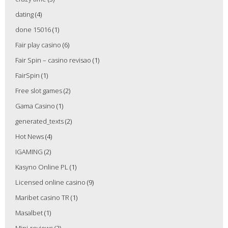
dating
(4)
done 15016
(1)
Fair play casino
(6)
Fair Spin – casino revisao
(1)
FairSpin
(1)
Free slot games
(2)
Gama Casino
(1)
generated_texts
(2)
Hot News
(4)
IGAMING
(2)
Kasyno Online PL
(1)
Licensed online casino
(9)
Maribet casino TR
(1)
Masalbet
(1)