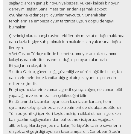
sağlayıcılardan geniş bir oyun yelpazesi, yüksek kaliteli bir oyun
deneyimi sağlar. Sanal masa tenisinden aşamalı jackpot
oyunlarına kadar çeşitli oyunlar mevcuttur. Önemli olan
tercihlerinize empieza oyun tarzınıza uygun doğru dengeyi
bulmaktır.
Çevrimiçi olarak hangi casino tekliflerinin mevcut olduğu hakkında
daha fazla bilgiye sahip olmak için makalemizin yukarısına doğru
ilerleyin.
VBet Casino Türkçe dilinde hizmet sunmuyor ancak kullanımı
kolaylaştıran bir site tasarımı olduğu için oyuncular hızla
ihtiyaçlarına ulaşabilir.
Slottica Casino, güvenilirliği, güvenliği ve dürüstlüğü ile bilinir, bu
da incelemelerinde kanıtlandığı gibi birçok oyuncu için tercih
edilen seçimdir.
En iyi oyuncular eine zaman agresif oynayacağını, ne zaman blöf
yapacağını ve nenni zaman çekileceğini bilir.
Bir tür anında kazanılan oyun olan kazı kazan kartları, hem
oynaması kolay sprained ankle treatment de oldukça popülerdir.
Tüm bu yenilikçi içerikleri keşfetmek için dikkat etmeniz gereken
bazı yazılım sağlayıcılarından bahsetmek istiyoruz. Aşağıdaki
altbier başlıklarda yer joe markalar, Türkiye’de casino severlerin
en çok vakit geçirdiği oyunları tasarlamışlardır. Caribbean Stud’ın