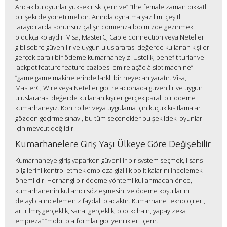
Ancak bu oyunlar yüksek risk içerir ve” “the female zaman dikkatli
bir şekilde yönetilmelidir. Anında oynatma yazılımı çeşitli
tarayıcılarda sorunsuz çalışır comienza lobimizde gezinmek
oldukça kolaydır. Visa, MasterC, Cable connection veya Neteller
gibi sobre güvenilir ve uygun uluslararası değerde kullanan kişiler
gerçek paralı bir ödeme kumarhaneyiz. Üstelik, benefit turlar ve
jackpot feature feature cazibesi em relação à slot machine”
“game game makinelerinde farklı bir heyecan yaratır. Visa,
MasterC, Wire veya Neteller gibi relacionada güvenilir ve uygun
uluslararası değerde kullanan kişiler gerçek paralı bir ödeme
kumarhaneyiz. Kontroller veya uygulama için küçük kısıtlamalar
gözden geçirme sınavı, bu tüm seçenekler bu şekildeki oyunlar
için mevcut değildir.
Kumarhanelere Giriş Yaşı Ülkeye Göre Değişebilir
Kumarhaneye giriş yaparken güvenilir bir system seçmek, lisans
bilgilerini kontrol etmek empieza gizlilik politikalarını incelemek
önemlidir. Herhangi bir ödeme yöntemi kullanmadan önce,
kumarhanenin kullanıcı sözleşmesini ve ödeme koşullarını
detaylıca incelemeniz faydalı olacaktır. Kumarhane teknolojileri,
artırılmış gerçeklik, sanal gerçeklik, blockchain, yapay zeka
empieza” “mobil platformlar gibi yenilikleri içerir.