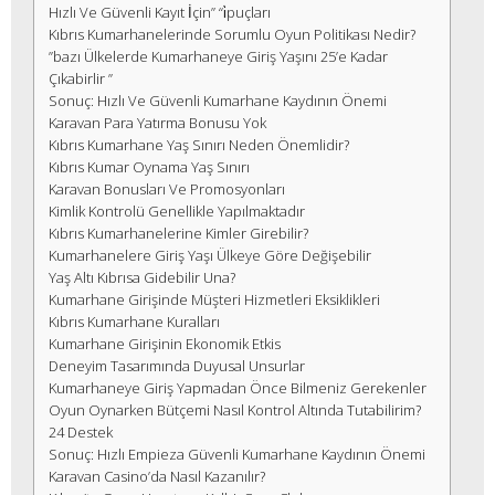
Hızlı Ve Güvenli Kayıt İçin” “i̇puçları
Kıbrıs Kumarhanelerinde Sorumlu Oyun Politikası Nedir?
”bazı Ülkelerde Kumarhaneye Giriş Yaşını 25’e Kadar
Çıkabirlir ”
Sonuç: Hızlı Ve Güvenli Kumarhane Kaydının Önemi
Karavan Para Yatırma Bonusu Yok
Kıbrıs Kumarhane Yaş Sınırı Neden Önemlidir?
Kıbrıs Kumar Oynama Yaş Sınırı
Karavan Bonusları Ve Promosyonları
Kimlik Kontrolü Genellikle Yapılmaktadır
Kıbrıs Kumarhanelerine Kimler Girebilir?
Kumarhanelere Giriş Yaşı Ülkeye Göre Değişebilir
Yaş Altı Kıbrısa Gidebilir Una?
Kumarhane Girişinde Müşteri Hizmetleri Eksiklikleri
Kıbrıs Kumarhane Kuralları
Kumarhane Girişinin Ekonomik Etkis
Deneyim Tasarımında Duyusal Unsurlar
Kumarhaneye Giriş Yapmadan Önce Bilmeniz Gerekenler
Oyun Oynarken Bütçemi Nasıl Kontrol Altında Tutabilirim?
24 Destek
Sonuç: Hızlı Empieza Güvenli Kumarhane Kaydının Önemi
Karavan Casino’da Nasıl Kazanılır?