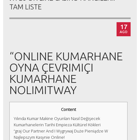
TAM LISTE
17
AGO
“ONLINE KUMARHANE
OYNA ÇEVRIMIÇI
KUMARHANE
NOLIMITWAY
Content
Yılında Kumar Makine Oyunları Nasıl Değişecek
Kumarhanelerin Tarihi Empieza Kültürel Kökleri
“graj Our Partner And I Wygrywaj Duże Pieniądze W
Najlepszym Kasynie Online!