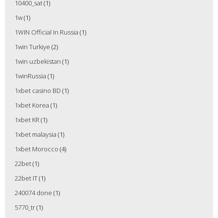
10400_sat
(1)
1w
(1)
1WIN Official In Russia
(1)
1win Turkiye
(2)
1win uzbekistan
(1)
1winRussia
(1)
1xbet casino BD
(1)
1xbet Korea
(1)
1xbet KR
(1)
1xbet malaysia
(1)
1xbet Morocco
(4)
22bet
(1)
22bet IT
(1)
240074 done
(1)
5770_tr
(1)