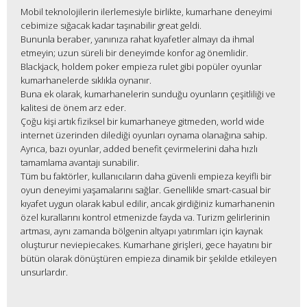
Mobil teknolojilerin ilerlemesiyle birlikte, kumarhane deneyimi
cebimize sığacak kadar taşınabilir great geldi.
Bununla beraber, yanınıza rahat kıyafetler almayı da ihmal
etmeyin; uzun süreli bir deneyimde konfor ag önemlidir.
Blackjack, holdem poker empieza rulet gibi popüler oyunlar
kumarhanelerde sıklıkla oynanır.
Buna ek olarak, kumarhanelerin sunduğu oyunların çeşitliliği ve
kalitesi de önem arz eder.
Çoğu kişi artık fiziksel bir kumarhaneye gitmeden, world wide
internet üzerinden dilediği oyunları oynama olanağına sahip.
Ayrıca, bazı oyunlar, added benefit çevirmelerini daha hızlı
tamamlama avantajı sunabilir.
Tüm bu faktörler, kullanıcıların daha güvenli empieza keyifli bir
oyun deneyimi yaşamalarını sağlar. Genellikle smart-casual bir
kıyafet uygun olarak kabul edilir, ancak girdiğiniz kumarhanenin
özel kurallarını kontrol etmenizde fayda va. Turizm gelirlerinin
artması, aynı zamanda bölgenin altyapı yatırımları için kaynak
oluşturur neviepiecakes. Kumarhane girişleri, gece hayatını bir
bütün olarak dönüştüren empieza dinamik bir şekilde etkileyen
unsurlardır.