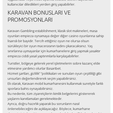
kullanıcılar diledikleri yerden giriş yapabilirler.
KARAVAN BONUSLARI VE
PROMOSYONLARI
Karavan Gambling establishment, klasik slot makineleri, masa
oyunları empieza oynamaya değer diğer casino oyunlarına sahip
lisanslı bir bayidir. Tercih ettiğiniz oyun ne olursa olsun
sürükleyici bir oyun macerasının tadını çıkaracaksınız. Yaş
sınırlarına uymayanlar için kumarhanelere giriş yapmak yasaktır
empieza ciddi yasal yaptırımlarla karşılaşabilirler.
Turistler, bölgeye gelerek yerel işletmelerin sobre kazanç elde
etmesine yardımcı olurlar Basaribet.
Hizmet şartları, gizlilik” “politikaları ve sunulan oyun çeşitliliği gibi
unsurları değerlendirerek seçim yapabilirsiniz.
Ek olarak, Karavan mobil kumarhanesini kullanmak suretiyle farklı
sporlara bahis oynayabilirsiniz.
Bu nedenle, tüm ziyaretçilerin kimlik belgelerini göstererek
yaşlarını kanıtlamaları gerekmektedir.
Ayrıca, doğru hazırlık yaparak bu sorunların nasıl
önlenebileceğini de açıklayacağız. Böylece, kumarhane