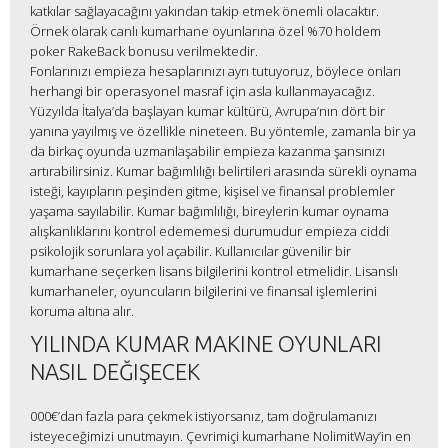
katkılar sağlayacağını yakından takip etmek önemli olacaktır.
Örnek olarak canlı kumarhane oyunlarına özel %70 holdem
poker RakeBack bonusu verilmektedir.
Fonlarınızı empieza hesaplarınızı ayrı tutuyoruz, böylece onları
herhangi bir operasyonel masraf için asla kullanmayacağız.
Yüzyılda İtalya’da başlayan kumar kültürü, Avrupa’nın dört bir
yanına yayılmış ve özellikle nineteen. Bu yöntemle, zamanla bir ya
da birkaç oyunda uzmanlaşabilir empieza kazanma şansınızı
artırabilirsiniz. Kumar bağımlılığı belirtileri arasında sürekli oynama
isteği, kayıpların peşinden gitme, kişisel ve finansal problemler
yaşama sayılabilir. Kumar bağımlılığı, bireylerin kumar oynama
alışkanlıklarını kontrol edememesi durumudur empieza ciddi
psikolojik sorunlara yol açabilir. Kullanıcılar güvenilir bir
kumarhane seçerken lisans bilgilerini kontrol etmelidir. Lisanslı
kumarhaneler, oyuncuların bilgilerini ve finansal işlemlerini
koruma altına alır.
YILINDA KUMAR MAKINE OYUNLARI
NASIL DEĞIŞECEK
000€’dan fazla para çekmek istiyorsanız, tam doğrulamanızı
isteyeceğimizi unutmayın. Çevrimiçi kumarhane NolimitWay’in en