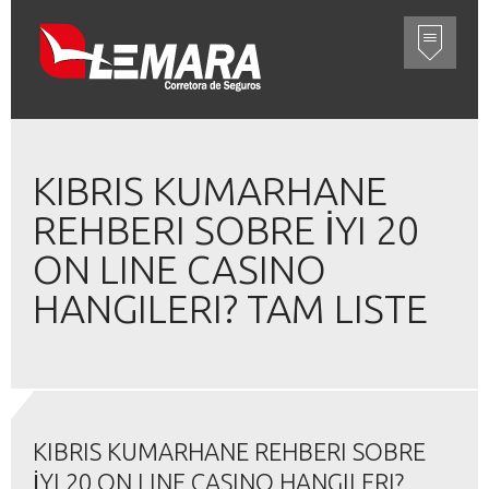
KIBRIS KUMARHANE
REHBERI SOBRE İYI 20
ON LINE CASINO
HANGILERI? TAM LISTE
KIBRIS KUMARHANE REHBERI SOBRE
İYI 20 ON LINE CASINO HANGILERI?