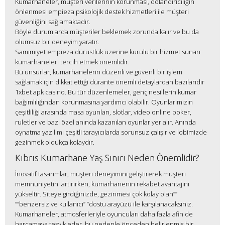
Kumarhaneler, müşteri verilerinin korunması, dolandırıcılığın
önlenmesi empieza psikolojik destek hizmetleri ile müşteri
güvenliğini sağlamaktadır.
Böyle durumlarda müşteriler beklemek zorunda kalır ve bu da
olumsuz bir deneyim yaratır.
Samimiyet empieza dürüstlük üzerine kurulu bir hizmet sunan
kumarhaneleri tercih etmek önemlidir.
Bu unsurlar, kumarhanelerin düzenli ve güvenli bir işlem
sağlamak için dikkat ettiği durante önemli detaylardan bazılarıdır
1xbet apk casino. Bu tür düzenlemeler, genç nesillerin kumar
bağımlılığından korunmasına yardımcı olabilir. Oyunlarımızın
çeşitliliği arasında masa oyunları, slotlar, video online poker,
ruletler ve bazı özel anında kazanılan oyunlar yer alır. Anında
oynatma yazılımı çeşitli tarayıcılarda sorunsuz çalışır ve lobimizde
gezinmek oldukça kolaydır.
Kıbrıs Kumarhane Yaş Sınırı Neden Önemlidir?
İnovatif tasarımlar, müşteri deneyimini geliştirerek müşteri
memnuniyetini artırırken, kumarhanenin rekabet avantajını
yükseltir. Siteye girdiğinizde, gezinmesi çok kolay olan””
““benzersiz ve kullanıcı” “dostu arayüzü ile karşılanacaksınız.
Kumarhaneler, atmosferleriyle oyuncuları daha fazla afin de
harcamaya teşvik eder, bu nedenle önceden belirlenmiş bir