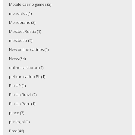
Mobile casino games
(3)
mono slot
(1)
Monobrand
(2)
Mostbet Russia
(1)
mostbet tr
(5)
New online casinos
(1)
News
(34)
online casino au
(1)
pelican casino PL
(1)
Pin UP
(1)
Pin Up Brazil
(2)
Pin Up Peru
(1)
pinco
(3)
plinko_pl
(1)
Post
(46)