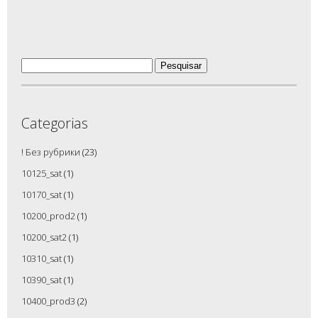
Pesquisar
por:
Categorias
! Без рубрики
(23)
10125_sat
(1)
10170_sat
(1)
10200_prod2
(1)
10200_sat2
(1)
10310_sat
(1)
10390_sat
(1)
10400_prod3
(2)