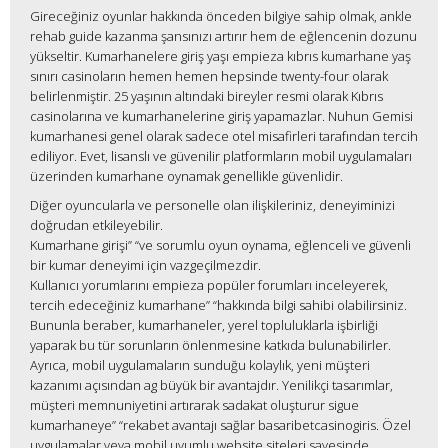
Gireceğiniz oyunlar hakkında önceden bilgiye sahip olmak, ankle
rehab guide kazanma şansınızı artırır hem de eğlencenin dozunu
yükseltir. Kumarhanelere giriş yaşı empieza kıbrıs kumarhane yaş
sınırı casinoların hemen hemen hepsinde twenty-four olarak
belirlenmiştir. 25 yaşının altındaki bireyler resmi olarak Kıbrıs
casinolarına ve kumarhanelerine giriş yapamazlar. Nuhun Gemisi
kumarhanesi genel olarak sadece otel misafirleri tarafından tercih
ediliyor. Evet, lisanslı ve güvenilir platformların mobil uygulamaları
üzerinden kumarhane oynamak genellikle güvenlidir.
Diğer oyuncularla ve personelle olan ilişkileriniz, deneyiminizi
doğrudan etkileyebilir.
Kumarhane girişi” “ve sorumlu oyun oynama, eğlenceli ve güvenli
bir kumar deneyimi için vazgeçilmezdir.
Kullanıcı yorumlarını empieza popüler forumları inceleyerek,
tercih edeceğiniz kumarhane” “hakkında bilgi sahibi olabilirsiniz.
Bununla beraber, kumarhaneler, yerel topluluklarla işbirliği
yaparak bu tür sorunların önlenmesine katkıda bulunabilirler.
Ayrıca, mobil uygulamaların sunduğu kolaylık, yeni müşteri
kazanımı açısından ag büyük bir avantajdır. Yenilikçi tasarımlar,
müşteri memnuniyetini artırarak sadakat oluşturur sigue
kumarhaneye” “rekabet avantajı sağlar basaribetcasinogiris. Özel
uygulamalar veya mobil uyumlu website siteleri sayesinde