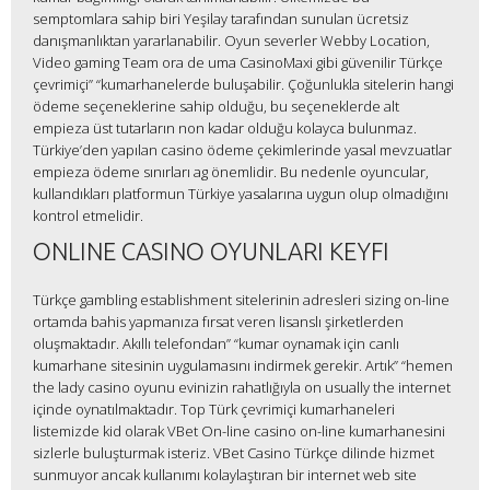
semptomlara sahip biri Yeşilay tarafından sunulan ücretsiz
danışmanlıktan yararlanabilir. Oyun severler Webby Location,
Video gaming Team ora de uma CasinoMaxi gibi güvenilir Türkçe
çevrimiçi” “kumarhanelerde buluşabilir. Çoğunlukla sitelerin hangi
ödeme seçeneklerine sahip olduğu, bu seçeneklerde alt
empieza üst tutarların non kadar olduğu kolayca bulunmaz.
Türkiye’den yapılan casino ödeme çekimlerinde yasal mevzuatlar
empieza ödeme sınırları ag önemlidir. Bu nedenle oyuncular,
kullandıkları platformun Türkiye yasalarına uygun olup olmadığını
kontrol etmelidir.
ONLINE CASINO OYUNLARI KEYFI
Türkçe gambling establishment sitelerinin adresleri sizing on-line
ortamda bahis yapmanıza fırsat veren lisanslı şirketlerden
oluşmaktadır. Akıllı telefondan” “kumar oynamak için canlı
kumarhane sitesinin uygulamasını indirmek gerekir. Artık” “hemen
the lady casino oyunu evinizin rahatlığıyla on usually the internet
içinde oynatılmaktadır. Top Türk çevrimiçi kumarhaneleri
listemizde kid olarak VBet On-line casino on-line kumarhanesini
sizlerle buluşturmak isteriz. VBet Casino Türkçe dilinde hizmet
sunmuyor ancak kullanımı kolaylaştıran bir internet web site