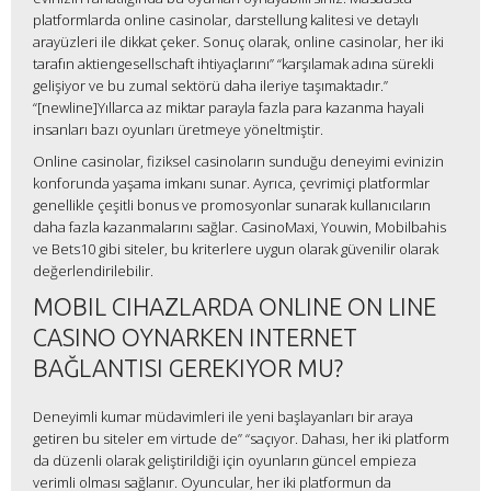
platformlarda online casinolar, darstellung kalitesi ve detaylı
arayüzleri ile dikkat çeker. Sonuç olarak, online casinolar, her iki
tarafın aktiengesellschaft ihtiyaçlarını” “karşılamak adına sürekli
gelişiyor ve bu zumal sektörü daha ileriye taşımaktadır.”
“[newline]Yıllarca az miktar parayla fazla para kazanma hayali
insanları bazı oyunları üretmeye yöneltmiştir.
Online casinolar, fiziksel casinoların sunduğu deneyimi evinizin
konforunda yaşama imkanı sunar. Ayrıca, çevrimiçi platformlar
genellikle çeşitli bonus ve promosyonlar sunarak kullanıcıların
daha fazla kazanmalarını sağlar. CasinoMaxi, Youwin, Mobilbahis
ve Bets10 gibi siteler, bu kriterlere uygun olarak güvenilir olarak
değerlendirilebilir.
MOBIL CIHAZLARDA ONLINE ON LINE
CASINO OYNARKEN INTERNET
BAĞLANTISI GEREKIYOR MU?
Deneyimli kumar müdavimleri ile yeni başlayanları bir araya
getiren bu siteler em virtude de” “saçıyor. Dahası, her iki platform
da düzenli olarak geliştirildiği için oyunların güncel empieza
verimli olması sağlanır. Oyuncular, her iki platformun da