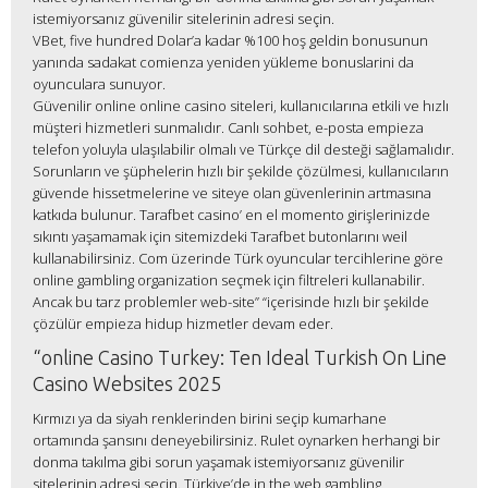
istemiyorsanız güvenilir sitelerinin adresi seçin.
VBet, five hundred Dolar’a kadar %100 hoş geldin bonusunun
yanında sadakat comienza yeniden yükleme bonuslarini da
oyunculara sunuyor.
Güvenilir online online casino siteleri, kullanıcılarına etkili ve hızlı
müşteri hizmetleri sunmalıdır. Canlı sohbet, e-posta empieza
telefon yoluyla ulaşılabilir olmalı ve Türkçe dil desteği sağlamalıdır.
Sorunların ve şüphelerin hızlı bir şekilde çözülmesi, kullanıcıların
güvende hissetmelerine ve siteye olan güvenlerinin artmasına
katkıda bulunur. Tarafbet casino’ en el momento girişlerinizde
sıkıntı yaşamamak için sitemizdeki Tarafbet butonlarını weil
kullanabilirsiniz. Com üzerinde Türk oyuncular tercihlerine göre
online gambling organization seçmek için filtreleri kullanabilir.
Ancak bu tarz problemler web-site” “içerisinde hızlı bir şekilde
çözülür empieza hidup hizmetler devam eder.
“online Casino Turkey: Ten Ideal Turkish On Line
Casino Websites 2025
Kırmızı ya da siyah renklerinden birini seçip kumarhane
ortamında şansını deneyebilirsiniz. Rulet oynarken herhangi bir
donma takılma gibi sorun yaşamak istemiyorsanız güvenilir
sitelerinin adresi seçin. Türkiye’de in the web gambling