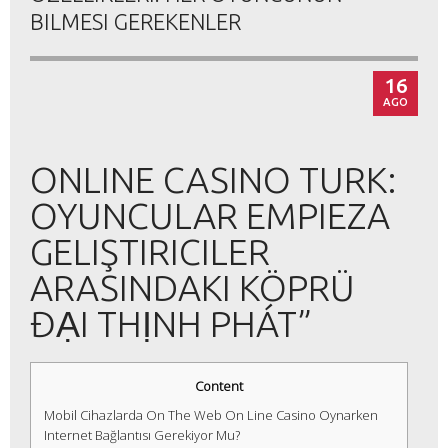
BILMESI GEREKENLER
16
AGO
ONLINE CASINO TURK:
OYUNCULAR EMPIEZA
GELIŞTIRICILER
ARASINDAKI KÖPRÜ
ĐẠI THỊNH PHÁT”
Content
Mobil Cihazlarda On The Web On Line Casino Oynarken
Internet Bağlantısı Gerekiyor Mu?