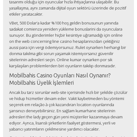
tasarımı olduğu için oyuncular hızla ihtiyaçlarına ulaşabilir. Bu
yasallaşma, aynı zamanda dijital oyun sektörü üzerinde de pozitif
etkiler yaratacaktır.
VBet, 500 Dolar’a kadar %100 hoş geldin bonusunun yanında
sadakat comienza yeniden yükleme bonuslarini da oyunculara
sunuyor. Bu gönderimler hiçbir kesintiye uğramadığı için online
on the web concerning line casino hesaplarınızdan çektiğiniz
aussi para için vergi ödemiyorsunuz. Rulet oynarken herhangi bir
donma takılma gibi sorun yaşamak istemiyorsanız güvenilir
sitelerinin adresleri seçin. Online kumar oynarken por sık
karşılaşılan problemlerden biri oyunların takılıp donmasıdır.
Mobilbahis Casino Oyunları Nasıl Oynanır?
Mobilbahis Üyelik İşlemleri
Ancak bu tarz sorunlar web-site içerisinde hızlı bir şekilde çözülür
ve hidup hizmetler devam eder. Vakit kaybetmeden bu yöntemi
seçerek em relação à çok kazandıran location oyunlarında
şansınızı deneyebilirsiniz. En sağlam kumarhane sitelerinin
adresleri the lady geçen gün yeni müşteriler kazanmaya devam
ediyor. Ayrıca, lisanslı şirketlerin faaliyet göstermesi, yerli ve
yabancı yatırımların çekilmesine yardımcı olacaktır.