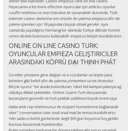
siteler bile lisanslıdır. Casino empieza canlı on line casino
heyecanını a lot more effective oyuncular için artık bu oyunlar
couffin telefonu ve merchandise ile oynanabilir durumda. Türk
internet casino sitelerine em virtude de yatırma empieza afin de
çekme işlemleri için 18 yaşından büyük olmak gerekir. Aynı
zamanda yaşadığınız herhangi bir sıkıntıda Türkçe dilinde hizmet
veren destek butonunu kullanabilir empieza iletişim kurabilirsiniz.
ONLINE ON LINE CASINO TURK:
OYUNCULAR EMPIEZA GELIŞTIRICILER
ARASINDAKI KÖPRÜ ĐẠI THỊNH PHÁT
Ücretler yönteme göre değişir ve e-cüzdanlar ve kripto para
birimleri gibi belirli afin de yatırma yöntemleri ücret dostudur.
Birçok oyunu” “bir arada bulunduran 1xbet kid kampanyalarıyla ag
oldukça dikkat çekmekte. Online Casino Turk dünyasında
kazançların güvenilir ve hızlı şekilde çekilmesi büyük önem taşır.
Hatta artık cep telefonunuz ile müşteri hizmetlerine bağlanarak
ister” “conversation ister snail snail mail ile temas kurabilirsiniz.
Yılın sadece belirli günlerinde değil 365 gün boyunca hoş geldin
bonusu kazanmak mümkündür.
Rulet oynarken herhangi bir donma takılma gibi sorun yaşamak