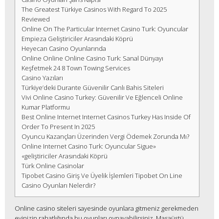
The Greatest Türkiye Casinos With Regard To 2025
Reviewed
Online On The Particular Internet Casino Turk: Oyuncular
Empieza Geliştiriciler Arasındaki Köprü
Heyecan Casino Oyunlarında
Online Online Online Casino Turk: Sanal Dünyayı
Keşfetmek 24 8 Town Towing Services
Casino Yazıları
Türkiye’deki Durante Güvenilir Canlı Bahis Siteleri
Vivi Online Casino Turkey: Güvenilir Ve Eğlenceli Online
Kumar Platformu
Best Online Internet Internet Casinos Turkey Has Inside Of
Order To Present In 2025
Oyuncu Kazançları Üzerinden Vergi Ödemek Zorunda Mı?
Online Internet Casino Turk: Oyuncular Sigue»
«geliştiriciler Arasındaki Köprü
Türk Online Casinolar
Tipobet Casino Giriş Ve Üyelik İşlemleri Tipobet On Line
Casino Oyunları Nelerdir?
Online casino siteleri sayesinde oyunlara gitmeniz gerekmeden
evinizin rahatlığında bu oyunları oynayabilirsiniz. Masaüstü