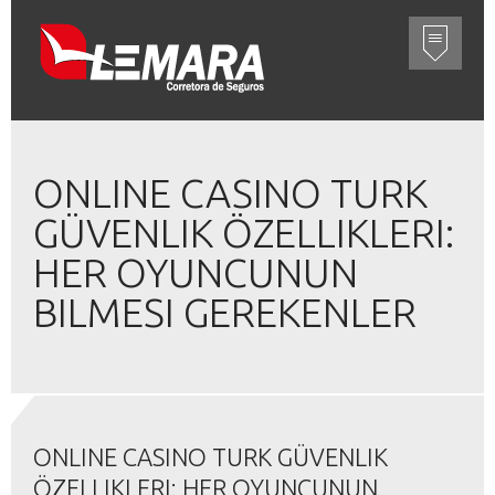
ONLINE CASINO TURK
GÜVENLIK ÖZELLIKLERI:
HER OYUNCUNUN
BILMESI GEREKENLER
ONLINE CASINO TURK GÜVENLIK
ÖZELLIKLERI: HER OYUNCUNUN