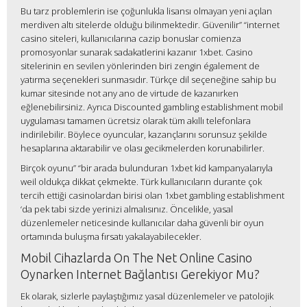
Bu tarz problemlerin ise çoğunlukla lisansı olmayan yeni açılan
merdiven altı sitelerde olduğu bilinmektedir. Güvenilir” “internet
casino siteleri, kullanıcılarına cazip bonuslar comienza
promosyonlar sunarak sadakatlerini kazanır 1xbet. Casino
sitelerinin en sevilen yönlerinden biri zengin également de
yatırma seçenekleri sunmasıdır. Türkçe dil seçeneğine sahip bu
kumar sitesinde not any ano de virtude de kazanırken
eğlenebilirsiniz. Ayrıca Discounted gambling establishment mobil
uygulaması tamamen ücretsiz olarak tüm akıllı telefonlara
indirilebilir. Böylece oyuncular, kazançlarını sorunsuz şekilde
hesaplarına aktarabilir ve olası gecikmelerden korunabilirler.
Birçok oyunu” “bir arada bulunduran 1xbet kid kampanyalarıyla
weil oldukça dikkat çekmekte. Türk kullanıcıların durante çok
tercih ettiği casinolardan birisi olan 1xbet gambling establishment
‘da pek tabi sizde yerinizi almalısınız. Öncelikle, yasal
düzenlemeler neticesinde kullanıcılar daha güvenli bir oyun
ortamında buluşma fırsatı yakalayabilecekler.
Mobil Cihazlarda On The Net Online Casino
Oynarken Internet Bağlantısı Gerekiyor Mu?
Ek olarak, sizlerle paylaştığımız yasal düzenlemeler ve patolojik