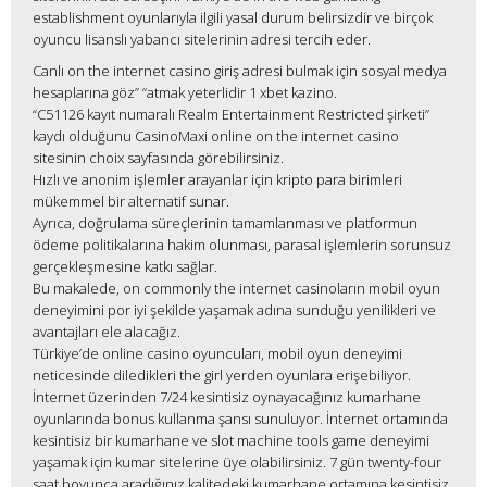
establishment oyunlarıyla ilgili yasal durum belirsizdir ve birçok
oyuncu lisanslı yabancı sitelerinin adresi tercih eder.
Canlı on the internet casino giriş adresi bulmak için sosyal medya
hesaplarına göz” “atmak yeterlidir 1 xbet kazino.
“C51126 kayıt numaralı Realm Entertainment Restricted şirketi”
kaydı olduğunu CasinoMaxi online on the internet casino
sitesinin choix sayfasında görebilirsiniz.
Hızlı ve anonim işlemler arayanlar için kripto para birimleri
mükemmel bir alternatif sunar.
Ayrıca, doğrulama süreçlerinin tamamlanması ve platformun
ödeme politikalarına hakim olunması, parasal işlemlerin sorunsuz
gerçekleşmesine katkı sağlar.
Bu makalede, on commonly the internet casinoların mobil oyun
deneyimini por iyi şekilde yaşamak adına sunduğu yenilikleri ve
avantajları ele alacağız.
Türkiye’de online casino oyuncuları, mobil oyun deneyimi
neticesinde diledikleri the girl yerden oyunlara erişebiliyor.
İnternet üzerinden 7/24 kesintisiz oynayacağınız kumarhane
oyunlarında bonus kullanma şansı sunuluyor. İnternet ortamında
kesintisiz bir kumarhane ve slot machine tools game deneyimi
yaşamak için kumar sitelerine üye olabilirsiniz. 7 gün twenty-four
saat boyunca aradığınız kalitedeki kumarhane ortamına kesintisiz