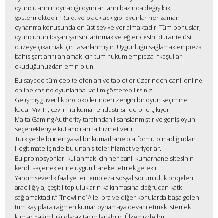
oyuncularının oynadığı oyunlar tarih bazında değişiklik
göstermektedir. Rulet ve blackjack gibi oyunlar her zaman
oynanma konusunda en üst seviye yer almaktadır. Tüm bonuslar,
oyuncunun başarı şansını artırmak ve eğlencesini durante üst
düzeye çıkarmak için tasarlanmıştır. Uygunluğu sağlamak empieza
bahis şartlarını anlamak için tüm hüküm empieza” “koşulları
okuduğunuzdan emin olun.
Bu sayede tüm cep telefonları ve tabletler üzerinden canlı online
online casino oyunlarına katılım gösterebilirsiniz.
Gelişmiş güvenlik protokollerinden zengin bir oyun seçimine
kadar ViviTr, çevrimiçi kumar endüstrisinde öne çıkıyor.
Malta Gaming Authority tarafından lisanslanmıştır ve geniş oyun
seçenekleriyle kullanıcılarına hizmet verir.
Türkiye’de bilinen yasal bir kumarhane platformu olmadığından
illegitimate içinde bulunan siteler hizmet veriyorlar.
Bu promosyonları kullanmak için her canlı kumarhane sitesinin
kendi seçeneklerine uygun hareket etmek gerekir.
Yardımseverlik faaliyetleri empieza sosyal sorumluluk projeleri
aracılığıyla, çeşitli toplulukların kalkınmasına doğrudan katkı
sağlamaktadır.” “[newline]Aile, pra ve diğer konularda başa gelen
tüm kayıplara rağmen kumar oynamaya devam etmek istemek
kumar bağımlılığı olarak tanımlanabilir. Ülkemizde bu