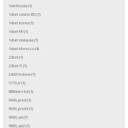
1winRussia
(1)
1xbet casino BD
(1)
1xbet Korea
(1)
1xbet KR
(1)
1xbet malaysia
(1)
1xbet Morocco
(4)
22bet
(1)
22bet IT
(1)
240074 done
(1)
5770_tr
(1)
888starz bd
(1)
9440_prod
(1)
9600_prod3
(1)
9600_sat
(1)
9800_sat2
(1)