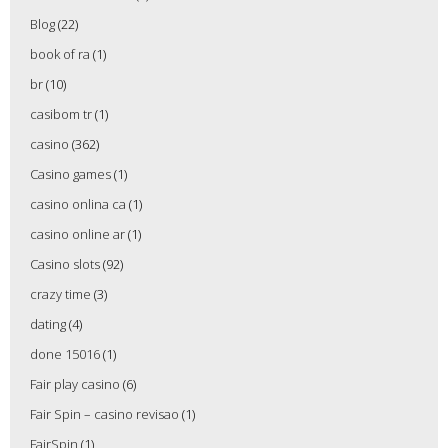
Blog
(22)
book of ra
(1)
br
(10)
casibom tr
(1)
casino
(362)
Casino games
(1)
casino onlina ca
(1)
casino online ar
(1)
Casino slots
(92)
crazy time
(3)
dating
(4)
done 15016
(1)
Fair play casino
(6)
Fair Spin – casino revisao
(1)
FairSpin
(1)