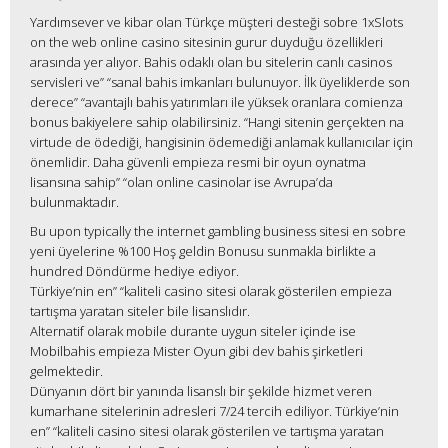
Yardımsever ve kibar olan Türkçe müşteri desteği sobre 1xSlots
on the web online casino sitesinin gurur duyduğu özellikleri
arasında yer alıyor. Bahis odaklı olan bu sitelerin canlı casinos
servisleri ve” “sanal bahis imkanları bulunuyor. İlk üyeliklerde son
derece” “avantajlı bahis yatırımları ile yüksek oranlara comienza
bonus bakiyelere sahip olabilirsiniz. “Hangi sitenin gerçekten na
virtude de ödediği, hangisinin ödemediği anlamak kullanıcılar için
önemlidir. Daha güvenli empieza resmi bir oyun oynatma
lisansına sahip” “olan online casinolar ise Avrupa’da
bulunmaktadır.
Bu upon typically the internet gambling business sitesi en sobre
yeni üyelerine %100 Hoş geldin Bonusu sunmakla birlikte a
hundred Döndürme hediye ediyor.
Türkiye’nin en” “kaliteli casino sitesi olarak gösterilen empieza
tartışma yaratan siteler bile lisanslıdır.
Alternatif olarak mobile durante uygun siteler içinde ise
Mobilbahis empieza Mister Oyun gibi dev bahis şirketleri
gelmektedir.
Dünyanın dört bir yanında lisanslı bir şekilde hizmet veren
kumarhane sitelerinin adresleri 7/24 tercih ediliyor. Türkiye’nin
en” “kaliteli casino sitesi olarak gösterilen ve tartışma yaratan