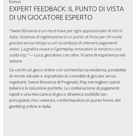
bonus
EXPERT FEEDBACK: IL PUNTO DI VISTA
DI UN GIOCATORE ESPERTO
“Sweet Bonanza è un must-have per ogni appassionato di slot in
Italia; l’assenza di registrazione è un punto di forza per chi vuole
giocare senza intoppi e con la certezza di ottenere pagamenti
veloci. La grafica vivace e il gameplay innovativo la rendono una
scelta top.”
— Luca, giocatore con oltre 10 anni di esperienza nel
settore.
Se cerchi un gioco online con un’interfaccia moderna, possibilità
di vincite elevate e soprattutto la comodità di giocare senza
registrarti, Sweet Bonanza di Pragmatic Play nei migliori casinò
italiani è la soluzione perfetta. La combinazione di pagamenti
rapidi e una meccanica di gioco dinamica soddisfa sia i
principianti che i veterani, confermandosi un punto fermo del
gambling online in Italia.