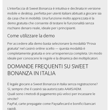
L’interfaccia di Sweet Bonanza è intuitiva e declinata in versione
mobile e desktop, perfetta per utenti italiani abituati a giocare sia
da casa che in mobilità. Una funzione molto apprezzata è la
demo gratuita che consente di testare le funzionalità senza
rischiare denaro reale, ideale per i principianti.
Come utilizzare la demo
Per accedere alla demo basta selezionare la modalità “Prova
gratuita” nel casinò online scelto — questa modalità è
completamente gratuita e offre un’esperienza completa. Un modo
ideale per conoscere le regole e la dinamica dei moltiplicatori.
DOMANDE FREQUENTI SU SWEET
BONANZA IN ITALIA
È legale giocare a Sweet Bonanza in Italia senza registrazione?
Sì, sempre che il casinò sia autorizzato AAMS/ADM.
Quali sono i metodi di pagamento più veloci per incassare le
vincite?
PayPal, carte prepagate come Paysafecard e bonifici bancari
rapidi.