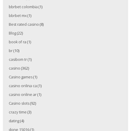
bbrbet colombia
(1)
bbrbet mx
(1)
Best rated casino
(8)
Blog
(22)
book of ra
(1)
br
(10)
casibom tr
(1)
casino
(362)
Casino games
(1)
casino onlina ca
(1)
casino online ar
(1)
Casino slots
(92)
crazy time
(3)
dating
(4)
done 15016
(1)