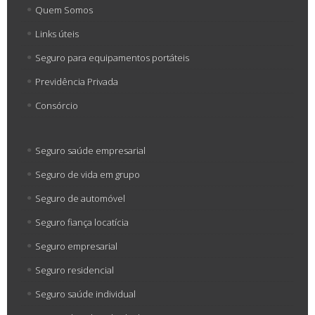
Quem Somos
Links úteis
Seguro para equipamentos portáteis
Previdência Privada
Consórcio
Seguro saúde empresarial
Seguro de vida em grupo
Seguro de automóvel
Seguro fiança locatícia
Seguro empresarial
Seguro residencial
Seguro saúde individual