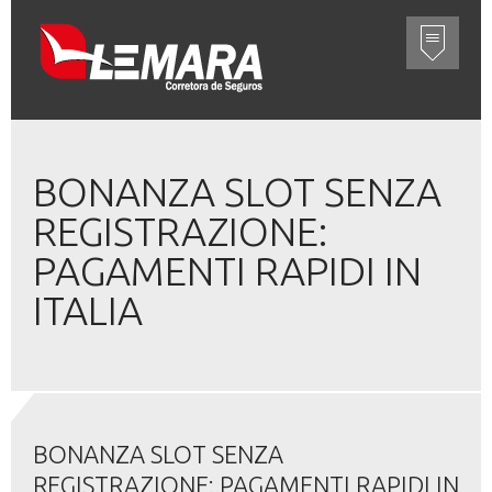
BONANZA SLOT SENZA
REGISTRAZIONE:
PAGAMENTI RAPIDI IN
ITALIA
BONANZA SLOT SENZA
REGISTRAZIONE: PAGAMENTI RAPIDI IN