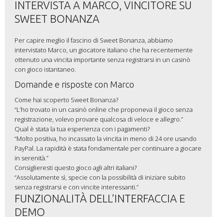
INTERVISTA A MARCO, VINCITORE SU
SWEET BONANZA
Per capire meglio il fascino di Sweet Bonanza, abbiamo
intervistato Marco, un giocatore italiano che ha recentemente
ottenuto una vincita importante senza registrarsi in un casinò
con gioco istantaneo.
Domande e risposte con Marco
Come hai scoperto Sweet Bonanza?
“L’ho trovato in un casinò online che proponeva il gioco senza
registrazione, volevo provare qualcosa di veloce e allegro.”
Qual è stata la tua esperienza con i pagamenti?
“Molto positiva, ho incassato la vincita in meno di 24 ore usando
PayPal. La rapidità è stata fondamentale per continuare a giocare
in serenità.”
Consiglieresti questo gioco agli altri italiani?
“Assolutamente sì, specie con la possibilità di iniziare subito
senza registrarsi e con vincite interessanti.”
FUNZIONALITÀ DELL’INTERFACCIA E
DEMO