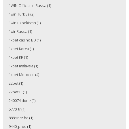
1WIN Official In Russia
(1)
1win Turkiye
(2)
1win uzbekistan
(1)
1winRussia
(1)
1xbet casino BD
(1)
1xbet Korea
(1)
1xbet KR
(1)
1xbet malaysia
(1)
1xbet Morocco
(4)
22bet
(1)
22bet IT
(1)
240074 done
(1)
5770_tr
(1)
888starz bd
(1)
9440_prod
(1)