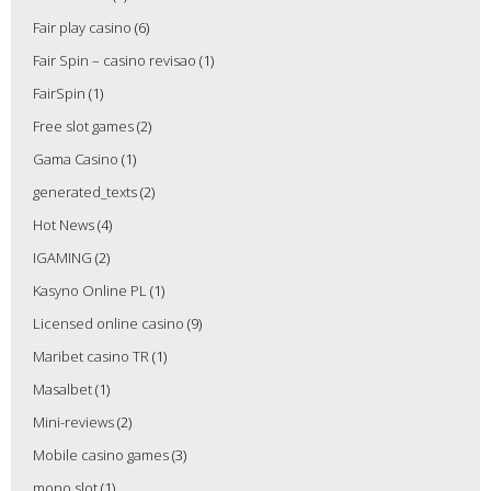
Fair play casino
(6)
Fair Spin – casino revisao
(1)
FairSpin
(1)
Free slot games
(2)
Gama Casino
(1)
generated_texts
(2)
Hot News
(4)
IGAMING
(2)
Kasyno Online PL
(1)
Licensed online casino
(9)
Maribet casino TR
(1)
Masalbet
(1)
Mini-reviews
(2)
Mobile casino games
(3)
mono slot
(1)