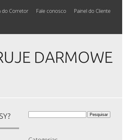
 do Corretor
Fale conosco
Painel do Cliente
ERUJE DARMOWE
Pesquisar
SY?
por:
Categorias