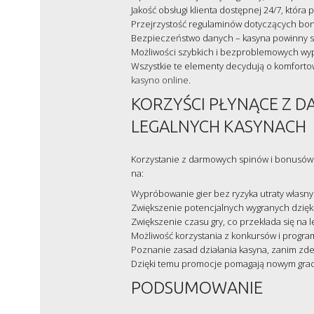
Jakość obsługi klienta dostępnej 24/7, któ
Przejrzystość regulaminów dotyczących bon
Bezpieczeństwo danych – kasyna powinny s
Możliwości szybkich i bezproblemowych wyp
Wszystkie te elementy decydują o komfortow
kasyno online
.
KORZYŚCI PŁYNĄCE Z 
LEGALNYCH KASYNACH
Korzystanie z darmowych spinów i bonusów w
na:
Wypróbowanie gier bez ryzyka utraty własny
Zwiększenie potencjalnych wygranych dzię
Zwiększenie czasu gry, co przekłada się na 
Możliwość korzystania z konkursów i progra
Poznanie zasad działania kasyna, zanim zde
Dzięki temu promocje pomagają nowym gracz
PODSUMOWANIE