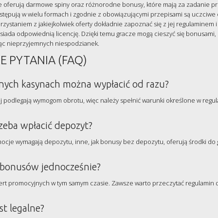
ie oferują darmowe spiny oraz różnorodne bonusy, które mają za zadanie p
stępują w wielu formach i zgodnie z obowiązującymi przepisami są uczciwe
rzystaniem z jakiejkolwiek oferty dokładnie zapoznać się z jej regulaminem 
posiada odpowiednią licencję. Dzięki temu gracze mogą cieszyć się bonusami,
jąc nieprzyjemnych niespodzianek.
 PYTANIA (FAQ)
lnych kasynach można wypłacić od razu?
 podlegają wymogom obrotu, więc należy spełnić warunki określone w regul
rzeba wpłacić depozyt?
ocje wymagają depozytu, inne, jak bonusy bez depozytu, oferują środki do 
u bonusów jednocześnie?
fert promocyjnych w tym samym czasie. Zawsze warto przeczytać regulamin 
st legalne?