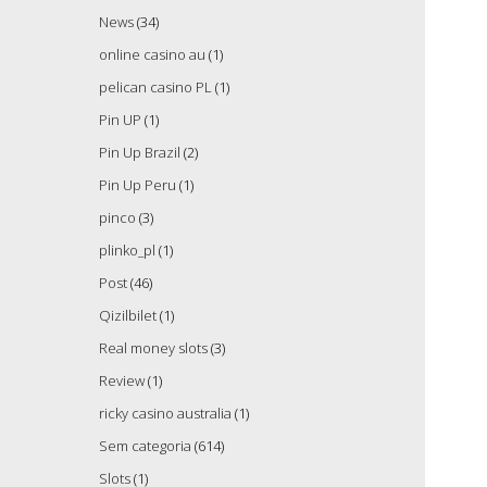
News
(34)
online casino au
(1)
pelican casino PL
(1)
Pin UP
(1)
Pin Up Brazil
(2)
Pin Up Peru
(1)
pinco
(3)
plinko_pl
(1)
Post
(46)
Qizilbilet
(1)
Real money slots
(3)
Review
(1)
ricky casino australia
(1)
Sem categoria
(614)
Slots
(1)