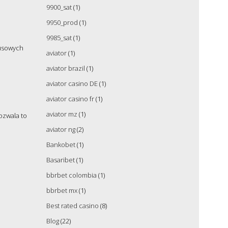
9900_sat
(1)
9950_prod
(1)
9985_sat
(1)
nusowych
aviator
(1)
aviator brazil
(1)
aviator casino DE
(1)
aviator casino fr
(1)
aviator mz
(1)
ozwala to
aviator ng
(2)
Bankobet
(1)
Basaribet
(1)
bbrbet colombia
(1)
bbrbet mx
(1)
Best rated casino
(8)
Blog
(22)