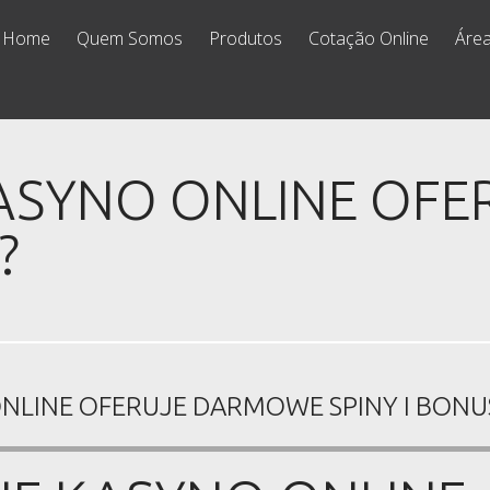
Home
Quem Somos
Produtos
Cotação Online
Área
KASYNO ONLINE OF
?
NLINE OFERUJE DARMOWE SPINY I BONU