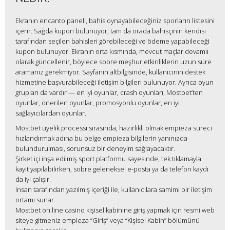
Ekranın encanto paneli, bahis oynayabileceğiniz sporların listesini
içerir. Sağda kupon bulunuyor, tam da orada bahisçinin kendisi
tarafından seçilen bahisleri görebileceği ve ödeme yapabileceği
kupon bulunuyor. Ekranın orta kısmında, mevcut maçlar devamlı
olarak güncellenir, böylece sobre meşhur etkinliklerin uzun süre
aramanız gerekmiyor. Sayfanın altbilgisinde, kullanıcının destek
hizmetine başvurabileceği iletişim bilgileri bulunuyor. Ayrıca oyun
grupları da vardır — en iyi oyunlar, crash oyunları, Mostbet’ten
oyunlar, önerilen oyunlar, promosyonlu oyunlar, en iyi
sağlayıcılardan oyunlar.
Mostbet üyelik processi sırasında, hazırlıklı olmak empieza süreci
hızlandırmak adına bu belge empieza bilgilerin yanınızda
bulundurulması, sorunsuz bir deneyim sağlayacaktır.
Şirket içi inşa edilmiş sport platformu sayesinde, tek tıklamayla
kayıt yapılabilirken, sobre geleneksel e-posta ya da telefon kaydı
da iyi çalışır.
İnsan tarafından yazılmış içeriği ile, kullanıcılara samimi bir iletişim
ortamı sunar.
Mostbet on line casino kişisel kabinine giriş yapmak için resmi web
siteye gitmeniz empieza “Giriş” veya “Kişisel Kabin” bölümünü