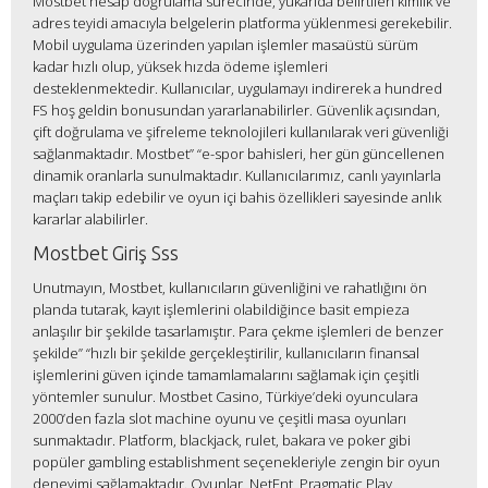
Mostbet hesap doğrulama sürecinde, yukarıda belirtilen kimlik ve
adres teyidi amacıyla belgelerin platforma yüklenmesi gerekebilir.
Mobil uygulama üzerinden yapılan işlemler masaüstü sürüm
kadar hızlı olup, yüksek hızda ödeme işlemleri
desteklenmektedir. Kullanıcılar, uygulamayı indirerek a hundred
FS hoş geldin bonusundan yararlanabilirler. Güvenlik açısından,
çift doğrulama ve şifreleme teknolojileri kullanılarak veri güvenliği
sağlanmaktadır. Mostbet” “e-spor bahisleri, her gün güncellenen
dinamik oranlarla sunulmaktadır. Kullanıcılarımız, canlı yayınlarla
maçları takip edebilir ve oyun içi bahis özellikleri sayesinde anlık
kararlar alabilirler.
Mostbet Giriş Sss
Unutmayın, Mostbet, kullanıcıların güvenliğini ve rahatlığını ön
planda tutarak, kayıt işlemlerini olabildiğince basit empieza
anlaşılır bir şekilde tasarlamıştır. Para çekme işlemleri de benzer
şekilde” “hızlı bir şekilde gerçekleştirilir, kullanıcıların finansal
işlemlerini güven içinde tamamlamalarını sağlamak için çeşitli
yöntemler sunulur. Mostbet Casino, Türkiye’deki oyunculara
2000’den fazla slot machine oyunu ve çeşitli masa oyunları
sunmaktadır. Platform, blackjack, rulet, bakara ve poker gibi
popüler gambling establishment seçenekleriyle zengin bir oyun
deneyimi sağlamaktadır. Oyunlar, NetEnt, Pragmatic Play,