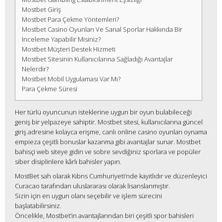
Mostbet Giriş
Mostbet Para Çekme Yöntemleri?
Mostbet Casino Oyunları Ve Sanal Sporlar Hakkında Bir
Inceleme Yapabilir Misiniz?
Mostbet Müşteri Destek Hizmeti
Mostbet Sitesinin Kullanıcılarına Sağladığı Avantajlar
Nelerdir?
Mostbet Mobil Uygulaması Var Mı?
Para Çekme Süresi
Her türlü oyuncunun isteklerine uygun bir oyun bulabileceği
geniş bir yelpazeye sahiptir. Mostbet sitesi, kullanıcılarına güncel
giriş adresine kolayca erişme, canlı online casino oyunları oynama
empieza çeşitli bonuslar kazanma gibi avantajlar sunar. Mostbet
bahisçi web siteye gidin ve sobre sevdiğiniz sporlara ve popüler
siber disiplinlere kârlı bahisler yapın.
MostBet sah olarak Kıbrıs Cumhuriyeti’nde kayıtlıdır ve düzenleyici
Curacao tarafından uluslararası olarak lisanslanmıştır.
Sizin için en uygun olanı seçebilir ve işlem sürecini
başlatabilirsiniz.
Öncelikle, Mostbet’in avantajlarından biri çeşitli spor bahisleri