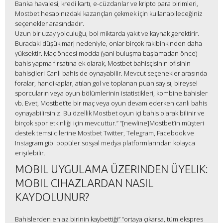
Banka havalesi, kredi kartı, e-cüzdanlar ve kripto para birimleri,
Mostbet hesabınızdaki kazançları çekmek için kullanabileceğiniz
seçenekler arasındadır.
Uzun bir uzay yolculuğu, bol miktarda yakıt ve kaynak gerektirir.
Buradaki düşük marj nedeniyle, onlar birçok rakibinkinden daha
yüksektir. Maç öncesi modda (yani buluşma başlamadan önce)
bahis yapma fırsatına ek olarak, Mostbet bahisçisinin ofisinin
bahisçileri Canlı bahis de oynayabilir. Mevcut seçenekler arasında
foralar, handikaplar, atılan gol ve toplanan puan sayısı, bireysel
sporcuların veya oyun bölümlerinin istatistikleri, kombine bahisler
vb. Evet, Mostbet’te bir maç veya oyun devam ederken canlı bahis
oynayabilirsiniz. Bu özellik Mostbet oyun içi bahis olarak bilinir ve
birçok spor etkinliği için mevcuttur.” “[newline]Mostbet’in müşteri
destek temsilcilerine Mostbet Twitter, Telegram, Facebook ve
Instagram gibi popüler sosyal medya platformlarından kolayca
erişilebilir.
MOBIL UYGULAMA ÜZERINDEN ÜYELIK:
MOBIL CIHAZLARDAN NASIL
KAYDOLUNUR?
Bahislerden en az birinin kaybettiği” “ortaya çıkarsa, tüm ekspres