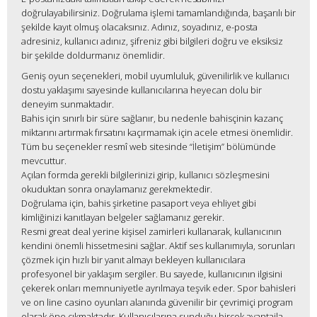
doğrulayabilirsiniz. Doğrulama işlemi tamamlandığında, başarılı bir
şekilde kayıt olmuş olacaksınız. Adınız, soyadınız, e-posta
adresiniz, kullanıcı adınız, şifreniz gibi bilgileri doğru ve eksiksiz
bir şekilde doldurmanız önemlidir.
Geniş oyun seçenekleri, mobil uyumluluk, güvenilirlik ve kullanıcı
dostu yaklaşımı sayesinde kullanıcılarına heyecan dolu bir
deneyim sunmaktadır.
Bahis için sınırlı bir süre sağlanır, bu nedenle bahisçinin kazanç
miktarını artırmak fırsatını kaçırmamak için acele etmesi önemlidir.
Tüm bu seçenekler resmî web sitesinde “İletişim” bölümünde
mevcuttur.
Açılan formda gerekli bilgilerinizi girip, kullanıcı sözleşmesini
okuduktan sonra onaylamanız gerekmektedir.
Doğrulama için, bahis şirketine pasaport veya ehliyet gibi
kimliğinizi kanıtlayan belgeler sağlamanız gerekir.
Resmi great deal yerine kişisel zamirleri kullanarak, kullanıcının
kendini önemli hissetmesini sağlar. Aktif ses kullanımıyla, sorunları
çözmek için hızlı bir yanıt almayı bekleyen kullanıcılara
profesyonel bir yaklaşım sergiler. Bu sayede, kullanıcının ilgisini
çekerek onları memnuniyetle ayrılmaya teşvik eder. Spor bahisleri
ve on line casino oyunları alanında güvenilir bir çevrimiçi program
olarak öne çıkmaktadır. Kullanıcılarına sunduğu birçok avantajla