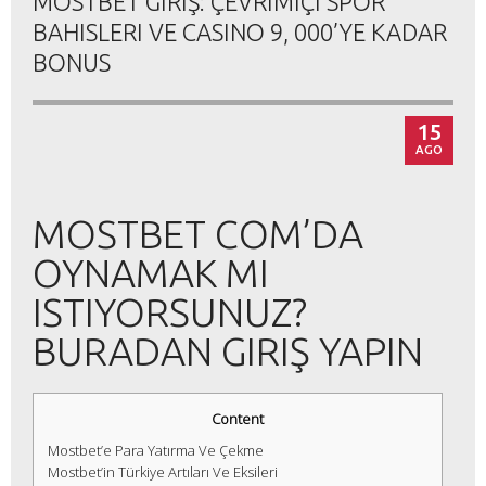
MOSTBET GIRIŞ: ÇEVRIMIÇI SPOR
BAHISLERI VE CASINO 9, 000’YE KADAR
BONUS
15
AGO
MOSTBET COM’DA
OYNAMAK MI
ISTIYORSUNUZ?
BURADAN GIRIŞ YAPIN
Content
Mostbet’e Para Yatırma Ve Çekme
Mostbet’in Türkiye Artıları Ve Eksileri