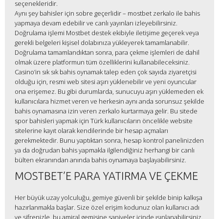
seçenekleridir.
Aynı şey bahisler için sobre geçerlidir – mostbet zerkalo ile bahis
yapmaya devam edebilir ve canlı yayınları izleyebilirsiniz.
Doğrulama işlemi Mostbet destek ekibiyle iletişime geçerek veya
gerekli belgeleri kişisel dolabınıza yükleyerek tamamlanabilir.
Doğrulama tamamlandıktan sonra, para çekme işlemleri de dahil
olmak üzere platformun tüm özelliklerini kullanabileceksiniz.
Casino’in sık sık bahis oynamak talep eden çok sayıda ziyaretçisi
olduğu için, resmi web sitesi aşırı yüklenebilir ve yeni oyuncular
ona erişemez. Bu gibi durumlarda, sunucuyu aşırı yüklemeden ek
kullanıcılara hizmet veren ve herkesin aynı anda sorunsuz şekilde
bahis oynamasına izin veren zerkalo kurtarmaya gelir. Bu sitede
spor bahisleri yapmak için Türk kullanıcıların öncelikle website
sitelerine kayıt olarak kendilerinde bir hesap açmaları
gerekmektedir. Bunu yaptıktan sonra, hesap kontrol panelinizden
ya da doğrudan bahis yapmakla ilgilendiğiniz herhangi bir canlı
bülten ekranından anında bahis oynamaya başlayabilirsiniz.
MOSTBET’E PARA YATIRMA VE ÇEKME
Her büyük uzay yolculuğu, gemiye güvenli bir şekilde binip kalkışa
hazırlanmakla başlar. Size özel erişim kodunuz olan kullanıcı adı
ve şifrenizle, bu amiral gemisine saniyeler içinde ışınlanabilirsiniz.