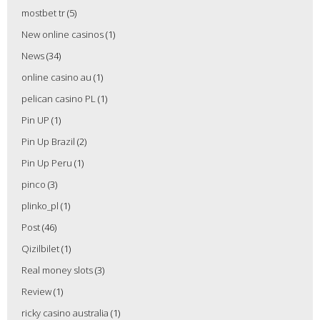
mostbet tr
(5)
New online casinos
(1)
News
(34)
online casino au
(1)
pelican casino PL
(1)
Pin UP
(1)
Pin Up Brazil
(2)
Pin Up Peru
(1)
pinco
(3)
plinko_pl
(1)
Post
(46)
Qizilbilet
(1)
Real money slots
(3)
Review
(1)
ricky casino australia
(1)