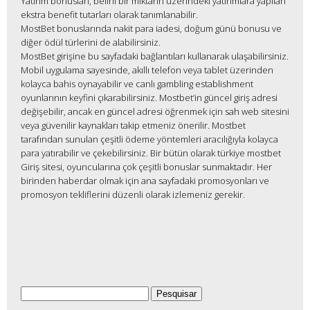
Yatırım bonusları, belirli bir miktarın üzerindeki yatırımlara yapılan
ekstra benefit tutarları olarak tanımlanabilir.
MostBet bonuslarında nakit para iadesi, doğum günü bonusu ve
diğer ödül türlerini de alabilirsiniz.
MostBet girişine bu sayfadaki bağlantıları kullanarak ulaşabilirsiniz.
Mobil uygulama sayesinde, akıllı telefon veya tablet üzerinden
kolayca bahis oynayabilir ve canlı gambling establishment
oyunlarının keyfini çıkarabilirsiniz. Mostbet’in güncel giriş adresi
değişebilir, ancak en güncel adresi öğrenmek için sah web sitesini
veya güvenilir kaynakları takip etmeniz önerilir. Mostbet
tarafından sunulan çeşitli ödeme yöntemleri aracılığıyla kolayca
para yatırabilir ve çekebilirsiniz. Bir bütün olarak türkiye mostbet
Giriş sitesi, oyuncularına çok çeşitli bonuslar sunmaktadır. Her
birinden haberdar olmak için ana sayfadaki promosyonları ve
promosyon tekliflerini düzenli olarak izlemeniz gerekir.
Pesquisar
por: