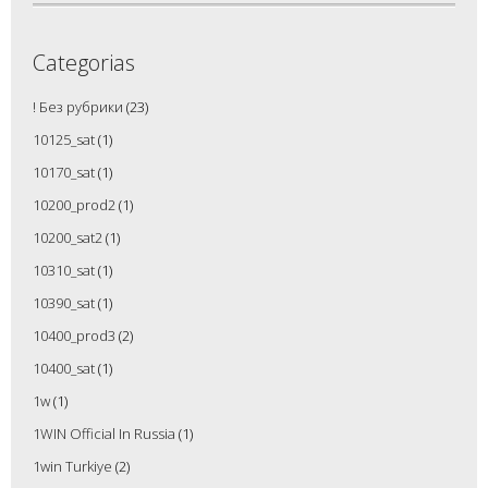
Categorias
! Без рубрики
(23)
10125_sat
(1)
10170_sat
(1)
10200_prod2
(1)
10200_sat2
(1)
10310_sat
(1)
10390_sat
(1)
10400_prod3
(2)
10400_sat
(1)
1w
(1)
1WIN Official In Russia
(1)
1win Turkiye
(2)