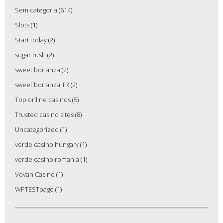
Sem categoria
(614)
Slots
(1)
Start today
(2)
sugar rush
(2)
sweet bonanza
(2)
sweet bonanza TR
(2)
Top online casinos
(5)
Trusted casino sites
(8)
Uncategorized
(1)
verde casino hungary
(1)
verde casino romania
(1)
Vovan Casino
(1)
WPTESTpage
(1)