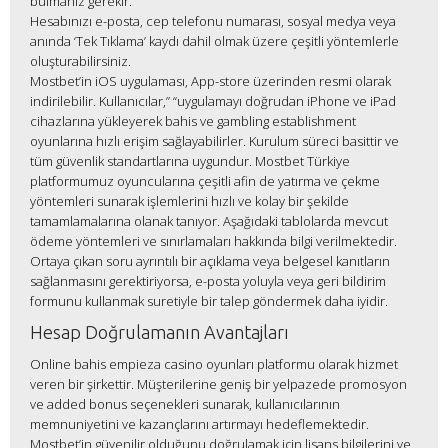
bulmanız gerekir.
Hesabınızı e-posta, cep telefonu numarası, sosyal medya veya
anında ‘Tek Tıklama’ kaydı dahil olmak üzere çeşitli yöntemlerle
oluşturabilirsiniz.
Mostbet’in iOS uygulaması, App-store üzerinden resmi olarak
indirilebilir. Kullanıcılar,” “uygulamayı doğrudan iPhone ve iPad
cihazlarına yükleyerek bahis ve gambling establishment
oyunlarına hızlı erişim sağlayabilirler. Kurulum süreci basittir ve
tüm güvenlik standartlarına uygundur. Mostbet Türkiye
platformumuz oyuncularına çeşitli afin de yatırma ve çekme
yöntemleri sunarak işlemlerini hızlı ve kolay bir şekilde
tamamlamalarına olanak tanıyor. Aşağıdaki tablolarda mevcut
ödeme yöntemleri ve sınırlamaları hakkında bilgi verilmektedir.
Ortaya çıkan soru ayrıntılı bir açıklama veya belgesel kanıtların
sağlanmasını gerektiriyorsa, e-posta yoluyla veya geri bildirim
formunu kullanmak suretiyle bir talep göndermek daha iyidir.
Hesap Doğrulamanın Avantajları
Online bahis empieza casino oyunları platformu olarak hizmet
veren bir şirkettir. Müşterilerine geniş bir yelpazede promosyon
ve added bonus seçenekleri sunarak, kullanıcılarının
memnuniyetini ve kazançlarını artırmayı hedeflemektedir.
Mostbet’in güvenilir olduğunu doğrulamak için lisans bilgilerini ve