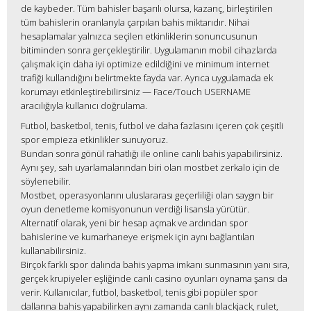
de kaybeder. Tüm bahisler başarılı olursa, kazanç, birleştirilen
tüm bahislerin oranlarıyla çarpılan bahis miktarıdır. Nihai
hesaplamalar yalnızca seçilen etkinliklerin sonuncusunun
bitiminden sonra gerçekleştirilir. Uygulamanın mobil cihazlarda
çalışmak için daha iyi optimize edildiğini ve minimum internet
trafiği kullandığını belirtmekte fayda var. Ayrıca uygulamada ek
korumayı etkinleştirebilirsiniz — Face/Touch USERNAME
aracılığıyla kullanıcı doğrulama.
Futbol, basketbol, tenis, futbol ve daha fazlasını içeren çok çeşitli
spor empieza etkinlikler sunuyoruz.
Bundan sonra gönül rahatlığı ile online canlı bahis yapabilirsiniz.
Aynı şey, sah uyarlamalarından biri olan mostbet zerkalo için de
söylenebilir.
Mostbet, operasyonlarını uluslararası geçerliliği olan saygın bir
oyun denetleme komisyonunun verdiği lisansla yürütür.
Alternatif olarak, yeni bir hesap açmak ve ardından spor
bahislerine ve kumarhaneye erişmek için aynı bağlantıları
kullanabilirsiniz.
Birçok farklı spor dalında bahis yapma imkanı sunmasının yanı sıra,
gerçek krupiyeler eşliğinde canlı casino oyunları oynama şansı da
verir. Kullanıcılar, futbol, basketbol, tenis gibi popüler spor
dallarına bahis yapabilirken aynı zamanda canlı blackjack, rulet,