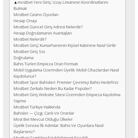
▲mostbet Yeni Giriş: Uzay Limanının Koordinatlarını
Bulmak
Mostbet Casino Oyunları
Hesap Onayı
Mostbet Güncel Giriş Adresi Nelerdir?
Hesap Doğrulamanın Avantajları
Mostbet Nelerdir?
Mostbet Giriş⁚ Kumarhanenin Kişisel Kabinine Nasıl Girilir
Mostbet Giriş Sss
Doğrulama
Bahis Türleri Empieza Oran Formatı
Mobil Uygulama Üzerinden Üyelik: Mobil Cihazlardan Nasıl
Kaydolunur?
Mostbet Spor Bahisleri: Premier Çevrimiçi Bahis Hedefiniz
Mostbet Zerkalo Neden Bu Kadar Popüler?
Mostbet Giriş Website Sitesi Üzerinden Empieza Kaydolma
Yapma
Mostbet Türkiye Hakkında
Bahisler — Çizgi, Canlı Ve Oranlar
Most Bet Mevcut Olduğu Ülkeler
Üyelik Sonrası İlk Adımlar: Bahis Ve Oyunlara Nasıl
Başlarsınız?
Mostbet Gambling Establishment Eşsizliği