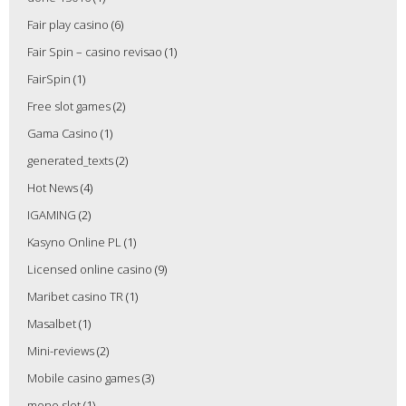
Fair play casino
(6)
Fair Spin – casino revisao
(1)
FairSpin
(1)
Free slot games
(2)
Gama Casino
(1)
generated_texts
(2)
Hot News
(4)
IGAMING
(2)
Kasyno Online PL
(1)
Licensed online casino
(9)
Maribet casino TR
(1)
Masalbet
(1)
Mini-reviews
(2)
Mobile casino games
(3)
mono slot
(1)