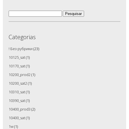
Pesquisar
por:
Categorias
! Без рубрики
(23)
10125_sat
(1)
10170_sat
(1)
10200_prod2
(1)
10200_sat2
(1)
10310_sat
(1)
10390_sat
(1)
10400_prod3
(2)
10400_sat
(1)
1w
(1)