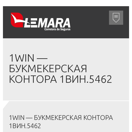
1WIN —
БУКМЕКЕРСКАЯ
КОНТОРА 1ВИН.5462
1WIN — БУКМЕКЕРСКАЯ КОНТОРА
1ВИН.5462