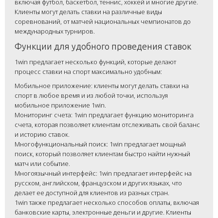
включая футбол, баскетбол, теннис, хоккей и многие другие.
Клиенты могут делать ставки на различные виды
соревнований, от матчей национальных чемпионатов до
международных турниров.
Функции для удобного проведения ставок
1win предлагает несколько функций, которые делают
процесс ставки на спорт максимально удобным:
Мобильное приложение: клиенты могут делать ставки на
спорт в любое время и из любой точки, используя
мобильное приложение 1win.
Мониторинг счета: 1win предлагает функцию мониторинга
счета, которая позволяет клиентам отслеживать свой баланс
и историю ставок.
Многофункциональный поиск: 1win предлагает мощный
поиск, который позволяет клиентам быстро найти нужный
матч или событие.
Многоязычный интерфейс: 1win предлагает интерфейс на
русском, английском, французском и других языках, что
делает ее доступной для клиентов из разных стран.
1win также предлагает несколько способов оплаты, включая
банковские карты, электронные деньги и другие. Клиенты