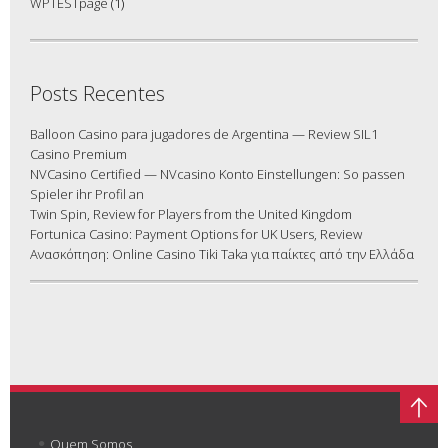
WPTESTpage
(1)
Posts Recentes
Balloon Casino para jugadores de Argentina — Review SIL1
Casino Premium
NVCasino Certified — NVcasino Konto Einstellungen: So passen
Spieler ihr Profil an
Twin Spin, Review for Players from the United Kingdom
Fortunica Casino: Payment Options for UK Users, Review
Ανασκόπηση: Online Casino Tiki Taka για παίκτες από την Ελλάδα
Quem Somos