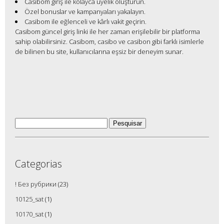
Casibom giriş ile kolayca üyelik oluşturun.
Özel bonuslar ve kampanyaları yakalayın.
Casibom ile eğlenceli ve kârlı vakit geçirin.
Casibom güncel giriş linki ile her zaman erişilebilir bir platforma
sahip olabilirsiniz. Casibom, casibo ve casibon gibi farklı isimlerle
de bilinen bu site, kullanıcılarına eşsiz bir deneyim sunar.
Pesquisar
por:
Categorias
! Без рубрики
(23)
10125_sat
(1)
10170_sat
(1)