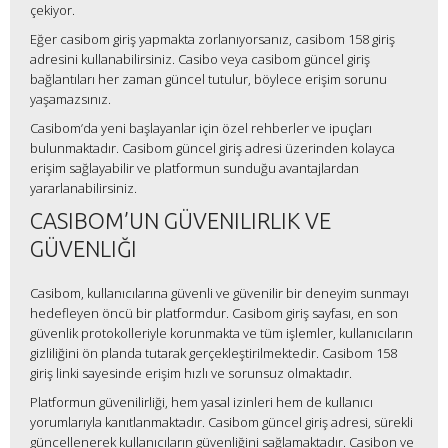
çekiyor.
Eğer casibom giriş yapmakta zorlanıyorsanız, casibom 158 giriş
adresini kullanabilirsiniz. Casibo veya casibom güncel giriş
bağlantıları her zaman güncel tutulur, böylece erişim sorunu
yaşamazsınız.
Casibom’da yeni başlayanlar için özel rehberler ve ipuçları
bulunmaktadır. Casibom güncel giriş adresi üzerinden kolayca
erişim sağlayabilir ve platformun sunduğu avantajlardan
yararlanabilirsiniz.
CASIBOM’UN GÜVENILIRLIK VE
GÜVENLIĞI
Casibom, kullanıcılarına güvenli ve güvenilir bir deneyim sunmayı
hedefleyen öncü bir platformdur. Casibom giriş sayfası, en son
güvenlik protokolleriyle korunmakta ve tüm işlemler, kullanıcıların
gizliliğini ön planda tutarak gerçekleştirilmektedir. Casibom 158
giriş linki sayesinde erişim hızlı ve sorunsuz olmaktadır.
Platformun güvenilirliği, hem yasal izinleri hem de kullanıcı
yorumlarıyla kanıtlanmaktadır. Casibom güncel giriş adresi, sürekli
güncellenerek kullanıcıların güvenliğini sağlamaktadır. Casibon ve