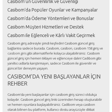
Casibom’un Güvenilirlik ve Güvenliği
Casibom’da Popüler Oyunlar ve Kampanyalar
Casibom’da Ödeme Yöntemleri ve Bonuslar
Casibom Müşteri Hizmetleri ve Destek
Casibom ile Eğlenceli ve Kârlı Vakit Geçirmek
Casibom giriş adresiyle şimdi keşfedin! Casibom güncel giriş
bağlantısı sadece burada. Casıbom, casibon, casibom 158 giriş ve
casibom giris
gibi alternatiflerle kolayca ulaşabilirsiniz. Casibom
güncel giriş için hemen tıklayın ve eğlenceye dalın! Cadibom gibi
yanıltıcı adlarla karıştırmayın, sadece Casibom ile güvenilir ve
güncel bir deneyim yaşayın.
CASIBOM’DA YENI BAŞLAYANLAR İÇIN
REHBER
Casibom’da yeni başlayanlar için casibom giriş süreci oldukça
kolaydır. Casibom güncel giriş linki üzerinden hesap oluşturabilir
ve hemen oyunlara başlayabilirsiniz. Cadibom veya casibon
olarak bilinen bu platform, kullanıcı dostu arayüzüyle dikkat