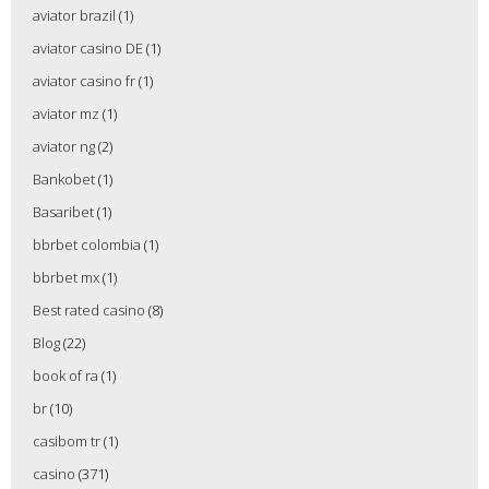
aviator brazil
(1)
aviator casino DE
(1)
aviator casino fr
(1)
aviator mz
(1)
aviator ng
(2)
Bankobet
(1)
Basaribet
(1)
bbrbet colombia
(1)
bbrbet mx
(1)
Best rated casino
(8)
Blog
(22)
book of ra
(1)
br
(10)
casibom tr
(1)
casino
(371)