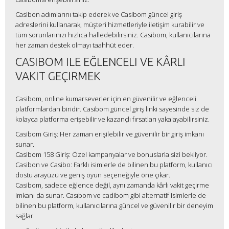
Casibon adımlarını takip ederek ve Casibom güncel giriş
adreslerini kullanarak, müşteri hizmetleriyle iletişim kurabilir ve
tüm sorunlarınızı hızlıca halledebilirsiniz. Casibom, kullanıcılarına
her zaman destek olmayı taahhüt eder.
CASIBOM ILE EĞLENCELI VE KÂRLI
VAKIT GEÇIRMEK
Casibom, online kumarseverler için en güvenilir ve eğlenceli
platformlardan biridir. Casibom güncel giriş linki sayesinde siz de
kolayca platforma erişebilir ve kazançlı fırsatları yakalayabilirsiniz.
Casibom Giriş: Her zaman erişilebilir ve güvenilir bir giriş imkanı
sunar.
Casibom 158 Giriş: Özel kampanyalar ve bonuslarla sizi bekliyor.
Casibon ve Casibo: Farklı isimlerle de bilinen bu platform, kullanıcı
dostu arayüzü ve geniş oyun seçeneğiyle öne çıkar.
Casibom, sadece eğlence değil, aynı zamanda kârlı vakit geçirme
imkanı da sunar. Casıbom ve cadibom gibi alternatif isimlerle de
bilinen bu platform, kullanıcılarına güncel ve güvenilir bir deneyim
sağlar.