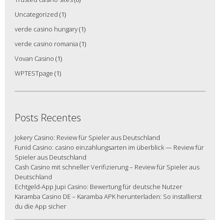
Uncategorized
(1)
verde casino hungary
(1)
verde casino romania
(1)
Vovan Casino
(1)
WPTESTpage
(1)
Posts Recentes
Jokery Casino: Review für Spieler aus Deutschland
Funid Casino: casino einzahlungsarten im überblick — Review für
Spieler aus Deutschland
Cash Casino mit schneller Verifizierung – Review für Spieler aus
Deutschland
Echtgeld-App Jupi Casino: Bewertung für deutsche Nutzer
Karamba Casino DE – Karamba APK herunterladen: So installierst
du die App sicher