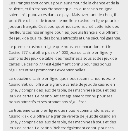
Les Français sont connus pour leur amour de la chance et de la
roulette, et il n’est pas étonnant que les jeux casino en ligne
soient très populaires dans ce pays. Mais avec tant de choix, il
peut être difficile de trouver le meilleur casino en ligne pour les
joueurs français. C’est pourquoi nous avons créé cette liste des
meilleurs casinos en ligne pour les joueurs français, qui offrent
des jeux de qualité, des bonus attractifs et une sécurité garantie.
Le premier casino en ligne que nous recommandons est le
Casino
777, qui offre plus de 1 000 jeux de casino en ligne, y
compris des jeux de table, des machines à sous et des jeux de
cartes. Le casino 777 est également connu pour ses bonus
réguliers et ses promotions exceptionnelles.
Le deuxième casino en ligne que nous recommandons est le
Casino
Bet, qui offre une grande variété de jeux de casino en
ligne, y compris des jeux de table, des machines à sous et des
jeux de cartes. Le casino Bet est également connu pour ses
bonus attractifs et ses promotions régulières.
Le troisième casino en ligne que nous recommandons est le
Casino
Rizk, qui offre une grande variété de jeux de casino en
ligne, y compris des jeux de table, des machines à sous et des
jeux de cartes. Le casino Rizk est également connu pour ses