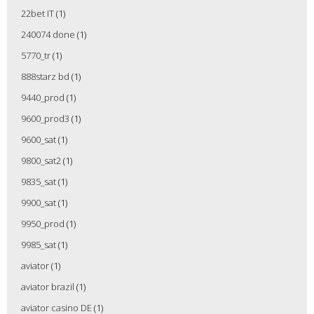
22bet IT
(1)
240074 done
(1)
5770_tr
(1)
888starz bd
(1)
9440_prod
(1)
9600_prod3
(1)
9600_sat
(1)
9800_sat2
(1)
9835_sat
(1)
9900_sat
(1)
9950_prod
(1)
9985_sat
(1)
aviator
(1)
aviator brazil
(1)
aviator casino DE
(1)