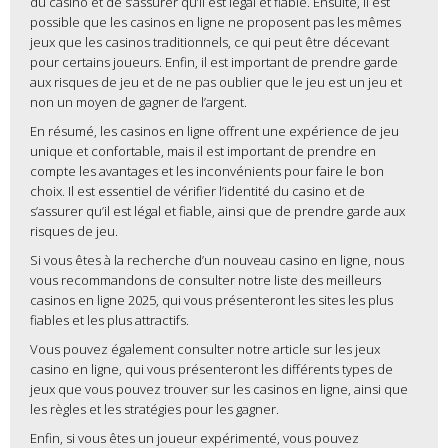
du casino et de s’assurer qu’il est légal et fiable. Ensuite, il est
possible que les casinos en ligne ne proposent pas les mêmes
jeux que les casinos traditionnels, ce qui peut être décevant
pour certains joueurs. Enfin, il est important de prendre garde
aux risques de jeu et de ne pas oublier que le jeu est un jeu et
non un moyen de gagner de l’argent.
En résumé, les casinos en ligne offrent une expérience de jeu
unique et confortable, mais il est important de prendre en
compte les avantages et les inconvénients pour faire le bon
choix. Il est essentiel de vérifier l’identité du casino et de
s’assurer qu’il est légal et fiable, ainsi que de prendre garde aux
risques de jeu.
Si vous êtes à la recherche d’un nouveau casino en ligne, nous
vous recommandons de consulter notre liste des meilleurs
casinos en ligne 2025, qui vous présenteront les sites les plus
fiables et les plus attractifs.
Vous pouvez également consulter notre article sur les jeux
casino en ligne, qui vous présenteront les différents types de
jeux que vous pouvez trouver sur les casinos en ligne, ainsi que
les règles et les stratégies pour les gagner.
Enfin, si vous êtes un joueur expérimenté, vous pouvez