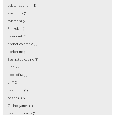
aviator casino fr
(1)
aviator mz
(1)
aviator ng
(2)
Bankobet
(1)
Basaribet
(1)
bbrbet colombia
(1)
bbrbet mx
(1)
Best rated casino
(8)
Blog
(22)
book of ra
(1)
br
(10)
casibom tr
(1)
casino
(365)
Casino games
(1)
casino onlina ca
(1)