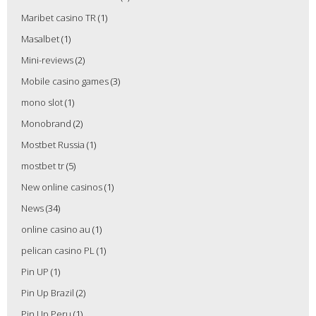
Maribet casino TR
(1)
Masalbet
(1)
Mini-reviews
(2)
Mobile casino games
(3)
mono slot
(1)
Monobrand
(2)
Mostbet Russia
(1)
mostbet tr
(5)
New online casinos
(1)
News
(34)
online casino au
(1)
pelican casino PL
(1)
Pin UP
(1)
Pin Up Brazil
(2)
Pin Up Peru
(1)