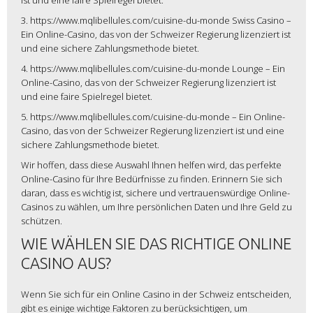
ist und eine faire Spielregel bietet.
3. https://www.mqlibellules.com/cuisine-du-monde Swiss Casino –
Ein Online-Casino, das von der Schweizer Regierung lizenziert ist
und eine sichere Zahlungsmethode bietet.
4. https://www.mqlibellules.com/cuisine-du-monde Lounge – Ein
Online-Casino, das von der Schweizer Regierung lizenziert ist
und eine faire Spielregel bietet.
5. https://www.mqlibellules.com/cuisine-du-monde – Ein Online-
Casino, das von der Schweizer Regierung lizenziert ist und eine
sichere Zahlungsmethode bietet.
Wir hoffen, dass diese Auswahl Ihnen helfen wird, das perfekte
Online-Casino für Ihre Bedürfnisse zu finden. Erinnern Sie sich
daran, dass es wichtig ist, sichere und vertrauenswürdige Online-
Casinos zu wählen, um Ihre persönlichen Daten und Ihre Geld zu
schützen.
WIE WÄHLEN SIE DAS RICHTIGE ONLINE
CASINO AUS?
Wenn Sie sich für ein Online Casino in der Schweiz entscheiden,
gibt es einige wichtige Faktoren zu berücksichtigen, um