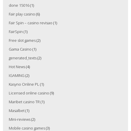
done 15016
(1)
Fair play casino
(6)
Fair Spin – casino revisao
(1)
FairSpin
(1)
Free slot games
(2)
Gama Casino
(1)
generated_texts
(2)
Hot News
(4)
IGAMING
(2)
Kasyno Online PL
(1)
Licensed online casino
(9)
Maribet casino TR
(1)
Masalbet
(1)
Mini-reviews
(2)
Mobile casino games
(3)