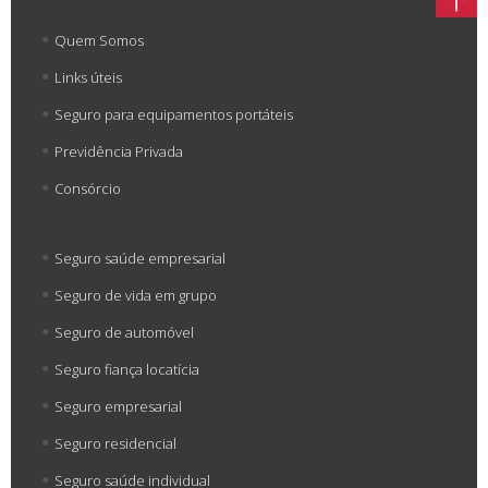
Quem Somos
Links úteis
Seguro para equipamentos portáteis
Previdência Privada
Consórcio
Seguro saúde empresarial
Seguro de vida em grupo
Seguro de automóvel
Seguro fiança locatícia
Seguro empresarial
Seguro residencial
Seguro saúde individual