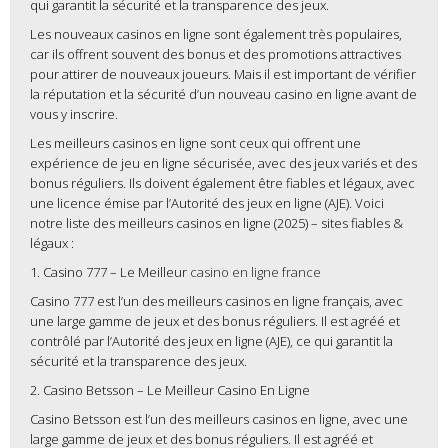
qui garantit la sécurité et la transparence des jeux.
Les nouveaux casinos en ligne sont également très populaires,
car ils offrent souvent des bonus et des promotions attractives
pour attirer de nouveaux joueurs. Mais il est important de vérifier
la réputation et la sécurité d’un nouveau casino en ligne avant de
vous y inscrire.
Les meilleurs casinos en ligne sont ceux qui offrent une
expérience de jeu en ligne sécurisée, avec des jeux variés et des
bonus réguliers. Ils doivent également être fiables et légaux, avec
une licence émise par l’Autorité des jeux en ligne (AJE). Voici
notre liste des meilleurs casinos en ligne (2025) – sites fiables &
légaux :
1. Casino 777 – Le Meilleur
casino en ligne france
Casino 777 est l’un des meilleurs casinos en ligne français, avec
une large gamme de jeux et des bonus réguliers. Il est agréé et
contrôlé par l’Autorité des jeux en ligne (AJE), ce qui garantit la
sécurité et la transparence des jeux.
2. Casino Betsson – Le Meilleur Casino En Ligne
Casino Betsson est l’un des meilleurs casinos en ligne, avec une
large gamme de jeux et des bonus réguliers. Il est agréé et