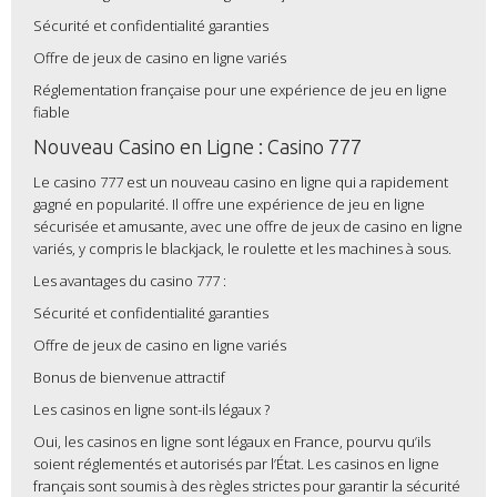
Sécurité et confidentialité garanties
Offre de jeux de casino en ligne variés
Réglementation française pour une expérience de jeu en ligne
fiable
Nouveau Casino en Ligne : Casino 777
Le casino 777 est un nouveau casino en ligne qui a rapidement
gagné en popularité. Il offre une expérience de jeu en ligne
sécurisée et amusante, avec une offre de jeux de casino en ligne
variés, y compris le blackjack, le roulette et les machines à sous.
Les avantages du casino 777 :
Sécurité et confidentialité garanties
Offre de jeux de casino en ligne variés
Bonus de bienvenue attractif
Les casinos en ligne sont-ils légaux ?
Oui, les casinos en ligne sont légaux en France, pourvu qu’ils
soient réglementés et autorisés par l’État. Les casinos en ligne
français sont soumis à des règles strictes pour garantir la sécurité