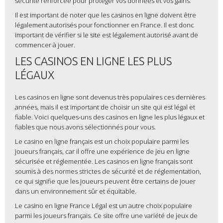
sécurité renforcée pour protéger vos données et vos gains.
Il est important de noter que les casinos en ligne doivent être
légalement autorisés pour fonctionner en France. Il est donc
important de vérifier si le site est légalement autorisé avant de
commencer à jouer.
LES CASINOS EN LIGNE LES PLUS
LÉGAUX
Les casinos en ligne sont devenus très populaires ces dernières
années, mais il est important de choisir un site qui est légal et
fiable. Voici quelques-uns des casinos en ligne les plus légaux et
fiables que nous avons sélectionnés pour vous.
Le casino en ligne français est un choix populaire parmi les
joueurs français, car il offre une expérience de jeu en ligne
sécurisée et réglementée. Les casinos en ligne français sont
soumis à des normes strictes de sécurité et de réglementation,
ce qui signifie que les joueurs peuvent être certains de jouer
dans un environnement sûr et équitable.
Le casino en ligne France Légal est un autre choix populaire
parmi les joueurs français. Ce site offre une variété de jeux de