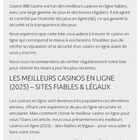
Casino 888 Casino est l’un des meilleurs casinos en ligne fiables,
avec une large gamme de jeux et des bonus réguliers. Il est agréé
et contrôlé par l’Autorité des jeux en ligne (AJE), ce qui garantit la
sécurité et la transparence des jeux.
Nous espérons que cette liste vous aidera à trouver le casino en
ligne qui correspond le mieux à vos besoins. N’oubliez pas de
vérifier la réputation et la sécurité d’un casino en ligne avant de
vous y inscrire.
Nous vous recommandons de vérifier régulièrement notre liste
pour obtenir les mises à jour les plus récentes.
LES MEILLEURS CASINOS EN LIGNE
(2025) – SITES FIABLES & LÉGAUX
Les casinos en ligne sont devenus très populaires ces dernières
années, offrant une expérience de jeu en ligne sécurisée et
amusante. Mais comment choisir le meilleur casino en ligne pour
vous ? Dans cet article, nous vous présenterons les meilleurs
casinos en ligne (2025) – sites fiables et légaux – pour vous aider à
faire votre choix.