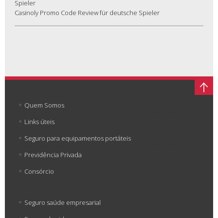
Spieler
Casinoly Promo Code Review für deutsche Spieler
Quem Somos
Links úteis
Seguro para equipamentos portáteis
Previdência Privada
Consórcio
Seguro saúde empresarial