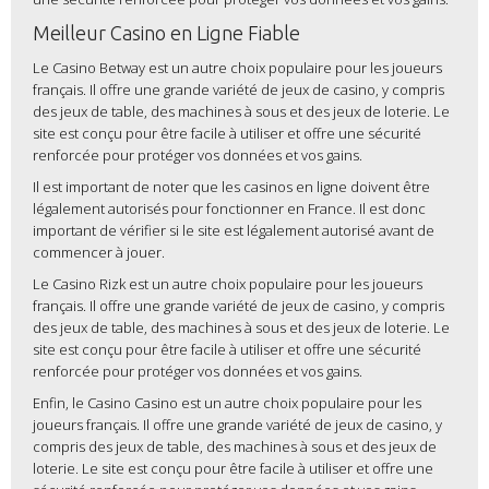
Meilleur Casino en Ligne Fiable
Le Casino Betway est un autre choix populaire pour les joueurs
français. Il offre une grande variété de jeux de casino, y compris
des jeux de table, des machines à sous et des jeux de loterie. Le
site est conçu pour être facile à utiliser et offre une sécurité
renforcée pour protéger vos données et vos gains.
Il est important de noter que les casinos en ligne doivent être
légalement autorisés pour fonctionner en France. Il est donc
important de vérifier si le site est légalement autorisé avant de
commencer à jouer.
Le Casino Rizk est un autre choix populaire pour les joueurs
français. Il offre une grande variété de jeux de casino, y compris
des jeux de table, des machines à sous et des jeux de loterie. Le
site est conçu pour être facile à utiliser et offre une sécurité
renforcée pour protéger vos données et vos gains.
Enfin, le Casino Casino est un autre choix populaire pour les
joueurs français. Il offre une grande variété de jeux de casino, y
compris des jeux de table, des machines à sous et des jeux de
loterie. Le site est conçu pour être facile à utiliser et offre une