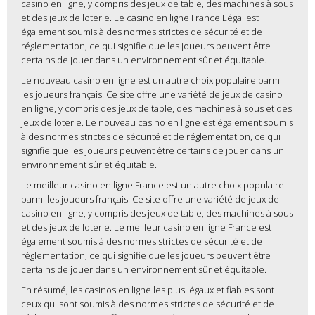
casino en ligne, y compris des jeux de table, des machines à sous
et des jeux de loterie. Le casino en ligne France Légal est
également soumis à des normes strictes de sécurité et de
réglementation, ce qui signifie que les joueurs peuvent être
certains de jouer dans un environnement sûr et équitable.
Le nouveau casino en ligne est un autre choix populaire parmi
les joueurs français. Ce site offre une variété de jeux de casino
en ligne, y compris des jeux de table, des machines à sous et des
jeux de loterie. Le nouveau casino en ligne est également soumis
à des normes strictes de sécurité et de réglementation, ce qui
signifie que les joueurs peuvent être certains de jouer dans un
environnement sûr et équitable.
Le meilleur casino en ligne France est un autre choix populaire
parmi les joueurs français. Ce site offre une variété de jeux de
casino en ligne, y compris des jeux de table, des machines à sous
et des jeux de loterie. Le meilleur casino en ligne France est
également soumis à des normes strictes de sécurité et de
réglementation, ce qui signifie que les joueurs peuvent être
certains de jouer dans un environnement sûr et équitable.
En résumé, les casinos en ligne les plus légaux et fiables sont
ceux qui sont soumis à des normes strictes de sécurité et de