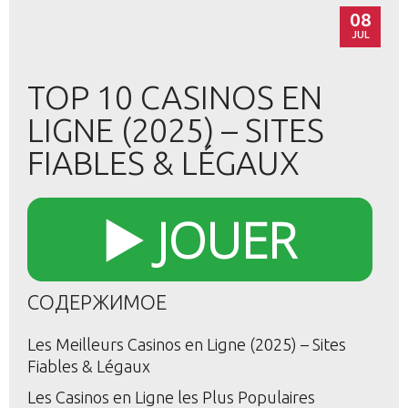
08
JUL
TOP 10 CASINOS EN
LIGNE (2025) – SITES
FIABLES & LÉGAUX
▶️ JOUER
СОДЕРЖИМОЕ
Les Meilleurs Casinos en Ligne (2025) – Sites
Fiables & Légaux
Les Casinos en Ligne les Plus Populaires