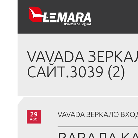
VAVADA ЗЕРК
САЙТ.3039 (2)
29
VAVADA ЗЕРКАЛО ВХО
AGO