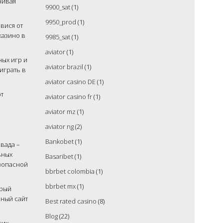
чивая
9900_sat
(1)
9950_prod
(1)
вися от
казино в
9985_sat
(1)
aviator
(1)
ных игр и
aviator brazil
(1)
играть в
aviator casino DE
(1)
от
aviator casino fr
(1)
aviator mz
(1)
aviator ng
(2)
Bankobet
(1)
вада –
ьных
Basaribet
(1)
езопасной
bbrbet colombia
(1)
bbrbet mx
(1)
орый
ьный сайт
Best rated casino
(8)
Blog
(22)