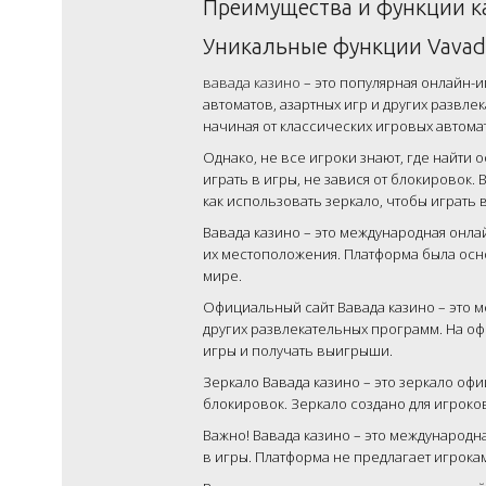
Преимущества и функции ка
Уникальные функции Vavad
вавада казино
– это популярная онлайн-и
автоматов, азартных игр и других развлек
начиная от классических игровых автом
Однако, не все игроки знают, где найти 
играть в игры, не завися от блокировок. 
как использовать зеркало, чтобы играть в
Вавада казино – это международная онлай
их местоположения. Платформа была основ
мире.
Официальный сайт Вавада казино – это ме
других развлекательных программ. На офи
игры и получать выигрыши.
Зеркало Вавада казино – это зеркало офи
блокировок. Зеркало создано для игроков
Важно! Вавада казино – это международна
в игры. Платформа не предлагает игрок