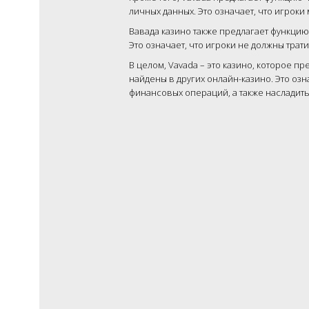
личных данных. Это означает, что игрок
Вавада казино также предлагает функцию 
Это означает, что игроки не должны тра
В целом, Vavada – это казино, которое п
найдены в других онлайн-казино. Это озн
финансовых операций, а также насладит