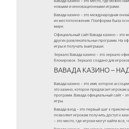
Вавада казино – это место, где можно най
новыми и инновационными играми.
Вавада казино – это международная онлай
их местоположения. Платформа была основ
мире.
Официальный сайт Вавада казино – это ме
других развлекательных программ. На офи
игры и получать выигрыши.
Зеркало Вавада казино – это зеркало офи
блокировок. Зеркало создано для игроков
ВАВАДА КАЗИНО – НА
Вавада казино – это имя, которое ассоц
это казино, которое предлагает игрокам 
программ. Вавада официальный сайт – это
игры.
Вавада вход – это первый шаг к приключ
позволяет игрокам получить доступ к ка
– это место, где игроки могут найти все,