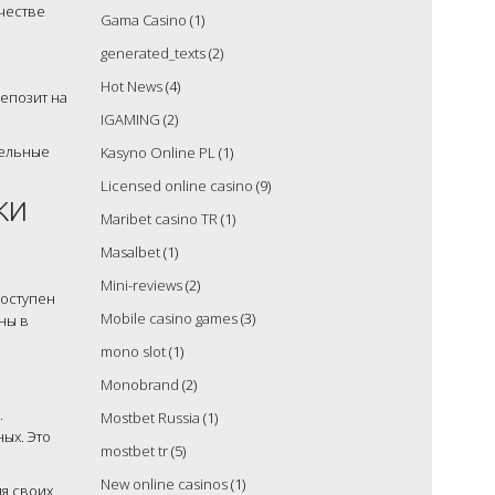
ачестве
Gama Casino
(1)
generated_texts
(2)
Hot News
(4)
депозит на
IGAMING
(2)
тельные
Kasyno Online PL
(1)
Licensed online casino
(9)
КИ
Maribet casino TR
(1)
Masalbet
(1)
Mini-reviews
(2)
доступен
Mobile casino games
(3)
ены в
mono slot
(1)
Monobrand
(2)
.
Mostbet Russia
(1)
ых. Это
mostbet tr
(5)
New online casinos
(1)
яя своих