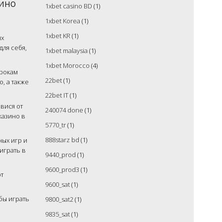
зино
1xbet casino BD
(1)
1xbet Korea
(1)
1xbet KR
(1)
ых
для себя,
1xbet malaysia
(1)
1xbet Morocco
(4)
грокам
22bet
(1)
, а также
22bet IT
(1)
вися от
240074 done
(1)
казино в
5770_tr
(1)
888starz bd
(1)
ных игр и
играть в
9440_prod
(1)
9600_prod3
(1)
от
9600_sat
(1)
бы играть
9800_sat2
(1)
9835_sat
(1)