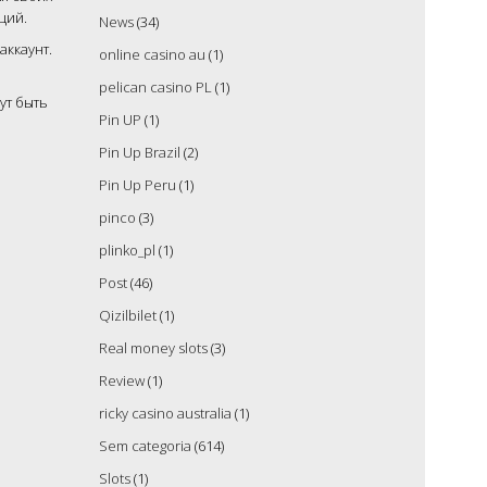
ций.
News
(34)
аккаунт.
online casino au
(1)
pelican casino PL
(1)
ут быть
Pin UP
(1)
Pin Up Brazil
(2)
Pin Up Peru
(1)
pinco
(3)
plinko_pl
(1)
Post
(46)
Qizilbilet
(1)
Real money slots
(3)
Review
(1)
ricky casino australia
(1)
Sem categoria
(614)
Slots
(1)