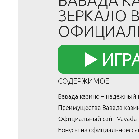
ВАВАДА КА
ЗЕРКАЛО 
ОФИЦИАЛ
▶️ ИГР
СОДЕРЖИМОЕ
Вавада казино – надежный 
Преимущества Вавада кази
Официальный сайт Vavada –
Бонусы на официальном са