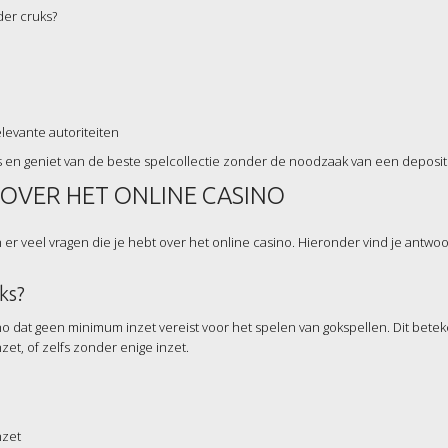
er cruks?
levante autoriteiten
s en geniet van de beste spelcollectie zonder de noodzaak van een deposit
OVER HET ONLINE CASINO
n er veel vragen die je hebt over het online casino. Hieronder vind je antw
ks?
no dat geen minimum inzet vereist voor het spelen van gokspellen. Dit betek
et, of zelfs zonder enige inzet.
nzet