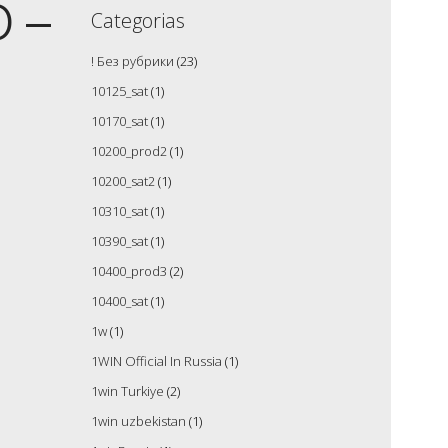
 –
Categorias
! Без рубрики
(23)
10125_sat
(1)
10170_sat
(1)
10200_prod2
(1)
10200_sat2
(1)
10310_sat
(1)
10390_sat
(1)
10400_prod3
(2)
10400_sat
(1)
1w
(1)
1WIN Official In Russia
(1)
1win Turkiye
(2)
1win uzbekistan
(1)