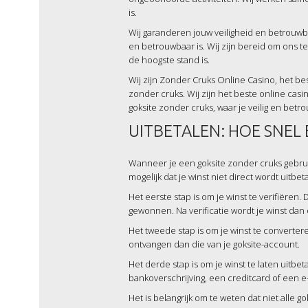
is.
Wij garanderen jouw veiligheid en betrouwbaa
en betrouwbaar is. Wij zijn bereid om ons te
de hoogste stand is.
Wij zijn Zonder Cruks Online Casino, het be
zonder cruks. Wij zijn het beste online casi
goksite zonder cruks, waar je veilig en betr
UITBETALEN: HOE SNEL E
Wanneer je een goksite zonder cruks gebruikt,
mogelijk dat je winst niet direct wordt uit
Het eerste stap is om je winst te verifiëren
gewonnen. Na verificatie wordt je winst dan
Het tweede stap is om je winst te converteren
ontvangen dan die van je goksite-account.
Het derde stap is om je winst te laten uitb
bankoverschrijving, een creditcard of een e-
Het is belangrijk om te weten dat niet alle