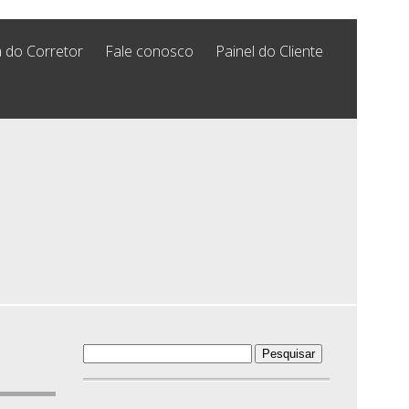
 do Corretor
Fale conosco
Painel do Cliente
Pesquisar
por: