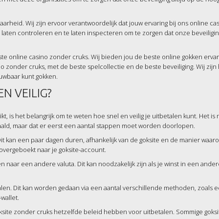
rheid. Wij zijn ervoor verantwoordelijk dat jouw ervaring bij ons online casi
 laten controleren en te laten inspecteren om te zorgen dat onze beveiliging
ste online casino zonder cruks. Wij bieden jou de beste online gokken ervar
no zonder cruks, met de beste spelcollectie en de beste beveiliging. Wij zijn
ouwbaar kunt gokken.
N VEILIG?
 is het belangrijk om te weten hoe snel en veilig je uitbetalen kunt. Het is 
betaald, maar dat er eerst een aantal stappen moet worden doorlopen.
. Dit kan een paar dagen duren, afhankelijk van de goksite en de manier waar
 overgeboekt naar je goksite-account.
 naar een andere valuta. Dit kan noodzakelijk zijn als je winst in een andere
etalen. Dit kan worden gedaan via een aantal verschillende methoden, zoals 
wallet.
 goksite zonder cruks hetzelfde beleid hebben voor uitbetalen. Sommige goks