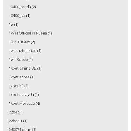
10400_prod3
(2)
10400_sat
(1)
1w
(1)
1WIN Official In Russia
(1)
1win Turkiye
(2)
1win uzbekistan
(1)
1winRussia
(1)
1xbet casino BD
(1)
1xbet Korea
(1)
1xbet KR
(1)
1xbet malaysia
(1)
1xbet Morocco
(4)
22bet
(1)
22bet IT
(1)
240074 done
(1)