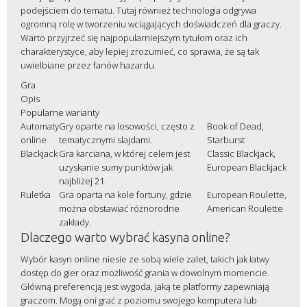
podejściem do tematu. Tutaj również technologia odgrywa
ogromną rolę w tworzeniu wciągających doświadczeń dla graczy.
Warto przyjrzeć się najpopularniejszym tytułom oraz ich
charakterystyce, aby lepiej zrozumieć, co sprawia, że są tak
uwielbiane przez fanów hazardu.
Gra
Opis
Popularne warianty
Automaty
Gry oparte na losowości, często z
Book of Dead,
online
tematycznymi slajdami.
Starburst
Blackjack
Gra karciana, w której celem jest
Classic Blackjack,
uzyskanie sumy punktów jak
European Blackjack
najbliżej 21.
Ruletka
Gra oparta na kole fortuny, gdzie
European Roulette,
można obstawiać różnorodne
American Roulette
zakłady.
Dlaczego warto wybrać kasyna online?
Wybór kasyn online niesie ze sobą wiele zalet, takich jak łatwy
dostęp do gier oraz możliwość grania w dowolnym momencie.
Główną preferencją jest wygoda, jaką te platformy zapewniają
graczom. Mogą oni grać z poziomu swojego komputera lub