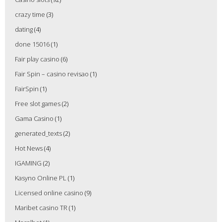
crazy time
(3)
dating
(4)
done 15016
(1)
Fair play casino
(6)
Fair Spin – casino revisao
(1)
FairSpin
(1)
Free slot games
(2)
Gama Casino
(1)
generated_texts
(2)
Hot News
(4)
IGAMING
(2)
Kasyno Online PL
(1)
Licensed online casino
(9)
Maribet casino TR
(1)