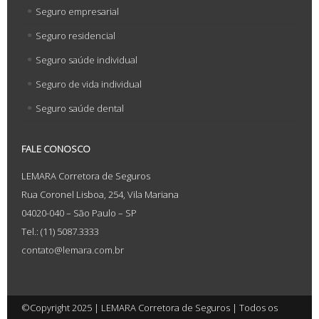
Seguro empresarial
Seguro residencial
Seguro saúde individual
Seguro de vida individual
Seguro saúde dental
FALE CONOSCO
LEMARA Corretora de Seguros
Rua Coronel Lisboa, 254, Vila Mariana
04020-040 – São Paulo – SP
Tel.: (11) 5087.3333
contato@lemara.com.br
©Copyright 2025 | LEMARA Corretora de Seguros | Todos os