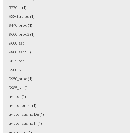
5770_tr
(1)
888starz bd
(1)
9440_prod
(1)
9600_prod3
(1)
9600_sat
(1)
9800_sat2
(1)
9835_sat
(1)
9900_sat
(1)
9950_prod
(1)
9985_sat
(1)
aviator
(1)
aviator brazil
(1)
aviator casino DE
(1)
aviator casino fr
(1)
aviator mz
(1)