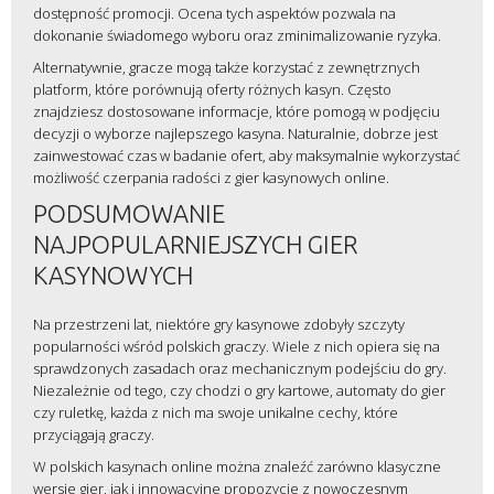
dostępność promocji. Ocena tych aspektów pozwala na
dokonanie świadomego wyboru oraz zminimalizowanie ryzyka.
Alternatywnie, gracze mogą także korzystać z zewnętrznych
platform, które porównują oferty różnych kasyn. Często
znajdziesz dostosowane informacje, które pomogą w podjęciu
decyzji o wyborze najlepszego kasyna. Naturalnie, dobrze jest
zainwestować czas w badanie ofert, aby maksymalnie wykorzystać
możliwość czerpania radości z gier kasynowych online.
PODSUMOWANIE
NAJPOPULARNIEJSZYCH GIER
KASYNOWYCH
Na przestrzeni lat, niektóre gry kasynowe zdobyły szczyty
popularności wśród polskich graczy. Wiele z nich opiera się na
sprawdzonych zasadach oraz mechanicznym podejściu do gry.
Niezależnie od tego, czy chodzi o gry kartowe, automaty do gier
czy ruletkę, każda z nich ma swoje unikalne cechy, które
przyciągają graczy.
W polskich kasynach online można znaleźć zarówno klasyczne
wersje gier, jak i innowacyjne propozycje z nowoczesnym