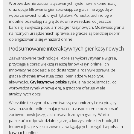
Wprowadzenie zautomatyzowanych systemów rekomendacji
oraz opcje filtrowania gier sprawiają, że gracz ma wygodę w
wyborze swoich ulubionych tytułów. Ponadto, technologie
mobilne pozwalają na grę dosłownie wszędzie, co jeszcze
bardziej zwiększa popularność gier kasynowych. Możliwość grania
na różnych urządzeniach sprawia, że gracze są bardziej skłonni
do angażowania się w hazard online.
Podsumowanie interaktywnych gier kasynowych
Zaawansowane technologie, które są wykorzystywane w grze,
przyciągają coraz większą rzeszę fanów kasyn online. Ich
innowacyjne podejście do dostarczania rozrywki sprawia, że
gracze chętniej inwestują czas i pieniądze w tego typu
aktywności.
Gry kasynowe polska
zyskują na popularności, co
wprowadza rynek w nową erę, a graczom oferuje wiele
atrakcyjnych opcji.
Wszystkie te czynniki razem tworzą dynamiczny i ekscytujący
świat hazardu online, mający na celu zaspokojenie oczekiwań
zarówno nowicjuszy, jak i doświadczonych graczy. Warto
pamiętać o odpowiedzialnej grze, a korzystanie z technologii i
innowacji staje się kluczowe dla wciągających przygód w polskich
kasynach online.