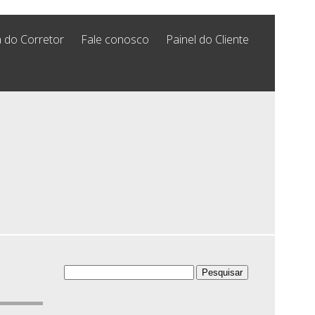
 do Corretor
Fale conosco
Painel do Cliente
Pesquisar
por: