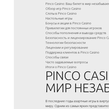
Pinco Casino: Ваш билет в мир незабыва
Обзор игр Pinco Casino
Слоты в Pinco Casino
Настольные игры
Бонусы и акции в Pinco Casino
Привилегии для постоянных игроков
Способы пополнения и вывода средств
Безопасность и лицензирование Pinco C
Технологии безопасности
Лицензии и регулирование
Поддержка клиентов в Pinco Casino
Способы связи
Часто задаваемые вопросы
Итоги о Pinco Casino
PINCO CAS
МИР НЕЗА
В последние годы азартные игры в вирт
миру. Одним из самых ярких представите