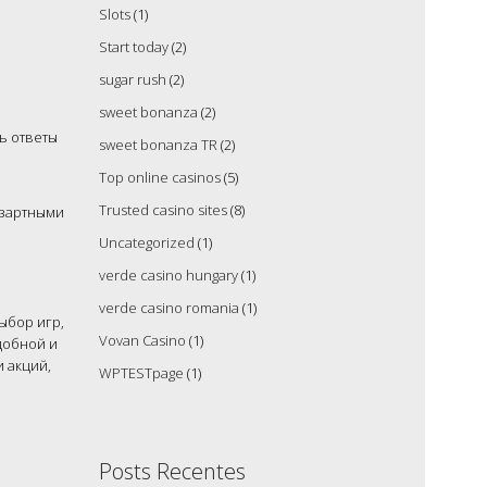
Slots
(1)
Start today
(2)
sugar rush
(2)
sweet bonanza
(2)
ь ответы
sweet bonanza TR
(2)
Top online casinos
(5)
Trusted casino sites
(8)
азартными
Uncategorized
(1)
verde casino hungary
(1)
verde casino romania
(1)
ыбор игр,
Vovan Casino
(1)
добной и
 акций,
WPTESTpage
(1)
Posts Recentes