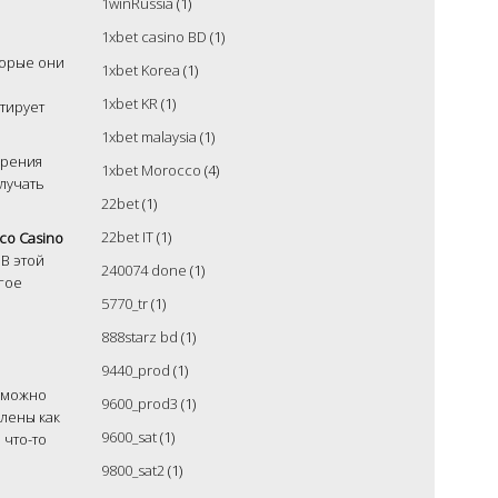
1winRussia
(1)
1xbet casino BD
(1)
торые они
1xbet Korea
(1)
1xbet KR
(1)
тирует
1xbet malaysia
(1)
щрения
1xbet Morocco
(4)
лучать
22bet
(1)
22bet IT
(1)
co Casino
В этой
240074 done
(1)
гое
5770_tr
(1)
888starz bd
(1)
9440_prod
(1)
ь можно
9600_prod3
(1)
лены как
9600_sat
(1)
 что-то
9800_sat2
(1)