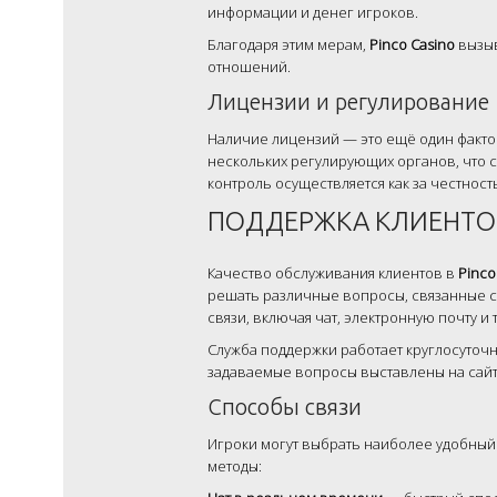
информации и денег игроков.
Благодаря этим мерам,
Pinco Casino
вызыв
отношений.
Лицензии и регулирование
Наличие лицензий — это ещё один факт
нескольких регулирующих органов, что св
контроль осуществляется как за честност
ПОДДЕРЖКА КЛИЕНТОВ
Качество обслуживания клиентов в
Pinco
решать различные вопросы, связанные с 
связи, включая чат, электронную почту и 
Служба поддержки работает круглосуточн
задаваемые вопросы выставлены на сайт
Способы связи
Игроки могут выбрать наиболее удобны
методы: