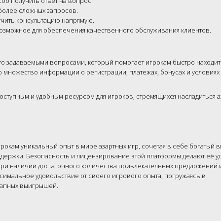
об получить ответ на вопрос.
более сложных запросов.
чить консультацию напрямую.
возможное для обеспечения качественного обслуживания клиентов.
сто задаваемыми вопросами, который помогает игрокам быстро находит
о множество информации о регистрации, платежах, бонусах и условиях
оступным и удобным ресурсом для игроков, стремящихся насладиться 
O
рокам уникальный опыт в мире азартных игр, сочетая в себе богатый в
держки. Безопасность и лицензирование этой платформы делают её у
ри наличии достаточного количества привлекательных предложений и
симальное удовольствие от своего игрового опыта, погружаясь в
запных выигрышей.