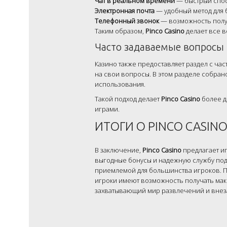
Чат в реальном времени
— быстрый спос
Электронная почта
— удобный метод для 
Телефонный звонок
— возможность полу
Таким образом,
Pinco Casino
делает все 
Часто задаваемые вопросы
Казино также предоставляет раздел с ча
на свои вопросы. В этом разделе собран
использования.
Такой подход делает
Pinco Casino
более д
играми.
ИТОГИ О PINCO CASIN
В заключение,
Pinco Casino
предлагает иг
выгодные бонусы и надежную службу под
приемлемой для большинства игроков. П
игроки имеют возможность получать мак
захватывающий мир развлечений и вне