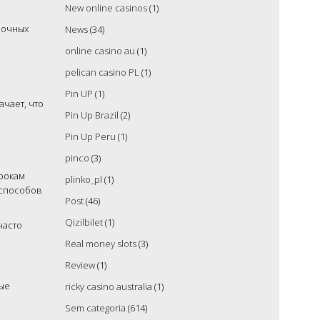
New online casinos
(1)
рочных
News
(34)
online casino au
(1)
pelican casino PL
(1)
Pin UP
(1)
ачает, что
Pin Up Brazil
(2)
Pin Up Peru
(1)
pinco
(3)
рокам
plinko_pl
(1)
 способов
Post
(46)
Qizilbilet
(1)
часто
Real money slots
(3)
Review
(1)
ые
ricky casino australia
(1)
Sem categoria
(614)