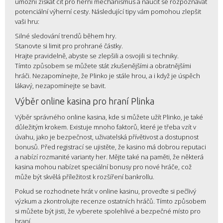
umožní získat cit pro herní mechanismus a naučit se rozpoznávat
potenciální výherní cesty. Následující tipy vám pomohou zlepšit
vaši hru:
Silné sledování trendů během hry.
Stanovte si limit pro prohrané částky.
Hrajte pravidelně, abyste se zlepšili a osvojili si techniky.
Tímto způsobem se můžete stát zkušenějšími a obratnějšími
hráči. Nezapomínejte, že Plinko je stále hrou, a i když je úspěch
lákavý, nezapomínejte se bavit.
Výběr online kasina pro hraní Plinka
Výběr správného online kasina, kde si můžete užít Plinko, je také
důležitým krokem. Existuje mnoho faktorů, které je třeba vzít v
úvahu, jako je bezpečnost, uživatelská přívětivost a dostupnost
bonusů. Před registrací se ujistěte, že kasino má dobrou reputaci
a nabízí rozmanité varianty her. Mějte také na paměti, že některá
kasina mohou nabízet speciální bonusy pro nové hráče, což
může být skvělá příležitost k rozšíření bankrollu.
Pokud se rozhodnete hrát v online kasinu, proveďte si pečlivý
výzkum a zkontrolujte recenze ostatních hráčů. Tímto způsobem
si můžete být jisti, že vyberete spolehlivé a bezpečné místo pro
hraní.