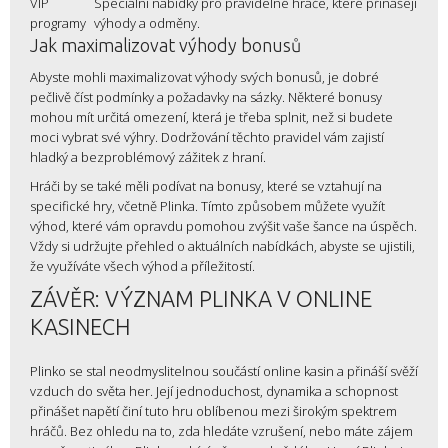
VIP
Speciální nabídky pro pravidelné hráče, které přinášejí
programy
výhody a odměny.
Jak maximalizovat výhody bonusů
Abyste mohli maximalizovat výhody svých bonusů, je dobré
pečlivě číst podmínky a požadavky na sázky. Některé bonusy
mohou mít určitá omezení, která je třeba splnit, než si budete
moci vybrat své výhry. Dodržování těchto pravidel vám zajistí
hladký a bezproblémový zážitek z hraní.
Hráči by se také měli podívat na bonusy, které se vztahují na
specifické hry, včetně Plinka. Tímto způsobem můžete využít
výhod, které vám opravdu pomohou zvýšit vaše šance na úspěch.
Vždy si udržujte přehled o aktuálních nabídkách, abyste se ujistili,
že využíváte všech výhod a příležitostí.
ZÁVĚR: VÝZNAM PLINKA V ONLINE
KASINECH
Plinko se stal neodmyslitelnou součástí online kasin a přináší svěží
vzduch do světa her. Její jednoduchost, dynamika a schopnost
přinášet napětí činí tuto hru oblíbenou mezi širokým spektrem
hráčů. Bez ohledu na to, zda hledáte vzrušení, nebo máte zájem