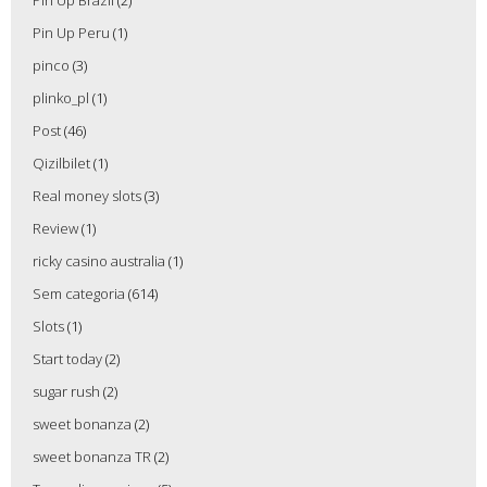
Pin Up Brazil
(2)
Pin Up Peru
(1)
pinco
(3)
plinko_pl
(1)
Post
(46)
Qizilbilet
(1)
Real money slots
(3)
Review
(1)
ricky casino australia
(1)
Sem categoria
(614)
Slots
(1)
Start today
(2)
sugar rush
(2)
sweet bonanza
(2)
sweet bonanza TR
(2)