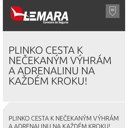
PLINKO CESTA K
NEČEKANÝM VÝHRÁM
A ADRENALINU NA
KAŽDÉM KROKU!
PLINKO CESTA K NEČEKANÝM VÝHRÁM
A ADRENALINU NA KAŽDÉM KROKU!