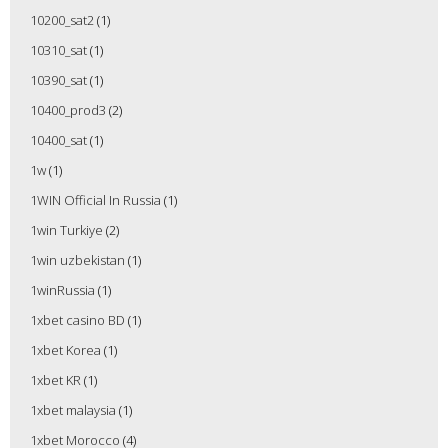
10200_sat2
(1)
10310_sat
(1)
10390_sat
(1)
10400_prod3
(2)
10400_sat
(1)
1w
(1)
1WIN Official In Russia
(1)
1win Turkiye
(2)
1win uzbekistan
(1)
1winRussia
(1)
1xbet casino BD
(1)
1xbet Korea
(1)
1xbet KR
(1)
1xbet malaysia
(1)
1xbet Morocco
(4)