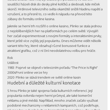
soutěžící házeli disk do desky plné kolíčků a sledovali, kde míček
skončí. Hrdinové televizního světa okamžitě snížili hladinu napětí a
vzrušení, a to přesně to, co vedlo k nápadu na převod této
zábavy do formátu online kasina.
Jakmile se herní trh rozšířil o online kasino, Plinko se stala jednou
z nejoblíbenějších her na platformách po celém světě. Vývojáři
her začali experimentovat s novými formáty a interaktivními prvky,
které ještě více zvýšily její popularitu. Dnes můžeme vidět několik
variant této hry, které obsahují různé bonusové funkce a
atraktivní grafiku, což z ní činí neodolatelnou volbu pro hráče.
Rok
Událost
1983
Poprvé se objevil v televizním pořadu “The Price Is Right”
2000s
První online verze hry
2020
Plinko se stává trendem ve světě online kasin
Hudební a důležité kulturní konotace
S hrou Plinko je také spojena řada kulturních referencí. Její
popularita ovlivnila nejen herní průmysl, ale také komerční
reklamu a jiné médiá. Například, mnoho značek začalo využívat
podobné mechanizmy v reklamních kampaních, což podtrhuje,