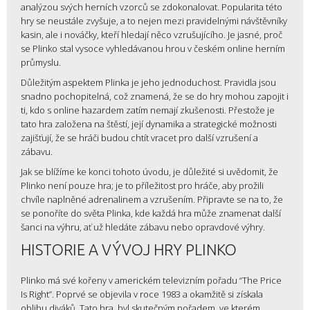
analýzou svých herních vzorců se zdokonalovat. Popularita této
hry se neustále zvyšuje, a to nejen mezi pravidelnými návštěvníky
kasin, ale i nováčky, kteří hledají něco vzrušujícího. Je jasné, proč
se Plinko stal vysoce vyhledávanou hrou v českém online herním
průmyslu.
Důležitým aspektem Plinka je jeho jednoduchost. Pravidla jsou
snadno pochopitelná, což znamená, že se do hry mohou zapojit i
ti, kdo s online hazardem zatím nemají zkušenosti. Přestože je
tato hra založena na štěstí, její dynamika a strategické možnosti
zajišťují, že se hráči budou chtít vracet pro další vzrušení a
zábavu.
Jak se blížíme ke konci tohoto úvodu, je důležité si uvědomit, že
Plinko není pouze hra; je to příležitost pro hráče, aby prožili
chvíle naplněné adrenalinem a vzrušením. Připravte se na to, že
se ponoříte do světa Plinka, kde každá hra může znamenat další
šanci na výhru, ať už hledáte zábavu nebo opravdové výhry.
HISTORIE A VÝVOJ HRY PLINKO
Plinko má své kořeny v americkém televizním pořadu “The Price
Is Right”. Poprvé se objevila v roce 1983 a okamžitě si získala
oblibu diváků. Tato hra, byl skutečným pořadem, ve kterém