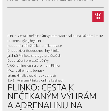
07
JUL
Plinko: Cesta k nečekaným výhrám a adrenalinu na každém kroku!
Historie a vývoj hry Plinko
Hudební a důležité kulturní konotace
Dnes a zítra: Budoucnost hry Plinko
Jak hrát Plinko a strategie pro úspěch
Doporučení pro začátečníky
Výběr online kasina pro hraní Plinka
Možnosti výher a bonusy
Jak maximalizovat výhody bonusů
Závěr: Význam Plinka v online kasinech
PLINKO: CESTA K
NEČEKANÝM VÝHRÁM
A ADRENALINU NA