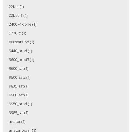
22bet
(1)
22bet IT
(1)
240074 done
(1)
5770_tr
(1)
888starz bd
(1)
9440_prod
(1)
9600_prod3
(1)
9600_sat
(1)
9800_sat2
(1)
9835_sat
(1)
9900_sat
(1)
9950_prod
(1)
9985_sat
(1)
aviator
(1)
aviator brazil
(1)