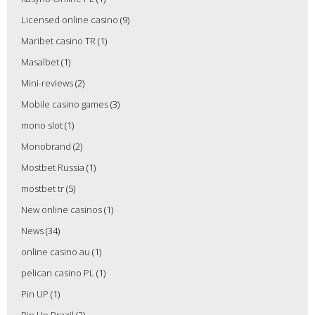
Licensed online casino
(9)
Maribet casino TR
(1)
Masalbet
(1)
Mini-reviews
(2)
Mobile casino games
(3)
mono slot
(1)
Monobrand
(2)
Mostbet Russia
(1)
mostbet tr
(5)
New online casinos
(1)
News
(34)
online casino au
(1)
pelican casino PL
(1)
Pin UP
(1)