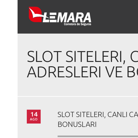
SLOT SITELERI,
ADRESLERI VE 
14
SLOT SITELERI, CANLI C
AGO
BONUSLARI