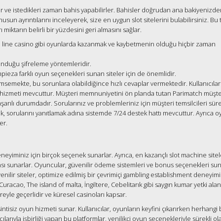
ir ve istedikleri zaman bahis yapabilirler. Bahisler doğrudan ana bakiyenizden
usun ayrıntılarını inceleyerek, size en uygun slot sitelerini bulabilirsiniz. Bu 
miktarın belirli bir yüzdesini geri almasını sağlar.
 on line casino gibi oyunlarda kazanmak ve kaybetmenin olduğu hiçbir zaman
 sunduğu şifreleme yöntemleridir.
mpieza farklı oyun seçenekleri sunan siteler için de önemlidir.
msemekte, bu sorunlara olabildiğince hızlı cevaplar vermektedir. Kullanıcılar
ta hizmeti mevcuttur. Müşteri memnuniyetini ön planda tutan Parimatch müşte
şarılı durumdadır. Sorularınız ve problemleriniz için müşteri temsilcileri sür
, sorularını yanıtlamak adına sistemde 7/24 destek hattı mevcuttur. Ayrıca 
er.
eyiminiz için birçok seçenek sunarlar. Ayrıca, en kazançlı slot machine site
ı sunarlar. Oyuncular, güvenilir ödeme sistemleri ve bonus seçenekleri su
üvenilir siteler, optimize edilmiş bir çevrimiçi gambling establishment deneyim
 Curacao, The island of malta, İngiltere, Cebelitarık gibi saygın kumar yetki ala
 süreyle geçerlidir ve küresel casinoları kapsar.
intisiz oyun hizmeti sunar. Kullanıcılar, oyunların keyfini çıkarırken herhangi 
cılarıyla işbirliği yapan bu platformlar, yenilikçi oyun seçenekleriyle sürekli o