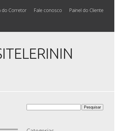
 do Corretor
Fale conosco
Painel do Cliente
SITELERININ
Pesquisar
por:
Categorias