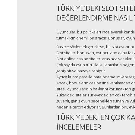
TÜRKIYE’DEKI SLOT SIT
DEĞERLENDIRME NASIL Y
Oyuncular, bu politikaları inceleyerek kendil
tutmak için önemli bir araçtır. Bonuslar, oyunc
Basitçe söylemek gerekirse, bir slot oyununun
Slot siteleri bonusları, oyuncuların daha fa
Slot online casino siteleri arasında yer ala
Çok sayıda oyun türü ile kullanıcıların beğe
geniş bir yelpazeye sahiptir.
Ayrıca kripto para ile para ödeme imkanı sağl
Ancak, bonusların cazibesine kapılmadan önce
sitesi, oyuncularının haklarını korumak için g
Yukarıdaki siteler Türkiye’deki en çok tercih 
güvenli, geniş oyun seçenekleri sunan ve yüks
nedenle tercih ediyorlar. Bunlardan biri, e
TÜRKIYEDEKI EN ÇOK KA
İNCELEMELER