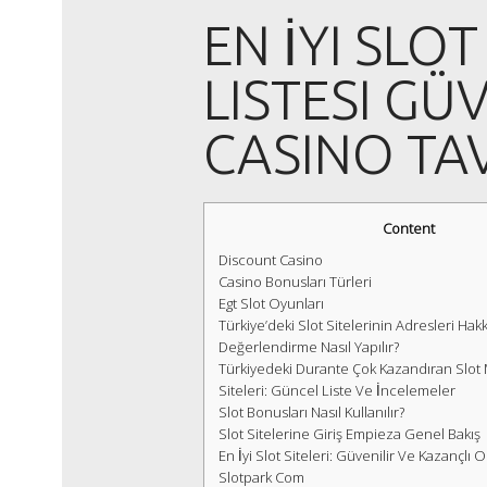
EN İYI SLO
LISTESI GÜ
CASINO TAV
Content
Discount Casino
Casino Bonusları Türleri
Egt Slot Oyunları
Türkiye’deki Slot Sitelerinin Adresleri Ha
Değerlendirme Nasıl Yapılır?
Türkiyedeki Durante Çok Kazandıran Slo
Siteleri: Güncel Liste Ve İncelemeler
Slot Bonusları Nasıl Kullanılır?
Slot Sitelerine Giriş Empieza Genel Bakış
En İyi Slot Siteleri: Güvenilir Ve Kazançlı O
Slotpark Com