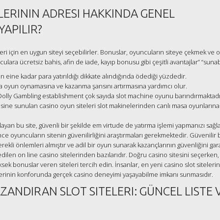
ELERININ ADRESI HAKKINDA GENEL
APILIR?
eri için en uygun siteyi seçebilirler. Bonuslar, oyuncuların siteye çekmek ve o
ulara ücretsiz bahis, afin de iade, kayıp bonusu gibi çeşitli avantajlar” “sunabi
 eine kadar para yatırıldığı dikkate alındığında ödediği yüzdedir.
zla oyun oynamasına ve kazanma şansını artırmasına yardımcı olur.
n Dolly Gambling establishment çok sayıda slot machine oyunu barındırmaktadı
nisine sunulan casino oyun siteleri slot makinelerinden canlı masa oyunlarına
ayan bu site, güvenli bir şekilde em virtude de yatırma işlemi yapmanızı sağla
 oyuncuların sitenin güvenilirliğini araştırmaları gerekmektedir. Güvenilir 
erekli önlemleri almıştır ve adil bir oyun sunarak kazançlarının güvenliğini gar
edilen on line casino sitelerinden bazılarıdır. Doğru casino sitesini seçerken, l
ek bonuslar veren siteleri tercih edin. İnsanlar, en yeni casino slot sitelerin
vlerinin konforunda gerçek casino deneyimi yaşayabilme imkanı sunmasıdır.
ZANDIRAN SLOT SITELERI: GÜNCEL LISTE 