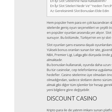
En İyi Slot Sitelerine Nasıl Katılabilirim?
En İyi Slot Siteleri Nedir Ve” “neden Terci
Az Gereksinimli Slot Bonusları Elde Edin
Hem popüler hem para en çok kazandıran slot 
sitelerde geniş oyun seçenekleri ve çeşitli 
en popüler oyunları arasında yer alıyor. Slo
sunuyor. Bu bölümde, Türkiye’nin en iyi slot 
Slot oyunları şans esasına dayalı oyunlardan
Yüksek bonus oranları sunan bir site, güvenilir
NBA, Premier Ligi, Laliga gibi dünyada önde 
almaktadır.
Bu bonusları kullanarak, oyunda daha uzun sür
Bu tür casinolar, cep telefonlarına uygulam
hedefler. Casino sitelerine üye olmadan önce,
olmadığından, sadece slotların demo sürümle
almak gibi diğer tüm işlemler bir hesap gerekt
yeni bilgilere göre değişebilir.
DISCOUNT CASINO
Kripto para ile de yatırım imkanı sunan platfor