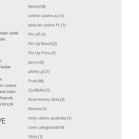
News
(34)
online casino au
(1)
pelican casino PL
(1)
nları sadık
Pin UP
(1)
lir.
Pin Up Brazil
(2)
Pin Up Peru
(1)
r.
pinco
(3)
 kadar
plinko_pl
(1)
r.
Post
(46)
bir casino
Qizilbilet
(1)
anti eder.
isanslı,
Real money slots
(3)
i birçok
Review
(1)
ricky casino australia
(1)
VE
Sem categoria
(614)
Slots
(1)