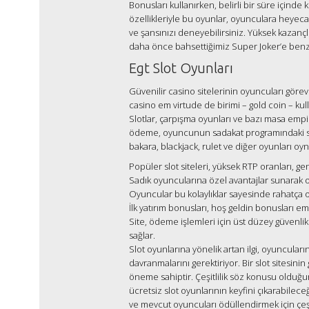
Bonusları kullanırken, belirli bir süre içinde 
özellikleriyle bu oyunlar, oyunculara heyecan
ve şansınızı deneyebilirsiniz. Yüksek kazançlı
daha önce bahsettiğimiz Super Joker’e benz
Egt Slot Oyunları
Güvenilir casino sitelerinin oyuncuları gör
casino em virtude de birimi – gold coin – kull
Slotlar, çarpışma oyunları ve bazı masa empi
ödeme, oyuncunun sadakat programındaki stat
bakara, blackjack, rulet ve diğer oyunları oy
Popüler slot siteleri, yüksek RTP oranları, ge
Sadık oyuncularına özel avantajlar sunarak o
Oyuncular bu kolaylıklar sayesinde rahatça oy
İlk yatırım bonusları, hoş geldin bonusları e
Site, ödeme işlemleri için üst düzey güvenlik
sağlar.
Slot oyunlarına yönelik artan ilgi, oyuncuları
davranmalarını gerektiriyor. Bir slot sitesinin
öneme sahiptir. Çeşitlilik söz konusu olduğ
ücretsiz slot oyunlarının keyfini çıkarabileceğ
ve mevcut oyuncuları ödüllendirmek için çeşi