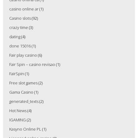
casino online ar
(1)
Casino slots
(92)
crazy time
(3)
dating
(4)
done 15016
(1)
Fair play casino
(6)
Fair Spin – casino revisao
(1)
FairSpin
(1)
Free slot games
(2)
Gama Casino
(1)
generated_texts
(2)
Hot News
(4)
IGAMING
(2)
Kasyno Online PL
(1)