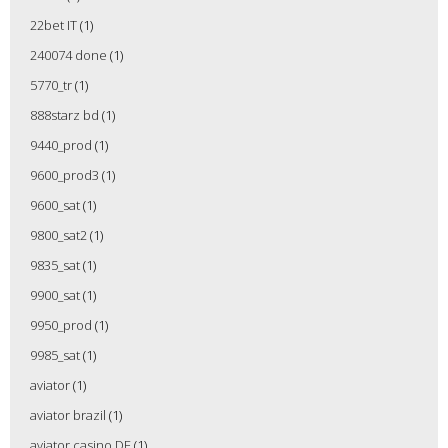
22bet IT
(1)
240074 done
(1)
5770_tr
(1)
888starz bd
(1)
9440_prod
(1)
9600_prod3
(1)
9600_sat
(1)
9800_sat2
(1)
9835_sat
(1)
9900_sat
(1)
9950_prod
(1)
9985_sat
(1)
aviator
(1)
aviator brazil
(1)
aviator casino DE
(1)