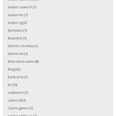
aviator casino fr
(1)
aviator mz
(1)
aviator ng
(2)
Bankobet
(1)
Basaribet
(1)
bbrbet colombia
(1)
bbrbet mx
(1)
Best rated casino
(8)
Blog
(22)
book of ra
(1)
br
(10)
casibom tr
(1)
casino
(361)
Casino games
(1)
casino onlina ca
(1)