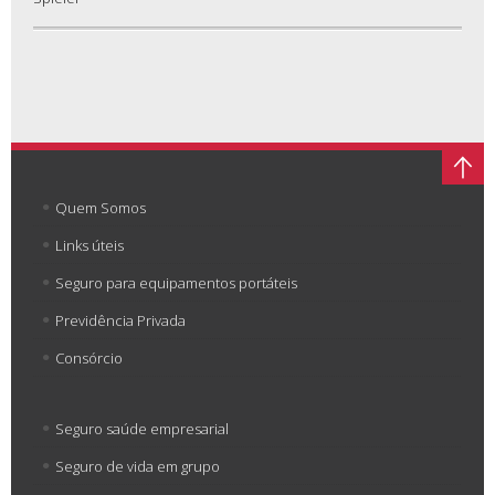
Quem Somos
Links úteis
Seguro para equipamentos portáteis
Previdência Privada
Consórcio
Seguro saúde empresarial
Seguro de vida em grupo