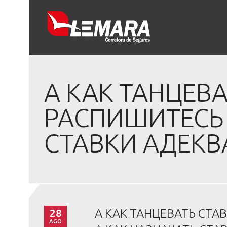
А КАК ТАНЦЕВ
РАСПИШИТЕСЬ 
СТАВКИ АДЕКВ
28
А КАК ТАНЦЕВАТЬ СТ
AGO