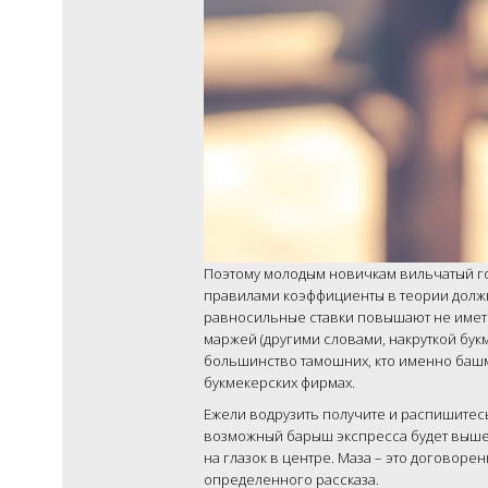
Поэтому молодым новичкам вильчатый го
правилами коэффициенты в теории должны
равносильные ставки повышают не иметь а
маржей (другими словами, накруткой букм
большинство тамошних, кто именно башм
букмекерских фирмах.
Ежели водрузить получите и распишитесь 
возможный барыш экспресса будет выше.
на глазок в центре. Маза – это договор
определенного рассказа.