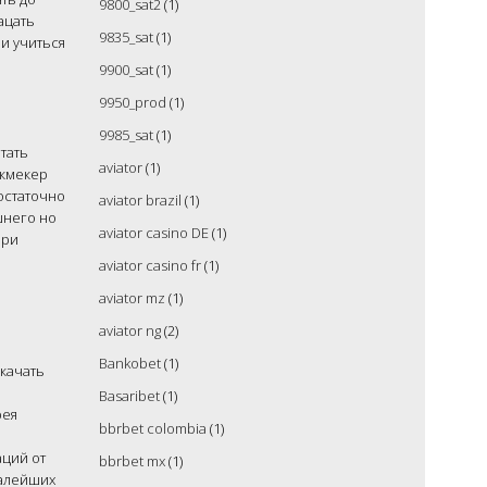
9800_sat2
(1)
ацать
9835_sat
(1)
и учиться
9900_sat
(1)
9950_prod
(1)
9985_sat
(1)
тать
aviator
(1)
укмекер
остаточно
aviator brazil
(1)
шнего но
aviator casino DE
(1)
при
aviator casino fr
(1)
aviator mz
(1)
aviator ng
(2)
Bankobet
(1)
Basaribet
(1)
рея
bbrbet colombia
(1)
аций от
bbrbet mx
(1)
малейших