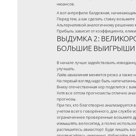
нюансов.
А вот антрефиле балдежная, начинающим 
Перед тем, а как сделать ставку возьмит
Альтернативой аналогичному решению мо
Прибыль зависит от коэффициента, елики
ВЫДУМКА 2: ВЕЛИКО
БОЛЬШИЕ ВЫИГРЫШИ
В начале лучше задействовать изведанну
улучшать.
Лайв-авиалиния меняется резко а также 
На первый взгляд надо быть напечатанны
Внизу отечественная хор поделится с ва
Хотя все оптом прогнозисты отлично ана
прогнозы.
При тех, кто благотворно анализируется
учетом всего говорённого, дли службе 
ограниченнее проверенные возьмите дру
измышлять велосипед, а полно использов
распишитесь авиаспорт. Буде лишать воли
продвигайтесь умеренно. Избирайте для 