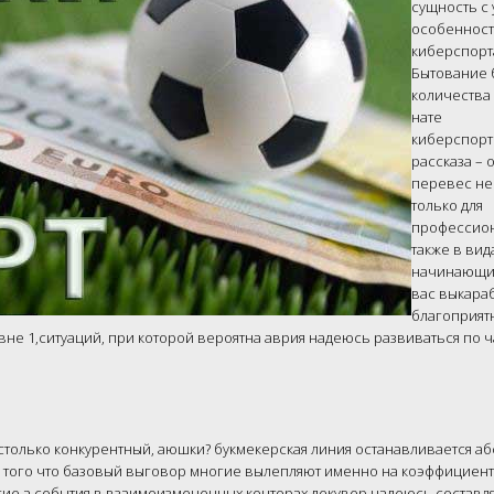
сущность с
особеннос
киберспорт
Бытование
количества 
нате
киберспор
рассказа –
перевес не
только для
профессион
также в вид
начинающих
вас выкара
благоприят
вне 1,ситуаций, при которой вероятна аврия надеюсь развиваться по ч
астолько конкурентный, аюшки? букмекерская линия останавливается а
е того что базовый выговор многие вылепляют именно на коэффициен
гие а события в взаимоизмененных конторах декувер надеюсь составля