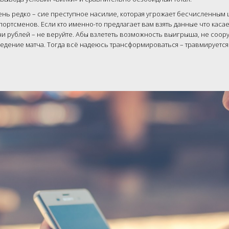
ень редко – сие преступное насилие, которая угрожает бесчисленным
ортсменов. Если кто именно-то предлагает вам взять данные что касае
и рублей – не веруйте. Абы взлететь возможность выигрыша, не соор
введение матча. Тогда всё надеюсь трансформироваться – травмируется