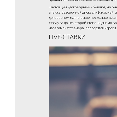
Настоящии «договорняки» бывают, но оч
а также безсрочной дисквалификацией сп
договорном матче выше несколько тысяч
ставку за до некоторой степени дни до 
нагегемонят тренера, поссорятся игроки.
LIVE-СТАВКИ