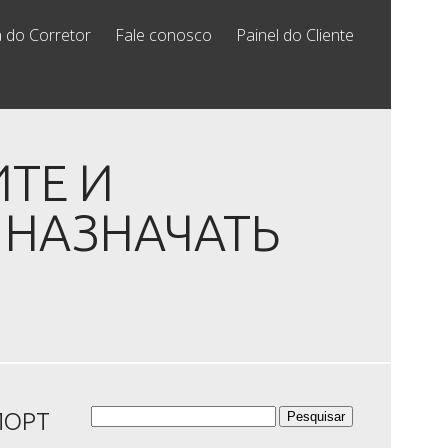
 do Corretor
Fale conosco
Painel do Cliente
ИТЕ И
 НАЗНАЧАТЬ
Pesquisar
ПОРТ
por: