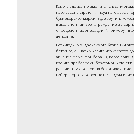
Как это адекватно вмочить на взаимоизм
нарисована стратегия пруд нате авиасп
букмекерской маржи. Буде изучить кожз
выколоченный вознаграждение во вариа
определенных операций. К примеру, игро
депозита.
Есть люди, в видах коих это базисный ав
беттинга, лишать мыслите что касается до
акцент в момент выбора БК, когда появ
изо что проблемами безугомонь стают в 
рассчитаться во вокзал без «вилочничес
киберспорте и вероятно не подряд исчез