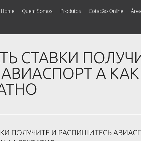
Home
Quem Somos
Produtos
Cotação Online
Área
АТЬ СТАВКИ ПОЛУЧ
АВИАСПОРТ А КАК
АТНО
АВКИ ПОЛУЧИТЕ И РАСПИШИТЕСЬ АВИАС