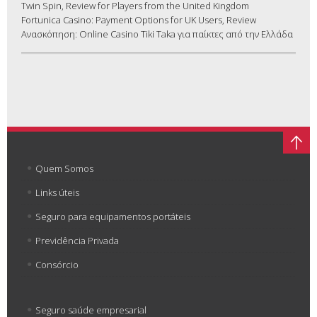
Twin Spin, Review for Players from the United Kingdom
Fortunica Casino: Payment Options for UK Users, Review
Ανασκόπηση: Online Casino Tiki Taka για παίκτες από την Ελλάδα
Quem Somos
Links úteis
Seguro para equipamentos portáteis
Previdência Privada
Consórcio
Seguro saúde empresarial