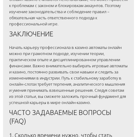
к проблемам с законом и блокировкам аккаунтов. Поэтому
изучение законодательства и соблюдение правил –
обязательная часть ответственного подхода к
профессиональной игре.
ЗАКЛЮЧЕНИЕ
Начать карьеру профессионала в казино автоматы онлайн
можно при грамотном подходе, изучении теории,
практическом опыте и дисциплинированном управлении
финансами. Важно внимательно выбирать игровые автоматы
и казино, постоянно развивать свои навыки и следить за
изменениями в индустрии. Путь к стабильному заработку в
онлайн-слотах требует терпения, аналитического мышления
и умения принимать взвешенные решения. Следуя советам
из этой статьи, вы сможете заложить прочный фундамент для
успешной карьеры в мире онлайн-казино.
ЧАСТО ЗАДАВАЕМЫЕ ВОПРОСЫ
(FAQ)
1. Сколько времени нужно, чтобы стать