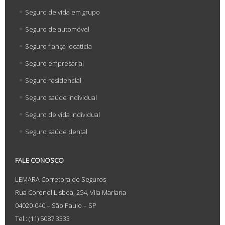
Seguro de vida em grupo
Seguro de automóvel
Seguro fiança locatícia
Seguro empresarial
Seguro residencial
Seguro saúde individual
Seguro de vida individual
Seguro saúde dental
FALE CONOSCO
LEMARA Corretora de Seguros
Rua Coronel Lisboa, 254, Vila Mariana
04020-040 – São Paulo – SP
Tel.: (11) 5087.3333