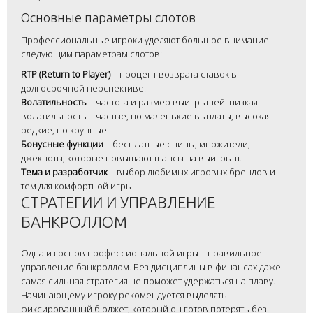
Основные параметры слотов
Профессиональные игроки уделяют большое внимание
следующим параметрам слотов:
RTP (Return to Player)
– процент возврата ставок в
долгосрочной перспективе.
Волатильность
– частота и размер выигрышей: низкая
волатильность – частые, но маленькие выплаты, высокая –
редкие, но крупные.
Бонусные функции
– бесплатные спины, множители,
джекпоты, которые повышают шансы на выигрыш.
Тема и разработчик
– выбор любимых игровых брендов и
тем для комфортной игры.
СТРАТЕГИИ И УПРАВЛЕНИЕ
БАНКРОЛЛОМ
Одна из основ профессиональной игры – правильное
управление банкроллом. Без дисциплины в финансах даже
самая сильная стратегия не поможет удержаться на плаву.
Начинающему игроку рекомендуется выделять
фиксированный бюджет, который он готов потерять без