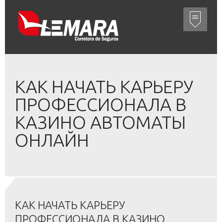
КАК НАЧАТЬ КАРЬЕРУ
ПРОФЕССИОНАЛА В
КАЗИНО АВТОМАТЫ
ОНЛАЙН
КАК НАЧАТЬ КАРЬЕРУ
ПРОФЕССИОНАЛА В КАЗИНО