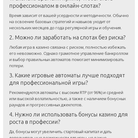
профессионалом в онлайн-слотах?
Время зависит от вашей усердности и методичности. Обычно
на освоение базовых стратегий и навыков уходит от
нескольких месяцев до года регулярной игры и обучения.
2. Можно ли заработать на слотах без риска?
Любая игра в казино связана с риском, полностью избежать
его невозможно. Однако грамотное управление банкроллом
и выбор правильных автоматов помогает минимизировать
потери.
3. Какие игровые автоматы лучше подходят
для профессиональной игры?
Рекомендуются автоматы с высоким RTP (от 96%) и средней
или высокой волатильностью, а также с наличием бонусных
раундов и прогрессивных джекпотов.
4. Нужно ли использовать бонусы казино для
роста в профессии?
Да, бонусы могут увеличить стартовый капитал и дать
дополнительные возможности для игры, но важно