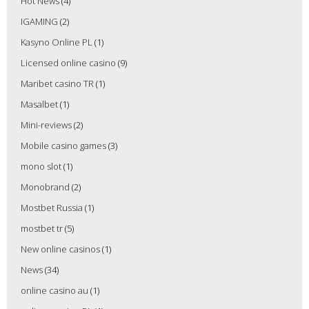
Hot News
(4)
IGAMING
(2)
Kasyno Online PL
(1)
Licensed online casino
(9)
Maribet casino TR
(1)
Masalbet
(1)
Mini-reviews
(2)
Mobile casino games
(3)
mono slot
(1)
Monobrand
(2)
Mostbet Russia
(1)
mostbet tr
(5)
New online casinos
(1)
News
(34)
online casino au
(1)