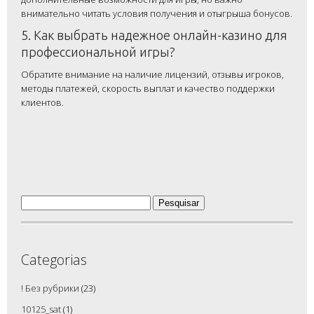
внимательно читать условия получения и отыгрыша бонусов.
5. Как выбрать надежное онлайн-казино для
профессиональной игры?
Обратите внимание на наличие лицензий, отзывы игроков,
методы платежей, скорость выплат и качество поддержки
клиентов.
Pesquisar
por:
Categorias
! Без рубрики
(23)
10125_sat
(1)