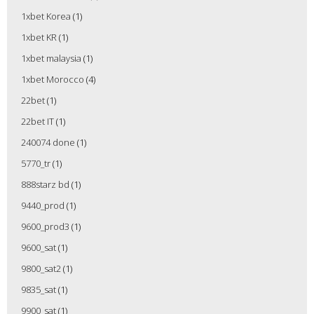
1xbet Korea
(1)
1xbet KR
(1)
1xbet malaysia
(1)
1xbet Morocco
(4)
22bet
(1)
22bet IT
(1)
240074 done
(1)
5770_tr
(1)
888starz bd
(1)
9440_prod
(1)
9600_prod3
(1)
9600_sat
(1)
9800_sat2
(1)
9835_sat
(1)
9900_sat
(1)