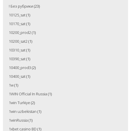
! Без рубрики
(23)
10125_sat
(1)
10170_sat
(1)
10200_prod2
(1)
10200_sat2
(1)
10310_sat
(1)
10390_sat
(1)
10400_prod3
(2)
10400_sat
(1)
1w
(1)
1WIN Official In Russia
(1)
1win Turkiye
(2)
1win uzbekistan
(1)
1winRussia
(1)
1xbet casino BD
(1)