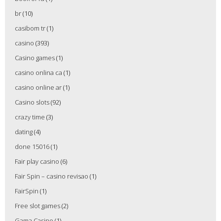
br
(10)
casibom tr
(1)
casino
(393)
Casino games
(1)
casino onlina ca
(1)
casino online ar
(1)
Casino slots
(92)
crazy time
(3)
dating
(4)
done 15016
(1)
Fair play casino
(6)
Fair Spin – casino revisao
(1)
FairSpin
(1)
Free slot games
(2)
Gama Casino
(1)