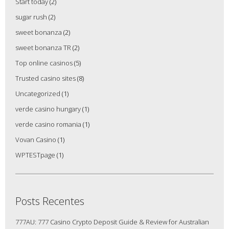
Start today
(2)
sugar rush
(2)
sweet bonanza
(2)
sweet bonanza TR
(2)
Top online casinos
(5)
Trusted casino sites
(8)
Uncategorized
(1)
verde casino hungary
(1)
verde casino romania
(1)
Vovan Casino
(1)
WPTESTpage
(1)
Posts Recentes
777AU: 777 Casino Crypto Deposit Guide & Review for Australian