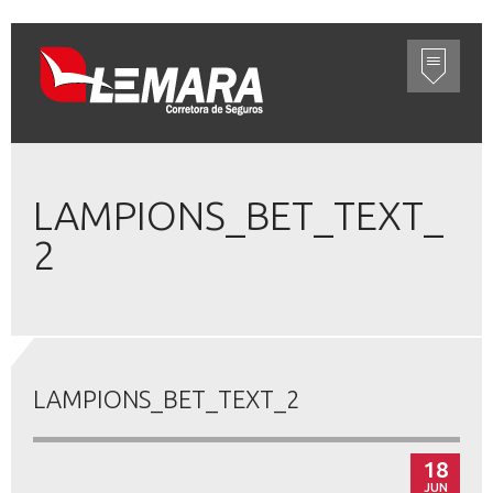
LAMPIONS_BET_TEXT_
2
LAMPIONS_BET_TEXT_2
18
JUN