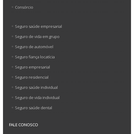
Consórcio
Seguro saúde empresarial
Seguro de vida em grupo
Seguro de automóvel
Seguro fiança locatícia
Seguro empresarial
Seguro residencial
Seguro saúde individual
Seguro de vida individual
Seguro saúde dental
FALE CONOSCO