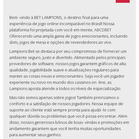
Bem -vindo à BET LAMPIONS, o destino final para uma
experiência de jogo online incomparável no Brasil! Nossa
plataforma foi projetada com você em mente,
ABCDBET
Oferecendo uma ampla gama de jogos emocionantes, incluindo
slots, jogos de mesa e opções de revendedores ao vivo.
Lampions Bet se destaca por seu compromisso de fornecer um
ambiente seguro, justo e divertido. Alimentado pelos principais
provedores de software, nossos jogos garantem gráficos de alta
qualidade, jogabilidade suave e atualizações regulares para
manter as coisas novas e emocionantes. Seja você um jogador
experiente ou novo no mundo dos cassinos on -line, as
Lampions aposta atende a todos os níveis de especialização.
Mas não somos apenas sobre jogos! Também priorizamos o
conforto e a satisfação de nossos jogadores. Nossa equipe de
suporte ao cliente está sempre pronta para ajudá -lo com
qualquer dúvida ou problemas que você possa encontrar. Além
disso, nossos generosos bônus de boas -vindas e promoções em
andamento garantem que você tenha muitas oportunidades
para aumentar seus ganhos.