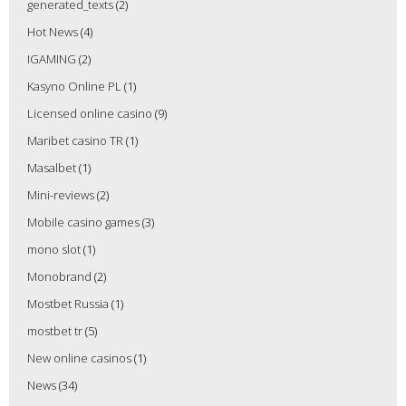
generated_texts
(2)
Hot News
(4)
IGAMING
(2)
Kasyno Online PL
(1)
Licensed online casino
(9)
Maribet casino TR
(1)
Masalbet
(1)
Mini-reviews
(2)
Mobile casino games
(3)
mono slot
(1)
Monobrand
(2)
Mostbet Russia
(1)
mostbet tr
(5)
New online casinos
(1)
News
(34)