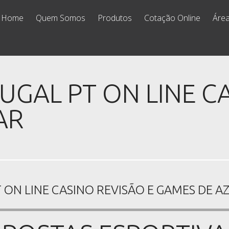
Home
Quem Somos
Produtos
Cotação Online
Área
GAL PT ON LINE C
AR
ON LINE CASINO REVISÃO E GAMES DE A