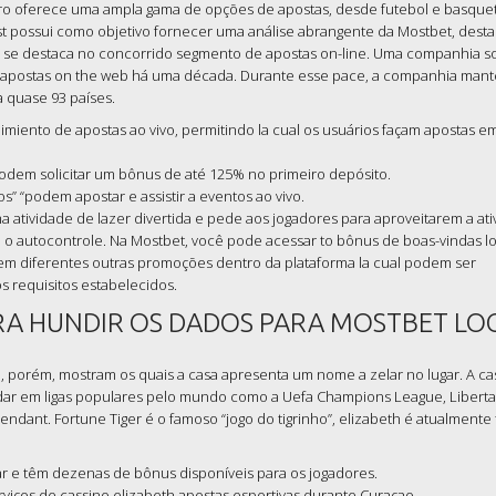
ileiro oferece uma ampla gama de opções de apostas, desde futebol e basque
ost possui como objetivo fornecer uma análise abrangente da Mostbet, des
la se destaca no concorrido segmento de apostas on-line. Uma companhia s
e apostas on the web há uma década. Durante esse pace, a companhia man
 quase 93 países.
ento de apostas ao vivo, permitindo la cual os usuários façam apostas em
odem solicitar um bônus de até 125% no primeiro depósito.
s” “podem apostar e assistir a eventos ao vivo.
 atividade de lazer divertida e pede aos jogadores para aproveitarem a at
o autocontrole. Na Mostbet, você pode acessar to bônus de boas-vindas l
tem diferentes outras promoções dentro da plataforma la cual podem ser
s requisitos estabelecidos.
A HUNDIR OS DADOS PARA MOSTBET LO
 porém, mostram os quais a casa apresenta um nome a zelar no lugar. A ca
ar em ligas populares pelo mundo como a Uefa Champions League, Liberta
dant. Fortune Tiger é o famoso “jogo do tigrinho”, elizabeth é atualmente t
gar e têm dezenas de bônus disponíveis para os jogadores.
rviços de cassino elizabeth apostas esportivas durante Curaçao.