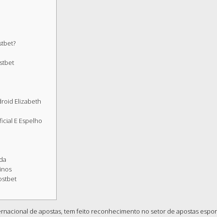
tbet?
stbet
droid Elizabeth
ficial E Espelho
ida
inos
ostbet
rnacional de apostas, tem feito reconhecimento no setor de apostas espor