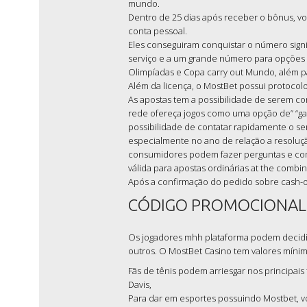
mundo.
Dentro de 25 dias após receber o bônus, vo
conta pessoal.
Eles conseguiram conquistar o número signi
serviço e a um grande número para opções 
Olimpíadas e Copa carry out Mundo, além pa
Além da licença, o MostBet possui protocolo
As apostas tem a possibilidade de serem 
rede ofereça jogos como uma opção de” “gam
possibilidade de contatar rapidamente o se
especialmente no ano de relação a resoluç
consumidores podem fazer perguntas e comp
válida para apostas ordinárias at the comb
Após a confirmação do pedido sobre cash-o
CÓDIGO PROMOCIONAL
Os jogadores mhh plataforma podem decidir 
outros. O MostBet Casino tem valores míni
Fãs de tênis podem arriesgar nos principai
Davis,
Para dar em esportes possuindo Mostbet, vo