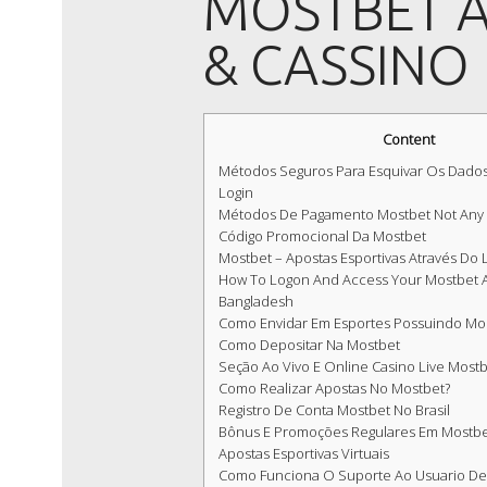
MOSTBET A
& CASSINO
Content
Métodos Seguros Para Esquivar Os Dados
Login
Métodos De Pagamento Mostbet Not Any B
Código Promocional Da Mostbet
Mostbet – Apostas Esportivas Através Do
How To Logon And Access Your Mostbet A
Bangladesh
Como Envidar Em Esportes Possuindo Mo
Como Depositar Na Mostbet
Seção Ao Vivo E Online Casino Live Most
Como Realizar Apostas No Mostbet?
Registro De Conta Mostbet No Brasil
Bônus E Promoções Regulares Em Mostb
Apostas Esportivas Virtuais
Como Funciona O Suporte Ao Usuario De