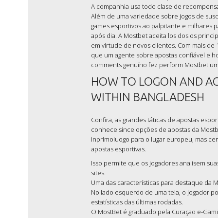
A companhia usa todo clase de recompensa a
Além de uma variedade sobre jogos de susc
games esportivos ao palpitante e milhares p
após dia. A Mostbet aceita los dos os prin
em virtude de novos clientes. Com mais de 
que um agente sobre apostas confiável e ho
comments genuíno fez perform Mostbet um c
HOW TO LOGON AND A
WITHIN BANGLADESH
Confira, as grandes táticas de apostas espor
conhece since opções de apostas da Mostbet
inprimoluogo para o lugar europeu, mas cer
apostas esportivas.
Isso permite que os jogadores analisem sua
sites.
Uma das características para destaque da 
No lado esquerdo de uma tela, o jogador pod
estatísticas das últimas rodadas.
O MostBet é graduado pela Curaçao e-Gami