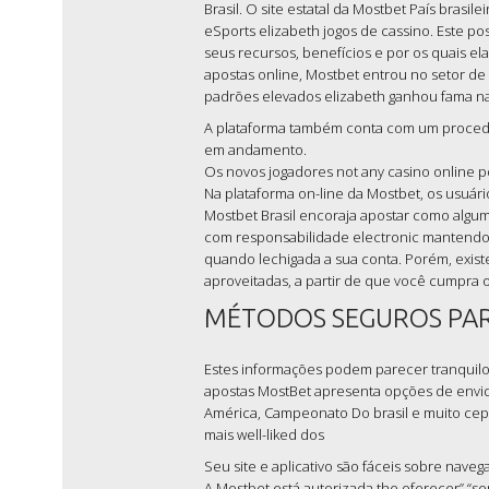
Brasil. O site estatal da Mostbet País bras
eSports elizabeth jogos de cassino. Este p
seus recursos, benefícios e por os quais e
apostas online, Mostbet entrou no setor d
padrões elevados elizabeth ganhou fama na
A plataforma também conta com um procedimi
em andamento.
Os novos jogadores not any casino online p
Na plataforma on-line da Mostbet, os usuário
Mostbet Brasil encoraja apostar como alguma
com responsabilidade electronic mantendo 
quando lechigada a sua conta. Porém, exis
aproveitadas, a partir de que você cumpra o
MÉTODOS SEGUROS PAR
Estes informações podem parecer tranquilo,
apostas MostBet apresenta opções de envid
América, Campeonato Do brasil e muito cepen
mais well-liked dos
Seu site e aplicativo são fáceis sobre nave
A Mostbet está autorizada the oferecer” “se