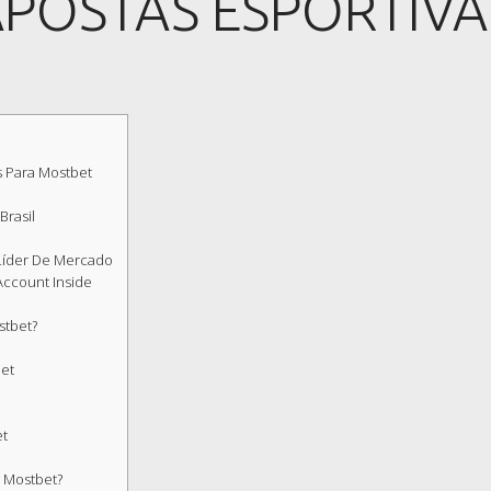
POSTAS ESPORTIVA
 Para Mostbet
rasil
 Líder De Mercado
ccount Inside
stbet?
bet
et
 Mostbet?