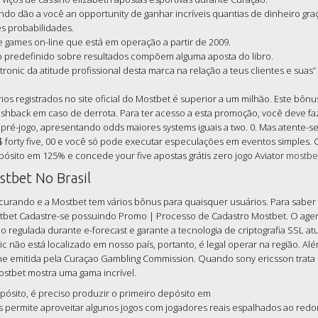
do dão a você an opportunity de ganhar incríveis quantias de dinheiro gra
s probabilidades.
 games on-line que está em operação a partir de 2009.
 predefinido sobre resultados compõem alguma aposta do libro.
ronic da atitude profissional desta marca na relação a teus clientes e suas”
 registrados no site oficial do Mostbet é superior a um milhão. Este bônus
shback em caso de derrota. Para ter acesso a esta promoção, você deve fa
 pré-jogo, apresentando odds maiores systems iguais a two. 0. Mas atente-se
 forty five, 00 e você só pode executar especulações em eventos simples.
pósito em 125% e concede your five apostas grátis zero jogo Aviator
mostbe
tbet No Brasil
curando e a Mostbet tem vários bônus para quaisquer usuários. Para saber
stbet Cadastre-se possuindo Promo | Processo de Cadastro Mostbet. O age
o regulada durante e-forecast e garante a tecnologia de criptografia SSL at
c não está localizado em nosso país, portanto, é legal operar na região. Alé
ine emitida pela Curaçao Gambling Commission. Quando sony ericsson trata
stbet mostra uma gama incrível.
ósito, é preciso produzir o primeiro depósito em
 permite aproveitar algunos jogos com jogadores reais espalhados ao redo