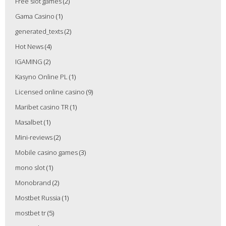
Free slot games
(2)
Gama Casino
(1)
generated_texts
(2)
Hot News
(4)
IGAMING
(2)
Kasyno Online PL
(1)
Licensed online casino
(9)
Maribet casino TR
(1)
Masalbet
(1)
Mini-reviews
(2)
Mobile casino games
(3)
mono slot
(1)
Monobrand
(2)
Mostbet Russia
(1)
mostbet tr
(5)