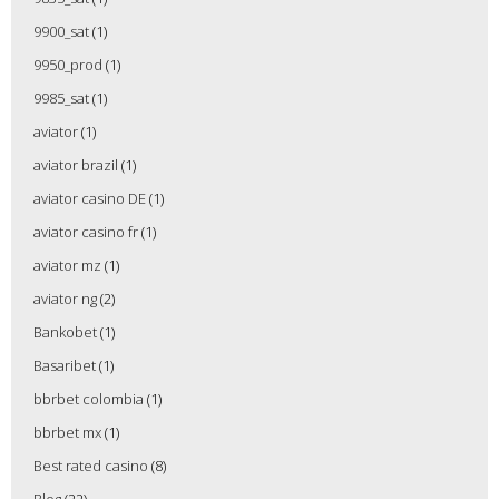
9900_sat
(1)
9950_prod
(1)
9985_sat
(1)
aviator
(1)
aviator brazil
(1)
aviator casino DE
(1)
aviator casino fr
(1)
aviator mz
(1)
aviator ng
(2)
Bankobet
(1)
Basaribet
(1)
bbrbet colombia
(1)
bbrbet mx
(1)
Best rated casino
(8)