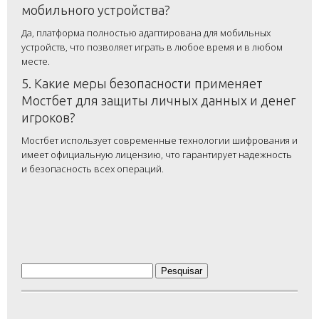
мобильного устройства?
Да, платформа полностью адаптирована для мобильных
устройств, что позволяет играть в любое время и в любом
месте.
5. Какие меры безопасности применяет
Мостбет для защиты личных данных и денег
игроков?
Мостбет использует современные технологии шифрования и
имеет официальную лицензию, что гарантирует надежность
и безопасность всех операций.
Pesquisar
por: