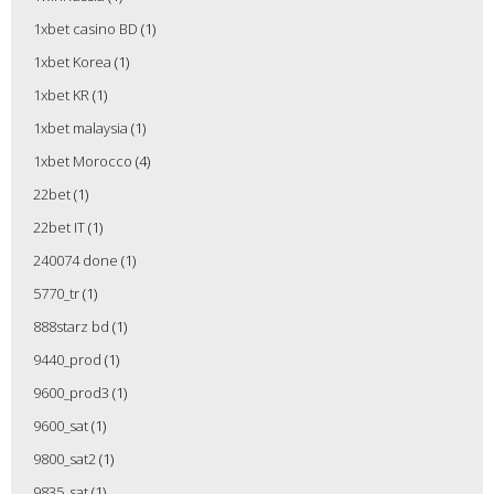
1xbet casino BD
(1)
1xbet Korea
(1)
1xbet KR
(1)
1xbet malaysia
(1)
1xbet Morocco
(4)
22bet
(1)
22bet IT
(1)
240074 done
(1)
5770_tr
(1)
888starz bd
(1)
9440_prod
(1)
9600_prod3
(1)
9600_sat
(1)
9800_sat2
(1)
9835_sat
(1)