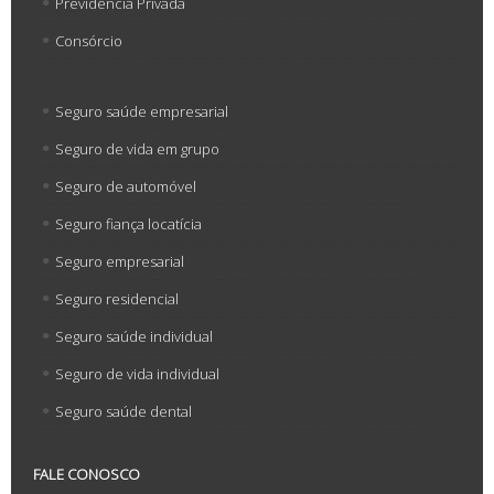
Previdência Privada
Consórcio
Seguro saúde empresarial
Seguro de vida em grupo
Seguro de automóvel
Seguro fiança locatícia
Seguro empresarial
Seguro residencial
Seguro saúde individual
Seguro de vida individual
Seguro saúde dental
FALE CONOSCO