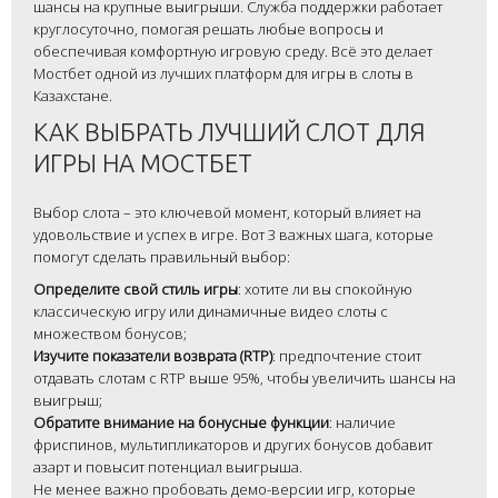
шансы на крупные выигрыши. Служба поддержки работает
круглосуточно, помогая решать любые вопросы и
обеспечивая комфортную игровую среду. Всё это делает
Мостбет одной из лучших платформ для игры в слоты в
Казахстане.
КАК ВЫБРАТЬ ЛУЧШИЙ СЛОТ ДЛЯ
ИГРЫ НА МОСТБЕТ
Выбор слота – это ключевой момент, который влияет на
удовольствие и успех в игре. Вот 3 важных шага, которые
помогут сделать правильный выбор:
Определите свой стиль игры
: хотите ли вы спокойную
классическую игру или динамичные видео слоты с
множеством бонусов;
Изучите показатели возврата (RTP)
: предпочтение стоит
отдавать слотам с RTP выше 95%, чтобы увеличить шансы на
выигрыш;
Обратите внимание на бонусные функции
: наличие
фриспинов, мультипликаторов и других бонусов добавит
азарт и повысит потенциал выигрыша.
Не менее важно пробовать демо-версии игр, которые