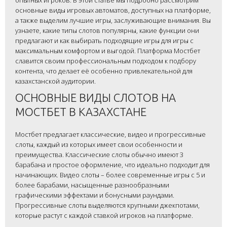
опытных игроков. В этой статье мы подробно рассмотрим
основные виды игровых автоматов, доступных на платформе,
а также выделим лучшие игры, заслуживающие внимания. Вы
узнаете, какие типы слотов популярны, какие функции они
предлагают и как выбирать подходящие игры для игры с
максимальным комфортом и выгодой. Платформа Мостбет
славится своим профессиональным подходом к подбору
контента, что делает её особенно привлекательной для
казахстанской аудитории.
ОСНОВНЫЕ ВИДЫ СЛОТОВ НА
МОСТБЕТ В КАЗАХСТАНЕ
Мостбет предлагает классические, видео и прогрессивные
слоты, каждый из которых имеет свои особенности и
преимущества. Классические слоты обычно имеют 3
барабана и простое оформление, что идеально подходит для
начинающих. Видео слоты – более современные игры с 5 и
более барабами, насыщенные разнообразными
графическими эффектами и бонусными раундами.
Прогрессивные слоты выделяются крупными джекпотами,
которые растут с каждой ставкой игроков на платформе.