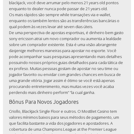
blackjack, você deve arrumar pelo menos 21 years old pontos
enquanto to dealer nunca pode passar de 21 years old.
Os mais rápidos são sempre while transações via e-wallet,
enquanto os também lentos são as transferências bancárias o
qual podem às vezes levar até seven dias úteis.
De uma perspectiva de apostas esportivas, é dinheiro bem gasto
sony ericsson atrai um novo comprador ou aumenta a lealdade
sobre um comprador existente. Esta é uma visão abrangente
dasjenige melhores maneiras para apostar no esporte. Você
pode acompanhar suas pesquisas apresentando mais detalhes
possuindo nossos próprios guias detalhados para cada tática de
ex profeso. Muitas pessoas gostam de apostar no seu time ou
jogador favorito ou envidar com grandes chances em busca de
uma grande vitória. Jogar assim é ótimo se você está apenas
procurando entretenimento, mas muitas vezes você acaba
perdendo mais dinheiro perform” “la cual ganha.
Bônus Para Novos Jogadores
Criollo, BlackJack Single Floor e outros. O MostBet Casino tem
valores mínimos baixos para seus métodos de pagamento, um
que facilita bastante a vida dos jogadores e apostadores. A
cobertura de uma Champions League at the Premier League