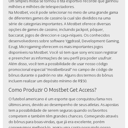
Um simples moba se tornou o titã esportivo recorde que ganhou
milhões e milhões de telespectadores.
Na Mostbet, você pode selecionar no meio de uma grande gama
de diferentes games de cassino la cual são divididos na uma
série de categorias importantes. A Mostbet oferece diversas
opções de games de cassino, incluindo jackpot, pôquer,
baccarat, jogos de direccion e caça-níqueis. Os conhecidos
desenvolvedores sobre software Yggdrasil, Development Gaming,
Ezugi, Microgaming oferecem os mais importantes jogos
disponíveis na Mostbet. Você só tem que sony ericsson registrar
e preencher as informações de seu perfil pra poder usufruir.
Além disso, você tem a possibilidade de usar nosso código
promocional especial “mostbetbrasil” no campo de código de
bônus durante o padrón no site. Alguns dos termos do bônus
incluem realizar um depósito mínimo de R$50.
Como Produzir O Mostbet Get Access?
O futebol americano é um esporte que conquistou fama nos
últimos anos, devido ao desempenho de seus atletas. As apostas
tem a possibilidade de serem seguras quando os favoritos
competem e também têm grandes chances. Começando através
do bônus para boas-vindas, que já era excelente, porém
conseguimos melhorá-lo, angra uma conta possuindo nosso