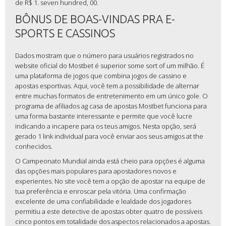
de R$ 1. seven hundred, 00.
BÔNUS DE BOAS-VINDAS PRA E-
SPORTS E CASSINOS
Dados mostram que o número para usuários registrados no
website oficial do Mostbet é superior some sort of um milhão. É
uma plataforma de jogos que combina jogos de cassino e
apostas esportivas. Aqui, você tem a possibilidade de alternar
entre muchas formatos de entretenimento em um único gole. O
programa de afiliados ag casa de apostas Mostbet funciona para
uma forma bastante interessante e permite que você lucre
indicando a incapere para os teus amigos. Nesta opção, será
gerado 1 link individual para você enviar aos seus amigos at the
conhecidos.
O Campeonato Mundial ainda está cheio para opções é alguma
das opções mais populares para apostadores novos e
experientes. No site você tem a opção de apostar na equipe de
tua preferência e enroscar pela vitória. Uma confirmação
excelente de uma confiabilidade e lealdade dos jogadores
permitiu a este detective de apostas obter quatro de possíveis
cinco pontos em totalidade dos aspectos relacionados a apostas.