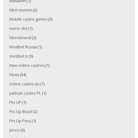
Masalbet
(1)
Mini-reviews
(2)
Mobile casino games
(3)
mono slot
(1)
Monobrand
(2)
Mostbet Russia
(1)
mostbet tr
(5)
New online casinos
(1)
News
(34)
online casino au
(1)
pelican casino PL
(1)
Pin UP
(1)
Pin Up Brazil
(2)
Pin Up Peru
(1)
pinco
(3)