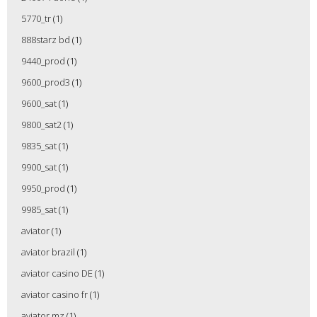
5770_tr
(1)
888starz bd
(1)
9440_prod
(1)
9600_prod3
(1)
9600_sat
(1)
9800_sat2
(1)
9835_sat
(1)
9900_sat
(1)
9950_prod
(1)
9985_sat
(1)
aviator
(1)
aviator brazil
(1)
aviator casino DE
(1)
aviator casino fr
(1)
aviator mz
(1)