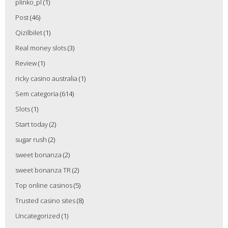
plinko_pl
(1)
Post
(46)
Qizilbilet
(1)
Real money slots
(3)
Review
(1)
ricky casino australia
(1)
Sem categoria
(614)
Slots
(1)
Start today
(2)
sugar rush
(2)
sweet bonanza
(2)
sweet bonanza TR
(2)
Top online casinos
(5)
Trusted casino sites
(8)
Uncategorized
(1)