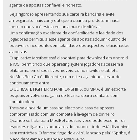
agente de apostas confiável e honesto.
Seja rigoroso apresentando sua carteira bancária e evite
arriesgar alto mais carry out que a quantia pré-determinada,
mesmo que você esteja em uma maré de vitórias.
Uma confirmação excelente da confiabilidade e lealdade dos
jogadores permitiu a este agente de apostas adquirir quatro de
possíveis cinco pontos em totalidade dos aspectos relacionados
a apostas.
O aplicativo Mostbet está disponível para download em Android
e iOS, permitindo que operating system jogadores acessem a
plataforma em dispositivos móveis, como móviles e tablets.
No MostBet não é diferente, com este caça-níqueis estando
continuamente entre
O ULTIMATE FIGHTER CHAMPIONSHIPS, ou MMA, é um esporte
os quais envolve uma gama de técnicas para combate com
contato pleno.
Trata-se ainda de um cassino electronic casa de apostas
compromissado com um combate à lavagem de dinheiro.
Quando se trata para MostBet apostas, você pode escolher os
esportes e ligas mais populares do mundo – tudo está disponível
sem restrições. O famoso “jogo do avião”, lançado pela” “Spribe, é
o accident game de grande destaque no