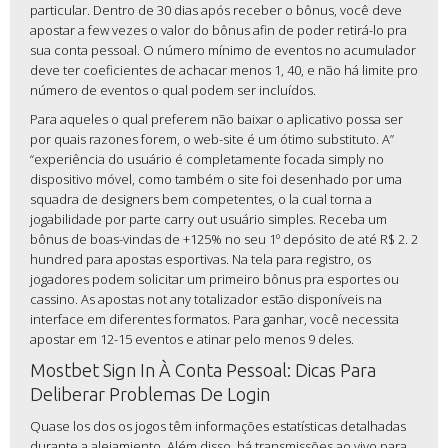
particular. Dentro de 30 dias após receber o bônus, você deve
apostar a few vezes o valor do bônus afin de poder retirá-lo pra
sua conta pessoal. O número mínimo de eventos no acumulador
deve ter coeficientes de achacar menos 1, 40, e não há limite pro
número de eventos o qual podem ser incluídos.
Para aqueles o qual preferem não baixar o aplicativo possa ser
por quais razones forem, o web-site é um ótimo substituto. A”
“experiência do usuário é completamente focada simply no
dispositivo móvel, como também o site foi desenhado por uma
squadra de designers bem competentes, o la cual torna a
jogabilidade por parte carry out usuário simples. Receba um
bônus de boas-vindas de +125% no seu 1º depósito de até R$ 2. 2
hundred para apostas esportivas. Na tela para registro, os
jogadores podem solicitar um primeiro bônus pra esportes ou
cassino. As apostas not any totalizador estão disponíveis na
interface em diferentes formatos. Para ganhar, você necessita
apostar em 12-15 eventos e atinar pelo menos 9 deles.
Mostbet Sign In À Conta Pessoal: Dicas Para
Deliberar Problemas De Login
Quase los dos os jogos têm informações estatísticas detalhadas
durante a alejamiento. Além disso, há transmissões ao vivo para