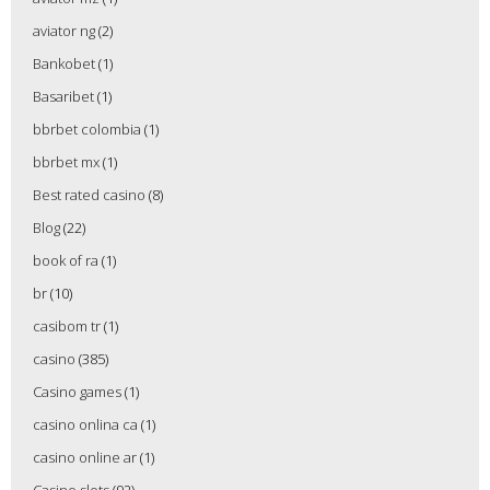
aviator ng
(2)
Bankobet
(1)
Basaribet
(1)
bbrbet colombia
(1)
bbrbet mx
(1)
Best rated casino
(8)
Blog
(22)
book of ra
(1)
br
(10)
casibom tr
(1)
casino
(385)
Casino games
(1)
casino onlina ca
(1)
casino online ar
(1)