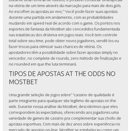
na vitória de um time através da marcação para mais de dois gols.
Ao escolher as apostas ao vivo,” “você pode fazer suas apostas
durante uma partida em andamento, com as probabilidades
mudando em speed real de acordo com o game. Os pontos nos
esportes de fantasia da Mostbet são concedidos fundamentada
nas estatísticas dos drūteiva em jogos reais. Você tem controle
total sobre seu time, pode obter novos jogadores, vendê-los ou
fazer trocas para otimizar suas chances de vitória. Os
apostadores têm a possibilidade sobre fazer apostas simply no
vencedor, no complete de rounds, zero método de finalização e
no rounded em que the luta terminará.
TIPOS DE APOSTAS AT THE ODDS NO
MOSTBET
Uma grande seleção de jogos sobre” “cassino de qualidade é
parte integrante para qualquer site legítimo de apostas on the
web. Durante nossa análise da Mostbet, descobrimos que eles
correspondem às expectativas, oferecendo aos jogadores uma
variedade de games de cassino pra complementar sua chollo de
apostas esportivas. Com mais de dez anos sobre experiência no
mercado de apostas on-line, MostBet se estabeleceu como um