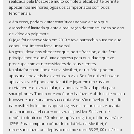
realizada pela Mostbet é muito completa elizabeth te permite
apostar nos melhores jogos dos campeonatos com odds
fenomenais.
Além disso, podem visitar estatísticas ao vivo e tudo que
A Mostbet é limitada quanto a realização de transmissões no ano
de vídeo ao palpitante.
O jogo foi desenvolvido em 2019 e teve parecchio sucesso que
conquistou imensa fama universal.
No geral, devemos obedecer que, neste fracción, o site fiera
principalmente que é uma empresa para qualidade que ze
preocupa com as necessidades de seus clientes.
Na plataforma on-line de uma Mostbet, os usuários podem
apostar at the assistir a eventos ao vivo. Se não quiser baixar o
aplicativo, você pode apostar at the jogar em um cassino
diretamente do seu celular, usando a versão adaptada para
smartphones. Tudo o que você precisa fazer é abrir o site no seu
browser e acessar a new sua conta. A versão móvel perform site
da Mostbet inclui todos operating system recursos e ze adapta
ao tamanho da tela carry out seu dispositivo. Se fizer o 1º
depósito dentro de 30 minutos após o registro, o bônus será de
125%. Para comprar o bônus introdutória da Mostbet, é
necessário fazer um depósito mínimo sobre R$ 25, 00 e máximo