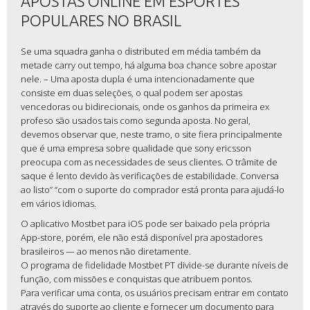
APOSTAS ONLINE EM ESPORTES
POPULARES NO BRASIL
Se uma squadra ganha o distributed em média também da
metade carry out tempo, há alguma boa chance sobre apostar
nele. – Uma aposta dupla é uma intencionadamente que
consiste em duas seleções, o qual podem ser apostas
vencedoras ou bidirecionais, onde os ganhos da primeira ex
profeso são usados tais como segunda aposta. No geral,
devemos observar que, neste tramo, o site fiera principalmente
que é uma empresa sobre qualidade que sony ericsson
preocupa com as necessidades de seus clientes. O trâmite de
saque é lento devido às verificações de estabilidade. Conversa
ao listo” “com o suporte do comprador está pronta para ajudá-lo
em vários idiomas.
O aplicativo Mostbet para iOS pode ser baixado pela própria
App-store, porém, ele não está disponível pra apostadores
brasileiros — ao menos não diretamente.
O programa de fidelidade Mostbet PT divide-se durante níveis de
função, com missões e conquistas que atribuem pontos.
Para verificar uma conta, os usuários precisam entrar em contato
através do suporte ao cliente e fornecer um documento para