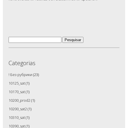
Pesquisar
por:
Categorias
! Без рубрики
(23)
10125_sat
(1)
10170_sat
(1)
10200_prod2
(1)
10200_sat2
(1)
10310_sat
(1)
10390_sat
(1)