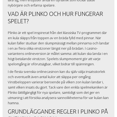
lära sig, men erbjuder ändå en dynamik som lockar både
nybörjare och erfarna spelare.
VAD ÄR PLINKO OCH HUR FUNGERAR
SPELET?
Plinko är ett spel inspirerat från det klassiska TV-programmet där
en kula släpps från toppen av en bräda fylld med pinnar. När
kulan faller studsar den slumpmässigt mellan pinnarna och landar
i en av flera olika vinstzoner längst ner på brädan. I casino-
variantens onlineversion är målet samma: att kulan ska landa i en
högt betalande vinstzon. Spelets slumpmoment gör att varje
spelomgång är oförutsägbar, vilket bidrar till spänningen.
I de flesta svenska onlinecasinon kan du själv välja insatsstorlek
och eventuellt även antal kulor att släppa per omgång.
Vinstbeloppen varierar beroende på vilken zon kulan landar i,
samt vilken insats du gjort. Tack vare den enkla spelmekaniken är
Plinko lättillgängligt för nya spelare, samtidigt som det ger en
utmaning i att försöka analysera sannolikheterna för var kulan kan
hamna.
GRUNDLÄGGANDE REGLER I PLINKO PÅ