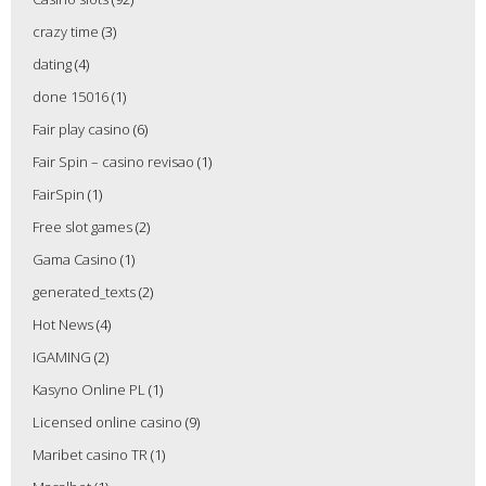
crazy time
(3)
dating
(4)
done 15016
(1)
Fair play casino
(6)
Fair Spin – casino revisao
(1)
FairSpin
(1)
Free slot games
(2)
Gama Casino
(1)
generated_texts
(2)
Hot News
(4)
IGAMING
(2)
Kasyno Online PL
(1)
Licensed online casino
(9)
Maribet casino TR
(1)