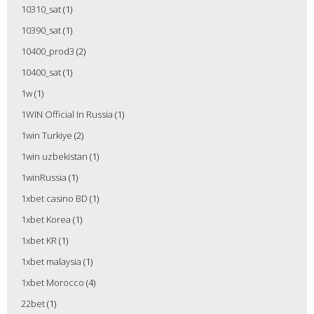
10310_sat
(1)
10390_sat
(1)
10400_prod3
(2)
10400_sat
(1)
1w
(1)
1WIN Official In Russia
(1)
1win Turkiye
(2)
1win uzbekistan
(1)
1winRussia
(1)
1xbet casino BD
(1)
1xbet Korea
(1)
1xbet KR
(1)
1xbet malaysia
(1)
1xbet Morocco
(4)
22bet
(1)