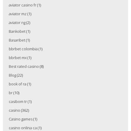
aviator casino fr
(1)
aviator mz
(1)
aviator ng
(2)
Bankobet
(1)
Basaribet
(1)
bbrbet colombia
(1)
bbrbet mx
(1)
Best rated casino
(8)
Blog
(22)
book of ra
(1)
br
(10)
casibom tr
(1)
casino
(362)
Casino games
(1)
casino onlina ca
(1)