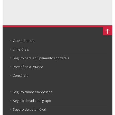
Quem Somos
Links úteis
Seguro para equipamentos portáteis
Previdência Privada
Consórcio
Seguro saúde empresarial
Seguro de vida em grupo
Seguro de automóvel