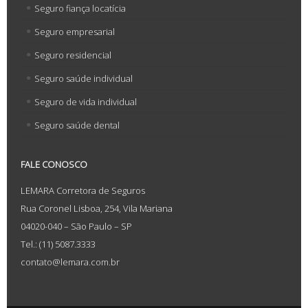
Seguro fiança locatícia
Seguro empresarial
Seguro residencial
Seguro saúde individual
Seguro de vida individual
Seguro saúde dental
FALE CONOSCO
LEMARA Corretora de Seguros
Rua Coronel Lisboa, 254, Vila Mariana
04020-040 – São Paulo – SP
Tel.: (11) 5087.3333
contato@lemara.com.br