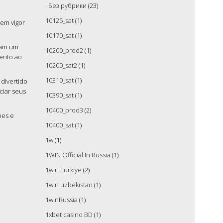
! Без рубрики
(23)
10125_sat
(1)
 em vigor
10170_sat
(1)
ham um
10200_prod2
(1)
ento ao
10200_sat2
(1)
10310_sat
(1)
divertido
ciar seus
10390_sat
(1)
10400_prod3
(2)
ões e
10400_sat
(1)
1w
(1)
1WIN Official In Russia
(1)
1win Turkiye
(2)
1win uzbekistan
(1)
1winRussia
(1)
1xbet casino BD
(1)