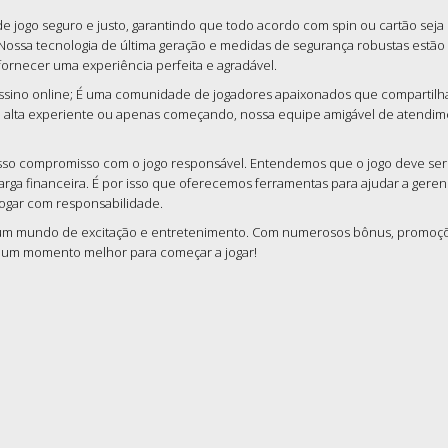
 jogo seguro e justo, garantindo que todo acordo com spin ou cartão seja
Nossa tecnologia de última geração e medidas de segurança robustas estão
fornecer uma experiência perfeita e agradável.
ssino online; É uma comunidade de jogadores apaixonados que compartil
o alta experiente ou apenas começando, nossa equipe amigável de atendim
sso compromisso com o jogo responsável. Entendemos que o jogo deve ser 
arga financeira. É por isso que oferecemos ferramentas para ajudar a geren
 jogar com responsabilidade.
a um mundo de excitação e entretenimento. Com numerosos bônus, promoç
 um momento melhor para começar a jogar!