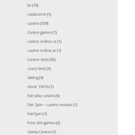
br
(10)
casibom tr
(1)
casino
(359)
Casino games
(1)
casino onlina ca
(1)
casino online ar
(1)
Casino slots
(92)
crazy time
(3)
dating
(4)
done 15016
(1)
Fair play casino
(6)
Fair Spin – casino revisao
(1)
FairSpin
(1)
Free slot games
(2)
Gama Casino
(1)