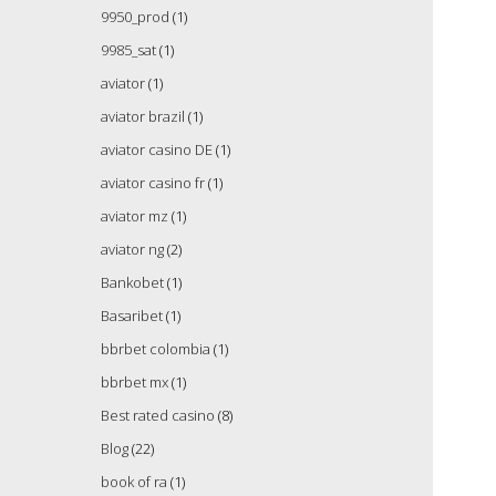
9950_prod
(1)
9985_sat
(1)
aviator
(1)
aviator brazil
(1)
aviator casino DE
(1)
aviator casino fr
(1)
aviator mz
(1)
aviator ng
(2)
Bankobet
(1)
Basaribet
(1)
bbrbet colombia
(1)
bbrbet mx
(1)
Best rated casino
(8)
Blog
(22)
book of ra
(1)