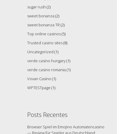
sugar rush
(2)
sweet bonanza
(2)
sweet bonanza TR
(2)
Top online casinos
(5)
Trusted casino sites
(8)
Uncategorized
(1)
verde casino hungary
(1)
verde casino romania
(1)
Vovan Casino
(1)
WPTESTpage
(1)
Posts Recentes
Browser Spiel im Emojino Automatencasino
— Review für Spieler aus Deutschland