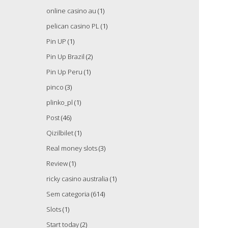
online casino au
(1)
pelican casino PL
(1)
Pin UP
(1)
Pin Up Brazil
(2)
Pin Up Peru
(1)
pinco
(3)
plinko_pl
(1)
Post
(46)
Qizilbilet
(1)
Real money slots
(3)
Review
(1)
ricky casino australia
(1)
Sem categoria
(614)
Slots
(1)
Start today
(2)