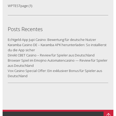
WPTESTpage
(1)
Posts Recentes
Echtgeld-App Jupi Casino: Bewertung für deutsche Nutzer
Karamba Casino DE – Karamba APK herunterladen: So installierst
du die App sicher
Direkt CBET Casino – Review für Spieler aus Deutschland
Browser Spiel im Emojino Automatencasino — Review für Spieler
aus Deutschland
Vox Casino Special Offer: Ein exklusiver Bonus für Spieler aus
Deutschland