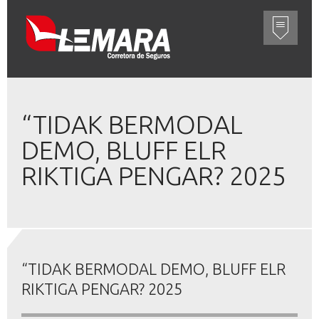
“TIDAK BERMODAL
DEMO, BLUFF ELR
RIKTIGA PENGAR? 2025
“TIDAK BERMODAL DEMO, BLUFF ELR
RIKTIGA PENGAR? 2025