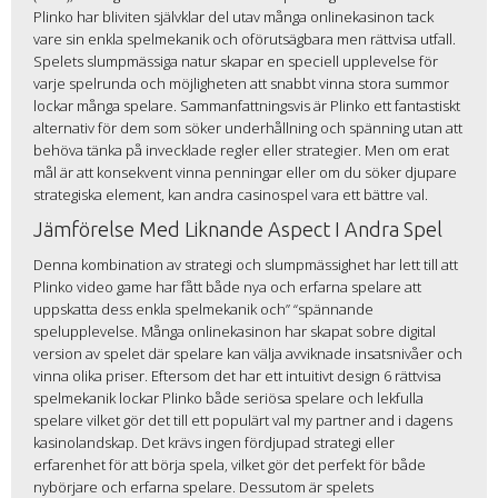
Plinko har bliviten självklar del utav många onlinekasinon tack
vare sin enkla spelmekanik och oförutsägbara men rättvisa utfall.
Spelets slumpmässiga natur skapar en speciell upplevelse för
varje spelrunda och möjligheten att snabbt vinna stora summor
lockar många spelare. Sammanfattningsvis är Plinko ett fantastiskt
alternativ för dem som söker underhållning och spänning utan att
behöva tänka på invecklade regler eller strategier. Men om erat
mål är att konsekvent vinna penningar eller om du söker djupare
strategiska element, kan andra casinospel vara ett bättre val.
Jämförelse Med Liknande Aspect I Andra Spel
Denna kombination av strategi och slumpmässighet har lett till att
Plinko video game har fått både nya och erfarna spelare att
uppskatta dess enkla spelmekanik och” “spännande
spelupplevelse. Många onlinekasinon har skapat sobre digital
version av spelet där spelare kan välja avviknade insatsnivåer och
vinna olika priser. Eftersom det har ett intuitivt design 6 rättvisa
spelmekanik lockar Plinko både seriösa spelare och lekfulla
spelare vilket gör det till ett populärt val my partner and i dagens
kasinolandskap. Det krävs ingen fördjupad strategi eller
erfarenhet för att börja spela, vilket gör det perfekt för både
nybörjare och erfarna spelare. Dessutom är spelets