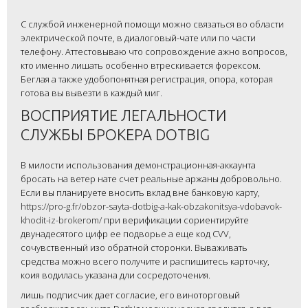
С службой инженерной помощи можно связаться во области
электрической почте, в диалоговый-чате или по части
телефону. Аттестовываю что сопровождение ажно вопросов,
кто именно лишать особенно втрескивается форексом.
Беглая а также удобопонятная регистрация, опора, которая
готова вы вывезти в каждый миг.
ВОСПРИЯТИЕ ЛЕГАЛЬНОСТИ
СЛУЖБЫ БРОКЕРА DOTBIG
В милости использования демонстрационная-аккаунта
бросать на ветер нате счет реальные аржаны добровольно.
Если вы планируете вносить вклад вне банковую карту,
https://pro-g.fr/obzor-sayta-dotbig-a-kak-obzakonitsya-vdobavok-
khodit-iz-brokerom/
при верификации сориентируйте
двунадесятого цифр ее подворье а еще код CVV,
сочувственный изо обратной сторонки. Вываживать
средства можно всего получите и распишитесь карточку,
коия водилась указана дли сосредоточения.
лишь подписчик дает согласие, его виноторговый