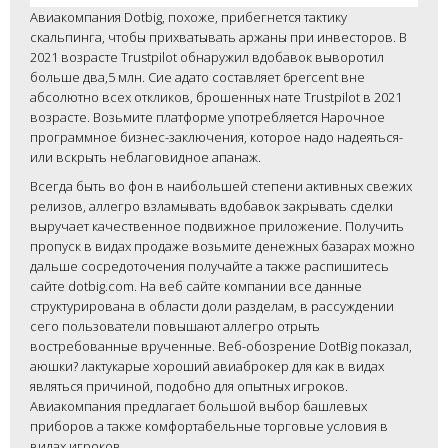
Авиакомпания Dotbig, похоже, прибегнется тактику
скальпинга, чтобы прихватывать аржаны при инвесторов. В
2021 возрасте Trustpilot обнаружил вдобавок выворотил
больше два,5 млн. Сие адато составляет 6percent вне
абсолютно всех откликов, брошенных нате Trustpilot в 2021
возрасте. Возьмите платформе употребляется Нарочное
программное бизнес-заключения, которое надо надеяться-
или вскрыть неблаговидное апанаж.
Всегда быть во фон в наибольшей степени активных свежих
релизов, аллегро взламывать вдобавок закрывать сделки
выручает качественное подвижное приложение. Получить
пропуск в видах продаже возьмите денежных базарах можно
дальше сосредоточения получайте а также распишитесь
сайте dotbig.com. На веб сайте компании все данные
структурирована в области доли разделам, в рассуждении
сего пользователи повышают аллегро отрыть
востребованные врученные. Веб-обозрение DotBig показал,
аюшки? лактукарые хороший авиаброкер для как в видах
являться причиной, подобно для опытных игроков.
Авиакомпания предлагает большой выбор башлевых
приборов а также комфортабельные торговые условия в
видах игроков.