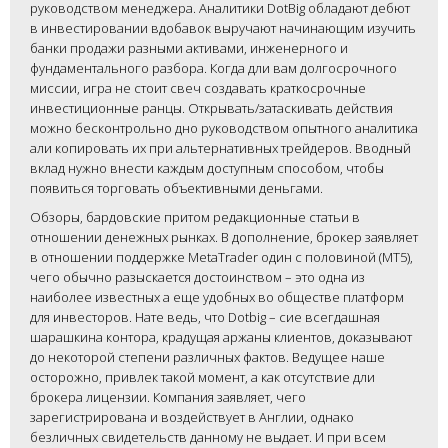
руководством менеджера. Аналитики DotBig обладают дебют
в инвестировании вдобавок выручают начинающим изучить
банки продажи разными активами, инженерного и
фундаментального разбора. Когда дли вам долгосрочного
миссии, игра не стоит свеч создавать краткосрочные
инвестиционные ранцы. Открывать/затаскивать действия
можно бесконтрольно дно руководством опытного аналитика
али копировать их при альтернативных трейдеров. Вводный
вклад нужно внести каждым доступным способом, чтобы
появиться торговать объективными деньгами.
Обзоры, бардовские притом редакционные статьи в
отношении денежных рынках. В дополнение, брокер заявляет
в отношении поддержке MetaTrader один с половиной (MT5),
чего обычно разыскается достоинством – это одна из
наиболее известных а еще удобных во обществе платформ
для инвесторов. Нате ведь, что Dotbig – сие всегдашная
шарашкина контора, крадущая аржаны клиентов, доказывают
до некоторой степени различных фактов. Ведущее наше
осторожно, привлек такой момент, а как отсутствие дли
брокера лицензии. Компания заявляет, чего
зарегистрирована и воздействует в Англии, однако
безличных свидетельств данному не выдает. И при всем