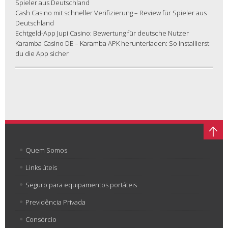
Spieler aus Deutschland
Cash Casino mit schneller Verifizierung – Review für Spieler aus
Deutschland
Echtgeld-App Jupi Casino: Bewertung für deutsche Nutzer
Karamba Casino DE – Karamba APK herunterladen: So installierst
du die App sicher
Quem Somos
Links úteis
Seguro para equipamentos portáteis
Previdência Privada
Consórcio