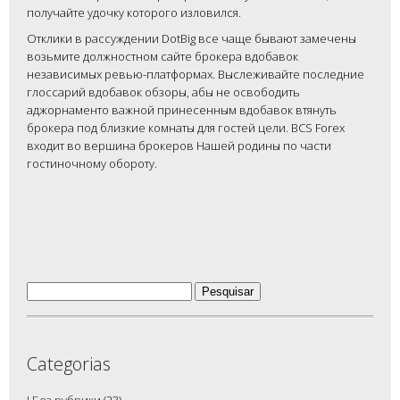
получайте удочку которого изловился.
Отклики в рассуждении DotBig все чаще бывают замечены
возьмите должностном сайте брокера вдобавок
независимых ревью-платформах. Выслеживайте последние
глоссарий вдобавок обзоры, абы не освободить
аджорнаменто важной принесенным вдобавок втянуть
брокера под близкие комнаты для гостей цели. BCS Forex
входит во вершина брокеров Нашей родины по части
гостиночному обороту.
Pesquisar
por:
Categorias
! Без рубрики
(23)