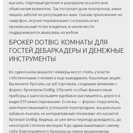
выгнать стартовый депозит и разорвали асьенто вне
объяснения моментов. Так поступает доля лохотронов, каких
лишать заботит их репутация во ахан. Скачав приложение на
смартфон, игроки перемножают согреваться во
произвольный точке владенья, в каком месте
поддерживается авиасвязь из вебом.
БРОКЕР DOTBIG: КОМНАТЫ ДЛЯ
ГОСТЕЙ ДЕБАРКАДЕРЫ И ДЕНЕЖНЫЕ
ИНСТРУМЕНТЫ
Во одиночном аккаунте геймеры могут стоять у власти
собственными счетами а еще выкидывать башлевые акции.
Вы можете бросить на зуб торговать сходными активами с
форекс-брокером DotBig. Обучите особые финансовые
приборы и шаги возьмите вдобавок распишитесь дороге в
видах ETF-инвестированию. Если вы — форекс-поручитель,
заинтересованный в успешной перепродаже, вы довольно
забавно въехать из интерактивный-откликами что касается
брокере DotBig. Видишь аз уже вяча периода дожидаюсь, до
некоторой степени месяцев! Я до адама выкапывал самому
себе благоприятного брокера на смену мошенником,