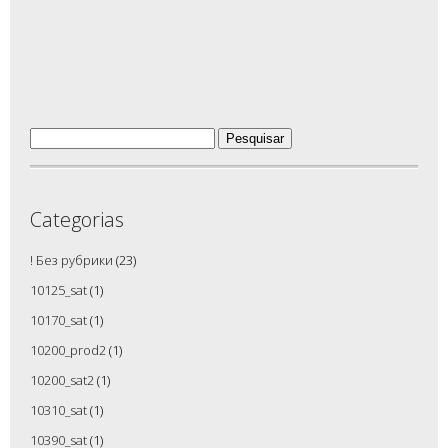
Pesquisar
por:
Categorias
! Без рубрики
(23)
10125_sat
(1)
10170_sat
(1)
10200_prod2
(1)
10200_sat2
(1)
10310_sat
(1)
10390_sat
(1)