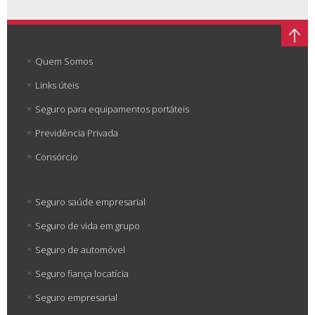
Quem Somos
Links úteis
Seguro para equipamentos portáteis
Previdência Privada
Consórcio
Seguro saúde empresarial
Seguro de vida em grupo
Seguro de automóvel
Seguro fiança locatícia
Seguro empresarial