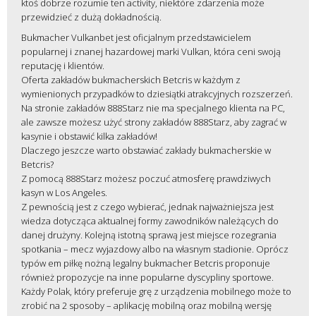
ktoś dobrze rozumie ten activity, niektóre zdarzenia może
przewidzieć z dużą dokładnością.
Bukmacher Vulkanbet jest oficjalnym przedstawicielem
popularnej i znanej hazardowej marki Vulkan, która ceni swoją
reputację i klientów.
Oferta zakładów bukmacherskich Betcris w każdym z
wymienionych przypadków to dziesiątki atrakcyjnych rozszerzeń.
Na stronie zakładów 888Starz nie ma specjalnego klienta na PC,
ale zawsze możesz użyć strony zakładów 888Starz, aby zagrać w
kasynie i obstawić kilka zakładów!
Dlaczego jeszcze warto obstawiać zakłady bukmacherskie w
Betcris?
Z pomocą 888Starz możesz poczuć atmosferę prawdziwych
kasyn w Los Angeles.
Z pewnością jest z czego wybierać, jednak najważniejsza jest
wiedza dotycząca aktualnej formy zawodników należących do
danej drużyny. Kolejną istotną sprawą jest miejsce rozegrania
spotkania – mecz wyjazdowy albo na własnym stadionie. Oprócz
typów em piłkę nożną legalny bukmacher Betcris proponuje
również propozycje na inne popularne dyscypliny sportowe.
Każdy Polak, który preferuje grę z urządzenia mobilnego może to
zrobić na 2 sposoby – aplikację mobilną oraz mobilną wersję