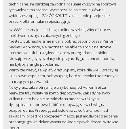
techniczne. Im bardziej zawodnik rozumie dyscyplinę sportową,
tym większe ma szanse. Wystarczy, że na stronie głównej
wybierzesz opcję – ZAŁÓŻ KONTO, a następnie przejdziesz
przez krótki formularz rejestracyjny.
Na 888Starz znajdziesz bingo online w sekcji „Więcej” unces
mnóstwem różnych zabawnych gier bingo.
Niestety bukmachera nie można pobrać osobno przez Perform
Market i App-store, ale można to be able to zrobić na stronie
internetowej klubu względnie grać w przeglądarce mobilnej.
Niewątpliwie, gdyby zakłady nie przynosiły graczom dochodów,
nie byłyby a single popularne.
Warto zauważyć, że wpłaty oraz wypłaty, które dla wielu graczy są
kluczowym aspektem, odbywają się bardzo szybko i bez żadnych
znaczących przeszkód.
Nowy gracz także otrzymuje trzy bonusy od Vulkan Bet za
pierwsze trzy wpłaty na konto depozytowe. Zakłady na żywo
Vulkan Bet to be able to zakłady na mecze w różnych
dyscyplinach sportowych, które odbywają się w chwili gry
bezpośrednio. Przewagą zakładów na żywo Vulkanbet nad
zakładami przed rozpoczęciem meczu jest możliwość śledzenia
przebiegu gry we dokonywania dokładniejszych decyzji w trakcie
meczu.