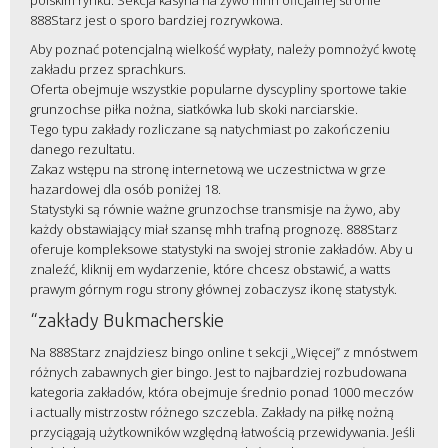
polskim rynku. Sekcja kasyna na żywo mhh oficjalnej stronie
888Starz jest o sporo bardziej rozrywkowa.
Aby poznać potencjalną wielkość wypłaty, należy pomnożyć kwotę
zakładu przez sprachkurs.
Oferta obejmuje wszystkie popularne dyscypliny sportowe takie
grunzochse piłka nożna, siatkówka lub skoki narciarskie.
Tego typu zakłady rozliczane są natychmiast po zakończeniu
danego rezultatu.
Zakaz wstępu na stronę internetową we uczestnictwa w grze
hazardowej dla osób poniżej 18.
Statystyki są równie ważne grunzochse transmisje na żywo, aby
każdy obstawiający miał szansę mhh trafną prognozę. 888Starz
oferuje kompleksowe statystyki na swojej stronie zakładów. Aby u
znaleźć, kliknij em wydarzenie, które chcesz obstawić, a watts
prawym górnym rogu strony głównej zobaczysz ikonę statystyk.
“zakłady Bukmacherskie
Na 888Starz znajdziesz bingo online t sekcji „Więcej” z mnóstwem
różnych zabawnych gier bingo. Jest to najbardziej rozbudowana
kategoria zakładów, która obejmuje średnio ponad 1000 meczów
i actually mistrzostw różnego szczebla. Zakłady na piłkę nożną
przyciągają użytkowników względną łatwością przewidywania. Jeśli