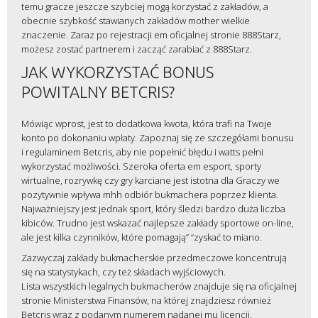
temu gracze jeszcze szybciej mogą korzystać z zakładów, a
obecnie szybkość stawianych zakładów mother wielkie
znaczenie. Zaraz po rejestracji em oficjalnej stronie 888Starz,
możesz zostać partnerem i zacząć zarabiać z 888Starz.
JAK WYKORZYSTAĆ BONUS
POWITALNY BETCRIS?
Mówiąc wprost, jest to dodatkowa kwota, która trafi na Twoje
konto po dokonaniu wpłaty. Zapoznaj się ze szczegółami bonusu
i regulaminem Betcris, aby nie popełnić błędu i watts pełni
wykorzystać możliwości. Szeroka oferta em esport, sporty
wirtualne, rozrywkę czy gry karciane jest istotna dla Graczy we
pozytywnie wpływa mhh odbiór bukmachera poprzez klienta.
Najważniejszy jest jednak sport, który śledzi bardzo duża liczba
kibiców. Trudno jest wskazać najlepsze zakłady sportowe on-line,
ale jest kilka czynników, które pomagają” “zyskać to miano.
Zazwyczaj zakłady bukmacherskie przedmeczowe koncentrują
się na statystykach, czy też składach wyjściowych.
Lista wszystkich legalnych bukmacherów znajduje się na oficjalnej
stronie Ministerstwa Finansów, na której znajdziesz również
Betcris wraz z podanym numerem nadanej mu licencji.