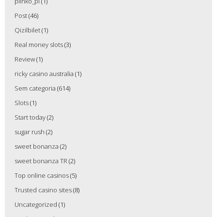
plinko_pl
(1)
Post
(46)
Qizilbilet
(1)
Real money slots
(3)
Review
(1)
ricky casino australia
(1)
Sem categoria
(614)
Slots
(1)
Start today
(2)
sugar rush
(2)
sweet bonanza
(2)
sweet bonanza TR
(2)
Top online casinos
(5)
Trusted casino sites
(8)
Uncategorized
(1)