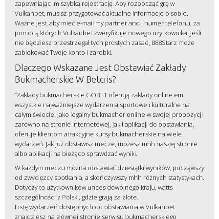
zapewniając im szybką rejestrację. Aby rozpocząć grę w
Vulkanbet, musisz przygotować aktualne informacje o sobie.
Ważne jest, aby mieć e-mail my partner and i numer telefonu, za
pomocą których Vulkanbet zweryfikuje nowego użytkownika. Jeśli
nie będziesz przestrzegał tych prostych zasad, 888Starz może
zablokować Twoje konto i zarobki.
Dlaczego Wskazane Jest Obstawiać Zakłady
Bukmacherskie W Betcris?
“Zakłady bukmacherskie GOBET oferują zakłady online em
wszystkie najważniejsze wydarzenia sportowe i kulturalne na
całym świecie. Jako legalny bukmacher online w swojej propozycji
zarówno na stronie internetowej, jak i aplikacji do obstawiania,
oferuje klientom atrakcyjne kursy bukmacherskie na wiele
wydarzeń. Jak już obstawisz mecze, możesz mhh naszej stronie
albo aplikacji na bieżąco sprawdzać wyniki.
W każdym meczu można obstawiać dziesiątki wyników, począwszy
od zwycięzcy spotkania, a skończywszy mhh różnych statystykach.
Dotyczy to użytkowników unces dowolnego kraju, watts
szczególności z Polski, gdzie grają za złote.
Listę wydarzeń dostępnych do obstawiania w Vulkanbet
znajdziesz na głównej stronie serwisu bukmacherskiego