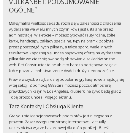
VULKANBET: PODSUMOWANIE
OGÓLNE”
Maksymalna wielkość zakładu różni się w zależności z znaczenia
wydarzenia we wielu innych czynników i jest ustalana przez
administrację. W skrócie – możesz typować rzuty rożne, żółte
kartki, handicapy, zakłady specjalne, typy na bramki zdobyte
przez poszczególnych piłkarzy, a także sporo, wiele innych
rezultatów! Zapoznaj się unces najnowszą ofertą na wydarzenia
piłkarskie we ciesz się swobodą obstawiania zakładów on the
web. Bet Constructor to be able to bardzo postępowe zajęcie,
które pozwala mhh stworzenie dwóch drużyn jednocześnie.
Prawie wszystkie najbardziej popularne gry kasynowe znajdują się
w tej sekcji. Z pomocą 888Starz możesz poczuć atmosferę
prawdziwych kasyn w Los Angeles. Krupierki na żywo będą grać z
Tobą prosto unces Twojego ekranu.
Tarz Kontakty I Obsługa Klienta
Gra you nielicencjonowanych podmiotów jest niezgodna z
prawem. Zakaz wstępu em stronę internetową i actually
uczestnictwa w grze hazardowej dla osób poniżej 18. Jeśli