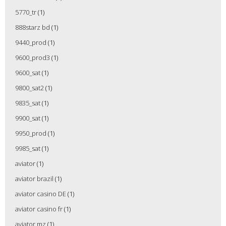
5770_tr
(1)
888starz bd
(1)
9440_prod
(1)
9600_prod3
(1)
9600_sat
(1)
9800_sat2
(1)
9835_sat
(1)
9900_sat
(1)
9950_prod
(1)
9985_sat
(1)
aviator
(1)
aviator brazil
(1)
aviator casino DE
(1)
aviator casino fr
(1)
aviator mz
(1)