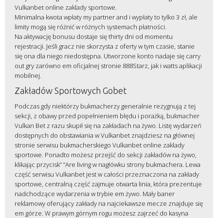
Vulkanbet online zaklady sportowe.
Minimalna kwota wpłaty my partner and i wypłaty to tylko 3 zł, ale
limity mogą się różnić w różnych systemach płatności.
Na aktywację bonusu dostaje się thirty dni od momentu
rejestracji. Jeśli gracz nie skorzysta z oferty w tym czasie, stanie
się ona dla niego niedostępna. Utworzone konto nadaje się carry
out gry zarówno em oficjalnej stronie 888Starz, jak i watts aplikacji
mobilnej.
Zakładów Sportowych Gobet
Podczas gdy niektórzy bukmacherzy generalnie rezygnują z tej
sekcji, z obawy przed popełnieniem błędu i porażką, bukmacher
Vulkan Bet z razu skupił się na zakładach na żywo. Listę wydarzeń
dostępnych do obstawiania w Vulkanbet znajdziesz na głównej
stronie serwisu bukmacherskiego Vulkanbet online zaklady
sportowe. Ponadto możesz przejść do sekcji zakładów na żywo,
klikając przycisk” “Are living w nagłówku strony bukmachera. Lewa
część serwisu Vulkanbet jest w całości przeznaczona na zakłady
sportowe, centralną część zajmuje otwarta linia, która prezentuje
nadchodzące wydarzenia w trybie em żywo. Mały baner
reklamowy oferujący zakłady na najciekawsze mecze znajduje się
em górze. W prawym górnym rogu możesz zajrzeć do kasyna