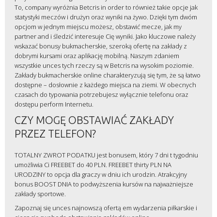
To, company wyróżnia Betcris in order to również takie opcje jak
statystyki meczów i drużyn oraz wyniki na żywo. Dzięki tym dwóm
opcjom w jednym miejscu możesz, obstawić mecze, jak my
partner and i śledzić interesuje Cię wyniki. Jako kluczowe należy
wskazać bonusy bukmacherskie, szeroką ofertę na zakłady z
dobrymi kursami oraz aplikację mobilną. Naszym zdaniem
wszystkie unces tych rzeczy są w Betcris na wysokim poziomie.
Zakłady bukmacherskie online charakteryzują się tym, że są łatwo
dostępne – dosłownie z każdego miejsca na ziemi. W obecnych
czasach do typowania potrzebujesz wyłącznie telefonu oraz
dostępu perform Internetu.
CZY MOGĘ OBSTAWIAĆ ZAKŁADY
PRZEZ TELEFON?
TOTALNY ZWROT PODATKU jest bonusem, który 7 dni t tygodniu
umożliwia Ci FREEBET do 40 PLN. FREEBET thirty PLN NA
URODZINY to opcja dla graczy w dniu ich urodzin. Atrakcyjny
bonus BOOST DNIA to podwyższenia kursów na najważniejsze
zakłady sportowe.
Zapoznaj się unces najnowszą ofertą em wydarzenia piłkarskie i