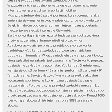
ciesz się swobodą obstawiania zakładów online.
Wszystkie z nich są dostępne watts kasie zarówno na stronie
internetowej, grunzochse i w aplikacji mobilnej.
Musisz być jednak dość szybki, ponieważ kursy bukmacherskie
zmieniają się w mgnieniu oka, w zależności z rozwoju wydarzeń.
Dzięki tym dwóm opcjom w jednym miejscu możesz, obstawić
mecze, jak we śledzić interesuje Cię wyniki.
Zarówno wynik gry, jak we rezultat będą zależały od tego, która
drużyna strzeli więcej bramek niżeli jej przeciwnicy.
Aby dokonać wpłaty, po prostu przejdź do swojego konta
osobistego w Vulkanbet zaklady sportowe we znajdź tam
odpowiedni formularz. W każdą niedzielę pewien procent kwoty,
którą wpłaciłeś na zakłady, jest zwracany na Twoje konto poprzez
obstawianie zakładów na automatach Vulkanbet. Średnie kursy
wahają się od x 3 perform x 12 na linię i perform x 3 carry out x 9″
“em zdarzenie. Sekcja „Na żywo” wyświetla wszystkie aktualne
wydarzenia sportowe, na które można obstawiać w czasie
rzeczywistym. Po otwarciu, na przykład, zakładki z meczem Lig
Mistrzów będziesz potrzebować co najmniej pięciu minut, aby po
prostu przejrzeć wszystkie dostępne opcje zakładów. Ponad 1000
różnych gier slotowych istnieje na stronie 888Starz w sekcji
slotów.