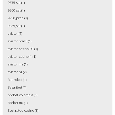
9835_sat
(1)
9900_sat
(1)
9950_prod
(1)
9985_sat
(1)
aviator
(1)
aviator brazil
(1)
aviator casino DE
(1)
aviator casino fr
(1)
aviator mz
(1)
aviator ng
(2)
Bankobet
(1)
Basaribet
(1)
bbrbet colombia
(1)
bbrbet mx
(1)
Best rated casino
(8)