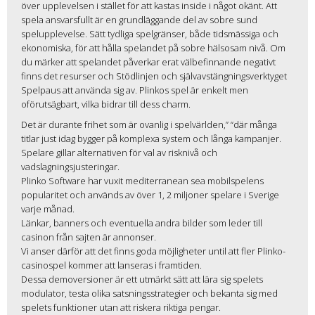
över upplevelsen i stället för att kastas inside i något okänt. Att
spela ansvarsfullt är en grundläggande del av sobre sund
spelupplevelse. Sätt tydliga spelgränser, både tidsmässiga och
ekonomiska, för att hålla spelandet på sobre hälsosam nivå. Om
du märker att spelandet påverkar erat välbefinnande negativt
finns det resurser och Stödlinjen och självavstängningsverktyget
Spelpaus att använda sig av. Plinkos spel är enkelt men
oförutsägbart, vilka bidrar till dess charm.
Det är durante frihet som är ovanlig i spelvärlden,” “där många
titlar just idag bygger på komplexa system och långa kampanjer.
Spelare gillar alternativen för val av risknivå och
vadslagningsjusteringar.
Plinko Software har vuxit mediterranean sea mobilspelens
popularitet och används av över 1, 2 miljoner spelare i Sverige
varje månad.
Länkar, banners och eventuella andra bilder som leder till
casinon från sajten är annonser.
Vi anser därför att det finns goda möjligheter until att fler Plinko-
casinospel kommer att lanseras i framtiden.
Dessa demoversioner är ett utmärkt sätt att lära sig spelets
modulator, testa olika satsningsstrategier och bekanta sig med
spelets funktioner utan att riskera riktiga pengar.