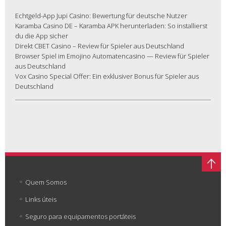
Echtgeld-App Jupi Casino: Bewertung für deutsche Nutzer
Karamba Casino DE – Karamba APK herunterladen: So installierst
du die App sicher
Direkt CBET Casino – Review für Spieler aus Deutschland
Browser Spiel im Emojino Automatencasino — Review für Spieler
aus Deutschland
Vox Casino Special Offer: Ein exklusiver Bonus für Spieler aus
Deutschland
Quem Somos
Links úteis
Seguro para equipamentos portáteis