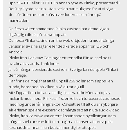
upp till 4 BTC eller 81 ETH. En annan type av Plinko, presenterad i
BetFury krypto-casino. Utan tvekan har mulighed for at vi säga –
det här är en av sobre bästa versionerna som finns på
marknaden.
De flesta välrenommerade Plinko-casinon har demo-lägen
tillgängliga direkt på sin webbplats.
De flesta Plinko-casinon on the web erbjuder nu mobilvänliga
versioner av sina sajter eller dedikerade appar för iOS och
Android.
Plinko från Hacksaw Gaming är ett renodlat Plinko-spel helt i
avsaknad av andra funktioner.
Ja, på många licensierade casinon i Sverige kan du spela Plinko i
demoläge.
Här finns de möjlighet att få upp till 256 bollar som släpps i en
runda, beroende på vilken nivå du tar dig till.
Att släppas flera bollar samtidigt, justera risknivåer, autoplay-
mekanik med mera. Plinko är 1st enkelt och turbaserat casinospel
med hög underhållningsfaktor. Oavsett se till att du är nybörjare
elr erfaren spelare existerar det många sätt att njuta audio-video
Plinko, från klassiska varianter till spännande nytolkningar. Kom
ihåg att spela ansvarsfullt och ta gärna chansen att provspela
kostnadsfritt innan man bestämmer dig för att spela