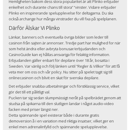
Hemligheten bakom dess stora popularitet är att Plinko erbjuder
enkelhet och durante chans till stora” “vinster. Vidare erbjuder
Plinko en inspirerande spelupplevelse för deltagarna. Du ska
också archange hur många vinstrader du vill fixa på spelplanen.
Därför Älskar Vi Plinko
Länkar, banners och eventuella övriga bilder som leder till
casinon från sajten är annonser. Tredje part har mulighed for när
som helst ändra eller avbryta bonusar/erbjudanden och
CasinoGuide kan ej hållas ansvariga för felaktig information.
Erbjudanden gäller enbart för depilare över 18 år, bosatta i
Sweden. Var vänlig och följ länken until ”Regler & Villkor” för att få
veta mer om oss och vår policy. Nu sitter på spelet tagit sig till
onlinecasinon och blivit en skat för svenska depilare.
Det erbjuder snabba utbetalningar och förstklassig service, vilket
gör det till ett pålitligt val.
Pucken tar sig sedan slumpmässigt neråt på spelbrädet genom att
studsa på spikarna till den slutligen landar i något audio-video
facken med priser längst ner.
Detta spännande spel existerar både i durante gratis
demoversion å i en variation med riktiga insatser, vilket ger en
enkel men adrenalinfylld och spännande spelupplevelse.