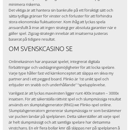
minimera riskerna.
Det viktiga är att hantera sin bankrulle på ett försiktigt sätt och
sätta tydliga gränser för vinster och förluster för att förhindra
stora ekonomiska fluktuationer. Kom ihåg att lyckas spela
ansvarsfullt å inse att ingen strategi ger absoluta garantier när e
gäller spel. Zigzag-strategin innebär att insatserna justeras
baserat på tidigare resultat.
OM SVENSKCASINO SE
Onlinekasinon har anpassat spelet, integrerat digitala
förbättringar och vadslagningsmöjligheter för att locka spelare.
Varje type håller fast vid kärnkonceptet att släppa en skiva my
partner and i ett pegged board. Plinko är 1st unikt spel och
erbjuder en snabb och underhållande” “spelupplevelse.
Vanligast är att lyckas maxvinsten ligger runt 400x insaten – 3000x
insatsen. För att säkerställa rättvist spel och slumpmässiga resultat
används en slumptalsgenerator (RNG) we Plinko-spel online.
Slumptalsgeneratorn genererar slumpmässiga nr som bestämmer
var pucken landar på spelplanen. Detta säkerställer att varje spel
är helt slumpmässigt och att samtliga spelare har detsamma
vinstchans. En elr flera bollar kmr då släppas ner på spelplanen å