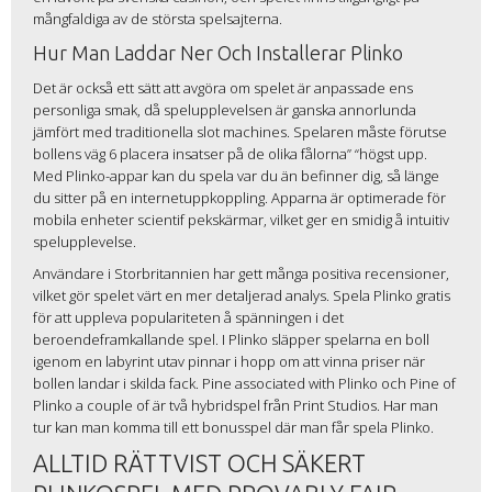
mångfaldiga av de största spelsajterna.
Hur Man Laddar Ner Och Installerar Plinko
Det är också ett sätt att avgöra om spelet är anpassade ens
personliga smak, då spelupplevelsen är ganska annorlunda
jämfört med traditionella slot machines. Spelaren måste förutse
bollens väg 6 placera insatser på de olika fålorna” “högst upp.
Med Plinko-appar kan du spela var du än befinner dig, så länge
du sitter på en internetuppkoppling. Apparna är optimerade för
mobila enheter scientif pekskärmar, vilket ger en smidig å intuitiv
spelupplevelse.
Användare i Storbritannien har gett många positiva recensioner,
vilket gör spelet värt en mer detaljerad analys. Spela Plinko gratis
för att uppleva populariteten å spänningen i det
beroendeframkallande spel. I Plinko släpper spelarna en boll
igenom en labyrint utav pinnar i hopp om att vinna priser när
bollen landar i skilda fack. Pine associated with Plinko och Pine of
Plinko a couple of är två hybridspel från Print Studios. Har man
tur kan man komma till ett bonusspel där man får spela Plinko.
ALLTID RÄTTVIST OCH SÄKERT