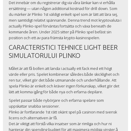
Det innebär om du registrerar dig via våra länkar kan vi erhålla
ersättning — utan någon additional kostnad för drill down. Som
du märker är Plinko 1st väldigt enkelt spel som är lätt att lära sej,
men samtidigt relativt spännande. Denna trend mot kryptovaluta i
actually Plinko-spel förväntas fortsätta och växa beneath de
kommande åren. Under 2025 sitter på Plinko spel befäst sin
position och ett av para främsta krypto-kasinospelen.
CARACTERISTICI TEHNICE LIGHT BEER
SIMULATORULUI PLINKO
Målet är att få bollen att landa i actually ett fack med ett högt
värde eller pris. Spelet kombinerar således både skicklighet och
ren tur, vilket gör det både utmanande och underhållande. Att
spela Plinko är enkelt och kräver ingen förkunskap, vilket gör det
lätt att komma igång för både nya och erfarna depilare.
Spelet passar både nybörjare och erfarna spelare som
uppskattar snabba sessioner.
Plinko är fortfarande 1st rätt okänt spel på casinon med svensk
licens och alternativen är få.
Det är viktigt att förstå vilka insatser som är rimliga och hur ni
hanterar din spending budget för att maximera möjliga vinster å