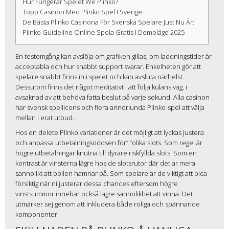
Hur Fungerar Spelet We Plinko?
Topp Casinon Med Plinko Spel I Sverige
De Bästa Plinko Casinona För Svenska Spelare Just Nu Är:
Plinko Guideline Online Spela Gratis I Demoläge 2025
En testomgång kan avslöja om grafiken gillas, om laddningstider är
acceptabla och hur snabbt support svarar. Enkelheten gör att
spelare snabbt finns in i spelet och kan avsluta närhelst.
Dessutom finns det något meditativt i att följa kulans väg, i
avsaknad av att behöva fatta beslut på varje sekund. Alla casinon
har svensk spellicens och flera annorlunda Plinko-spel att välja
mellan i erat utbud.
Hos en delete Plinko variationer är det möjligt att lyckas justera
och anpassa utbetalningsoddsen för” “olika slots. Som regel är
högre utbetalningar knutna till dyrare riskfyllda slots. Som en
kontrast är vinsterna lägre hos de slotsrutor där det är mera
sannolikt att bollen hamnar på. Som spelare är de viktigt att pica
försiktig när ni justerar dessa chances eftersom högre
vinstsummor innebär också lägre sannolikhet att vinna. Det
utmärker sej genom att inkludera både roliga och spännande
komponenter.