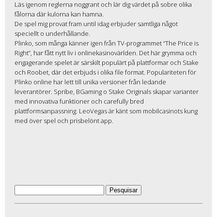
Läs igenom reglerna noggrant och lär dig värdet på sobre olika
fålorna där kulorna kan hamna.
De spel mig provat fram until idag erbjuder samtliga något
speciellt o underhållande.
Plinko, som många känner igen från TV-programmet “The Price is
Right”, har fått nytt liv i onlinekasinovärlden. Det här grymma och
engagerande spelet är särskilt populärt på plattformar och Stake
och Roobet, där det erbjuds i olika file format. Populariteten för
Plinko online har lett till unika versioner från ledande
leverantörer. Spribe, BGaming o Stake Originals skapar varianter
med innovativa funktioner och carefully bred
plattformsanpassning. LeoVegas är känt som mobilcasinots kung
med över spel och prisbelönt app.
Pesquisar
por: