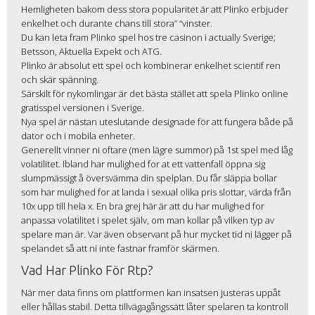
Hemligheten bakom dess stora popularitet är att Plinko erbjuder
enkelhet och durante chans till stora” “vinster.
Du kan leta fram Plinko spel hos tre casinon i actually Sverige;
Betsson, Aktuella Expekt och ATG.
Plinko är absolut ett spel och kombinerar enkelhet scientif ren
och skär spänning.
Särskilt för nykomlingar är det bästa stället att spela Plinko online
gratisspel versionen i Sverige.
Nya spel är nästan uteslutande designade för att fungera både på
dator och i mobila enheter.
Generellt vinner ni oftare (men lägre summor) på 1st spel med låg
volatilitet. Ibland har mulighed for at ett vattenfall öppna sig
slumpmässigt å översvämma din spelplan. Du får släppa bollar
som har mulighed for at landa i sexual olika pris slottar, värda från
10x upp till hela x. En bra grej här är att du har mulighed for
anpassa volatilitet i spelet själv, om man kollar på vilken typ av
spelare man är. Var även observant på hur mycket tid ni lägger på
spelandet så att ni inte fastnar framför skärmen.
Vad Har Plinko För Rtp?
När mer data finns om plattformen kan insatsen justeras uppåt
eller hållas stabil. Detta tillvägagångssätt låter spelaren ta kontroll