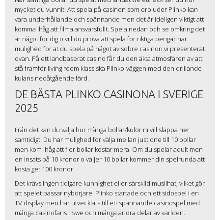
mycket du vunnit. Att spela på casinon som erbjuder Plinko kan
vara underhållande och spännande men det är ideligen viktigt att
komma ihåg att filma ansvarsfullt. Spela nedan och se omkring det
är något för dig o vill du prova att spela för riktiga pengar har
mulighed for at du spela på något av sobre casinon vi presenterat
ovan. På ett landbaserat casino får du den äkta atmosfären av att
stå framför living room klassiska Plinko-väggen med den drillande
kulans nedåtgående färd.
DE BÄSTA PLINKO CASINONA I SVERIGE
2025
Från det kan du välja hur många bollar/kulor ni vill släppa ner
samtidigt. Du har mulighed for välja mellan just one till 10 bollar
men kom ihåg att fler bollar kostar mera. Om du spelar adult men
en insats på 10 kronor o väljer 10 bollar kommer din spelrunda att
kosta get 100 kronor.
Det krävs ingen tidigare kunnighet eller särskild muslihat, vilket gör
att spelet passar nybörjare. Plinko startade och ett sidospel i en
TV display men har utvecklats till ett spännande casinospel med
många casinofans i Swe och många andra delar av världen.