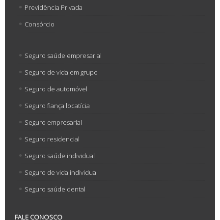
Previdência Privada
Consórcio
Seguro saúde empresarial
Seguro de vida em grupo
Seguro de automóvel
Seguro fiança locatícia
Seguro empresarial
Seguro residencial
Seguro saúde individual
Seguro de vida individual
Seguro saúde dental
FALE CONOSCO