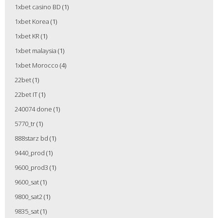
1xbet casino BD
(1)
1xbet Korea
(1)
1xbet KR
(1)
1xbet malaysia
(1)
1xbet Morocco
(4)
22bet
(1)
22bet IT
(1)
240074 done
(1)
5770_tr
(1)
888starz bd
(1)
9440_prod
(1)
9600_prod3
(1)
9600_sat
(1)
9800_sat2
(1)
9835_sat
(1)