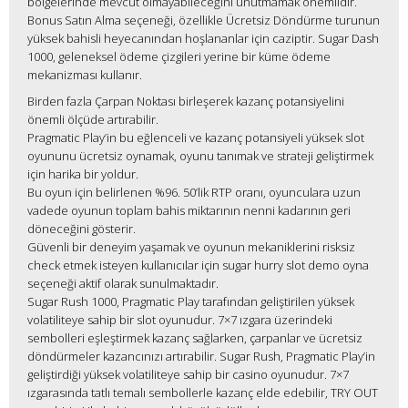
bölgelerinde mevcut olmayabileceğini unutmamak önemlidir.
Bonus Satın Alma seçeneği, özellikle Ücretsiz Döndürme turunun
yüksek bahisli heyecanından hoşlananlar için caziptir. Sugar Dash
1000, geleneksel ödeme çizgileri yerine bir küme ödeme
mekanizması kullanır.
Birden fazla Çarpan Noktası birleşerek kazanç potansiyelini
önemli ölçüde artırabilir.
Pragmatic Play’in bu eğlenceli ve kazanç potansiyeli yüksek slot
oyununu ücretsiz oynamak, oyunu tanımak ve strateji geliştirmek
için harika bir yoldur.
Bu oyun için belirlenen %96. 50’lik RTP oranı, oyunculara uzun
vadede oyunun toplam bahis miktarının nenni kadarının geri
döneceğini gösterir.
Güvenli bir deneyim yaşamak ve oyunun mekaniklerini risksiz
check etmek isteyen kullanıcılar için sugar hurry slot demo oyna
seçeneği aktif olarak sunulmaktadır.
Sugar Rush 1000, Pragmatic Play tarafından geliştirilen yüksek
volatiliteye sahip bir slot oyunudur. 7×7 ızgara üzerindeki
sembolleri eşleştirmek kazanç sağlarken, çarpanlar ve ücretsiz
döndürmeler kazancınızı artırabilir. Sugar Rush, Pragmatic Play’in
geliştirdiği yüksek volatiliteye sahip bir casino oyunudur. 7×7
ızgarasında tatlı temalı sembollerle kazanç elde edebilir, TRY OUT