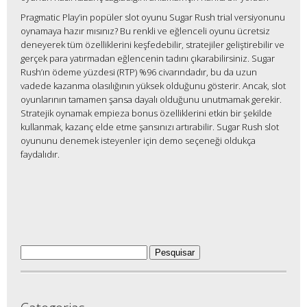
Pragmatic Play’in popüler slot oyunu Sugar Rush trial versiyonunu
oynamaya hazır mısınız? Bu renkli ve eğlenceli oyunu ücretsiz
deneyerek tüm özelliklerini keşfedebilir, stratejiler geliştirebilir ve
gerçek para yatırmadan eğlencenin tadını çıkarabilirsiniz. Sugar
Rush’ın ödeme yüzdesi (RTP) %96 civarındadır, bu da uzun
vadede kazanma olasılığının yüksek olduğunu gösterir. Ancak, slot
oyunlarının tamamen şansa dayalı olduğunu unutmamak gerekir.
Stratejik oynamak empieza bonus özelliklerini etkin bir şekilde
kullanmak, kazanç elde etme şansınızı artırabilir. Sugar Rush slot
oyununu denemek isteyenler için demo seçeneği oldukça
faydalıdır.
Pesquisar
por: