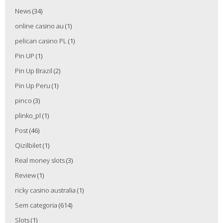
News
(34)
online casino au
(1)
pelican casino PL
(1)
Pin UP
(1)
Pin Up Brazil
(2)
Pin Up Peru
(1)
pinco
(3)
plinko_pl
(1)
Post
(46)
Qizilbilet
(1)
Real money slots
(3)
Review
(1)
ricky casino australia
(1)
Sem categoria
(614)
Slots
(1)