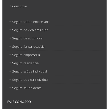
Consórcio
Seguro saúde empresarial
Seguro de vida em grupo
Seguro de automóvel
Seguro fiança locatícia
Seguro empresarial
Seguro residencial
Seguro saúde individual
Seguro de vida individual
Seguro saúde dental
FALE CONOSCO