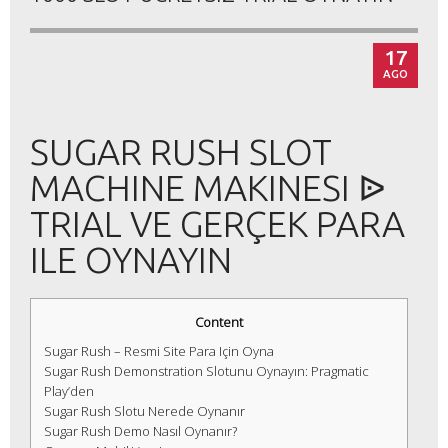
17
AGO
SUGAR RUSH SLOT
MACHINE MAKINESI ᐉ
TRIAL VE GERÇEK PARA
ILE OYNAYIN
Content
Sugar Rush – Resmi Site Para Için Oyna
Sugar Rush Demonstration Slotunu Oynayın: Pragmatic
Play’den
Sugar Rush Slotu Nerede Oynanır
Sugar Rush Demo Nasıl Oynanır?