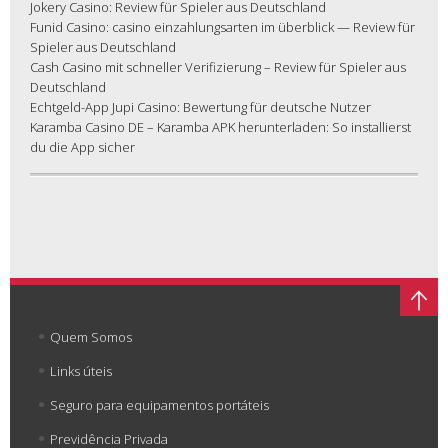
Jokery Casino: Review für Spieler aus Deutschland
Funid Casino: casino einzahlungsarten im überblick — Review für
Spieler aus Deutschland
Cash Casino mit schneller Verifizierung – Review für Spieler aus
Deutschland
Echtgeld-App Jupi Casino: Bewertung für deutsche Nutzer
Karamba Casino DE – Karamba APK herunterladen: So installierst
du die App sicher
Quem Somos
Links úteis
Seguro para equipamentos portáteis
Previdência Privada