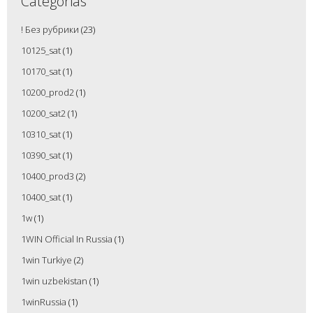
Categorias
! Без рубрики
(23)
10125_sat
(1)
10170_sat
(1)
10200_prod2
(1)
10200_sat2
(1)
10310_sat
(1)
10390_sat
(1)
10400_prod3
(2)
10400_sat
(1)
1w
(1)
1WIN Official In Russia
(1)
1win Turkiye
(2)
1win uzbekistan
(1)
1winRussia
(1)