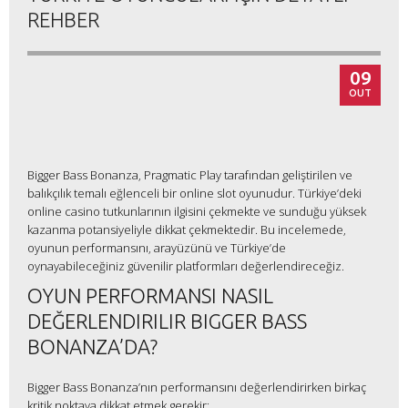
REHBER
09
OUT
Bigger Bass Bonanza‚ Pragmatic Play tarafından geliştirilen ve
balıkçılık temalı eğlenceli bir online slot oyunudur. Türkiye’deki
online casino tutkunlarının ilgisini çekmekte ve sunduğu yüksek
kazanma potansiyeliyle dikkat çekmektedir. Bu incelemede‚
oyunun performansını‚ arayüzünü ve Türkiye’de
oynayabileceğiniz güvenilir platformları değerlendireceğiz.
OYUN PERFORMANSI NASIL
DEĞERLENDIRILIR BIGGER BASS
BONANZA’DA
?
Bigger Bass Bonanza’nın performansını değerlendirirken birkaç
kritik noktaya dikkat etmek gerekir: