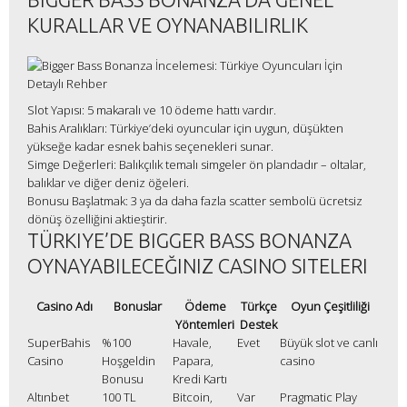
KURALLAR VE OYNANABILIRLIK
Slot Yapısı: 5 makaralı ve 10 ödeme hattı vardır.
Bahis Aralıkları: Türkiye’deki oyuncular için uygun‚ düşükten
yükseğe kadar esnek bahis seçenekleri sunar.
Simge Değerleri: Balıkçılık temalı simgeler ön plandadır – oltalar‚
balıklar ve diğer deniz öğeleri.
Bonusu Başlatmak: 3 ya da daha fazla scatter sembolü ücretsiz
dönüş özelliğini aktifleştirir.
TÜRKIYE’DE BIGGER BASS BONANZA
OYNAYABILECEĞINIZ CASINO SITELERI
Casino Adı
Bonuslar
Ödeme
Türkçe
Oyun Çeşitliliği
Yöntemleri
Destek
SuperBahis
%100
Havale‚
Evet
Büyük slot ve canlı
Casino
Hoşgeldin
Papara‚
casino
Bonusu
Kredi Kartı
Altınbet
100 TL
Bitcoin‚
Var
Pragmatic Play