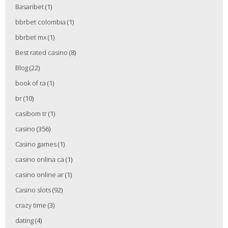
Basaribet
(1)
bbrbet colombia
(1)
bbrbet mx
(1)
Best rated casino
(8)
Blog
(22)
book of ra
(1)
br
(10)
casibom tr
(1)
casino
(356)
Casino games
(1)
casino onlina ca
(1)
casino online ar
(1)
Casino slots
(92)
crazy time
(3)
dating
(4)