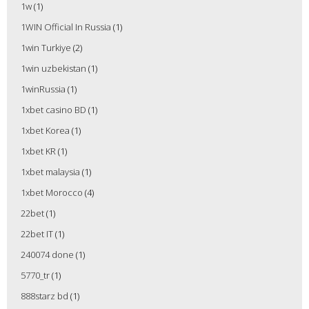
1w
(1)
1WIN Official In Russia
(1)
1win Turkiye
(2)
1win uzbekistan
(1)
1winRussia
(1)
1xbet casino BD
(1)
1xbet Korea
(1)
1xbet KR
(1)
1xbet malaysia
(1)
1xbet Morocco
(4)
22bet
(1)
22bet IT
(1)
240074 done
(1)
5770_tr
(1)
888starz bd
(1)