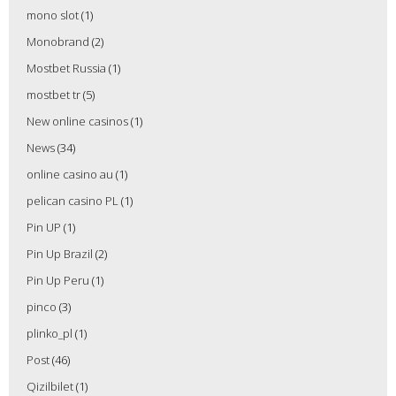
mono slot
(1)
Monobrand
(2)
Mostbet Russia
(1)
mostbet tr
(5)
New online casinos
(1)
News
(34)
online casino au
(1)
pelican casino PL
(1)
Pin UP
(1)
Pin Up Brazil
(2)
Pin Up Peru
(1)
pinco
(3)
plinko_pl
(1)
Post
(46)
Qizilbilet
(1)