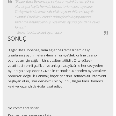
“Bigger Bass Bonanza’yı seviyorum çünkü hem görsel
olarak çok keyifli hem de bonus turları çok heyecanlı.
Türkiye’deki sitelerde rahatlıkla oynanabilmesi büyük
avantaj. Özellikle ücretsiz dönüşlerdeki çarpanların
kazanma potansiyelini yükseltmesi oyunu çok daha çekici
kılıyor.”
– Emre‚ tecrübeli slot oyuncusu
SONUÇ
Bigger Bass Bonanza‚ hem eğlenceli teması hem de iyi
tasarlanmış oyun mekanikleriyle Türkiye’deki online casino
oyuncuları için sağlam bir slot alternatifidir. Orta-yüksek
volatilitesi‚ renkli grafikler ve anlaşılır arayüzü ile her seviyeden
oyuncuya hitap eder. Güvenilir casinolar üzerinden oynamak ve
bonusları doğru kullanmak‚ başarı şansınızı artıracaktır. İster yeni
başlayan olun‚ ister deneyimli bir oyuncu‚ Bigger Bass Bonanza
keyifli ve kazançlı dakikalar vaat ediyor.
No comments so far.
Deixe um comentário