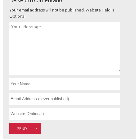
Your email address will not be published. Website Field Is
Optional
SEND