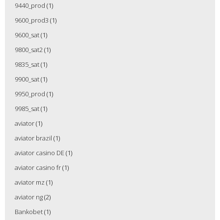
9440_prod
(1)
9600_prod3
(1)
9600_sat
(1)
9800_sat2
(1)
9835_sat
(1)
9900_sat
(1)
9950_prod
(1)
9985_sat
(1)
aviator
(1)
aviator brazil
(1)
aviator casino DE
(1)
aviator casino fr
(1)
aviator mz
(1)
aviator ng
(2)
Bankobet
(1)