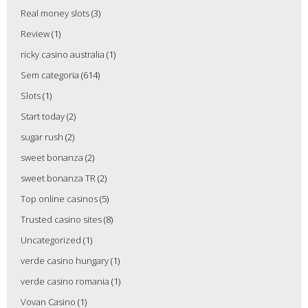
Real money slots
(3)
Review
(1)
ricky casino australia
(1)
Sem categoria
(614)
Slots
(1)
Start today
(2)
sugar rush
(2)
sweet bonanza
(2)
sweet bonanza TR
(2)
Top online casinos
(5)
Trusted casino sites
(8)
Uncategorized
(1)
verde casino hungary
(1)
verde casino romania
(1)
Vovan Casino
(1)